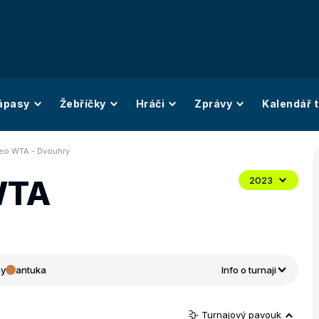
ápasy
Žebříčky
Hráči
Zprávy
Kalendář t
eo WTA - Dvouhry
WTA
2023
ny
antuka
Info o turnaji
Turnajový pavouk