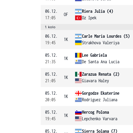
06.12.
Riera Julia (4)
OF
17:05
Oz Ipek
1. kolo
06.12.
Carle Maria Lourdes (5)
1K
19:45
Strakhova Valeriya
05.12.
Lee Gabriela
1K
21:35
De Santa Ana Lucia
05.12.
Zarazua Renata (2)
1K
21:05
Giavara Haley
05.12.
Gorgodze Ekaterine
1K
20:05
Rodriguez Juliana
05.12.
Hercog Polona
1K
19:45
Lepchenko Varvara
05.12.
Sierra Solana (7)