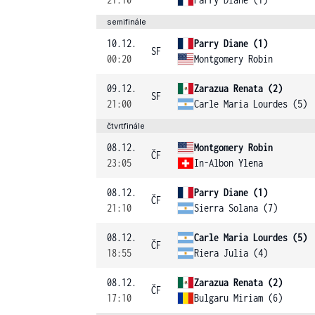
semifinále
10.12.
Parry Diane (1)
SF
00:20
Montgomery Robin
09.12.
Zarazua Renata (2)
SF
21:00
Carle Maria Lourdes (5)
čtvrtfinále
08.12.
Montgomery Robin
ČF
23:05
In-Albon Ylena
08.12.
Parry Diane (1)
ČF
21:10
Sierra Solana (7)
08.12.
Carle Maria Lourdes (5)
ČF
18:55
Riera Julia (4)
08.12.
Zarazua Renata (2)
ČF
17:10
Bulgaru Miriam (6)