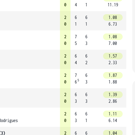
0
4
1
11.19
2
6
6
1.08
0
1
1
6.73
2
7
6
1.08
0
5
3
7.00
2
6
6
1.57
0
4
2
2.33
2
7
6
1.87
5
0
6
3
1.88
2
6
6
1.39
0
3
3
2.86
2
6
6
1.11
Rodrigues
0
3
1
6.14
(3)
2
6
6
1.04