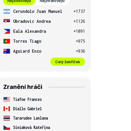
Nejziskovější
Nejztrátovější
Cerundolo Juan Manuel
+1737
Obradovic Andrea
+1126
Eala Alexandra
+1091
Torres Tiago
+975
Aguiard Enzo
+936
Celý žebříček
Zranění hráči
Tiafoe Frances
Diallo Gabriel
Tararudee Lanlana
Siniaková Kateřina