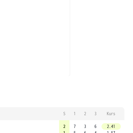
S
1
2
3
Kurs
2
7
3
6
2.41
1
5
6
4
1.57