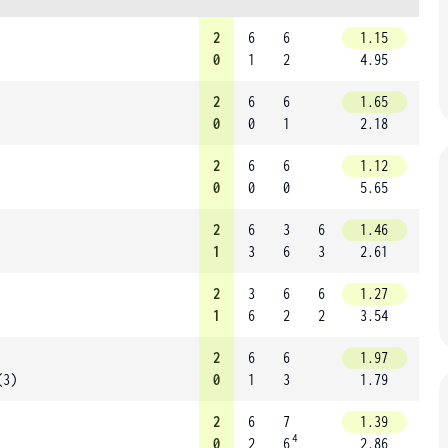
2
6
6
1.15
0
1
2
4.95
2
6
6
1.65
0
0
1
2.18
2
6
6
1.12
0
0
0
5.65
2
6
3
6
1.46
1
3
6
3
2.61
2
3
6
6
1.27
1
6
2
2
3.54
2
6
6
1.97
(3)
0
1
3
1.79
2
6
7
1.39
4
0
2
6
2.86