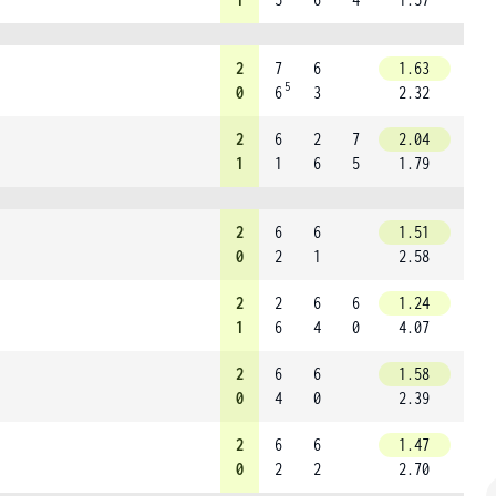
2
7
6
1.63
5
0
6
3
2.32
2
6
2
7
2.04
1
1
6
5
1.79
2
6
6
1.51
0
2
1
2.58
2
2
6
6
1.24
1
6
4
0
4.07
2
6
6
1.58
0
4
0
2.39
2
6
6
1.47
0
2
2
2.70