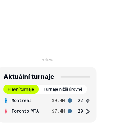
Aktuální turnaje
Hlavní turnaje
Turnaje nižší úrovně
Montreal
$9.4M
22
Toronto WTA
$7.4M
20