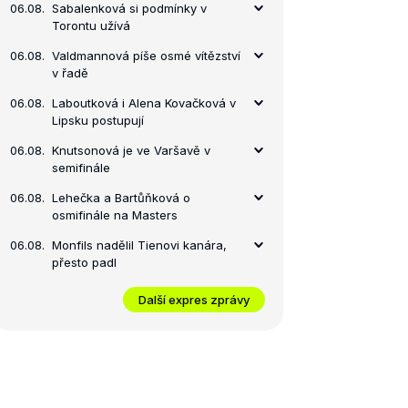
06.08.
Sabalenková si podmínky v
Torontu užívá
06.08.
Valdmannová píše osmé vítězství
v řadě
06.08.
Laboutková i Alena Kovačková v
Lipsku postupují
06.08.
Knutsonová je ve Varšavě v
semifinále
06.08.
Lehečka a Bartůňková o
osmifinále na Masters
06.08.
Monfils nadělil Tienovi kanára,
přesto padl
Další expres zprávy