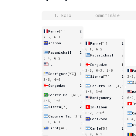
1. kolo
osmifinále
Parry
[1]
2
7-5, 6-3
Anshba
0
Parry
[1]
2
6-1, 6-2
Papamichail
2
Papamichail
0
6-4, 6-2
Hu
0
Gorgodze
1
3-6, 6-3, 3-6
P
Rodriguez
[WC]
0
Sierra
[7]
2
2-6,
3-6, 4-6
S
Gorgodze
2
Capurro Taborda
[3]
0
1-6, 3-6
M
Bohrer Martins
[WC]
0
Montgomery
2
6-2,
4-6, 1-6
I
Sierra
[7]
2
In-Albon
2
4
6-2, 7-6
C
Capurro Taborda
[3]
2
Lodikova
0
6-4,
6-1, 6-1
R
Licht
[WC]
0
Carle
[5]
2
6-0, 6-1
B