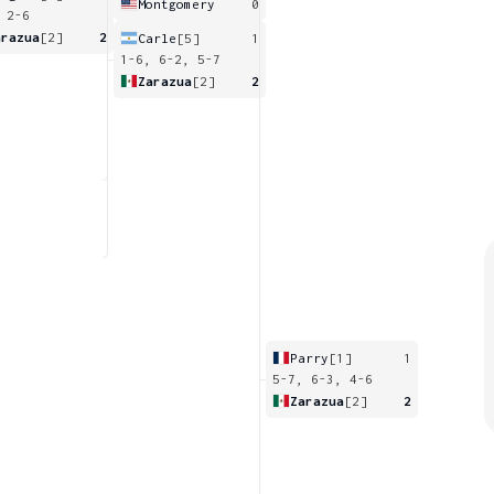
Montgomery
0
 2-6
arazua
[2]
2
Carle
[5]
1
1-6, 6-2, 5-7
Zarazua
[2]
2
Parry
[1]
1
5-7, 6-3, 4-6
Zarazua
[2]
2