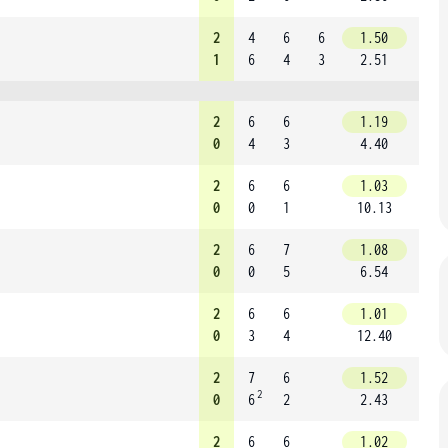
2
4
6
6
1.50
1
6
4
3
2.51
2
6
6
1.19
0
4
3
4.40
2
6
6
1.03
0
0
1
10.13
2
6
7
1.08
0
0
5
6.54
2
6
6
1.01
0
3
4
12.40
2
7
6
1.52
2
0
6
2
2.43
2
6
6
1.02