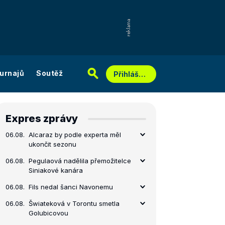
urnajů
Soutěž
Přihlášení
Expres zprávy
06.08.
Alcaraz by podle experta měl
ukončit sezonu
06.08.
Pegulaová nadělila přemožitelce
Siniakové kanára
06.08.
Fils nedal šanci Navonemu
06.08.
Šwiateková v Torontu smetla
Golubicovou