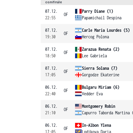
osmifinále
07.12.
Parry Diane (1)
OF
22:55
Papamichail Despina
07.12.
Carle Maria Lourdes (5)
OF
19:30
Hercog Polona
07.12.
Zarazua Renata (2)
OF
18:50
Lee Gabriela
07.12.
Sierra Solana (7)
OF
17:05
Gorgodze Ekaterine
06.12.
Bulgaru Miriam (6)
OF
22:40
Vedder Eva
06.12.
Montgomery Robin
OF
21:10
Capurro Taborda Martina 
06.12.
In-Albon Ylena
OF
17:05
Lodikova Daria