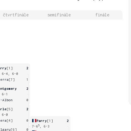
čtvrtfinále
semifinále
finále
arry
[1]
2
 6-4, 6-0
ierra
[7]
1
ontgomery
2
 6-1
n-Albon
0
arle
[5]
2
 6-0
iera
[4]
0
Parry
[1]
2
5
7-6
, 6-3
ulgaru
[6]
0