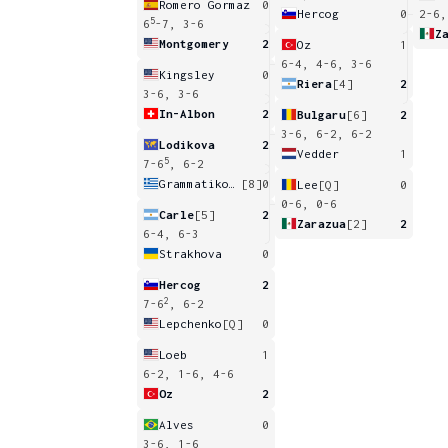
Romero Gormaz
0
Hercog
0
2-6,
5
6
-7, 3-6
Z
Montgomery
2
Oz
1
6-4, 4-6, 3-6
Kingsley
0
Riera
[4]
2
3-6, 3-6
In-Albon
2
Bulgaru
[6]
2
3-6, 6-2, 6-2
Lodikova
2
Vedder
1
5
7-6
, 6-2
Grammatikopoulou
[8]
0
Lee
[Q]
0
0-6, 0-6
Carle
[5]
2
Zarazua
[2]
2
6-4, 6-3
Strakhova
0
Hercog
2
2
7-6
, 6-2
Lepchenko
[Q]
0
Loeb
1
6-2, 1-6, 4-6
Oz
2
Alves
0
3-6, 1-6