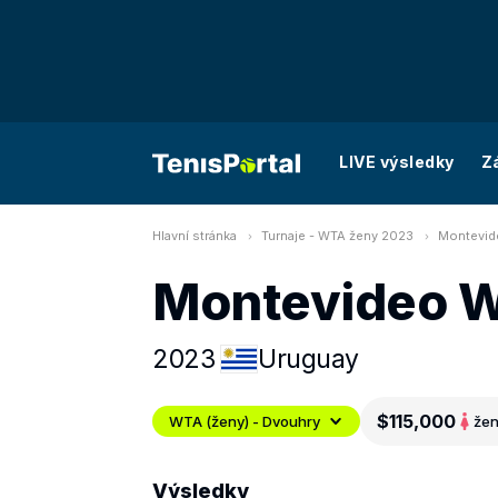
LIVE výsledky
Z
Hlavní stránka
Turnaje - WTA ženy 2023
Montevid
Montevideo 
2023
Uruguay
$115,000
WTA (ženy) - Dvouhry
že
Výsledky