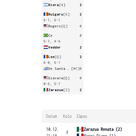
Riera
[4]
2
Bulgaru
[6]
2
6-1, 6-1
Rogers
[Q]
0
Ce
0
5-7, 4-6
Vedder
2
Lee
[Q]
2
6-0, 6-1
De Santa Ana
[WC]
0
Giavara
[Q]
0
0-6, 5-7
Zarazua
[2]
2
Datum
Kolo
Zápas
10.12.
Zarazua Renata (2)
F
21:10
Parry Diane (1)