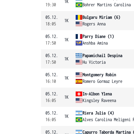
1K
19:30
Bohrer Martins Carolina
05.12.
Bulgaru Miriam (6)
1K
18:05
Rogers Anna
05.12.
Parry Diane (1)
1K
17:50
Anshba Amina
05.12.
Papamichail Despina
1K
17:50
Hu Victoria
05.12.
Montgomery Robin
1K
16:10
Romero Gormaz Leyre
05.12.
In-Albon Ylena
1K
16:05
Kingsley Raveena
05.12.
Riera Julia (4)
1K
16:05
Alves Carolina Meligeni 
05.12.
Capurro Taborda Martina 