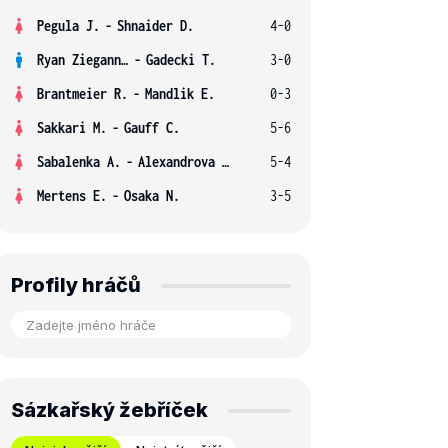
Pegula J.
-
Shnaider D.
4-0
Ryan Ziegann S.
-
Gadecki T.
3-0
Brantmeier R.
-
Mandlik E.
0-3
Sakkari M.
-
Gauff C.
5-6
Sabalenka A.
-
Alexandrova E.
5-4
Mertens E.
-
Osaka N.
3-5
Profily hráčů
Sázkařský žebříček