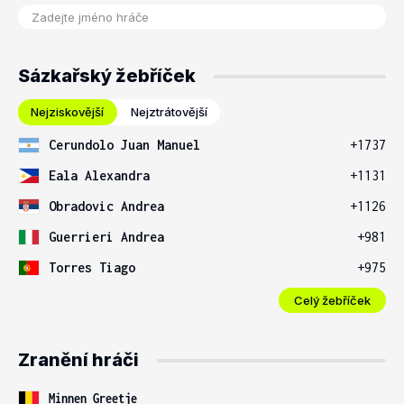
Sázkařský žebříček
Nejziskovější
Nejztrátovější
Cerundolo Juan Manuel
+1737
Eala Alexandra
+1131
Obradovic Andrea
+1126
Guerrieri Andrea
+981
Torres Tiago
+975
Celý žebříček
Zranění hráči
Minnen Greetje