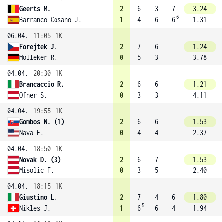
Geerts M.
2
6
3
7
3.24
6
Barranco Cosano J.
1
4
6
6
1.31
06.04.
11:05
1K
Forejtek J.
2
7
6
1.24
Molleker R.
0
5
3
3.78
04.04.
20:30
1K
Brancaccio R.
2
6
6
1.21
Ofner S.
0
3
3
4.11
04.04.
19:55
1K
Gombos N. (1)
2
6
6
1.53
Nava E.
0
4
4
2.37
04.04.
18:50
1K
Novak D. (3)
2
6
7
1.53
Misolic F.
0
3
5
2.40
04.04.
18:15
1K
Giustino L.
2
7
4
6
1.80
5
Nikles J.
1
6
6
4
1.94