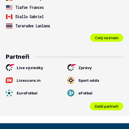
Tiafoe Frances
Diallo Gabriel
Tararudee Lanlana
Celý seznam
Partneři
Live výsledky
Zprávy
Livescore.in
Sport odds
EuroFotbal
eFotbal
Další partneři