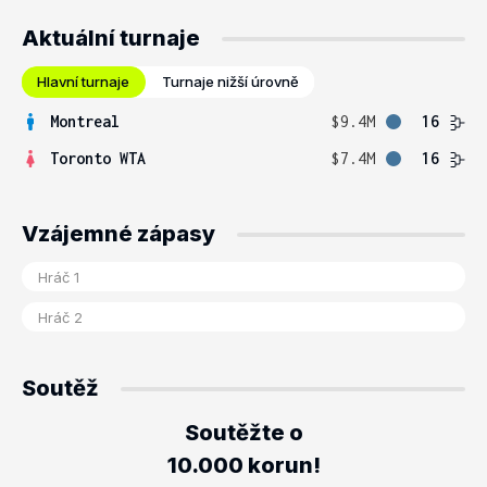
Aktuální turnaje
Hlavní turnaje
Turnaje nižší úrovně
Montreal
$9.4M
16
Toronto WTA
$7.4M
16
Vzájemné zápasy
Soutěž
Soutěžte o
10.000 korun!