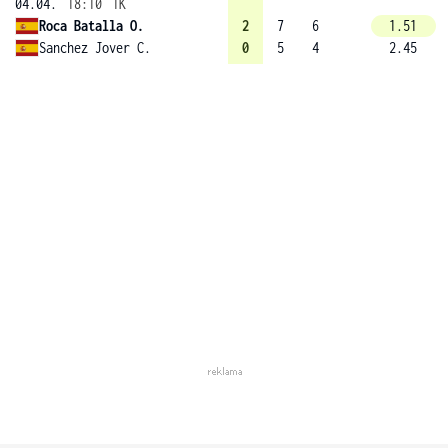
04.04.
18:10
1K
Roca Batalla O.
2
7
6
1.51
Sanchez Jover C.
0
5
4
2.45