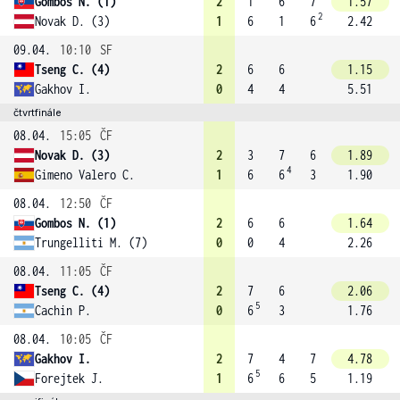
Gombos N. (1)
2
1
6
7
1.57
2
Novak D. (3)
1
6
1
6
2.42
09.04.
10:10
SF
Tseng C. (4)
2
6
6
1.15
Gakhov I.
0
4
4
5.51
čtvrtfinále
08.04.
15:05
ČF
Novak D. (3)
2
3
7
6
1.89
4
Gimeno Valero C.
1
6
6
3
1.90
08.04.
12:50
ČF
Gombos N. (1)
2
6
6
1.64
Trungelliti M. (7)
0
0
4
2.26
08.04.
11:05
ČF
Tseng C. (4)
2
7
6
2.06
5
Cachin P.
0
6
3
1.76
08.04.
10:05
ČF
Gakhov I.
2
7
4
7
4.78
5
Forejtek J.
1
6
6
5
1.19