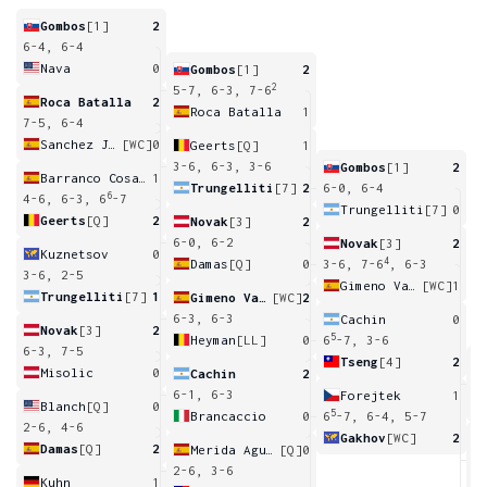
Gombos
[1]
2
6-4, 6-4
Nava
0
Gombos
[1]
2
2
5-7, 6-3, 7-6
Roca Batalla
2
Roca Batalla
1
7-5, 6-4
Sanchez Jover
[WC]
0
Geerts
[Q]
1
3-6, 6-3, 3-6
Gombos
[1]
2
Barranco Cosano
1
Trungelliti
[7]
2
6-0, 6-4
6
4-6, 6-3, 6
-7
Trungelliti
[7]
0
Geerts
[Q]
2
Novak
[3]
2
6-0, 6-2
Novak
[3]
2
Kuznetsov
0
4
Damas
[Q]
0
3-6, 7-6
, 6-3
3-6, 2-5
Gimeno Valero
[WC]
1
Trungelliti
[7]
1
Gimeno Valero
[WC]
2
6-3, 6-3
Cachin
0
Novak
[3]
2
5
Heyman
[LL]
0
6
-7, 3-6
6-3, 7-5
Tseng
[4]
2
Misolic
0
Cachin
2
1
6-1, 6-3
Forejtek
1
Blanch
[Q]
0
5
Brancaccio
0
6
-7, 6-4, 5-7
2-6, 4-6
Gakhov
[WC]
2
Damas
[Q]
2
Merida Aguilar
[Q]
0
6
2-6, 3-6
Kuhn
1