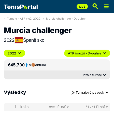
Turnaje - ATP muži 2022
Murcia challenger - Dvouhry
Murcia challenger
2022
Španělsko
2022
ATP (muži) - Dvouhry
€45,730
M
antuka
Info o turnaji
Výsledky
Turnajový pavouk
1. kolo
osmifinále
čtvrtfinále