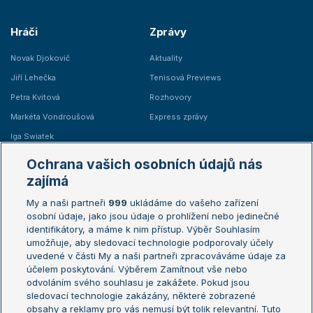
Hráči
Zprávy
Novak Djokovič
Aktuality
Jiří Lehečka
Tenisová Previews
Petra Kvitová
Rozhovory
Markéta Vondroušová
Express zprávy
Iga Swiatek
Marie Bouzková
Ochrana vašich osobních údajů nás
Žebříčky
Kalendář turnajů
zajímá
My a naši partneři
999
ukládáme do vašeho zařízení
Žebříček ATP (muži)
Australian Open
osobní údaje, jako jsou údaje o prohlížení nebo jedinečné
Žebříček WTA (ženy)
French Open
identifikátory, a máme k nim přístup. Výběr Souhlasím
umožňuje, aby sledovací technologie podporovaly účely
Sázkařský žebříček
Wimbledon
uvedené v části My a naši partneři zpracováváme údaje za
US Open
účelem poskytování. Výběrem Zamítnout vše nebo
odvoláním svého souhlasu je zakážete. Pokud jsou
Turnaj mistrů
sledovací technologie zakázány, některé zobrazené
Turnaj mistryň
obsahy a reklamy pro vás nemusí být tolik relevantní. Tuto