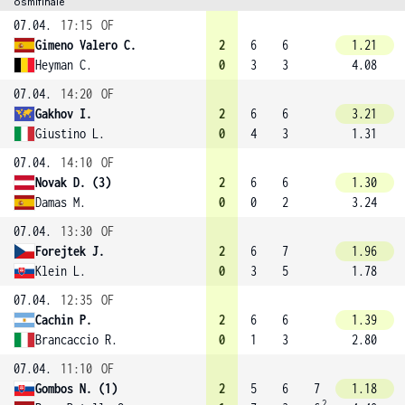
osmifinále
07.04.
17:15
OF
Gimeno Valero C.
2
6
6
1.21
Heyman C.
0
3
3
4.08
07.04.
14:20
OF
Gakhov I.
2
6
6
3.21
Giustino L.
0
4
3
1.31
07.04.
14:10
OF
Novak D. (3)
2
6
6
1.30
Damas M.
0
0
2
3.24
07.04.
13:30
OF
Forejtek J.
2
6
7
1.96
Klein L.
0
3
5
1.78
07.04.
12:35
OF
Cachin P.
2
6
6
1.39
Brancaccio R.
0
1
3
2.80
07.04.
11:10
OF
Gombos N. (1)
2
5
6
7
1.18
2