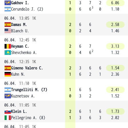
Gakhov I.
1
3
7
2
6.06
3
Cerundolo J. (2)
0
6
6
0
1.10
06.04.
13:05
1K
Damas M.
2
6
6
2.58
Blanch U.
0
2
4
1.46
06.04.
12:45
1K
Heyman C.
2
6
7
3.13
2
Shevchenko A.
0
4
6
1.32
06.04.
12:35
1K
Gimeno Valero C.
2
3
6
6
1.54
Kuhn N.
1
6
2
1
2.36
06.04.
11:10
1K
Trungelliti M. (7)
1
6
5
2.41
Kuznetsov A.
0
3
2
1.52
06.04.
11:05
1K
Klein L.
2
6
1
6
1.73
Pellegrino A. (8)
1
3
6
3
2.02
06.04.
11:05
1K