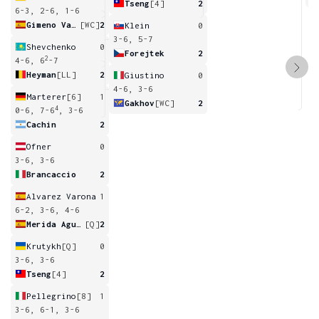
Tseng
[4]
2
6-3, 2-6, 1-6
Gimeno Valero
[WC]
2
Klein
0
3-6, 5-7
Shevchenko
0
Forejtek
2
2
4-6, 6
-7
Heyman
[LL]
2
Giustino
0
4-6, 3-6
Marterer
[6]
1
Gakhov
[WC]
2
4
0-6, 7-6
, 3-6
Cachin
2
Ofner
0
3-6, 3-6
Brancaccio
2
Alvarez Varona
1
6-2, 3-6, 4-6
Merida Aguilar
[Q]
2
Krutykh
[Q]
0
3-6, 3-6
Tseng
[4]
2
Pellegrino
[8]
1
3-6, 6-1, 3-6