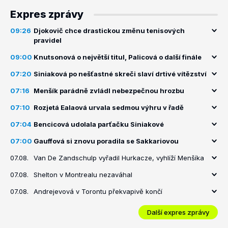
Expres zprávy
09:26
Djokovič chce drastickou změnu tenisových
pravidel
09:00
Knutsonová o největší titul, Palicová o další finále
07:20
Siniaková po nešťastné skreči slaví drtivé vítězství
07:16
Menšík parádně zvládl nebezpečnou hrozbu
07:10
Rozjetá Ealaová urvala sedmou výhru v řadě
07:04
Bencicová udolala parťačku Siniakové
07:00
Gauffová si znovu poradila se Sakkariovou
07.08.
Van De Zandschulp vyřadil Hurkacze, vyhlíží Menšíka
07.08.
Shelton v Montrealu nezaváhal
07.08.
Andrejevová v Torontu překvapivě končí
Další expres zprávy