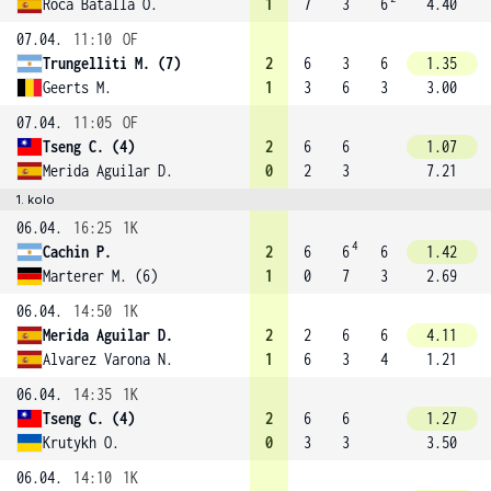
Roca Batalla O.
1
7
3
6
4.40
07.04.
11:10
OF
Trungelliti M. (7)
2
6
3
6
1.35
Geerts M.
1
3
6
3
3.00
07.04.
11:05
OF
Tseng C. (4)
2
6
6
1.07
Merida Aguilar D.
0
2
3
7.21
1. kolo
06.04.
16:25
1K
4
Cachin P.
2
6
6
6
1.42
Marterer M. (6)
1
0
7
3
2.69
06.04.
14:50
1K
Merida Aguilar D.
2
2
6
6
4.11
Alvarez Varona N.
1
6
3
4
1.21
06.04.
14:35
1K
Tseng C. (4)
2
6
6
1.27
Krutykh O.
0
3
3
3.50
06.04.
14:10
1K