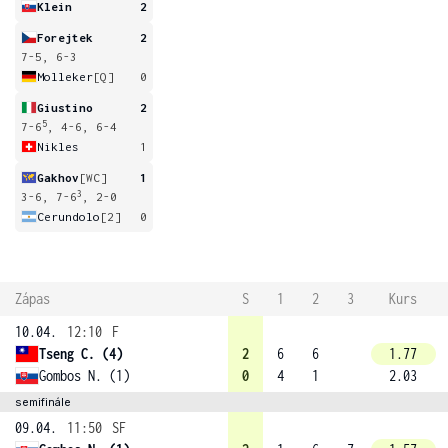
Klein
2
Forejtek
2
7-5, 6-3
Molleker
[Q]
0
Giustino
2
5
7-6
, 4-6, 6-4
Nikles
1
Gakhov
[WC]
1
3
3-6, 7-6
, 2-0
Cerundolo
[2]
0
Zápas
S
1
2
3
Kurs
10.04.
12:10
F
Tseng C. (4)
2
6
6
1.77
Gombos N. (1)
0
4
1
2.03
semifinále
09.04.
11:50
SF