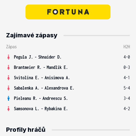
Zajímavé zápasy
Zápas
H2H
Pegula J.
-
Shnaider D.
4-0
Brantmeier R.
-
Mandlik E.
0-3
Svitolina E.
-
Anisimova A.
4-1
Sabalenka A.
-
Alexandrova E.
5-4
Pieleanu R.
-
Andreescu S.
3-4
Samsonova L.
-
Rybakina E.
4-2
Profily hráčů