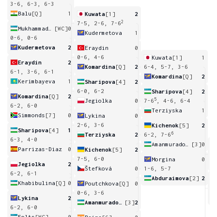
3-6, 6-3, 6-3
Balu
[Q]
1
Kuwata
[1]
2
2
7-5, 2-6, 7-6
Mukhammadsidikova
[WC]
0
Kudermetova
1
0-6, 0-6
Kudermetova
2
Eraydin
0
0-6, 4-6
Kuwata
[1]
1
Eraydin
2
Komardina
[Q]
2
6-4, 5-7, 3-6
6-1, 3-6, 6-1
Komardina
[Q]
2
Kerimbayeva
1
Sharipova
[4]
2
6-0, 6-2
Sharipova
[4]
2
Komardina
[Q]
2
5
Jegiolka
0
7-6
, 4-6, 6-4
6-2, 6-0
Terziyska
1
Simmonds
[7]
0
Lykina
0
2-6, 3-6
Kichenok
[5]
2
Sharipova
[4]
1
6
Terziyska
2
6-2, 7-6
6-3, 4-0
Amanmuradova
[3]
0
Parrizas-Diaz
0
Kichenok
[5]
2
6
7-5, 6-0
Morgina
0
Jegiolka
2
Štefková
0
1-6, 5-7
6-2, 6-1
Abduraimova
[2]
2
Khabibulina
[Q]
0
Poutchkova
[Q]
0
1
0-6, 3-6
Lykina
2
Amanmuradova
[3]
2
6-2, 6-0
Folts
[WC]
0