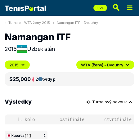
Turnaje - WTA ženy 2015
Namangan ITF - Dvouhry
Namangan ITF
2015
Uzbekistán
2015
WTA (ženy) - Dvouhry
$25,000
Ž
tvrdý p.
Výsledky
Turnajový pavouk
1. kolo
osmifinále
čtvrtfinále
Kuwata
[1]
2