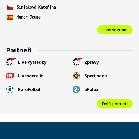
Siniaková Kateřina
Munar Jaume
Celý seznam
Partneři
Live výsledky
Zprávy
Livescore.in
Sport odds
EuroFotbal
eFotbal
Další partneři