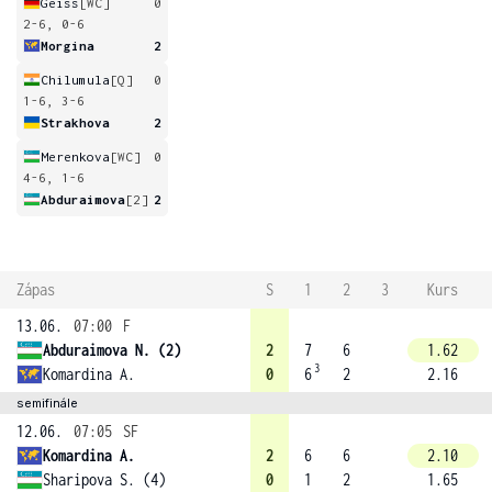
Geiss
[WC]
0
2-6, 0-6
Morgina
2
Chilumula
[Q]
0
1-6, 3-6
Strakhova
2
Merenkova
[WC]
0
4-6, 1-6
Abduraimova
[2]
2
Zápas
S
1
2
3
Kurs
13.06.
07:00
F
Abduraimova N. (2)
2
7
6
1.62
3
Komardina A.
0
6
2
2.16
semifinále
12.06.
07:05
SF
Komardina A.
2
6
6
2.10
Sharipova S. (4)
0
1
2
1.65