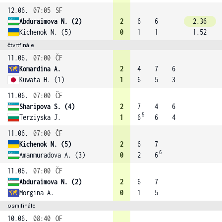
12.06.
07:05
SF
Abduraimova N. (2)
2
6
6
2.36
Kichenok N. (5)
0
1
1
1.52
čtvrtfinále
11.06.
07:00
ČF
Komardina A.
2
4
7
6
Kuwata H. (1)
1
6
5
3
11.06.
07:00
ČF
Sharipova S. (4)
2
7
4
6
5
Terziyska J.
1
6
6
4
11.06.
07:00
ČF
Kichenok N. (5)
2
6
7
6
Amanmuradova A. (3)
0
2
6
11.06.
07:00
ČF
Abduraimova N. (2)
2
6
7
Morgina A.
0
1
5
osmifinále
10.06.
08:40
OF