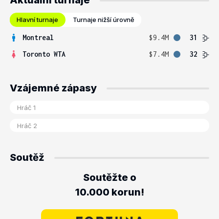
Aktuální turnaje
Hlavní turnaje
Turnaje nižší úrovně
Montreal
$9.4M
31
Toronto WTA
$7.4M
32
Vzájemné zápasy
Soutěž
Soutěžte o
10.000 korun!