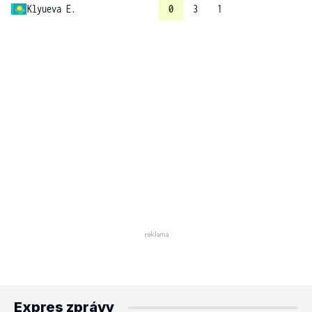
Klyueva E.
0
3
1
Expres zprávy