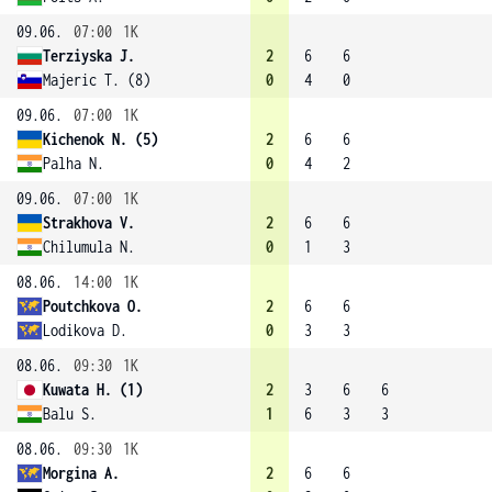
09.06.
07:00
1K
Terziyska J.
2
6
6
Majeric T. (8)
0
4
0
09.06.
07:00
1K
Kichenok N. (5)
2
6
6
Palha N.
0
4
2
09.06.
07:00
1K
Strakhova V.
2
6
6
Chilumula N.
0
1
3
08.06.
14:00
1K
Poutchkova O.
2
6
6
Lodikova D.
0
3
3
08.06.
09:30
1K
Kuwata H. (1)
2
3
6
6
Balu S.
1
6
3
3
08.06.
09:30
1K
Morgina A.
2
6
6