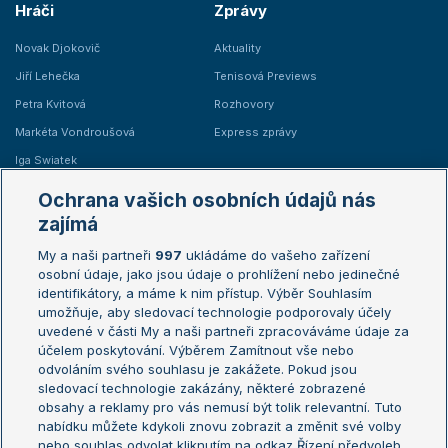
Hráči
Zprávy
Novak Djokovič
Aktuality
Jiří Lehečka
Tenisová Previews
Petra Kvitová
Rozhovory
Markéta Vondroušová
Express zprávy
Iga Swiatek
Marie Bouzková
Ochrana vašich osobních údajů nás
Žebříčky
Kalendář turnajů
zajímá
My a naši partneři
997
ukládáme do vašeho zařízení
Žebříček ATP (muži)
Australian Open
osobní údaje, jako jsou údaje o prohlížení nebo jedinečné
Žebříček WTA (ženy)
French Open
identifikátory, a máme k nim přístup. Výběr Souhlasím
umožňuje, aby sledovací technologie podporovaly účely
Sázkařský žebříček
Wimbledon
uvedené v části My a naši partneři zpracováváme údaje za
US Open
účelem poskytování. Výběrem Zamítnout vše nebo
odvoláním svého souhlasu je zakážete. Pokud jsou
Turnaj mistrů
sledovací technologie zakázány, některé zobrazené
Turnaj mistryň
obsahy a reklamy pro vás nemusí být tolik relevantní. Tuto
Aktualní trendy
nabídku můžete kdykoli znovu zobrazit a změnit své volby
nebo souhlas odvolat kliknutím na odkaz Řízení předvoleb