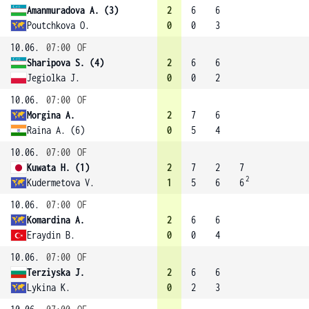
Amanmuradova A. (3)
2
6
6
Poutchkova O.
0
0
3
10.06.
07:00
OF
Sharipova S. (4)
2
6
6
Jegiolka J.
0
0
2
10.06.
07:00
OF
Morgina A.
2
7
6
Raina A. (6)
0
5
4
10.06.
07:00
OF
Kuwata H. (1)
2
7
2
7
2
Kudermetova V.
1
5
6
6
10.06.
07:00
OF
Komardina A.
2
6
6
Eraydin B.
0
0
4
10.06.
07:00
OF
Terziyska J.
2
6
6
Lykina K.
0
2
3