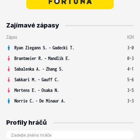
Zajímavé zápasy
Zápas
H2H
Ryan Ziegann S.
-
Gadecki T.
3-0
Brantmeier R.
-
Mandlik E.
0-3
Sabalenka A.
-
Zhang S.
4-1
Sakkari M.
-
Gauff C.
5-6
Mertens E.
-
Osaka N.
3-5
Norrie C.
-
De Minaur A.
3-3
Profily hráčů