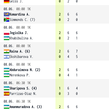
Geiss J.
0
2
0
08.06.
08:00
1K
Komardina A.
2
6
6
Simmonds C. (7)
0
2
0
08.06.
08:00
1K
Jegiolka J.
2
6
6
Khabibulina A.
0
2
1
08.06.
08:00
1K
Raina A. (6)
2
6
7
Ekshibarova V.
0
4
5
08.06.
08:00
1K
Abduraimova N. (2)
2
6
6
Merenkova P.
0
4
1
08.06.
06:30
1K
Sharipova S. (4)
1
6
4
Parrizas-Diaz N.
0
3
0
08.06.
06:30
1K
Amanmuradova A. (3)
2
6
6