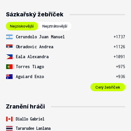
Sázkařský žebříček
Nejziskovější
Nejztrátovější
Cerundolo Juan Manuel
+1737
Obradovic Andrea
+1126
Eala Alexandra
+1091
Torres Tiago
+975
Aguiard Enzo
+936
Celý žebříček
Zranění hráči
Diallo Gabriel
Tararudee Lanlana