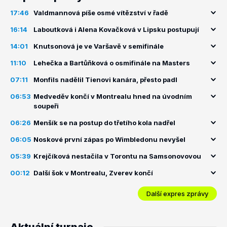
17:46
Valdmannová píše osmé vítězství v řadě
16:14
Laboutková i Alena Kovačková v Lipsku postupují
14:01
Knutsonová je ve Varšavě v semifinále
11:10
Lehečka a Bartůňková o osmifinále na Masters
07:11
Monfils nadělil Tienovi kanára, přesto padl
06:53
Medveděv končí v Montrealu hned na úvodním
soupeři
06:26
Menšík se na postup do třetího kola nadřel
06:05
Noskové první zápas po Wimbledonu nevyšel
05:39
Krejčíková nestačila v Torontu na Samsonovovou
00:12
Další šok v Montrealu, Zverev končí
Další expres zprávy