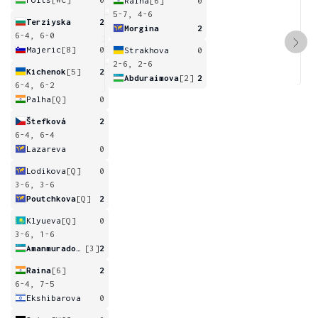
Raina
[6]
0
5-7, 4-6
Terziyska
2
Morgina
2
6-4, 6-0
Majeric
[8]
0
Strakhova
0
2-6, 2-6
Kichenok
[5]
2
Abduraimova
[2]
2
6-4, 6-2
Palha
[Q]
0
Štefková
2
6-4, 6-4
Lazareva
0
Lodikova
[Q]
0
3-6, 3-6
Poutchkova
[Q]
2
Klyueva
[Q]
0
3-6, 1-6
Amanmuradova
[3]
2
Raina
[6]
2
6-4, 7-5
Ekshibarova
0