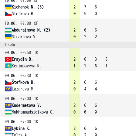
10.06.
07:00
OF
Kichenok N. (5)
2
7
6
Štefková B.
0
5
0
10.06.
07:00
OF
Abduraimova N. (2)
2
6
6
Strakhova V.
0
2
2
1. kolo
09.06.
09:50
1K
Eraydin B.
2
6
3
6
Kerimbayeva K.
1
1
6
1
09.06.
08:30
1K
Štefková B.
2
6
6
Lazareva M.
0
4
4
09.06.
07:00
1K
Kudermetova V.
2
6
6
Mukhammadsidikova G.
0
0
0
09.06.
07:00
1K
Lykina K.
2
6
6
Folts A.
0
2
0