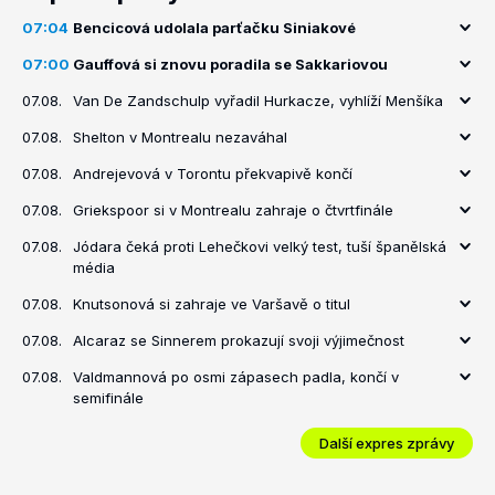
07:04
Bencicová udolala parťačku Siniakové
07:00
Gauffová si znovu poradila se Sakkariovou
07.08.
Van De Zandschulp vyřadil Hurkacze, vyhlíží Menšíka
07.08.
Shelton v Montrealu nezaváhal
07.08.
Andrejevová v Torontu překvapivě končí
07.08.
Griekspoor si v Montrealu zahraje o čtvrtfinále
07.08.
Jódara čeká proti Lehečkovi velký test, tuší španělská
média
07.08.
Knutsonová si zahraje ve Varšavě o titul
07.08.
Alcaraz se Sinnerem prokazují svoji výjimečnost
07.08.
Valdmannová po osmi zápasech padla, končí v
semifinále
Další expres zprávy