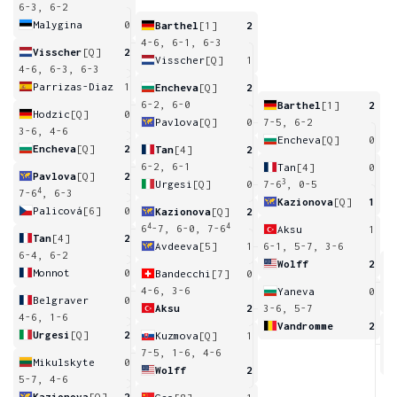
6-3, 6-2
Malygina
0
Barthel
[1]
2
4-6, 6-1, 6-3
Visscher
[Q]
2
Visscher
[Q]
1
4-6, 6-3, 6-3
Parrizas-Diaz
1
Encheva
[Q]
2
6-2, 6-0
Barthel
[1]
2
Hodzic
[Q]
0
Pavlova
[Q]
0
7-5, 6-2
3-6, 4-6
Encheva
[Q]
0
Encheva
[Q]
2
Tan
[4]
2
6-2, 6-1
Tan
[4]
0
Pavlova
[Q]
2
3
Urgesi
[Q]
0
7-6
, 0-5
4
7-6
, 6-3
Kazionova
[Q]
1
Palicová
[6]
0
Kazionova
[Q]
2
4
4
6
-7, 6-0, 7-6
Aksu
1
Tan
[4]
2
Avdeeva
[5]
1
6-1, 5-7, 3-6
6-4, 6-2
Wolff
2
Monnot
0
Bandecchi
[7]
0
6
4-6, 3-6
Yaneva
0
Belgraver
0
Aksu
2
3-6, 5-7
4-6, 1-6
Vandromme
2
Urgesi
[Q]
2
Kuzmova
[Q]
1
6
7-5, 1-6, 4-6
Mikulskyte
0
Wolff
2
5-7, 4-6
Kazionova
[Q]
2