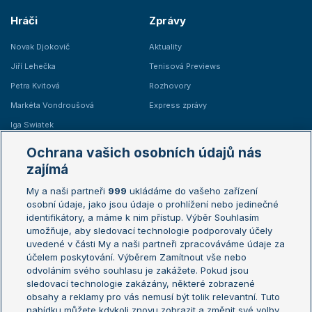
Hráči
Zprávy
Novak Djokovič
Aktuality
Jiří Lehečka
Tenisová Previews
Petra Kvitová
Rozhovory
Markéta Vondroušová
Express zprávy
Iga Swiatek
Marie Bouzková
Ochrana vašich osobních údajů nás
Žebříčky
Kalendář turnajů
zajímá
My a naši partneři
999
ukládáme do vašeho zařízení
Žebříček ATP (muži)
Australian Open
osobní údaje, jako jsou údaje o prohlížení nebo jedinečné
Žebříček WTA (ženy)
French Open
identifikátory, a máme k nim přístup. Výběr Souhlasím
umožňuje, aby sledovací technologie podporovaly účely
Sázkařský žebříček
Wimbledon
uvedené v části My a naši partneři zpracováváme údaje za
US Open
účelem poskytování. Výběrem Zamítnout vše nebo
odvoláním svého souhlasu je zakážete. Pokud jsou
Turnaj mistrů
sledovací technologie zakázány, některé zobrazené
Turnaj mistryň
obsahy a reklamy pro vás nemusí být tolik relevantní. Tuto
Aktualní trendy
nabídku můžete kdykoli znovu zobrazit a změnit své volby