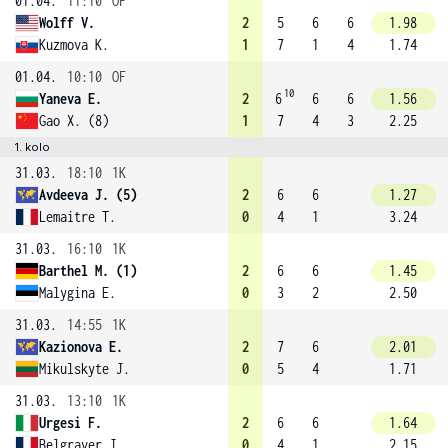
01.04.
11:10
OF
Wolff V.
2
5
6
6
1.98
Kuzmova K.
1
7
1
4
1.74
01.04.
10:10
OF
10
Yaneva E.
2
6
6
6
1.56
Gao X. (8)
1
7
4
3
2.25
1. kolo
31.03.
18:10
1K
Avdeeva J. (5)
2
6
6
1.27
Lemaitre T.
0
4
1
3.24
31.03.
16:10
1K
Barthel M. (1)
2
6
6
1.45
Malygina E.
0
3
2
2.50
31.03.
14:55
1K
Kazionova E.
2
7
6
2.01
Mikulskyte J.
0
5
4
1.71
31.03.
13:10
1K
Urgesi F.
2
6
6
1.64
Belgraver J.
0
4
1
2.15