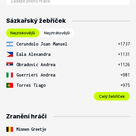
Sázkařský žebříček
Nejziskovější
Nejztrátovější
Cerundolo Juan Manuel
+1737
Eala Alexandra
+1131
Obradovic Andrea
+1126
Guerrieri Andrea
+981
Torres Tiago
+975
Celý žebříček
Zranění hráči
Minnen Greetje