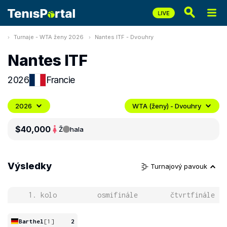
Turnaje - WTA ženy 2026
Nantes ITF - Dvouhry
Nantes ITF
2026
Francie
2026
WTA (ženy) - Dvouhry
$40,000
Ž
hala
Výsledky
Turnajový pavouk
1. kolo
osmifinále
čtvrtfinále
Barthel
[1]
2