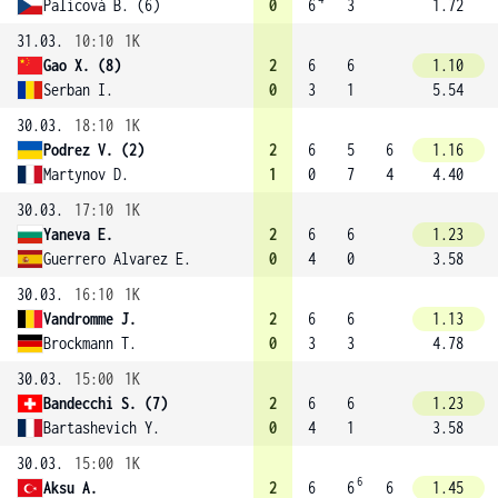
Palicová B. (6)
0
6
3
1.72
31.03.
10:10
1K
Gao X. (8)
2
6
6
1.10
Serban I.
0
3
1
5.54
30.03.
18:10
1K
Podrez V. (2)
2
6
5
6
1.16
Martynov D.
1
0
7
4
4.40
30.03.
17:10
1K
Yaneva E.
2
6
6
1.23
Guerrero Alvarez E.
0
4
0
3.58
30.03.
16:10
1K
Vandromme J.
2
6
6
1.13
Brockmann T.
0
3
3
4.78
30.03.
15:00
1K
Bandecchi S. (7)
2
6
6
1.23
Bartashevich Y.
0
4
1
3.58
30.03.
15:00
1K
6
Aksu A.
2
6
6
6
1.45