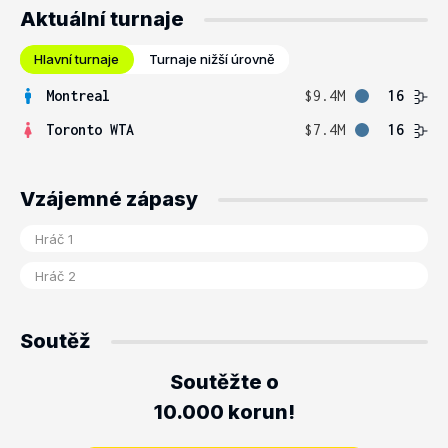
Aktuální turnaje
Hlavní turnaje
Turnaje nižší úrovně
Montreal
$9.4M
16
Toronto WTA
$7.4M
16
Vzájemné zápasy
Soutěž
Soutěžte o
10.000 korun!