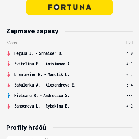
Zajímavé zápasy
Zápas
H2H
Pegula J.
-
Shnaider D.
4-0
Svitolina E.
-
Anisimova A.
4-1
Brantmeier R.
-
Mandlik E.
0-3
Sabalenka A.
-
Alexandrova E.
5-4
Pieleanu R.
-
Andreescu S.
3-4
Samsonova L.
-
Rybakina E.
4-2
Profily hráčů