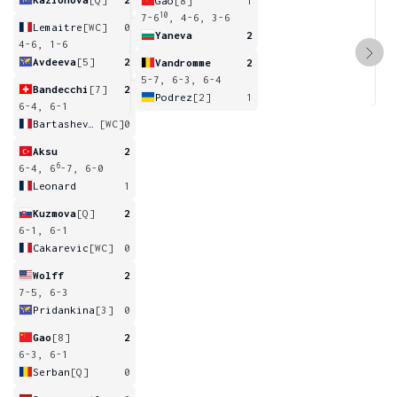
Gao
[8]
1
10
7-6
, 4-6, 3-6
Lemaitre
[WC]
0
Yaneva
2
4-6, 1-6
Avdeeva
[5]
2
Vandromme
2
5-7, 6-3, 6-4
Bandecchi
[7]
2
Podrez
[2]
1
6-4, 6-1
Bartashevich
[WC]
0
Aksu
2
6
6-4, 6
-7, 6-0
Leonard
1
Kuzmova
[Q]
2
6-1, 6-1
Cakarevic
[WC]
0
Wolff
2
7-5, 6-3
Pridankina
[3]
0
Gao
[8]
2
6-3, 6-1
Serban
[Q]
0