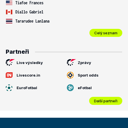
Tiafoe Frances
Diallo Gabriel
Tararudee Lanlana
Celý seznam
Partneři
Live výsledky
Zprávy
Livescore.in
Sport odds
EuroFotbal
eFotbal
Další partneři