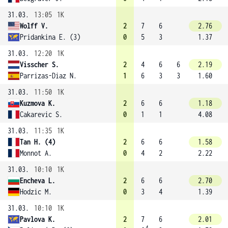
31.03.
13:05
1K
Wolff V.
2
7
6
2.76
Pridankina E. (3)
0
5
3
1.37
31.03.
12:20
1K
Visscher S.
2
4
6
6
2.19
Parrizas-Diaz N.
1
6
3
3
1.60
31.03.
11:50
1K
Kuzmova K.
2
6
6
1.18
Cakarevic S.
0
1
1
4.08
31.03.
11:35
1K
Tan H. (4)
2
6
6
1.58
Monnot A.
0
4
2
2.22
31.03.
10:10
1K
Encheva L.
2
6
6
2.70
Hodzic M.
0
3
4
1.39
31.03.
10:10
1K
Pavlova K.
2
7
6
2.01
4