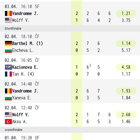
03.04.
16:10
SF
Vandromme J.
2
2
6
6
1.21
Wolff V.
1
6
4
2
3.75
čtvrtfinále
02.04.
18:10
ČF
Barthel M. (1)
2
7
6
1.14
Encheva L.
0
5
2
5.17
02.04.
16:05
ČF
3
Kazionova E.
1
6
5
4.58
Tan H. (4)
0
7
0
1.17
02.04.
14:40
ČF
Vandromme J.
2
6
7
1.93
Yaneva E.
0
3
5
1.84
02.04.
12:40
ČF
Wolff V.
2
1
7
6
2.60
Aksu A.
1
6
5
3
1.46
osmifinále
01.04.
19:30
OF