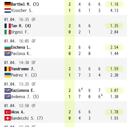
Barthel M. (1)
2
4
6
6
1.18
Visscher S.
1
6
1
3
4.13
01.04.
16:35
OF
Tan H. (4)
2
6
6
1.35
Urgesi F.
0
2
1
2.84
01.04.
16:05
OF
Encheva L.
2
6
6
2.54
Pavlova K.
0
2
0
1.44
01.04.
14:30
OF
Vandromme J.
2
5
6
6
1.59
Podrez V. (2)
1
7
3
4
2.20
01.04.
13:25
OF
4
Kazionova E.
2
6
6
7
3.07
4
Avdeeva J. (5)
1
7
0
6
1.30
01.04.
12:50
OF
Aksu A.
2
6
6
1.78
Bandecchi S. (7)
0
4
3
1.93