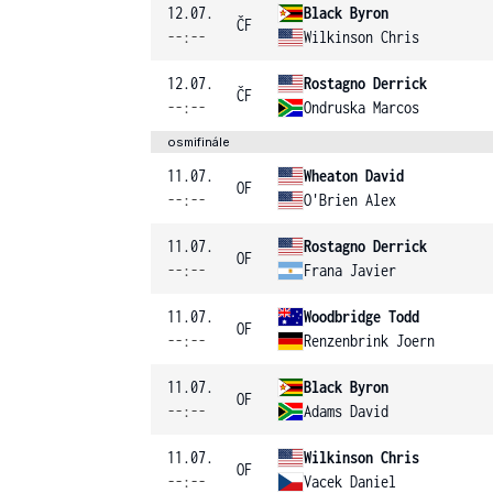
12.07.
Black Byron
ČF
--:--
Wilkinson Chris
12.07.
Rostagno Derrick
ČF
--:--
Ondruska Marcos
osmifinále
11.07.
Wheaton David
OF
--:--
O'Brien Alex
11.07.
Rostagno Derrick
OF
--:--
Frana Javier
11.07.
Woodbridge Todd
OF
--:--
Renzenbrink Joern
11.07.
Black Byron
OF
--:--
Adams David
11.07.
Wilkinson Chris
OF
--:--
Vacek Daniel