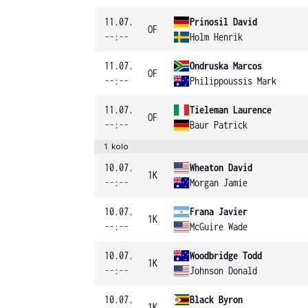
11.07.
Prinosil David
OF
--:--
Holm Henrik
11.07.
Ondruska Marcos
OF
--:--
Philippoussis Mark
11.07.
Tieleman Laurence
OF
--:--
Baur Patrick
1. kolo
10.07.
Wheaton David
1K
--:--
Morgan Jamie
10.07.
Frana Javier
1K
--:--
McGuire Wade
10.07.
Woodbridge Todd
1K
--:--
Johnson Donald
10.07.
Black Byron
1K