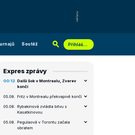
urnajů
Soutěž
Přihlášení
Expres zprávy
00:12
Další šok v Montrealu, Zverev
končí
05.08.
Fritz v Montrealu překvapivě končí
05.08.
Rybakinová zvládla bitvu s
Kasatkinovou
05.08.
Pegulaová v Torontu začala
obratem