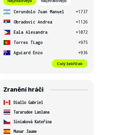
Nejziskovější
Nejztrátovější
Cerundolo Juan Manuel
+1737
Obradovic Andrea
+1126
Eala Alexandra
+1072
Torres Tiago
+975
Aguiard Enzo
+936
Celý žebříček
Zranění hráči
Diallo Gabriel
Tararudee Lanlana
Siniaková Kateřina
Munar Jaume