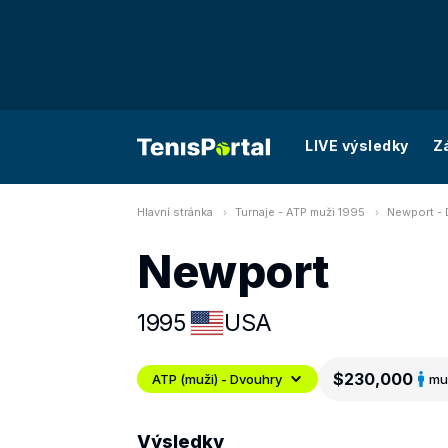
LIVE výsledky
Z
Hlavní stránka
Turnaje - ATP muži 1995
Newport -
Newport
1995
USA
$230,000
ATP (muži) - Dvouhry
mu
Výsledky