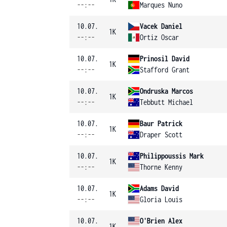
--:--
Marques Nuno
10.07.
Vacek Daniel
1K
--:--
Ortiz Oscar
10.07.
Prinosil David
1K
--:--
Stafford Grant
10.07.
Ondruska Marcos
1K
--:--
Tebbutt Michael
10.07.
Baur Patrick
1K
--:--
Draper Scott
10.07.
Philippoussis Mark
1K
--:--
Thorne Kenny
10.07.
Adams David
1K
--:--
Gloria Louis
10.07.
O'Brien Alex
1K