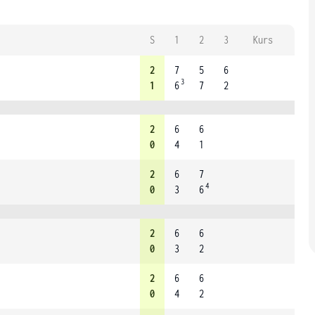
S
1
2
3
Kurs
2
7
5
6
3
1
6
7
2
2
6
6
0
4
1
2
6
7
4
0
3
6
2
6
6
0
3
2
2
6
6
0
4
2