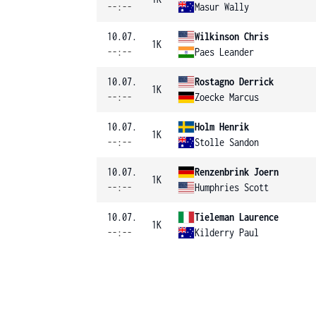
--:--
Masur Wally
10.07.
Wilkinson Chris
1K
--:--
Paes Leander
10.07.
Rostagno Derrick
1K
--:--
Zoecke Marcus
10.07.
Holm Henrik
1K
--:--
Stolle Sandon
10.07.
Renzenbrink Joern
1K
--:--
Humphries Scott
10.07.
Tieleman Laurence
1K
--:--
Kilderry Paul