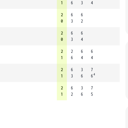
1
6
3
4
2
6
6
0
3
2
2
6
6
0
3
4
2
2
6
6
1
6
4
4
2
6
3
7
4
1
3
6
6
2
6
3
7
1
2
6
5