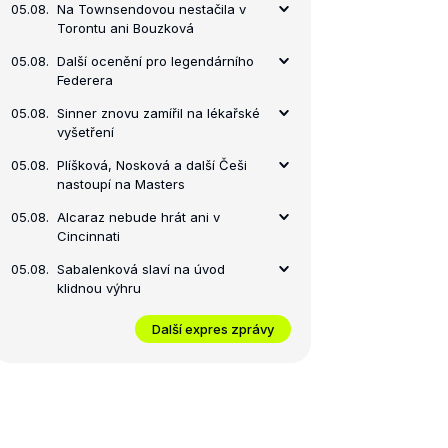
05.08.
Na Townsendovou nestačila v
Torontu ani Bouzková
05.08.
Další ocenění pro legendárního
Federera
05.08.
Sinner znovu zamířil na lékařské
vyšetření
05.08.
Plíšková, Nosková a další Češi
nastoupí na Masters
05.08.
Alcaraz nebude hrát ani v
Cincinnati
05.08.
Sabalenková slaví na úvod
klidnou výhru
Další expres zprávy