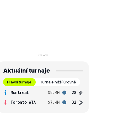
Aktuální turnaje
Hlavní turnaje
Turnaje nižší úrovně
Montreal
$9.4M
28
Toronto WTA
$7.4M
32