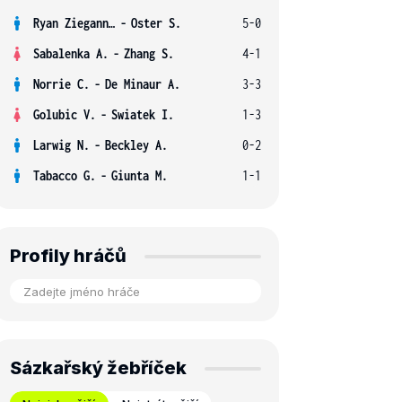
Ryan Ziegann S.
-
Oster S.
5-0
Sabalenka A.
-
Zhang S.
4-1
Norrie C.
-
De Minaur A.
3-3
Golubic V.
-
Swiatek I.
1-3
Larwig N.
-
Beckley A.
0-2
Tabacco G.
-
Giunta M.
1-1
Profily hráčů
Sázkařský žebříček