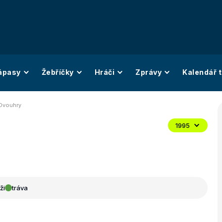
ápasy
Žebříčky
Hráči
Zprávy
Kalendář t
 Dvouhry
1995
ži
tráva