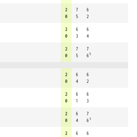
2
7
6
0
5
2
2
6
6
0
3
4
2
7
7
5
0
5
6
2
6
6
0
4
2
2
6
6
0
1
3
2
6
7
3
0
4
6
2
6
6