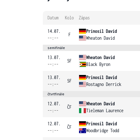
Datum
Kolo
Zápas
14.07.
Prinosil David
F
--:--
Wheaton David
semifinále
13.07.
Wheaton David
SF
--:--
Black Byron
13.07.
Prinosil David
SF
--:--
Rostagno Derrick
čtvrtfinále
12.07.
Wheaton David
ČF
--:--
Tieleman Laurence
12.07.
Prinosil David
ČF
--:--
Woodbridge Todd