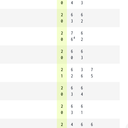
0
4
3
2
6
6
0
3
2
2
7
6
4
0
6
2
2
6
6
0
0
3
2
6
3
7
1
2
6
5
2
6
6
0
3
4
2
6
6
0
3
1
2
4
6
6