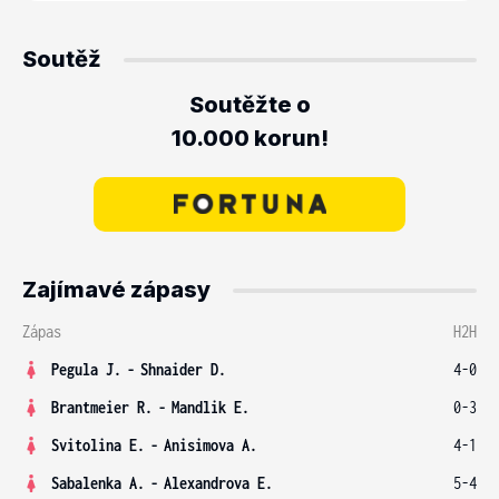
Soutěž
Soutěžte o
10.000 korun!
Zajímavé zápasy
Zápas
H2H
Pegula J.
-
Shnaider D.
4-0
Brantmeier R.
-
Mandlik E.
0-3
Svitolina E.
-
Anisimova A.
4-1
Sabalenka A.
-
Alexandrova E.
5-4