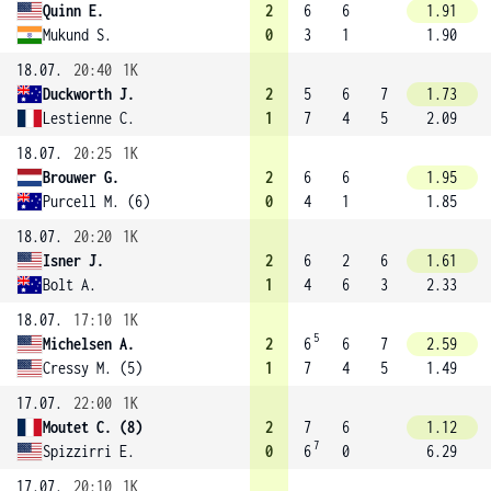
Quinn E.
2
6
6
1.91
Mukund S.
0
3
1
1.90
18.07.
20:40
1K
Duckworth J.
2
5
6
7
1.73
Lestienne C.
1
7
4
5
2.09
18.07.
20:25
1K
Brouwer G.
2
6
6
1.95
Purcell M. (6)
0
4
1
1.85
18.07.
20:20
1K
Isner J.
2
6
2
6
1.61
Bolt A.
1
4
6
3
2.33
18.07.
17:10
1K
5
Michelsen A.
2
6
6
7
2.59
Cressy M. (5)
1
7
4
5
1.49
17.07.
22:00
1K
Moutet C. (8)
2
7
6
1.12
7
Spizzirri E.
0
6
0
6.29
17.07.
20:10
1K