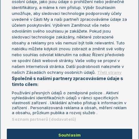
osobní údaje, jako jsou údaje o prohlížení nebo jedinečné
Žebříček WTA (ženy)
French Open
identifikátory, a máme k nim přístup. Výběr Souhlasím
umožňuje, aby sledovací technologie podporovaly účely
Sázkařský žebříček
Wimbledon
uvedené v části My a naši partneři zpracováváme údaje za
US Open
účelem poskytování. Výběrem Zamítnout vše nebo
odvoláním svého souhlasu je zakážete. Pokud jsou
Turnaj mistrů
sledovací technologie zakázány, některé zobrazené
Turnaj mistryň
obsahy a reklamy pro vás nemusí být tolik relevantní. Tuto
Aktualní trendy
nabídku můžete kdykoli znovu zobrazit a změnit své volby
nebo souhlas odvolat kliknutím na odkaz Řízení předvoleb
ve spodní části webové stránky. Vaše volby se projeví v
Fotbalové přestupy
našem Internetová stránka. Další podrobnosti naleznete v
Livesport Daily
našich Zásadách ochrany osobních údajů.
Třetí strany
Společně s našimi partnery zpracováváme údaje s
LS Prague Open
tímto cílem:
Používání přesných údajů o zeměpisné poloze . Aktivní
vyhledávání identifikačních údajů v rámci specifických
vlastností zařízení . Ukládání a/nebo přístup k informacím v
Podmínky užití
Nastavení soukromí
zařízení . Personalizovaná reklama a obsah, měření reklam
GDPR a žurnalistika
Reklama
a obsahu, průzkum publika a rozvoj služeb .
Informace o zpracování osobních
Kontakt
Seznam partnerů (dodavatelů)
údajů
Tiráž
Souhlasím