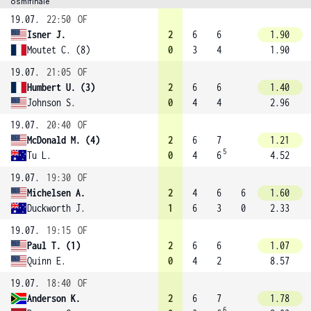
osmifinále
19.07.
22:50
OF
Isner J.
2
6
6
1.90
Moutet C. (8)
0
3
4
1.90
19.07.
21:05
OF
Humbert U. (3)
2
6
6
1.40
Johnson S.
0
4
4
2.96
19.07.
20:40
OF
McDonald M. (4)
2
6
7
1.21
5
Tu L.
0
4
6
4.52
19.07.
19:30
OF
Michelsen A.
2
4
6
6
1.60
Duckworth J.
1
6
3
0
2.33
19.07.
19:15
OF
Paul T. (1)
2
6
6
1.07
Quinn E.
0
4
2
8.57
19.07.
18:40
OF
Anderson K.
2
6
7
1.78
6