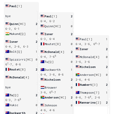
Paul
[1]
bye
Paul
[1]
2
6-4, 6-2
Quinn
[WC]
2
Quinn
[WC]
0
6-3, 6-1
Mukund
[Q]
0
Isner
2
6-3, 6-4
Paul
[1]
1
Isner
2
4
Moutet
[8]
0
6-4, 3-6, 6
-7
6-4, 2-6, 6-3
Isner
2
Bolt
[Q]
1
McDonald
[4]
2
5
6-4, 7-6
McDonald
[4]
0
Spizzirri
[WC]
0
Tu
[Q]
0
3-6, 3-6
7
6
-7, 0-6
Michelsen
2
Moutet
[8]
2
Duckworth
1
6-4, 3-6, 0-6
Anderson
[WC]
0
McDonald
[4]
Michelsen
2
2-6, 4-6
Humbert
[3]
2
bye
Brouwer
0
6
6
6
3-6, 6
-7
Thompson
[7]
1
Tu
[Q]
2
4
Anderson
[WC]
2
0-6, 7-6
, 2-6
6
6-3, 7-6
Mannarino
[2]
2
Vukic
0
Johnson
0
4
4-6, 4-6
Duckworth
2