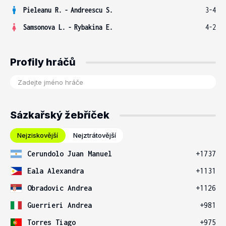
Pieleanu R.
-
Andreescu S.
3-4
Samsonova L.
-
Rybakina E.
4-2
Profily hráčů
Sázkařský žebříček
Nejziskovější
Nejztrátovější
Cerundolo Juan Manuel
+1737
Eala Alexandra
+1131
Obradovic Andrea
+1126
Guerrieri Andrea
+981
Torres Tiago
+975