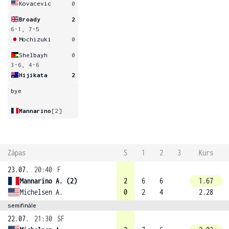
Kovacevic
0
Broady
2
6-1, 7-5
Mochizuki
0
Shelbayh
0
3-6, 4-6
Hijikata
2
bye
Mannarino
[2]
Zápas
S
1
2
3
Kurs
23.07.
20:40
F
Mannarino A. (2)
2
6
6
1.67
Michelsen A.
0
2
4
2.28
semifinále
22.07.
21:30
SF