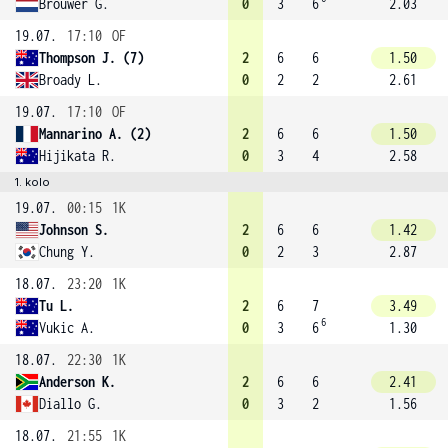
Brouwer G.
0
3
6
2.03
19.07.
17:10
OF
Thompson J. (7)
2
6
6
1.50
Broady L.
0
2
2
2.61
19.07.
17:10
OF
Mannarino A. (2)
2
6
6
1.50
Hijikata R.
0
3
4
2.58
1. kolo
19.07.
00:15
1K
Johnson S.
2
6
6
1.42
Chung Y.
0
2
3
2.87
18.07.
23:20
1K
Tu L.
2
6
7
3.49
6
Vukic A.
0
3
6
1.30
18.07.
22:30
1K
Anderson K.
2
6
6
2.41
Diallo G.
0
3
2
1.56
18.07.
21:55
1K