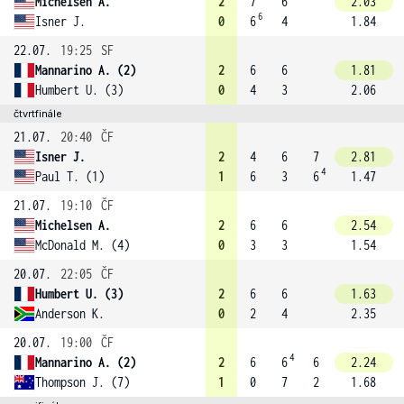
Michelsen A.
2
7
6
2.03
6
Isner J.
0
6
4
1.84
22.07.
19:25
SF
Mannarino A. (2)
2
6
6
1.81
Humbert U. (3)
0
4
3
2.06
čtvrtfinále
21.07.
20:40
ČF
Isner J.
2
4
6
7
2.81
4
Paul T. (1)
1
6
3
6
1.47
21.07.
19:10
ČF
Michelsen A.
2
6
6
2.54
McDonald M. (4)
0
3
3
1.54
20.07.
22:05
ČF
Humbert U. (3)
2
6
6
1.63
Anderson K.
0
2
4
2.35
20.07.
19:00
ČF
4
Mannarino A. (2)
2
6
6
6
2.24
Thompson J. (7)
1
0
7
2
1.68