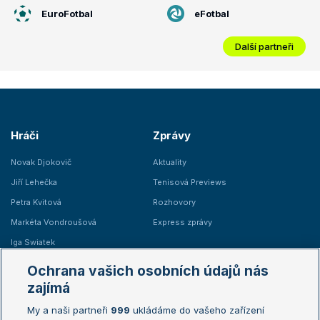
EuroFotbal
eFotbal
Další partneři
Hráči
Zprávy
Novak Djokovič
Aktuality
Jiří Lehečka
Tenisová Previews
Petra Kvitová
Rozhovory
Markéta Vondroušová
Express zprávy
Iga Swiatek
Marie Bouzková
Ochrana vašich osobních údajů nás
Žebříčky
Kalendář turnajů
zajímá
My a naši partneři
999
ukládáme do vašeho zařízení
Žebříček ATP (muži)
Australian Open