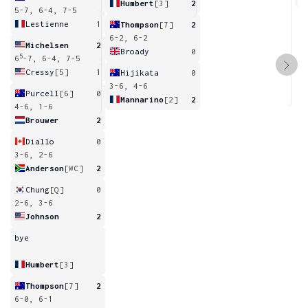
Humbert
[3]
2
5-7, 6-4, 7-5
Lestienne
1
Thompson
[7]
2
6-2, 6-2
Michelsen
2
Broady
0
5
6
-7, 6-4, 7-5
Cressy
[5]
1
Hijikata
0
3-6, 4-6
Purcell
[6]
0
Mannarino
[2]
2
4-6, 1-6
Brouwer
2
Diallo
0
3-6, 2-6
Anderson
[WC]
2
Chung
[Q]
0
2-6, 3-6
Johnson
2
bye
Humbert
[3]
Thompson
[7]
2
6-0, 6-1