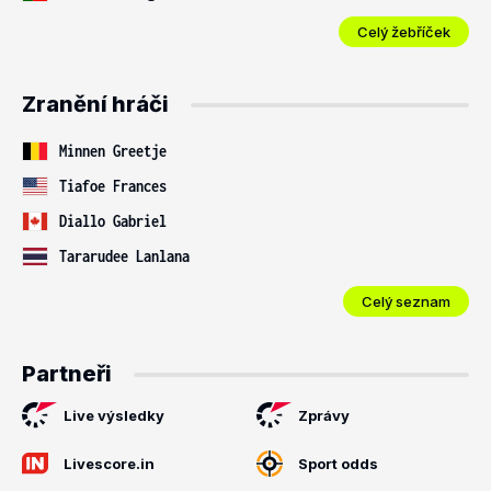
Celý žebříček
Zranění hráči
Minnen Greetje
Tiafoe Frances
Diallo Gabriel
Tararudee Lanlana
Celý seznam
Partneři
Live výsledky
Zprávy
Livescore.in
Sport odds