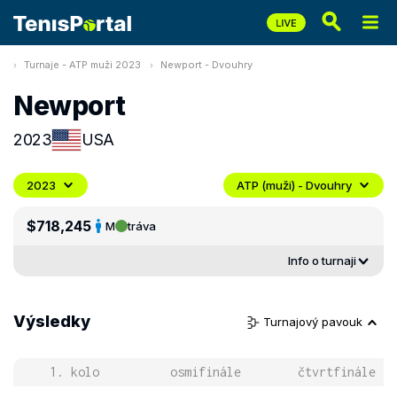
Turnaje - ATP muži 2023
Newport - Dvouhry
Newport
2023
USA
2023
ATP (muži) - Dvouhry
$718,245
M
tráva
Info o turnaji
Výsledky
Turnajový pavouk
1. kolo
osmifinále
čtvrtfinále