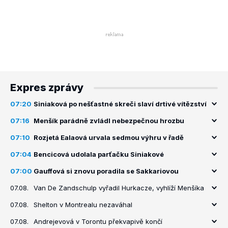
Expres zprávy
07:20
Siniaková po nešťastné skreči slaví drtivé vítězství
07:16
Menšík parádně zvládl nebezpečnou hrozbu
07:10
Rozjetá Ealaová urvala sedmou výhru v řadě
07:04
Bencicová udolala parťačku Siniakové
07:00
Gauffová si znovu poradila se Sakkariovou
07.08.
Van De Zandschulp vyřadil Hurkacze, vyhlíží Menšíka
07.08.
Shelton v Montrealu nezaváhal
07.08.
Andrejevová v Torontu překvapivě končí