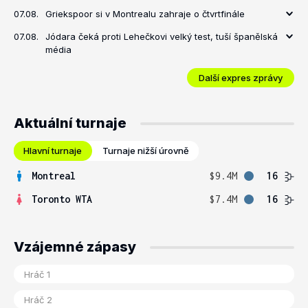
07.08.
Griekspoor si v Montrealu zahraje o čtvrtfinále
07.08.
Jódara čeká proti Lehečkovi velký test, tuší španělská
média
Další expres zprávy
Aktuální turnaje
Hlavní turnaje
Turnaje nižší úrovně
Montreal
$9.4M
16
Toronto WTA
$7.4M
16
Vzájemné zápasy