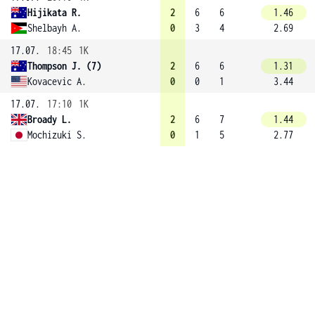
Hijikata R.
2
6
6
1.46
Shelbayh A.
0
3
4
2.69
17.07.
18:45
1K
Thompson J. (7)
2
6
6
1.31
Kovacevic A.
0
0
1
3.44
17.07.
17:10
1K
Broady L.
2
6
7
1.44
Mochizuki S.
0
1
5
2.77