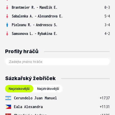
Brantmeier R.
-
Mandlik E.
0-3
Sabalenka A.
-
Alexandrova E.
5-4
Pieleanu R.
-
Andreescu S.
3-4
Samsonova L.
-
Rybakina E.
4-2
Profily hráčů
Sázkařský žebříček
Nejziskovější
Nejztrátovější
Cerundolo Juan Manuel
+1737
Eala Alexandra
+1131