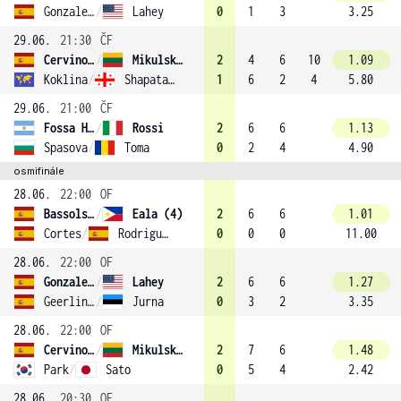
Gonzalez Encinas
/
Lahey
0
1
3
3.25
29.06.
21:30
ČF
Cervino Ruiz
/
Mikulskyte (2)
2
4
6
10
1.09
Koklina
/
Shapatava
1
6
2
4
5.80
29.06.
21:00
ČF
Fossa Huergo
/
Rossi
2
6
6
1.13
Spasova
/
Toma
0
2
4
4.90
osmifinále
28.06.
22:00
OF
Bassols Ribera
/
Eala (4)
2
6
6
1.01
Cortes
/
Rodriguez Carretero
0
0
0
11.00
28.06.
22:00
OF
Gonzalez Encinas
/
Lahey
2
6
6
1.27
Geerlings
/
Jurna
0
3
2
3.35
28.06.
22:00
OF
Cervino Ruiz
/
Mikulskyte (2)
2
7
6
1.48
Park
/
Sato
0
5
4
2.42
28.06.
20:30
OF