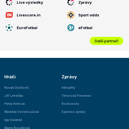
Live výsledky
Zprávy
Livescore.in
Sport odds
EuroFotbal
eFotbal
Další partneři
Hráči
Zprávy
Novak Djokovič
Aktuality
Jiří Lehečka
Tenisová Previews
Petra Kvitová
Rozhovory
Markéta Vondroušová
Express zprávy
Iga Swiatek
Marie Bouzková