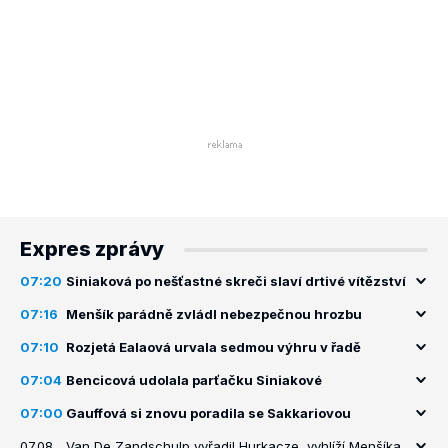
Expres zprávy
07:20
Siniaková po nešťastné skreči slaví drtivé vítězství
07:16
Menšík parádně zvládl nebezpečnou hrozbu
07:10
Rozjetá Ealaová urvala sedmou výhru v řadě
07:04
Bencicová udolala parťačku Siniakové
07:00
Gauffová si znovu poradila se Sakkariovou
07.08.
Van De Zandschulp vyřadil Hurkacze, vyhlíží Menšíka