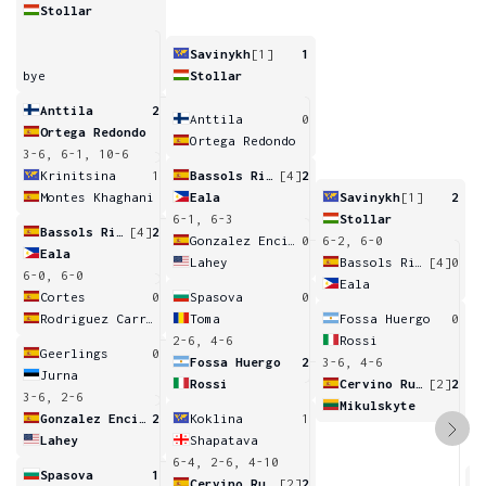
Stollar
Savinykh
[1]
1
bye
Stollar
Anttila
2
Anttila
0
Ortega Redondo
Ortega Redondo
3-6, 6-1, 10-6
Krinitsina
1
Bassols Ribera
[4]
2
Montes Khaghani
Eala
Savinykh
[1]
2
6-1, 6-3
Stollar
Bassols Ribera
[4]
2
Gonzalez Encinas
0
6-2, 6-0
Eala
Lahey
Bassols Ribera
[4]
0
6-0, 6-0
Eala
Cortes
0
Spasova
0
Rodriguez Carretero
Toma
Fossa Huergo
0
2-6, 4-6
Rossi
Geerlings
0
Fossa Huergo
2
3-6, 4-6
Jurna
Rossi
Cervino Ruiz
[2]
2
3-6, 2-6
Mikulskyte
Gonzalez Encinas
2
Koklina
1
Lahey
Shapatava
6-4, 2-6, 4-10
Spasova
1
Cervino Ruiz
[2]
2