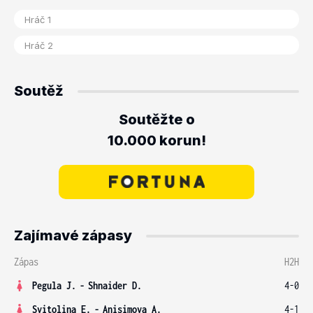
Soutěž
Soutěžte o
10.000 korun!
Zajímavé zápasy
Zápas
H2H
Pegula J.
-
Shnaider D.
4-0
Svitolina E.
-
Anisimova A.
4-1