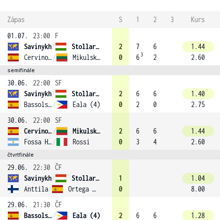
Zápas
S
1
2
3
Kurs
01.07.
23:00
F
Savinykh
/
Stollar (1)
2
7
6
1.44
3
Cervino Ruiz
/
Mikulskyte (2)
0
6
2
2.60
semifinále
30.06.
22:00
SF
Savinykh
/
Stollar (1)
2
6
6
1.40
Bassols Ribera
/
Eala (4)
0
2
0
2.75
30.06.
22:00
SF
Cervino Ruiz
/
Mikulskyte (2)
2
6
6
1.44
Fossa Huergo
/
Rossi
0
3
4
2.60
čtvrtfinále
29.06.
22:30
ČF
Savinykh
/
Stollar (1)
1
1.04
Anttila
/
Ortega Redondo
0
8.00
29.06.
21:30
ČF
Bassols Ribera
/
Eala (4)
2
6
6
1.28