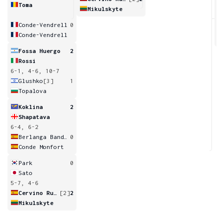
Toma
Mikulskyte
7
Conde-Vendrell
0
Conde-Vendrell
Fossa Huergo
2
Rossi
6-1, 4-6, 10-7
Glushko
[3]
1
Topalova
Koklina
2
Shapatava
6-4, 6-2
Berlanga Bandera
0
Conde Monfort
Park
0
Sato
5-7, 4-6
Cervino Ruiz
[2]
2
Mikulskyte