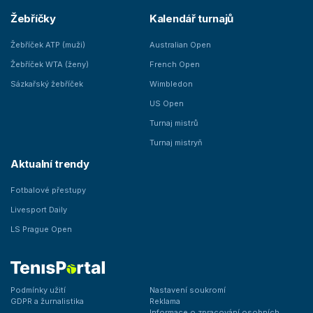
Žebříčky
Kalendář turnajů
Žebříček ATP (muži)
Australian Open
Žebříček WTA (ženy)
French Open
Sázkařský žebříček
Wimbledon
US Open
Turnaj mistrů
Turnaj mistryň
Aktualní trendy
Fotbalové přestupy
Livesport Daily
LS Prague Open
Podmínky užití
Nastavení soukromí
GDPR a žurnalistika
Reklama
Informace o zpracování osobních