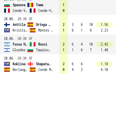
Spasova
/
Toma
1
Conde-Vendrell
/
Conde-Vendrell
0
28.06.
20:30
OF
Anttila
/
Ortega Redondo
2
3
6
10
1.56
Krinitsina
/
Montes Khaghani
1
6
1
6
2.23
28.06.
20:30
OF
Fossa Huergo
/
Rossi
2
6
4
10
2.42
Glushko
/
Topalova (3)
1
1
6
7
1.48
28.06.
20:30
OF
Koklina
/
Shapatava
2
6
6
1.18
Berlanga Bandera
/
Conde Monfort
0
4
2
4.10