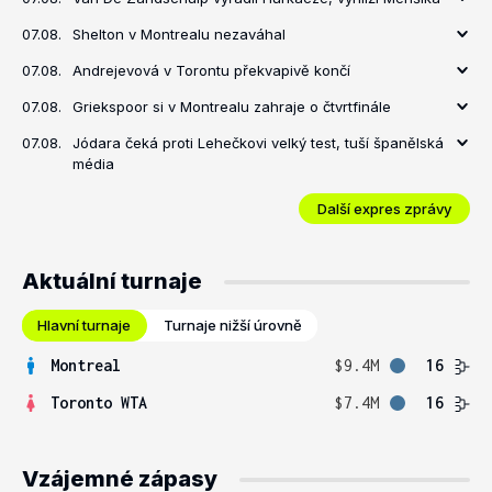
07.08.
Shelton v Montrealu nezaváhal
07.08.
Andrejevová v Torontu překvapivě končí
07.08.
Griekspoor si v Montrealu zahraje o čtvrtfinále
07.08.
Jódara čeká proti Lehečkovi velký test, tuší španělská
média
Další expres zprávy
Aktuální turnaje
Hlavní turnaje
Turnaje nižší úrovně
Montreal
$9.4M
16
Toronto WTA
$7.4M
16
Vzájemné zápasy