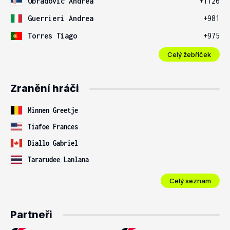
Obradovic Andrea
+1126
Guerrieri Andrea
+981
Torres Tiago
+975
Celý žebříček
Zranění hráči
Minnen Greetje
Tiafoe Frances
Diallo Gabriel
Tararudee Lanlana
Celý seznam
Partneři