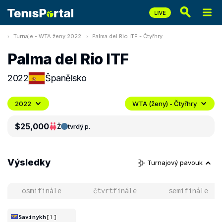
Turnaje - WTA ženy 2022
Palma del Rio ITF - Čtyřhry
Palma del Rio ITF
2022
Španělsko
2022
WTA (ženy) - Čtyřhry
$25,000
Ž
tvrdý p.
Výsledky
Turnajový pavouk
osmifinále
čtvrtfinále
semifinále
Savinykh
[1]