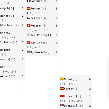
Gasquet
[9]
0
7, 4-6
erdych
[6]
2
Ferrer
[3]
2
4-6, 7-5, 6-3
ederer
[5]
2
Berdych
[6]
1
 6-4
ohlschreiber
0
Federer
[5]
2
6-3, 4-6, 6-3
imitrov
1
Del Potro
[4]
1
 3-6, 4-6
el Potro
[4]
2
Wawrinka
[7]
0
1-6, 4-6
awrinka
[7]
2
Djokovič
[2]
2
 6-2
lmagro
[12]
0
sner
[13]
1
, 1-6, 2-6
jokovič
[2]
2
Nadal
[1]
0
3-6, 5-7
Ferrer
[3]
2
Federer
[5]
1
6-4, 3-6, 2-6
Djokovič
[2]
2