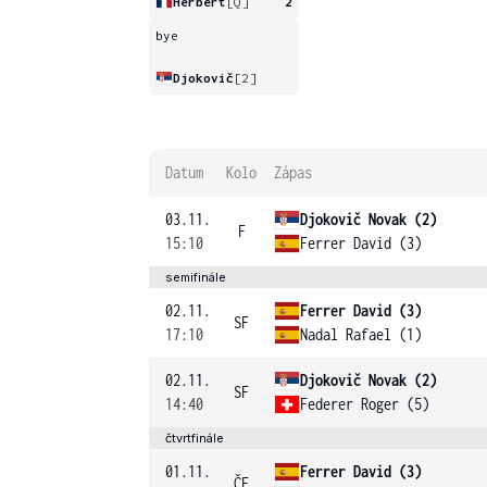
Herbert
[Q]
2
bye
Djokovič
[2]
Datum
Kolo
Zápas
03.11.
Djokovič Novak (2)
F
15:10
Ferrer David (3)
semifinále
02.11.
Ferrer David (3)
SF
17:10
Nadal Rafael (1)
02.11.
Djokovič Novak (2)
SF
14:40
Federer Roger (5)
čtvrtfinále
01.11.
Ferrer David (3)
ČF