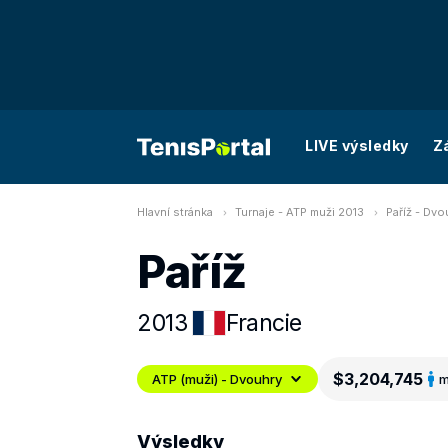
LIVE výsledky
Z
Hlavní stránka
Turnaje - ATP muži 2013
Paříž - Dvo
Paříž
2013
Francie
$3,204,745
ATP (muži) - Dvouhry
m
Výsledky