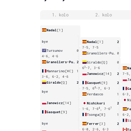
1. kolo
2. kolo
Nadal
[1]
bye
Nadal
[1]
2
7-5, 7-5
Tursunov
0
Granollers-Pujol
0
4-6, 4-6
Granollers-Pujol
2
Giraldo
[Q]
0
3
6
-7, 3-6
N
Mannarino
[WC]
1
Janowicz
[14]
2
7-5,
3-6, 6-2, 4-6
J
Giraldo
[Q]
2
Gasquet
[9]
2
6
7-5, 6
-7, 6-3
G
bye
Verdasco
1
6-3,
N
Janowicz
[14]
Nishikori
2
4
7
1-6, 7-6
, 7-6
F
Gasquet
[9]
Tsonga
[8]
1
6-2,
S
bye
Ferrer
[3]
2
6-0, 2-6, 6-3
R