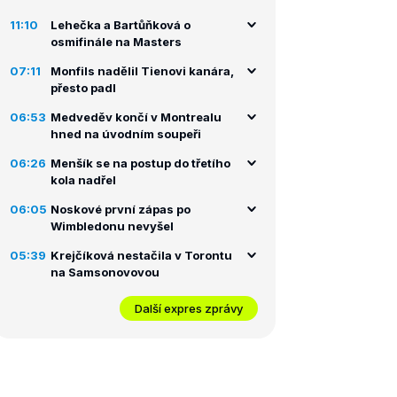
11:10
Lehečka a Bartůňková o
osmifinále na Masters
finále
07:11
Monfils nadělil Tienovi kanára,
přesto padl
06:53
Medveděv končí v Montrealu
hned na úvodním soupeři
06:26
Menšík se na postup do třetího
kola nadřel
06:05
Noskové první zápas po
Wimbledonu nevyšel
05:39
Krejčíková nestačila v Torontu
na Samsonovovou
Další expres zprávy