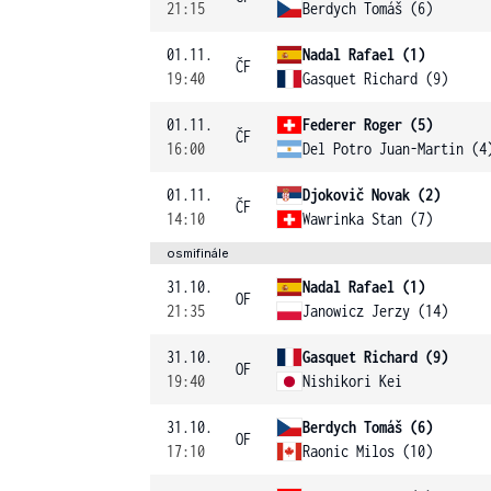
21:15
Berdych Tomáš (6)
01.11.
Nadal Rafael (1)
ČF
19:40
Gasquet Richard (9)
01.11.
Federer Roger (5)
ČF
16:00
Del Potro Juan-Martin (4
01.11.
Djokovič Novak (2)
ČF
14:10
Wawrinka Stan (7)
osmifinále
31.10.
Nadal Rafael (1)
OF
21:35
Janowicz Jerzy (14)
31.10.
Gasquet Richard (9)
OF
19:40
Nishikori Kei
31.10.
Berdych Tomáš (6)
OF
17:10
Raonic Milos (10)