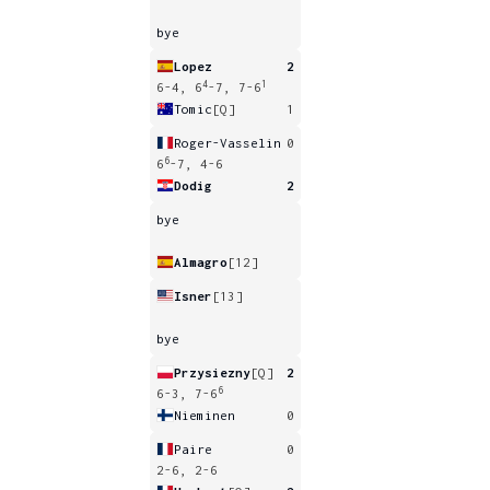
bye
Lopez
2
4
1
6-4, 6
-7, 7-6
Tomic
[Q]
1
Roger-Vasselin
0
6
6
-7, 4-6
Dodig
2
bye
Almagro
[12]
Isner
[13]
bye
Przysiezny
[Q]
2
6
6-3, 7-6
Nieminen
0
Paire
0
2-6, 2-6