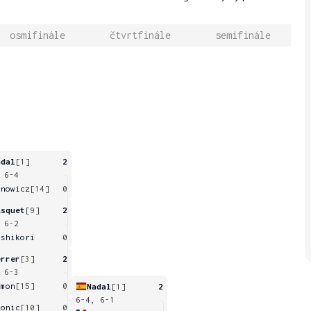
osmifinále
čtvrtfinále
semifinále
adal
[1]
2
 6-4
anowicz
[14]
0
asquet
[9]
2
 6-2
ishikori
0
errer
[3]
2
 6-3
imon
[15]
0
Nadal
[1]
2
6-4, 6-1
aonic
[10]
0