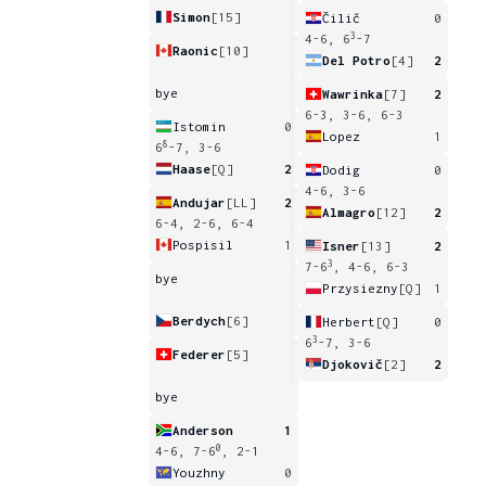
Simon
[15]
Čilič
0
3
4-6, 6
-7
Raonic
[10]
Del Potro
[4]
2
bye
Wawrinka
[7]
2
6-3, 3-6, 6-3
Istomin
0
Lopez
1
8
6
-7, 3-6
Haase
[Q]
2
Dodig
0
4-6, 3-6
Andujar
[LL]
2
Almagro
[12]
2
6-4, 2-6, 6-4
Pospisil
1
Isner
[13]
2
3
7-6
, 4-6, 6-3
bye
Przysiezny
[Q]
1
Berdych
[6]
Herbert
[Q]
0
3
6
-7, 3-6
Federer
[5]
Djokovič
[2]
2
bye
Anderson
1
0
4-6, 7-6
, 2-1
Youzhny
0