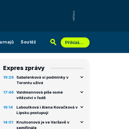
urnajů
Soutěž
Přihlášení
Expres zprávy
19:26
Sabalenková si podmínky v
Torontu užívá
17:46
Valdmannová píše osmé
vítězství v řadě
16:14
Laboutková i Alena Kovačková v
Lipsku postupují
14:01
Knutsonová je ve Varšavě v
semifinále