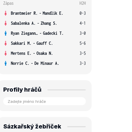
Zápas
H2H
Brantmeier R.
-
Mandlik E.
0-3
Sabalenka A.
-
Zhang S.
4-1
Ryan Ziegann S.
-
Gadecki T.
3-0
Sakkari M.
-
Gauff C.
5-6
Mertens E.
-
Osaka N.
3-5
Norrie C.
-
De Minaur A.
3-3
Profily hráčů
Sázkařský žebříček