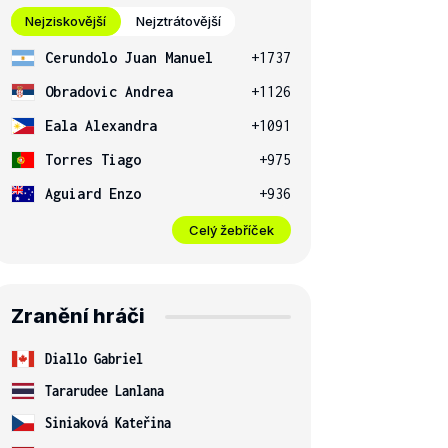
Nejziskovější
Nejztrátovější
Cerundolo Juan Manuel
+1737
Obradovic Andrea
+1126
Eala Alexandra
+1091
Torres Tiago
+975
Aguiard Enzo
+936
Celý žebříček
Zranění hráči
Diallo Gabriel
Tararudee Lanlana
Siniaková Kateřina