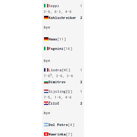
Seppi
1
3-6, 6-3, 4-6
Kohlschreiber
2
bye
Haas
[11]
Fognini
[16]
bye
Llodra
[WC]
1
5
7-6
, 3-6, 3-6
Dimitrov
2
Sijsling
[Q]
1
7-5, 1-6, 4-6
Čilič
2
bye
Del Potro
[4]
Wawrinka
[7]