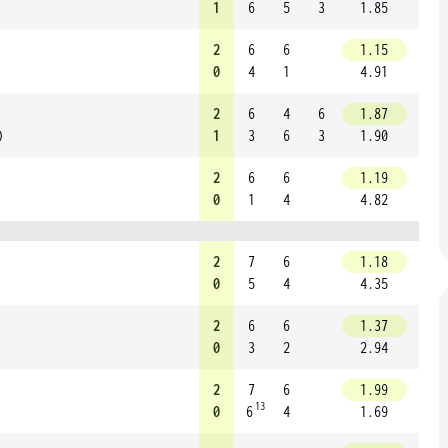
1
6
5
3
1.85
2
6
6
1.15
0
4
1
4.91
2
6
4
6
1.87
)
1
3
6
3
1.90
2
6
6
1.19
0
1
4
4.82
2
7
6
1.18
0
5
4
4.35
2
6
6
1.37
0
3
2
2.94
2
7
6
1.99
13
0
6
4
1.69