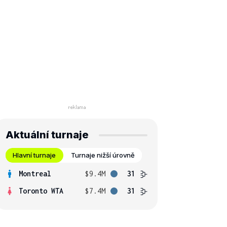
Aktuální turnaje
Hlavní turnaje
Turnaje nižší úrovně
Montreal
$9.4M
31
Toronto WTA
$7.4M
31