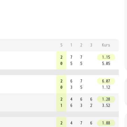
S
1
2
3
Kurs
2
7
7
1.15
0
5
5
5.05
2
6
7
6.07
0
3
5
1.12
2
4
6
6
1.28
1
6
3
2
3.52
2
4
7
6
1.88