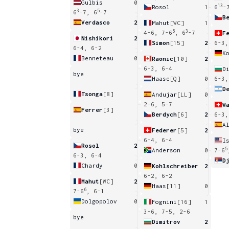
Gulbis
0
13
Rosol
1
6
-
3
5
6
-7, 6
-7
B
Verdasco
2
Mahut
[WC]
1
5
3
4-6, 7-6
, 6
-7
F
Nishikori
2
Simon
[15]
2
6-3,
6-4, 6-2
K
Benneteau
0
Raonic
[10]
2
6-3, 6-4
D
bye
Haase
[Q]
0
6-3,
D
Tsonga
[8]
Andujar
[LL]
0
2-6, 5-7
W
Ferrer
[3]
Berdych
[6]
2
6-3,
A
bye
Federer
[5]
2
6-4, 6-4
I
Rosol
2
5
Anderson
0
7-6
6-3, 6-4
D
Chardy
0
Kohlschreiber
2
6-2, 6-2
Mahut
[WC]
2
Haas
[11]
0
6
7-6
, 6-1
Dolgopolov
0
Fognini
[16]
1
3-6, 7-5, 2-6
bye
Dimitrov
2