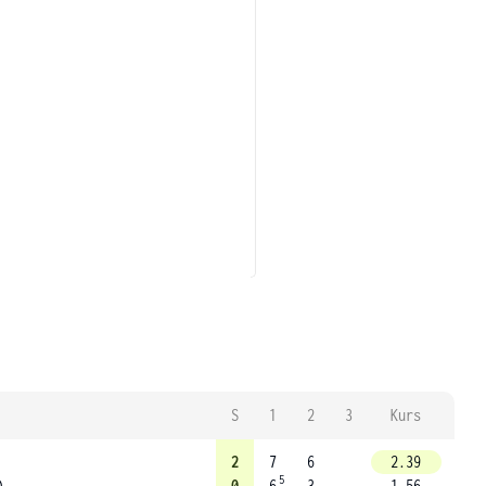
S
1
2
3
Kurs
2
7
6
2.39
5
)
0
6
3
1.56