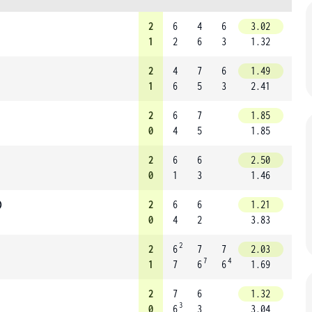
2
6
4
6
3.02
1
2
6
3
1.32
2
4
7
6
1.49
1
6
5
3
2.41
2
6
7
1.85
0
4
5
1.85
2
6
6
2.50
0
1
3
1.46
)
2
6
6
1.21
0
4
2
3.83
2
2
6
7
7
2.03
7
4
1
7
6
6
1.69
2
7
6
1.32
3
0
6
3
3.04