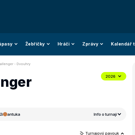
ápasy
Žebříčky
Hráči
Zprávy
Kalendář t
allenger - Dvouhry
enger
2026
ži
antuka
Info o turnaji
Turnajový pavouk