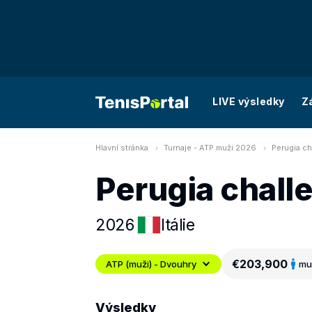
LIVE výsledky
Z
Hlavní stránka
Turnaje - ATP muži 2026
Perugia ch
Perugia chall
2026
Itálie
€203,900
ATP (muži) - Dvouhry
mu
Výsledky