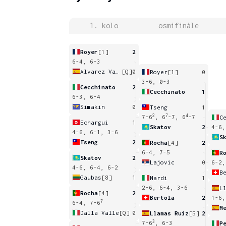
1. kolo
osmifinále
Royer
[1]
2
6-4, 6-3
Alvarez Varona
[Q]
0
Royer
[1]
0
3-6, 0-3
Cecchinato
2
Cecchinato
1
6-3, 6-4
Simakin
0
Tseng
1
2
7
4
7-6
, 6
-7, 6
-7
C
Echargui
1
Skatov
2
4-6,
4-6, 6-1, 3-6
S
Tseng
2
Rocha
[4]
2
6-4, 7-5
R
Skatov
2
Lajovic
0
6-2,
4-6, 6-4, 6-2
B
Gaubas
[8]
1
Nardi
1
2-6, 6-4, 3-6
L
Rocha
[4]
2
Bertola
2
1-6,
7
6-4, 7-6
Dalla Valle
[Q]
0
Llamas Ruiz
[5]
2
3
7-6
, 6-3
P