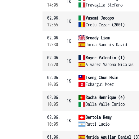
1K
14:05
Travaglia Stefano
02.06.
Vasami Jacopo
1K
12:55
Cretu Cezar (2001)
02.06.
Broady Liam
1K
12:30
Jorda Sanchis David
02.06.
Royer Valentin (1)
1K
12:20
Alvarez Varona Nicolas
02.06.
Tseng Chun Hsin
1K
10:05
Echargui Moez
02.06.
Rocha Henrique (4)
1K
10:05
Dalla Valle Enrico
02.06.
Bertola Remy
1K
10:05
Ratti Lucio
01.06.
Merida Aguilar Daniel (3