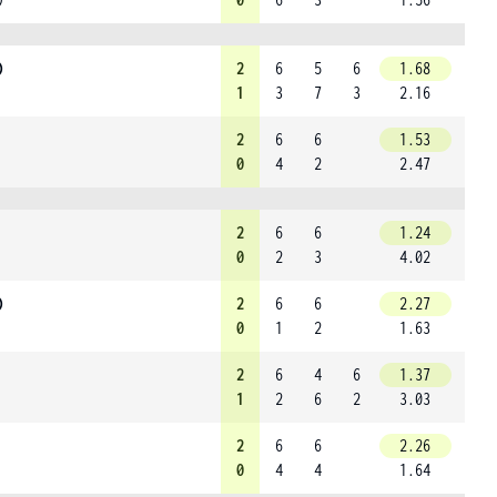
)
2
6
5
6
1.68
1
3
7
3
2.16
2
6
6
1.53
0
4
2
2.47
2
6
6
1.24
0
2
3
4.02
)
2
6
6
2.27
0
1
2
1.63
2
6
4
6
1.37
1
2
6
2
3.03
2
6
6
2.26
0
4
4
1.64