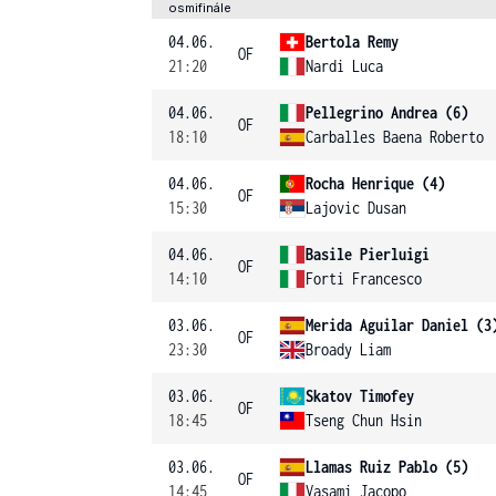
osmifinále
04.06.
Bertola Remy
OF
21:20
Nardi Luca
04.06.
Pellegrino Andrea (6)
OF
18:10
Carballes Baena Roberto
04.06.
Rocha Henrique (4)
OF
15:30
Lajovic Dusan
04.06.
Basile Pierluigi
OF
14:10
Forti Francesco
03.06.
Merida Aguilar Daniel (3
OF
23:30
Broady Liam
03.06.
Skatov Timofey
OF
18:45
Tseng Chun Hsin
03.06.
Llamas Ruiz Pablo (5)
OF
14:45
Vasami Jacopo