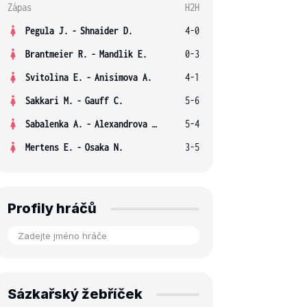
Zápas
H2H
Pegula J.
-
Shnaider D.
4-0
Brantmeier R.
-
Mandlik E.
0-3
Svitolina E.
-
Anisimova A.
4-1
Sakkari M.
-
Gauff C.
5-6
Sabalenka A.
-
Alexandrova E.
5-4
Mertens E.
-
Osaka N.
3-5
Profily hráčů
Sázkařský žebříček