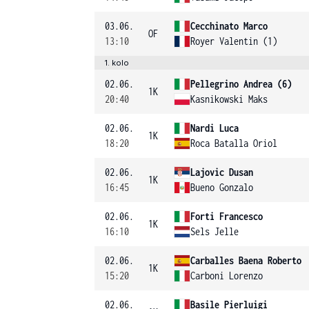
03.06.
Cecchinato Marco
OF
13:10
Royer Valentin (1)
1. kolo
02.06.
Pellegrino Andrea (6)
1K
20:40
Kasnikowski Maks
02.06.
Nardi Luca
1K
18:20
Roca Batalla Oriol
02.06.
Lajovic Dusan
1K
16:45
Bueno Gonzalo
02.06.
Forti Francesco
1K
16:10
Sels Jelle
02.06.
Carballes Baena Roberto
1K
15:20
Carboni Lorenzo
02.06.
Basile Pierluigi