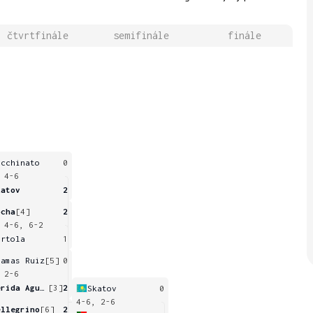
čtvrtfinále
semifinále
finále
ecchinato
0
 4-6
katov
2
ocha
[4]
2
 4-6, 6-2
ertola
1
lamas Ruiz
[5]
0
 2-6
Merida Aguilar
[3]
2
Skatov
0
4-6, 2-6
ellegrino
[6]
2