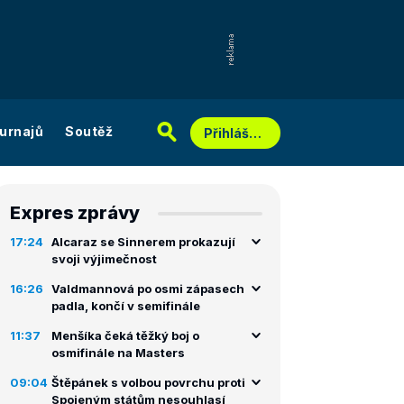
urnajů
Soutěž
Přihlášení
Expres zprávy
17:24
Alcaraz se Sinnerem prokazují
svoji výjimečnost
16:26
Valdmannová po osmi zápasech
padla, končí v semifinále
11:37
Menšíka čeká těžký boj o
osmifinále na Masters
09:04
Štěpánek s volbou povrchu proti
Spojeným státům nesouhlasí