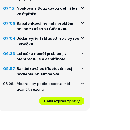
07:15
Nosková s Bouzkovou dohrály i
ve čtyřhře
07:08
Sabalenková neměla problém
ani se zkušenou Číňankou
07:04
Jódar vyřídil i Musettiho a vyzve
Lehečku
06:33
Lehečka neměl problém, v
Montrealu je v osmifinále
05:57
Bartůňková po třísetovém boji
podlehla Anisimovové
06.08.
Alcaraz by podle experta měl
ukončit sezonu
Další expres zprávy