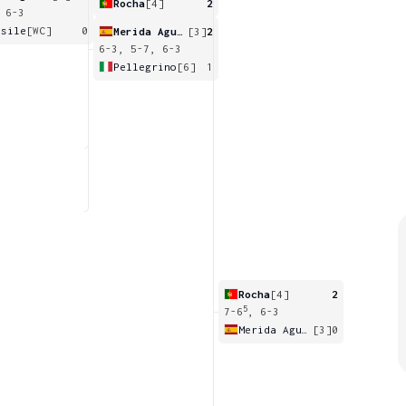
Rocha
[4]
2
 6-3
asile
[WC]
0
Merida Aguilar
[3]
2
6-3, 5-7, 6-3
Pellegrino
[6]
1
Rocha
[4]
2
5
7-6
, 6-3
Merida Aguilar
[3]
0