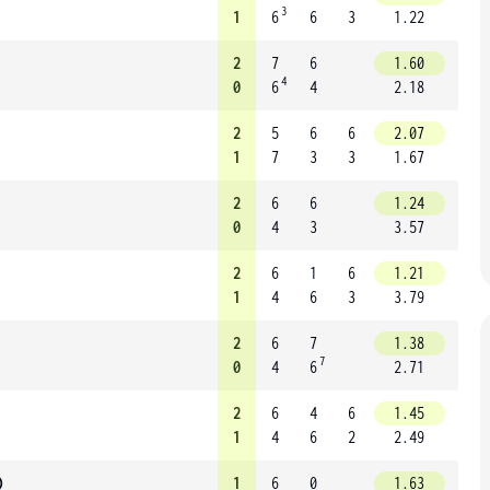
3
1
6
6
3
1.22
2
7
6
1.60
4
0
6
4
2.18
2
5
6
6
2.07
1
7
3
3
1.67
2
6
6
1.24
0
4
3
3.57
2
6
1
6
1.21
1
4
6
3
3.79
2
6
7
1.38
7
0
4
6
2.71
2
6
4
6
1.45
1
4
6
2
2.49
)
1
6
0
1.63