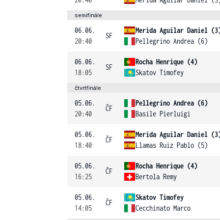
semifinále
06.06.
Merida Aguilar Daniel (3
SF
20:40
Pellegrino Andrea (6)
06.06.
Rocha Henrique (4)
SF
18:05
Skatov Timofey
čtvrtfinále
05.06.
Pellegrino Andrea (6)
ČF
20:40
Basile Pierluigi
05.06.
Merida Aguilar Daniel (3
ČF
18:40
Llamas Ruiz Pablo (5)
05.06.
Rocha Henrique (4)
ČF
16:25
Bertola Remy
05.06.
Skatov Timofey
ČF
14:05
Cecchinato Marco