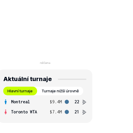
Aktuální turnaje
Hlavní turnaje
Turnaje nižší úrovně
Montreal
$9.4M
22
Toronto WTA
$7.4M
21