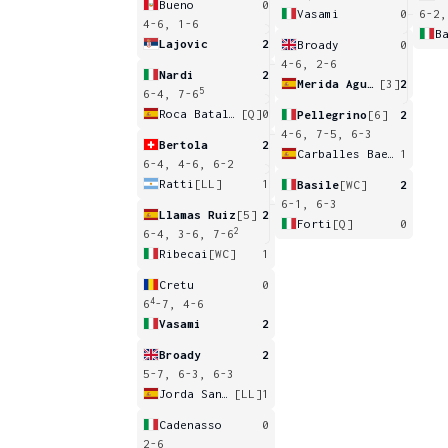
Bueno
0
Vasami
0
6-2,
4-6, 1-6
B
Lajovic
2
Broady
0
4-6, 2-6
Nardi
2
Merida Aguilar
[3]
2
5
6-4, 7-6
Roca Batalla
[Q]
0
Pellegrino
[6]
2
4-6, 7-5, 6-3
Bertola
2
Carballes Baena
1
6-4, 4-6, 6-2
Ratti
[LL]
1
Basile
[WC]
2
6-1, 6-3
Llamas Ruiz
[5]
2
Forti
[Q]
0
2
6-4, 3-6, 7-6
Ribecai
[WC]
1
Cretu
0
4
6
-7, 4-6
Vasami
2
Broady
2
5-7, 6-3, 6-3
Jorda Sanchis
[LL]
1
Cadenasso
0
2-6