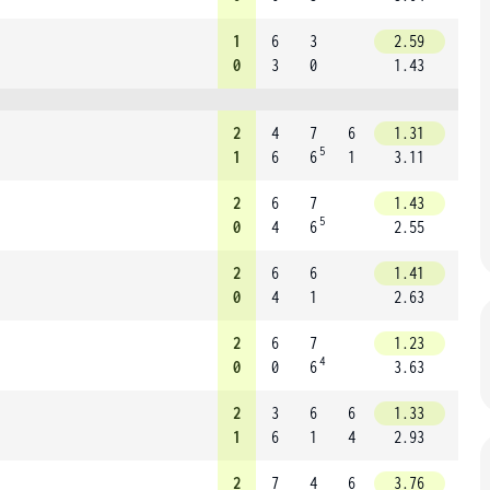
1
6
3
2.59
0
3
0
1.43
2
4
7
6
1.31
5
1
6
6
1
3.11
2
6
7
1.43
5
0
4
6
2.55
2
6
6
1.41
0
4
1
2.63
2
6
7
1.23
4
0
0
6
3.63
2
3
6
6
1.33
1
6
1
4
2.93
2
7
4
6
3.76