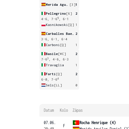
Merida Aguilar
[3]
1
Pellegrino
[6]
2
5
4-6, 7-6
, 6-1
Kasnikowski
[Q]
1
Carballes Baena
2
3-6, 6-1, 6-4
Carboni
[Q]
1
Basile
[WC]
2
3
7-6
, 4-6, 6-3
Travaglia
1
Forti
[Q]
2
4
6-0, 7-6
Sels
[LL]
0
Datum
Kolo
Zápas
07.06.
Rocha Henrique (4)
F
20:40
Merida Aguilar Daniel (3