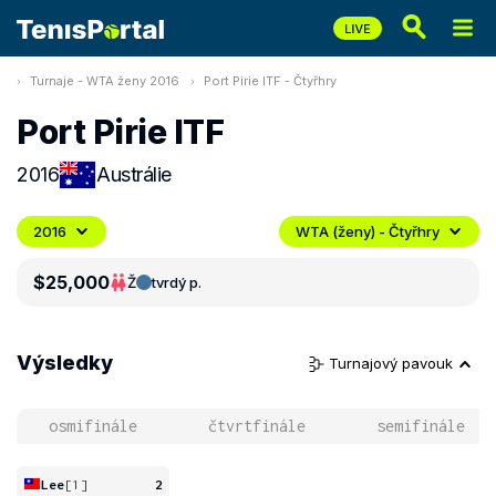
Turnaje - WTA ženy 2016
Port Pirie ITF - Čtyřhry
Port Pirie ITF
2016
Austrálie
2016
WTA (ženy) - Čtyřhry
$25,000
Ž
tvrdý p.
Výsledky
Turnajový pavouk
osmifinále
čtvrtfinále
semifinále
Lee
[1]
2