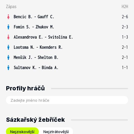
Zápas
H2H
Bencic B.
-
Gauff C.
2-6
Fomin S.
-
Zhukov M.
2-3
Alexandrova E.
-
Svitolina E.
1-3
Lootsma N.
-
Koenders R.
2-1
Menšík J.
-
Shelton B.
2-1
Sultanov K.
-
Binda A.
1-1
Profily hráčů
Sázkařský žebříček
Nejziskovější
Nejztrátovější