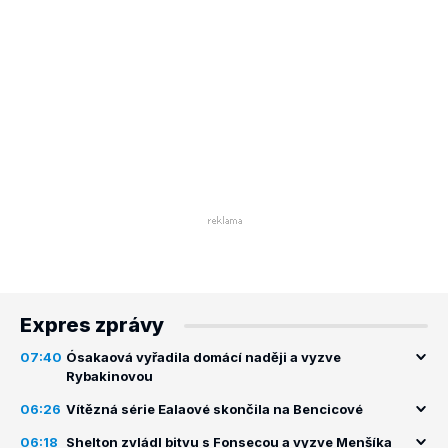
Expres zprávy
07:40
Ósakaová vyřadila domácí naději a vyzve
Rybakinovou
06:26
Vítězná série Ealaové skončila na Bencicové
06:18
Shelton zvládl bitvu s Fonsecou a vyzve Menšíka