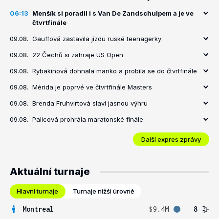
06:13
Menšík si poradil i s Van De Zandschulpem a je ve
čtvrtfinále
09.08.
Gauffová zastavila jízdu ruské teenagerky
09.08.
22 Čechů si zahraje US Open
09.08.
Rybakinová dohnala manko a probila se do čtvrtfinále
09.08.
Mérida je poprvé ve čtvrtfinále Masters
09.08.
Brenda Fruhvirtová slaví jasnou výhru
09.08.
Palicová prohrála maratonské finále
Další expres zprávy
Aktuální turnaje
Hlavní turnaje
Turnaje nižší úrovně
Montreal
$9.4M
8