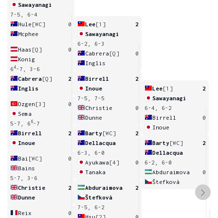
Sawayanagi
7-5, 6-4
Hule
[WC]
0
Lee
[1]
2
Mcphee
Sawayanagi
6-2, 6-3
Haas
[Q]
0
Cabrera
[Q]
0
Konig
Inglis
4
6
-7, 3-6
Cabrera
[Q]
2
Birrell
2
Inglis
Inoue
Lee
[1]
2
7-5, 7-5
Sawayanagi
Ozgen
[3]
0
Christie
0
6-4, 6-2
Sema
Dunne
Birrell
0
6
5-7, 6
-7
Inoue
Birrell
2
Barty
[WC]
2
Inoue
Dellacqua
Barty
[WC]
2
6-3, 6-0
Dellacqua
Bai
[WC]
0
Ayukawa
[4]
0
6-2, 6-0
Bains
Tanaka
Abduraimova
0
5-7, 3-6
Štefková
Christie
2
Abduraimova
2
Dunne
Štefková
7-5, 6-2
Reix
0
Hsu
[2]
0