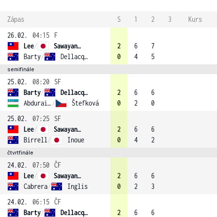
Zápas
S
1
2
3
Kurs
26.02.
04:15
F
Lee
/
Sawayanagi (1)
2
6
7
Barty
/
Dellacqua
0
4
5
semifinále
25.02.
08:20
SF
Barty
/
Dellacqua
2
6
6
Abduraimova
/
Štefková
0
2
0
25.02.
07:25
SF
Lee
/
Sawayanagi (1)
2
6
6
Birrell
/
Inoue
0
4
2
čtvrtfinále
24.02.
07:50
ČF
Lee
/
Sawayanagi (1)
2
6
6
Cabrera
/
Inglis
0
2
3
24.02.
06:15
ČF
Barty
/
Dellacqua
2
6
6