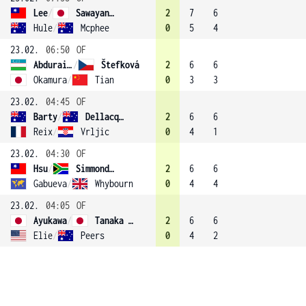
Lee
/
Sawayanagi (1)
2
7
6
Hule
/
Mcphee
0
5
4
23.02.
06:50
OF
Abduraimova
/
Štefková
2
6
6
Okamura
/
Tian
0
3
3
23.02.
04:45
OF
Barty
/
Dellacqua
2
6
6
Reix
/
Vrljic
0
4
1
23.02.
04:30
OF
Hsu
/
Simmonds (2)
2
6
6
Gabueva
/
Whybourn
0
4
4
23.02.
04:05
OF
Ayukawa
/
Tanaka (4)
2
6
6
Elie
/
Peers
0
4
2