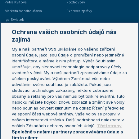
Petra Kvitová
Rozhovory
Markéta Vondroušová
Express zprávy
Iga Swiatek
Marie Bouzková
Ochrana vašich osobních údajů nás
Žebříčky
Kalendář turnajů
zajímá
My a naši partneři
999
ukládáme do vašeho zařízení
Žebříček ATP (muži)
Australian Open
osobní údaje, jako jsou údaje o prohlížení nebo jedinečné
Žebříček WTA (ženy)
French Open
identifikátory, a máme k nim přístup. Výběr Souhlasím
umožňuje, aby sledovací technologie podporovaly účely
Sázkařský žebříček
Wimbledon
uvedené v části My a naši partneři zpracováváme údaje za
US Open
účelem poskytování. Výběrem Zamítnout vše nebo
odvoláním svého souhlasu je zakážete. Pokud jsou
Turnaj mistrů
sledovací technologie zakázány, některé zobrazené
Turnaj mistryň
obsahy a reklamy pro vás nemusí být tolik relevantní. Tuto
Aktualní trendy
nabídku můžete kdykoli znovu zobrazit a změnit své volby
nebo souhlas odvolat kliknutím na odkaz Řízení předvoleb
ve spodní části webové stránky. Vaše volby se projeví v
Fotbalové přestupy
našem Internetová stránka. Další podrobnosti naleznete v
Livesport Daily
našich Zásadách ochrany osobních údajů.
Třetí strany
Společně s našimi partnery zpracováváme údaje s
LS Prague Open
tímto cílem: