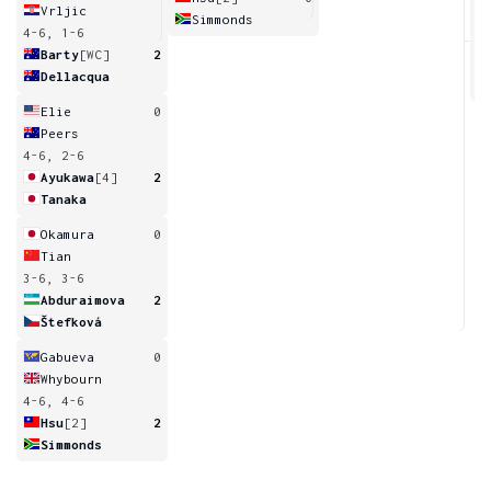
Vrljic
Simmonds
4-6, 1-6
6
Barty
[WC]
2
Dellacqua
Elie
0
Peers
4-6, 2-6
Ayukawa
[4]
2
Tanaka
Okamura
0
Tian
3-6, 3-6
Abduraimova
2
Štefková
Gabueva
0
Whybourn
4-6, 4-6
Hsu
[2]
2
Simmonds