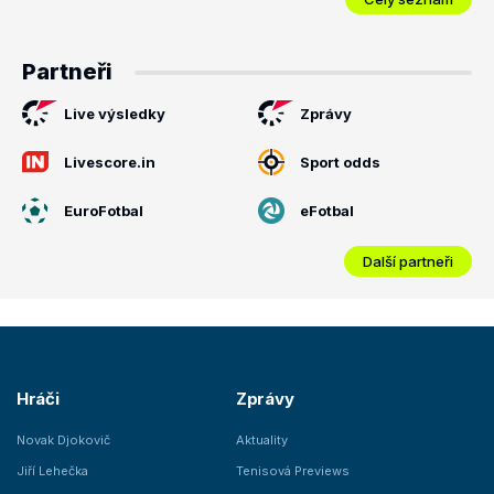
Partneři
Live výsledky
Zprávy
Livescore.in
Sport odds
EuroFotbal
eFotbal
Další partneři
Hráči
Zprávy
Novak Djokovič
Aktuality
Jiří Lehečka
Tenisová Previews