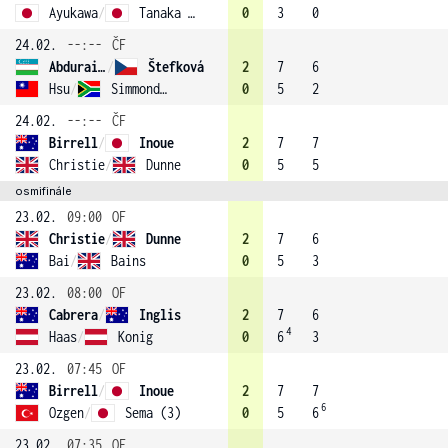
Ayukawa
/
Tanaka (4)
0
3
0
24.02.
--:--
ČF
Abduraimova
/
Štefková
2
7
6
Hsu
/
Simmonds (2)
0
5
2
24.02.
--:--
ČF
Birrell
/
Inoue
2
7
7
Christie
/
Dunne
0
5
5
osmifinále
23.02.
09:00
OF
Christie
/
Dunne
2
7
6
Bai
/
Bains
0
5
3
23.02.
08:00
OF
Cabrera
/
Inglis
2
7
6
4
Haas
/
Konig
0
6
3
23.02.
07:45
OF
Birrell
/
Inoue
2
7
7
6
Ozgen
/
Sema (3)
0
5
6
23.02.
07:35
OF