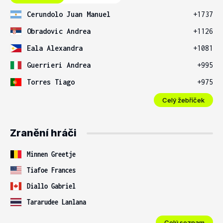
Cerundolo Juan Manuel
+1737
Obradovic Andrea
+1126
Eala Alexandra
+1081
Guerrieri Andrea
+995
Torres Tiago
+975
Celý žebříček
Zranění hráči
Minnen Greetje
Tiafoe Frances
Diallo Gabriel
Tararudee Lanlana
Celý seznam