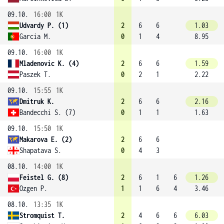
09.10.
16:00
1K
Udvardy P. (1)
2
6
6
1.03
Garcia M.
0
1
4
8.95
09.10.
16:00
1K
Mladenovic K. (4)
2
6
6
1.59
Paszek T.
0
2
1
2.22
09.10.
15:55
1K
Dmitruk K.
2
6
6
2.16
Bandecchi S. (7)
0
1
1
1.63
09.10.
15:50
1K
Makarova E. (2)
2
6
6
Shapatava S.
0
4
3
08.10.
14:00
1K
Feistel G. (8)
2
6
1
6
1.26
Ozgen P.
1
1
6
4
3.46
08.10.
13:35
1K
Stromquist T.
2
4
6
6
6.03