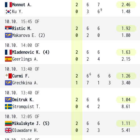
Monnot A.
2
6
7
2.46
9
Ku Y.
0
3
6
1.48
10.10.
15:45
OF
Ristic M.
2
6
6
1.92
Makarova E. (2)
0
2
0
1.80
10.10.
14:00
OF
Mladenovic K. (4)
2
6
6
1.63
Geerlings A.
0
2
4
2.15
10.10.
13:40
OF
6
Curmi F.
2
6
6
6
1.26
Grechkina A.
1
7
1
3
3.40
10.10.
13:40
OF
Dmitruk K.
2
6
6
1.04
Stromquist T.
0
4
2
8.61
10.10.
12:05
OF
Mikulskyte J. (5)
2
6
6
1.11
Oluwadare H.
0
2
3
5.41