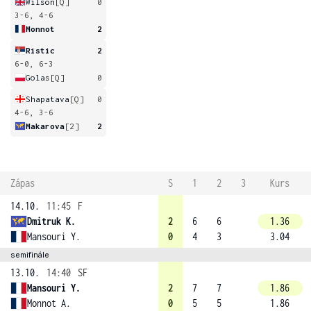
Wilson
[Q]
0
3-6, 4-6
Monnot
2
Ristic
2
6-0, 6-3
Golas
[Q]
0
Shapatava
[Q]
0
4-6, 3-6
Makarova
[2]
2
Zápas
S
1
2
3
Kurs
14.10.
11:45
F
Dmitruk K.
2
6
6
1.36
Mansouri Y.
0
4
3
3.04
semifinále
13.10.
14:40
SF
Mansouri Y.
2
7
7
1.86
Monnot A.
0
5
5
1.86