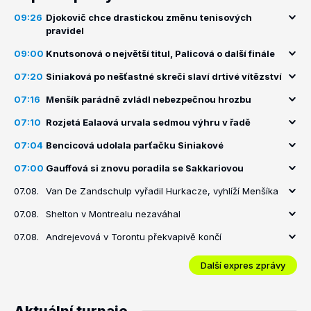
09:26
Djokovič chce drastickou změnu tenisových
pravidel
09:00
Knutsonová o největší titul, Palicová o další finále
07:20
Siniaková po nešťastné skreči slaví drtivé vítězství
07:16
Menšík parádně zvládl nebezpečnou hrozbu
07:10
Rozjetá Ealaová urvala sedmou výhru v řadě
07:04
Bencicová udolala parťačku Siniakové
07:00
Gauffová si znovu poradila se Sakkariovou
07.08.
Van De Zandschulp vyřadil Hurkacze, vyhlíží Menšíka
07.08.
Shelton v Montrealu nezaváhal
07.08.
Andrejevová v Torontu překvapivě končí
Další expres zprávy