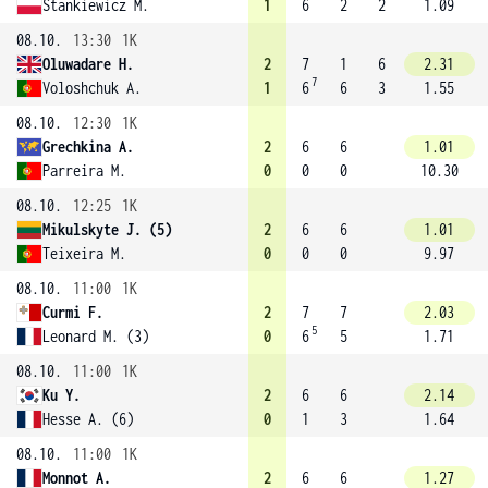
Stankiewicz M.
1
6
2
2
1.09
08.10.
13:30
1K
Oluwadare H.
2
7
1
6
2.31
7
Voloshchuk A.
1
6
6
3
1.55
08.10.
12:30
1K
Grechkina A.
2
6
6
1.01
Parreira M.
0
0
0
10.30
08.10.
12:25
1K
Mikulskyte J. (5)
2
6
6
1.01
Teixeira M.
0
0
0
9.97
08.10.
11:00
1K
Curmi F.
2
7
7
2.03
5
Leonard M. (3)
0
6
5
1.71
08.10.
11:00
1K
Ku Y.
2
6
6
2.14
Hesse A. (6)
0
1
3
1.64
08.10.
11:00
1K
Monnot A.
2
6
6
1.27