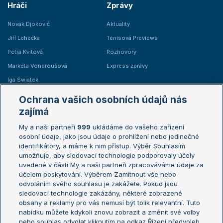
Hráči
Zprávy
Novak Djokovič
Aktuality
Jiří Lehečka
Tenisová Previews
Petra Kvitová
Rozhovory
Markéta Vondroušová
Express zprávy
Iga Swiatek
Marie Bouzková
Ochrana vašich osobních údajů nás
Žebříčky
Kalendář turnajů
zajímá
My a naši partneři
999
ukládáme do vašeho zařízení
Žebříček ATP (muži)
Australian Open
osobní údaje, jako jsou údaje o prohlížení nebo jedinečné
Žebříček WTA (ženy)
French Open
identifikátory, a máme k nim přístup. Výběr Souhlasím
umožňuje, aby sledovací technologie podporovaly účely
Sázkařský žebříček
Wimbledon
uvedené v části My a naši partneři zpracováváme údaje za
US Open
účelem poskytování. Výběrem Zamítnout vše nebo
odvoláním svého souhlasu je zakážete. Pokud jsou
Turnaj mistrů
sledovací technologie zakázány, některé zobrazené
Turnaj mistryň
obsahy a reklamy pro vás nemusí být tolik relevantní. Tuto
Aktualní trendy
nabídku můžete kdykoli znovu zobrazit a změnit své volby
nebo souhlas odvolat kliknutím na odkaz Řízení předvoleb