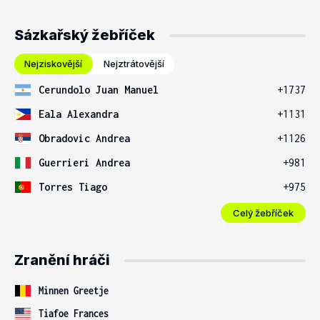
Sázkařský žebříček
Nejziskovější
Nejztrátovější
Cerundolo Juan Manuel
+1737
Eala Alexandra
+1131
Obradovic Andrea
+1126
Guerrieri Andrea
+981
Torres Tiago
+975
Celý žebříček
Zranění hráči
Minnen Greetje
Tiafoe Frances