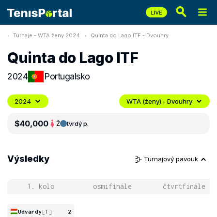
Turnaje - WTA ženy 2024
Quinta do Lago ITF - Dvouhry
Quinta do Lago ITF
2024
Portugalsko
2024
WTA (ženy) - Dvouhry
$40,000
Ž
tvrdý p.
Výsledky
Turnajový pavouk
1. kolo
osmifinále
čtvrtfinále
Udvardy
[1]
2