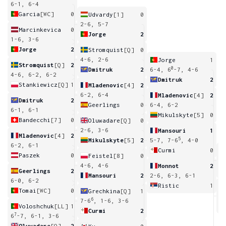
6-1, 6-4
Garcia
[WC]
0
Udvardy
[1]
0
2-6, 5-7
Marcinkevica
0
Jorge
2
1-6, 3-6
Jorge
2
Stromquist
[Q]
0
4-6, 2-6
Jorge
1
Stromquist
[Q]
2
0
Dmitruk
2
6-4, 6
-7, 4-6
4-6, 6-2, 6-2
Dmitruk
2
Stankiewicz
[Q]
1
Mladenovic
[4]
2
6-2, 6-4
Mladenovic
[4]
2
Dmitruk
2
Geerlings
0
6-4, 6-2
6-1, 6-1
Mikulskyte
[5]
0
Bandecchi
[7]
0
Oluwadare
[Q]
0
2-6, 3-6
Mansouri
1
Mladenovic
[4]
2
5
Mikulskyte
[5]
2
5-7, 7-6
, 4-0
6-2, 6-1
Curmi
0
Paszek
0
Feistel
[8]
0
7
4-6, 4-6
Monnot
2
Geerlings
2
Mansouri
2
2-6, 6-3, 6-1
6-0, 6-2
Ristic
1
Tomai
[WC]
0
Grechkina
[Q]
1
7
6
7-6
, 1-6, 3-6
Voloshchuk
[LL]
1
Curmi
2
7
6
-7, 6-1, 3-6
Oluwadare
[Q]
2