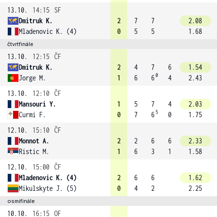
13.10.
14:15
SF
Dmitruk K.
2
7
7
2.08
Mladenovic K. (4)
0
5
5
1.68
čtvrtfinále
13.10.
12:15
ČF
Dmitruk K.
2
4
7
6
1.54
0
Jorge M.
1
6
6
4
2.43
13.10.
12:10
ČF
Mansouri Y.
1
5
7
4
2.03
5
Curmi F.
0
7
6
0
1.75
12.10.
15:10
ČF
Monnot A.
2
2
6
6
2.33
Ristic M.
1
6
3
1
1.58
12.10.
15:00
ČF
Mladenovic K. (4)
2
6
6
1.62
Mikulskyte J. (5)
0
4
2
2.25
osmifinále
10.10.
16:15
OF