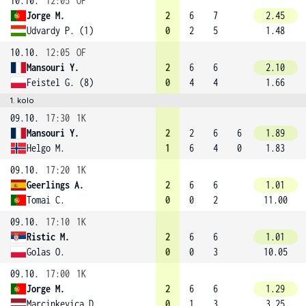
10.10.
12:05
OF
Jorge M.
2
6
7
2.45
Udvardy P. (1)
0
2
5
1.48
10.10.
12:05
OF
Mansouri Y.
2
6
6
2.10
Feistel G. (8)
0
4
4
1.66
1. kolo
09.10.
17:30
1K
Mansouri Y.
2
2
6
6
1.89
Helgo M.
1
6
4
0
1.83
09.10.
17:20
1K
Geerlings A.
2
6
6
1.01
Tomai C.
0
0
2
11.00
09.10.
17:10
1K
Ristic M.
2
6
6
1.01
Golas O.
0
0
3
10.05
09.10.
17:00
1K
Jorge M.
2
6
6
1.29
Marcinkevica D.
0
1
3
3.25