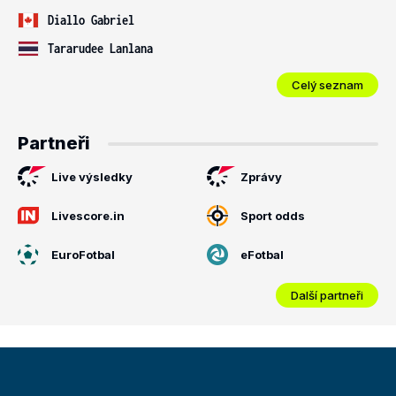
Diallo Gabriel
Tararudee Lanlana
Celý seznam
Partneři
Live výsledky
Zprávy
Livescore.in
Sport odds
EuroFotbal
eFotbal
Další partneři