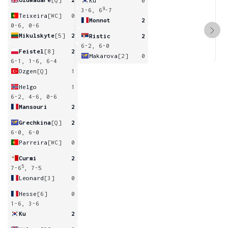
Ku
0
9
3-6, 6
-7
Teixeira
[WC]
0
Monnot
2
0-6, 0-6
Mikulskyte
[5]
2
Ristic
2
6-2, 6-0
Feistel
[8]
2
Makarova
[2]
0
6-1, 1-6, 6-4
Ozgen
[Q]
1
Helgo
1
6-2, 4-6, 0-6
Mansouri
2
Grechkina
[Q]
2
6-0, 6-0
Parreira
[WC]
0
Curmi
2
5
7-6
, 7-5
Leonard
[3]
0
Hesse
[6]
0
1-6, 3-6
Ku
2