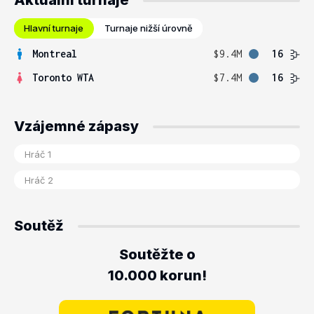
Aktuální turnaje
Hlavní turnaje
Turnaje nižší úrovně
Montreal
$9.4M
16
Toronto WTA
$7.4M
16
Vzájemné zápasy
Soutěž
Soutěžte o
10.000 korun!