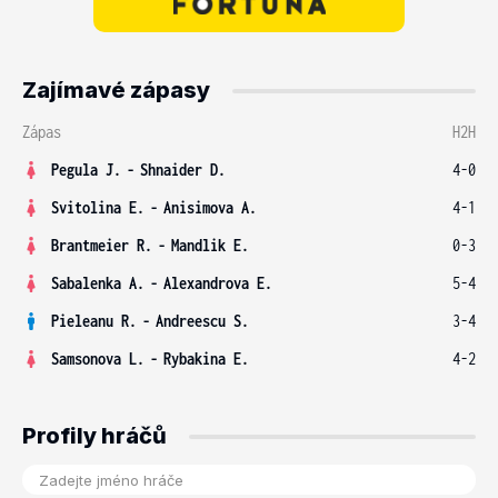
Zajímavé zápasy
Zápas
H2H
Pegula J.
-
Shnaider D.
4-0
Svitolina E.
-
Anisimova A.
4-1
Brantmeier R.
-
Mandlik E.
0-3
Sabalenka A.
-
Alexandrova E.
5-4
Pieleanu R.
-
Andreescu S.
3-4
Samsonova L.
-
Rybakina E.
4-2
Profily hráčů