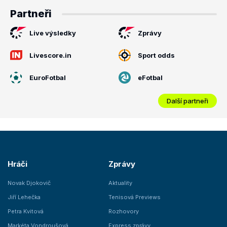
Partneři
Live výsledky
Zprávy
Livescore.in
Sport odds
EuroFotbal
eFotbal
Další partneři
Hráči
Zprávy
Novak Djokovič
Aktuality
Jiří Lehečka
Tenisová Previews
Petra Kvitová
Rozhovory
Markéta Vondroušová
Express zprávy