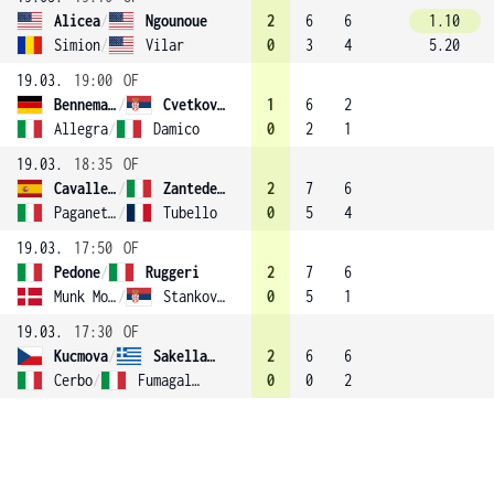
Alicea
/
Ngounoue
2
6
6
1.10
Simion
/
Vilar
0
3
4
5.20
19.03.
19:00
OF
Bennemann
/
Cvetkovic
1
6
2
Allegra
/
Damico
0
2
1
19.03.
18:35
OF
Cavalle-Reimers
/
Zantedeschi (1)
2
7
6
Paganetti
/
Tubello
0
5
4
19.03.
17:50
OF
Pedone
/
Ruggeri
2
7
6
Munk Mortensen
/
Stankovic (3)
0
5
1
19.03.
17:30
OF
Kucmova
/
Sakellaridi (2)
2
6
6
Cerbo
/
Fumagalli
0
0
2