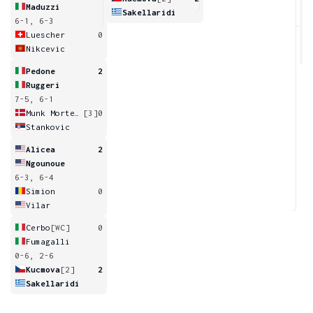
Maduzzi
Sakellaridi
6-1, 6-3
2
Luescher
0
Nikcevic
Pedone
2
Ruggeri
7-5, 6-1
Munk Mortensen
[3]
0
Stankovic
Alicea
2
Ngounoue
6-3, 6-4
Simion
0
Vilar
Cerbo
[WC]
0
Fumagalli
0-6, 2-6
Kucmova
[2]
2
Sakellaridi