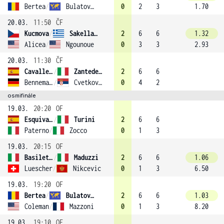
Bertea
/
Bulatova (4)
0
2
3
1.70
20.03.
11:50
ČF
Kucmova
/
Sakellaridi (2)
2
6
6
1.32
Alicea
/
Ngounoue
0
3
3
2.93
20.03.
11:30
ČF
Cavalle-Reimers
/
Zantedeschi (1)
2
6
6
Bennemann
/
Cvetkovic
0
4
2
osmifinále
19.03.
20:20
OF
Esquiva Banuls
/
Turini
2
6
6
Paterno
/
Zocco
0
1
3
19.03.
20:15
OF
Basiletti
/
Maduzzi
2
6
6
1.06
Luescher
/
Nikcevic
0
1
3
6.50
19.03.
19:20
OF
Bertea
/
Bulatova (4)
2
6
6
1.03
Coleman
/
Mazzoni
0
1
3
8.20
19.03.
19:10
OF