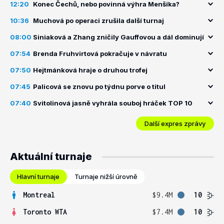
12:20
Konec Čechů, nebo povinná výhra Menšíka?
10:36
Muchová po operaci zrušila další turnaj
08:00
Siniaková a Zhang zničily Gauffovou a dál dominují
07:54
Brenda Fruhvirtová pokračuje v návratu
07:50
Hejtmánková hraje o druhou trofej
07:45
Palicová se znovu po týdnu porve o titul
07:40
Svitolinová jasně vyhrála souboj hráček TOP 10
Další expres zprávy
Aktuální turnaje
Hlavní turnaje
Turnaje nižší úrovně
Montreal
$9.4M
10
Toronto WTA
$7.4M
10