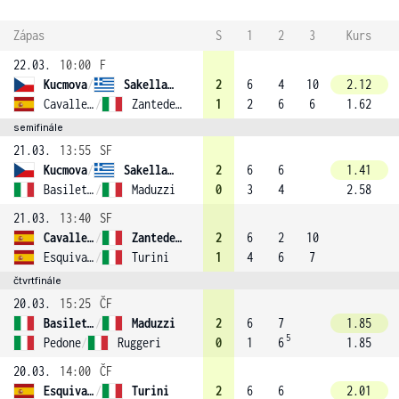
Zápas
S
1
2
3
Kurs
22.03.
10:00
F
Kucmova
/
Sakellaridi (2)
2
6
4
10
2.12
Cavalle-Reimers
/
Zantedeschi (1)
1
2
6
6
1.62
semifinále
21.03.
13:55
SF
Kucmova
/
Sakellaridi (2)
2
6
6
1.41
Basiletti
/
Maduzzi
0
3
4
2.58
21.03.
13:40
SF
Cavalle-Reimers
/
Zantedeschi (1)
2
6
2
10
Esquiva Banuls
/
Turini
1
4
6
7
čtvrtfinále
20.03.
15:25
ČF
Basiletti
/
Maduzzi
2
6
7
1.85
5
Pedone
/
Ruggeri
0
1
6
1.85
20.03.
14:00
ČF
Esquiva Banuls
/
Turini
2
6
6
2.01