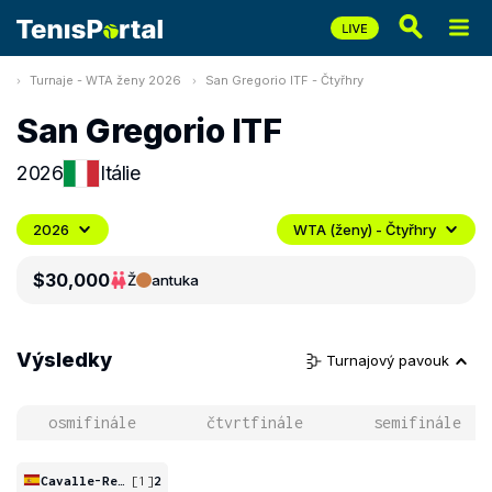
Turnaje - WTA ženy 2026
San Gregorio ITF - Čtyřhry
San Gregorio ITF
2026
Itálie
2026
WTA (ženy) - Čtyřhry
$30,000
Ž
antuka
Výsledky
Turnajový pavouk
osmifinále
čtvrtfinále
semifinále
Cavalle-Reimers
[1]
2