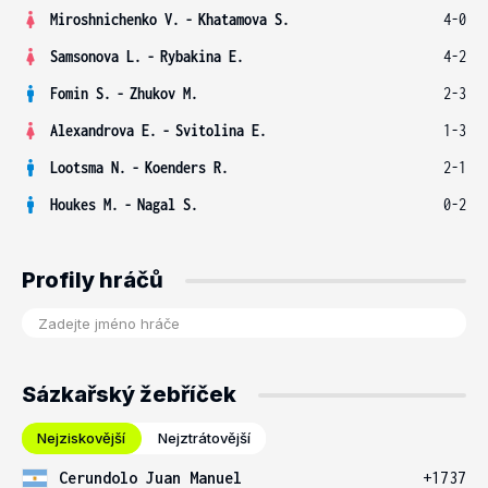
Miroshnichenko V.
-
Khatamova S.
4-0
Samsonova L.
-
Rybakina E.
4-2
Fomin S.
-
Zhukov M.
2-3
Alexandrova E.
-
Svitolina E.
1-3
Lootsma N.
-
Koenders R.
2-1
Houkes M.
-
Nagal S.
0-2
Profily hráčů
Sázkařský žebříček
Nejziskovější
Nejztrátovější
Cerundolo Juan Manuel
+1737