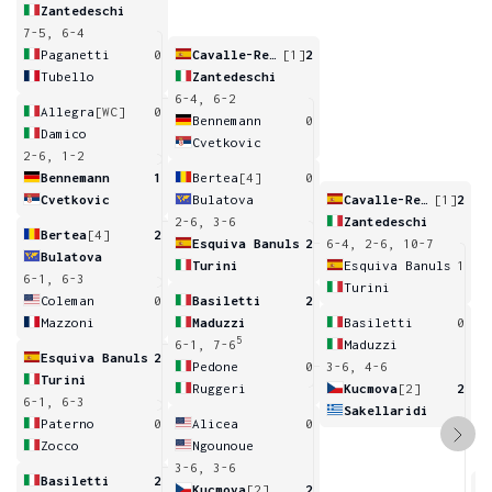
Zantedeschi
7-5, 6-4
Paganetti
0
Cavalle-Reimers
[1]
2
Tubello
Zantedeschi
6-4, 6-2
Allegra
[WC]
0
Bennemann
0
Damico
Cvetkovic
2-6, 1-2
Bennemann
1
Bertea
[4]
0
Cvetkovic
Bulatova
Cavalle-Reimers
[1]
2
2-6, 3-6
Zantedeschi
Bertea
[4]
2
Esquiva Banuls
2
6-4, 2-6, 10-7
Bulatova
Turini
Esquiva Banuls
1
6-1, 6-3
Turini
Coleman
0
Basiletti
2
Mazzoni
Maduzzi
Basiletti
0
5
6-1, 7-6
Maduzzi
Esquiva Banuls
2
Pedone
0
3-6, 4-6
Turini
Ruggeri
Kucmova
[2]
2
6-1, 6-3
Sakellaridi
Paterno
0
Alicea
0
Zocco
Ngounoue
3-6, 3-6
Basiletti
2
Kucmova
[2]
2