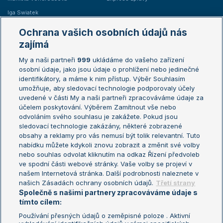
Iga Swiatek
Marie Bouzková
Ochrana vašich osobních údajů nás
Žebříčky
Kalendář turnajů
zajímá
My a naši partneři
999
ukládáme do vašeho zařízení
Žebříček ATP (muži)
Australian Open
osobní údaje, jako jsou údaje o prohlížení nebo jedinečné
Žebříček WTA (ženy)
French Open
identifikátory, a máme k nim přístup. Výběr Souhlasím
umožňuje, aby sledovací technologie podporovaly účely
Sázkařský žebříček
Wimbledon
uvedené v části My a naši partneři zpracováváme údaje za
US Open
účelem poskytování. Výběrem Zamítnout vše nebo
odvoláním svého souhlasu je zakážete. Pokud jsou
Turnaj mistrů
sledovací technologie zakázány, některé zobrazené
Turnaj mistryň
obsahy a reklamy pro vás nemusí být tolik relevantní. Tuto
Aktualní trendy
nabídku můžete kdykoli znovu zobrazit a změnit své volby
nebo souhlas odvolat kliknutím na odkaz Řízení předvoleb
ve spodní části webové stránky. Vaše volby se projeví v
Fotbalové přestupy
našem Internetová stránka. Další podrobnosti naleznete v
Livesport Daily
našich Zásadách ochrany osobních údajů.
Třetí strany
Společně s našimi partnery zpracováváme údaje s
LS Prague Open
tímto cílem:
Používání přesných údajů o zeměpisné poloze . Aktivní