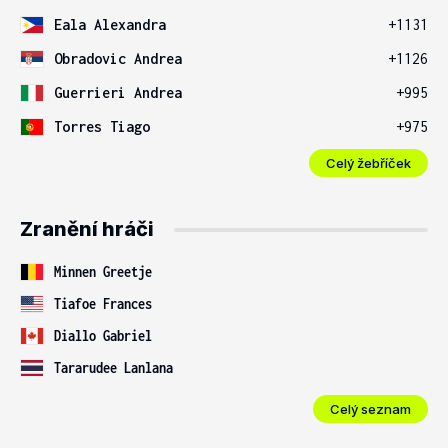
Eala Alexandra
+1131
Obradovic Andrea
+1126
Guerrieri Andrea
+995
Torres Tiago
+975
Celý žebříček
Zranění hráči
Minnen Greetje
Tiafoe Frances
Diallo Gabriel
Tararudee Lanlana
Celý seznam