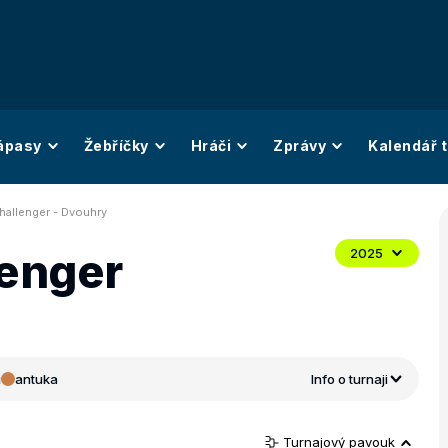
ápasy
Žebříčky
Hráči
Zprávy
Kalendář t
hallenger - Dvouhry
lenger
2025
i
antuka
Info o turnaji
Turnajový pavouk