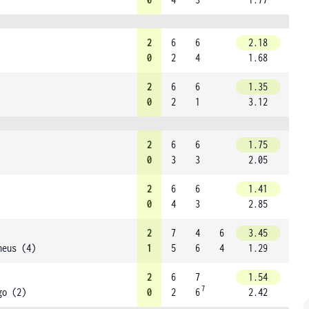
2
6
6
2.18
0
2
4
1.68
2
6
6
1.35
0
2
1
3.12
2
6
6
1.75
0
3
3
2.05
2
6
6
1.41
0
4
3
2.85
2
7
4
6
3.45
heus (4)
1
5
6
4
1.29
2
6
7
1.54
7
go (2)
0
2
6
2.42