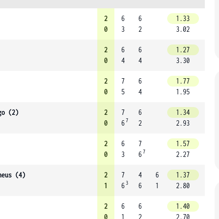
2
6
6
1.33
0
3
2
3.02
2
6
6
1.27
0
4
4
3.30
2
7
6
1.77
0
5
4
1.95
go (2)
2
7
6
1.34
7
0
6
2
2.93
2
6
7
1.57
7
0
3
6
2.27
heus (4)
2
7
4
6
1.37
3
1
6
6
1
2.80
2
6
6
1.40
0
1
2
2.70