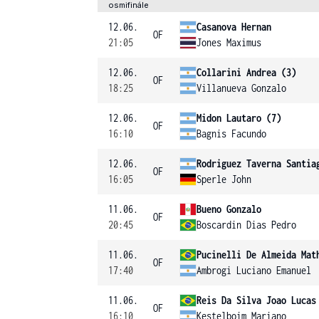
osmifinále
12.06.
Casanova Hernan
OF
21:05
Jones Maximus
12.06.
Collarini Andrea (3)
OF
18:25
Villanueva Gonzalo
12.06.
Midon Lautaro (7)
OF
16:10
Bagnis Facundo
12.06.
Rodriguez Taverna Santia
OF
16:05
Sperle John
11.06.
Bueno Gonzalo
OF
20:45
Boscardin Dias Pedro
11.06.
Pucinelli De Almeida Mat
OF
17:40
Ambrogi Luciano Emanuel
11.06.
Reis Da Silva Joao Lucas
OF
16:10
Kestelboim Mariano