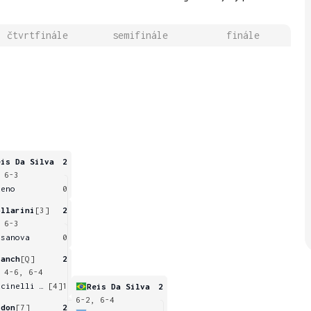
čtvrtfinále
semifinále
finále
eis Da Silva
2
 6-3
ueno
0
ollarini
[3]
2
 6-3
asanova
0
lanch
[Q]
2
 4-6, 6-4
Pucinelli De Almeida
[4]
1
Reis Da Silva
2
6-2, 6-4
idon
[7]
2