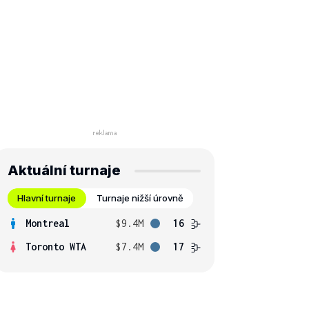
Aktuální turnaje
Hlavní turnaje
Turnaje nižší úrovně
Montreal
$9.4M
16
Toronto WTA
$7.4M
17