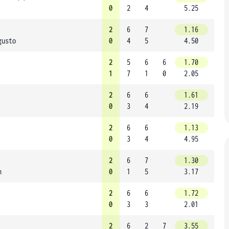
0
2
4
5.25
2
6
7
1.16
gusto
0
4
5
4.50
2
5
6
6
1.70
1
7
1
0
2.05
2
6
6
1.61
0
3
4
2.19
2
6
6
1.13
0
3
4
4.95
2
6
7
1.30
n
0
1
5
3.17
2
6
6
1.72
0
3
3
2.01
2
6
2
7
3.55