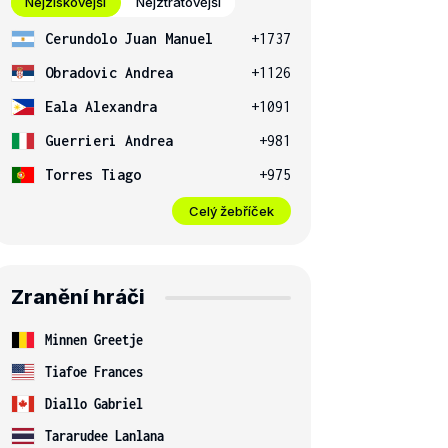
Nejziskovější
Nejztrátovější
Cerundolo Juan Manuel
+1737
Obradovic Andrea
+1126
Eala Alexandra
+1091
Guerrieri Andrea
+981
Torres Tiago
+975
Celý žebříček
Zranění hráči
Minnen Greetje
Tiafoe Frances
Diallo Gabriel
Tararudee Lanlana