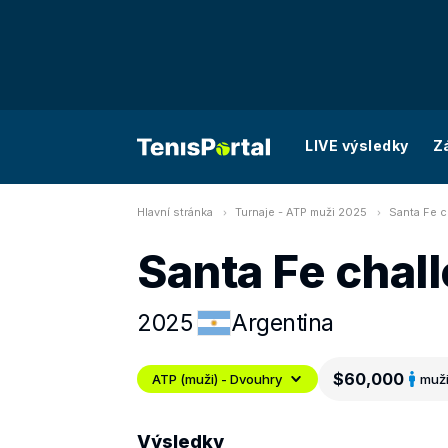
LIVE výsledky
Z
Hlavní stránka
Turnaje - ATP muži 2025
Santa Fe c
Santa Fe chal
2025
Argentina
$60,000
ATP (muži) - Dvouhry
muž
Výsledky