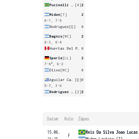
Pucinelli De Almeida
[4]
2
Midon
[7]
2
6-1, 7-5
Rodriguez
[Q]
0
Bagnis
[WC]
2
6-3, 6-4
Huertas Del Pino
0
Sperle
[LL]
2
4
7-6
, 6-2
Olivo
[WC]
0
Aguilar Cardozo
[Q]
0
5-7, 3-6
Rodriguez Taverna
[2]
2
Datum
Kolo
Zápas
15.06.
Reis Da Silva Joao Lucas
F
16:25
Midon Lautaro (7)