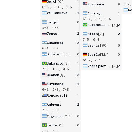
Gerch
[Q]
1
Kuzuhara
0
6-2,
7
3
6
-7, 7-6
, 3-6
Villanueva
2
Ambrogi
1
3
6
-7, 6-4, 1-6
Farjat
0
Pucinelli De Almeida
[4]
2
3-6, 4-6
Jones
2
Midon
[7]
2
7-5, 6-4
Casanova
2
Bagnis
[WC]
0
6-3, 6-3
Olivieri
[6]
0
Sperle
[LL]
0
7
6
-7, 2-6
Sakamoto
[8]
1
Rodriguez Taverna
[2]
2
7-5, 1-6, 0-6
Blanch
[Q]
2
Kuzuhara
2
6-0, 2-6, 7-5
Roncadelli
1
Ambrogi
2
7-5, 6-0
Cigarran
[WC]
0
Leite
[Q]
0
2-6, 4-6