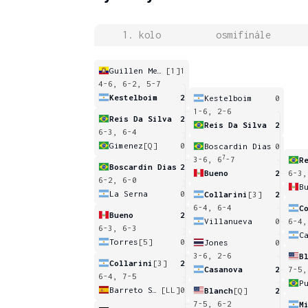
1. kolo
osmifinále
Guillen Meza
[1]
1
4-6, 6-2, 5-7
Kestelboim
2
Kestelboim
0
1-6, 2-6
Reis Da Silva
2
Reis Da Silva
2
6-3, 6-4
Gimenez
[Q]
0
Boscardin Dias
0
7
3-6, 6
-7
R
Boscardin Dias
2
Bueno
2
6-3,
6-2, 6-0
B
La Serna
0
Collarini
[3]
2
6-4, 6-4
C
Bueno
2
Villanueva
0
6-4,
6-3, 6-3
C
Torres
[5]
0
Jones
0
3-6, 2-6
B
Collarini
[3]
2
Casanova
2
7-5,
6-4, 7-5
Barreto Sanchez
[LL]
0
Blanch
[Q]
2
7-5, 6-2
M