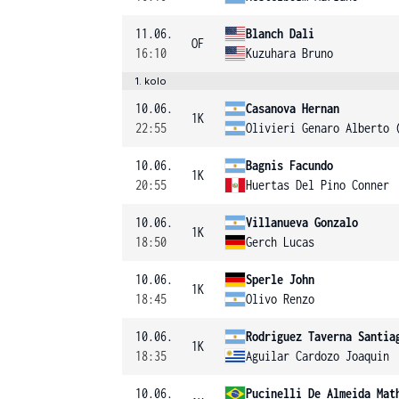
11.06.
Blanch Dali
OF
16:10
Kuzuhara Bruno
1. kolo
10.06.
Casanova Hernan
1K
22:55
Olivieri Genaro Alberto 
10.06.
Bagnis Facundo
1K
20:55
Huertas Del Pino Conner
10.06.
Villanueva Gonzalo
1K
18:50
Gerch Lucas
10.06.
Sperle John
1K
18:45
Olivo Renzo
10.06.
Rodriguez Taverna Santia
1K
18:35
Aguilar Cardozo Joaquin
10.06.
Pucinelli De Almeida Mat