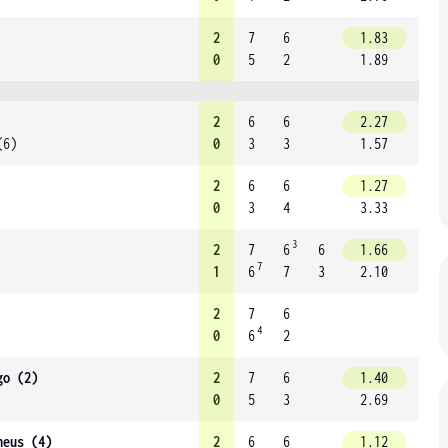
2
7
6
1.83
0
5
2
1.89
2
6
6
2.27
(6)
0
3
3
1.57
2
6
6
1.27
0
3
4
3.33
3
2
7
6
6
1.66
7
1
6
7
3
2.10
2
7
6
4
0
6
2
go (2)
2
7
6
1.40
0
5
3
2.69
heus (4)
2
6
6
1.12