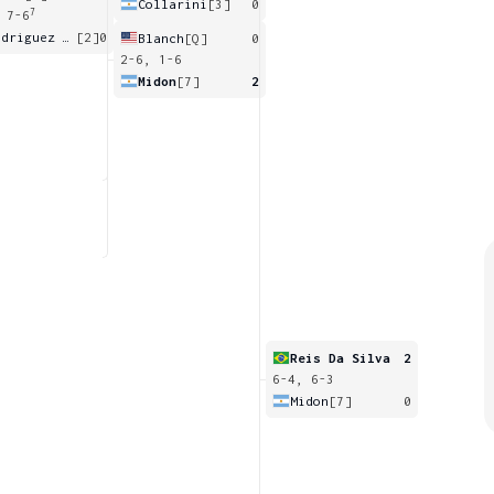
Collarini
[3]
0
7
 7-6
Rodriguez Taverna
[2]
0
Blanch
[Q]
0
2-6, 1-6
Midon
[7]
2
Reis Da Silva
2
6-4, 6-3
Midon
[7]
0