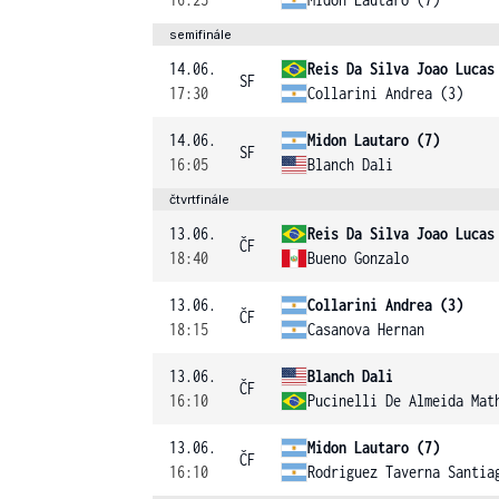
semifinále
14.06.
Reis Da Silva Joao Lucas
SF
17:30
Collarini Andrea (3)
14.06.
Midon Lautaro (7)
SF
16:05
Blanch Dali
čtvrtfinále
13.06.
Reis Da Silva Joao Lucas
ČF
18:40
Bueno Gonzalo
13.06.
Collarini Andrea (3)
ČF
18:15
Casanova Hernan
13.06.
Blanch Dali
ČF
16:10
Pucinelli De Almeida Mat
13.06.
Midon Lautaro (7)
ČF
16:10
Rodriguez Taverna Santia