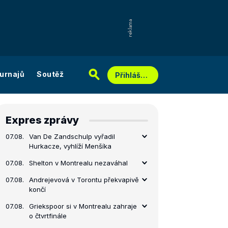
urnajů
Soutěž
Přihlášení
Expres zprávy
07.08.
Van De Zandschulp vyřadil
Hurkacze, vyhlíží Menšíka
07.08.
Shelton v Montrealu nezaváhal
07.08.
Andrejevová v Torontu překvapivě
končí
07.08.
Griekspoor si v Montrealu zahraje
o čtvrtfinále