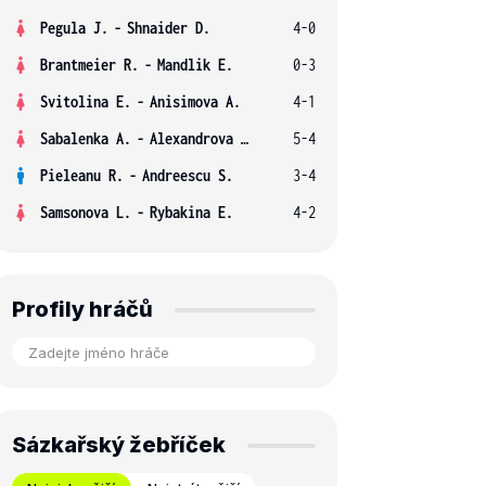
Pegula J.
-
Shnaider D.
4-0
Brantmeier R.
-
Mandlik E.
0-3
Svitolina E.
-
Anisimova A.
4-1
Sabalenka A.
-
Alexandrova E.
5-4
Pieleanu R.
-
Andreescu S.
3-4
Samsonova L.
-
Rybakina E.
4-2
Profily hráčů
Sázkařský žebříček