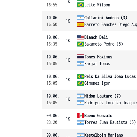
1K
16:55
Leite Wilson
10.06.
Collarini Andrea (3)
1K
16:50
Barreto Sanchez Diego Au
10.06.
Blanch Dali
1K
16:35
Sakamoto Pedro (8)
10.06.
Jones Maximus
1K
15:05
Farjat Tomas
10.06.
Reis Da Silva Joao Lucas
1K
15:05
Gimenez Igor
10.06.
Midon Lautaro (7)
1K
15:05
Rodriguez Lorenzo Joaqui
09.06.
Bueno Gonzalo
1K
23:20
Torres Juan Bautista (5)
09.06.
Kestelboim Mariano