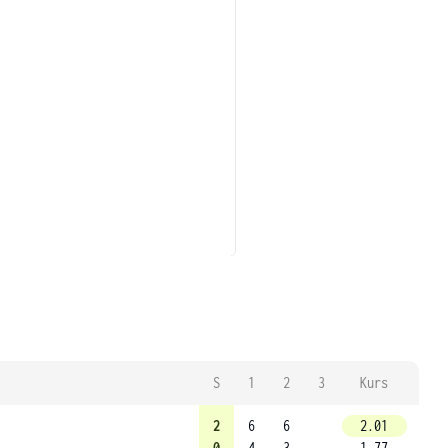
S
1
2
3
Kurs
2
6
6
2.01
0
4
3
1.77