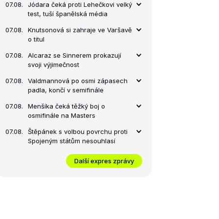
07.08.
Jódara čeká proti Lehečkovi velký
test, tuší španělská média
07.08.
Knutsonová si zahraje ve Varšavě
o titul
07.08.
Alcaraz se Sinnerem prokazují
svoji výjimečnost
07.08.
Valdmannová po osmi zápasech
padla, končí v semifinále
07.08.
Menšíka čeká těžký boj o
osmifinále na Masters
07.08.
Štěpánek s volbou povrchu proti
Spojeným státům nesouhlasí
Další expres zprávy