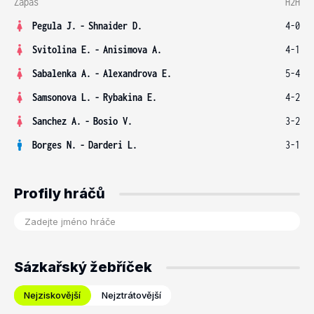
Zápas
H2H
Pegula J.
-
Shnaider D.
4-0
Svitolina E.
-
Anisimova A.
4-1
Sabalenka A.
-
Alexandrova E.
5-4
Samsonova L.
-
Rybakina E.
4-2
Sanchez A.
-
Bosio V.
3-2
Borges N.
-
Darderi L.
3-1
Profily hráčů
Sázkařský žebříček
Nejziskovější
Nejztrátovější