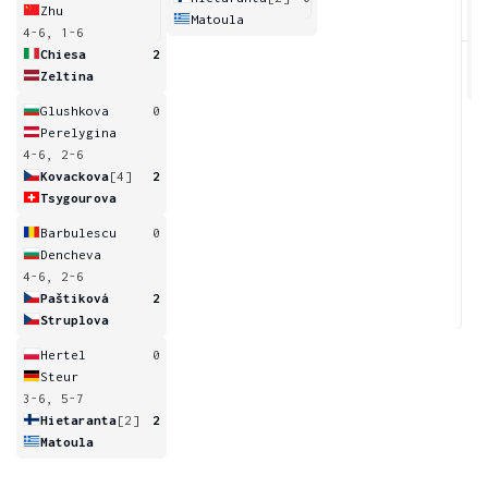
Zhu
Matoula
4-6, 1-6
4
Chiesa
2
Zeltina
Glushkova
0
Perelygina
4-6, 2-6
Kovackova
[4]
2
Tsygourova
Barbulescu
0
Dencheva
4-6, 2-6
Paštiková
2
Struplova
Hertel
0
Steur
3-6, 5-7
Hietaranta
[2]
2
Matoula