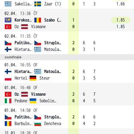
Sakellaridi
/
Zaar (1)
0
1
3
1.66
02.04.
13:30
ČF
Korokozidi
/
Szabo (3)
1
1.85
Oz
/
Vismane
0
1.85
02.04.
11:35
ČF
Paštiková
/
Struplova
2
6
6
Hietaranta
/
Matoula (2)
0
3
1
osmifinále
01.04.
16:55
OF
Hietaranta
/
Matoula (2)
2
6
7
Hertel
/
Steur
0
3
5
01.04.
16:40
OF
Oz
/
Vismane
2
6
7
Pedone
/
Sobolieva
0
4
5
01.04.
14:50
OF
Paštiková
/
Struplova
2
6
6
Barbulescu
/
Dencheva
0
4
2
31.03.
18:20
OF