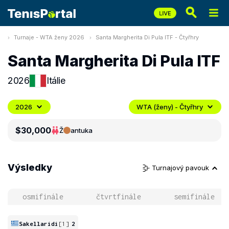
Turnaje - WTA ženy 2026
Santa Margherita Di Pula ITF - Čtyřhry
Santa Margherita Di Pula ITF
2026
Itálie
2026
WTA (ženy) - Čtyřhry
$30,000
Ž
antuka
Výsledky
Turnajový pavouk
osmifinále
čtvrtfinále
semifinále
Sakellaridi
[1]
2