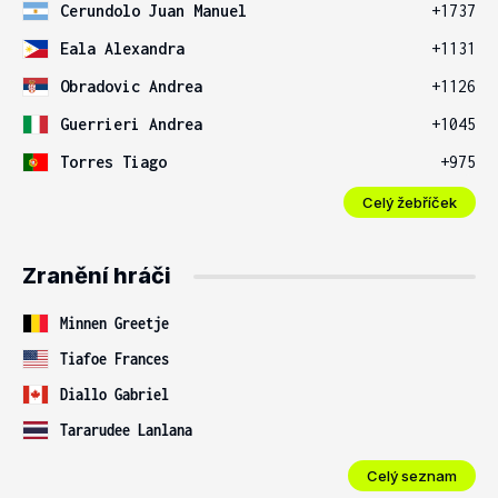
Cerundolo Juan Manuel
+1737
Eala Alexandra
+1131
Obradovic Andrea
+1126
Guerrieri Andrea
+1045
Torres Tiago
+975
Celý žebříček
Zranění hráči
Minnen Greetje
Tiafoe Frances
Diallo Gabriel
Tararudee Lanlana
Celý seznam