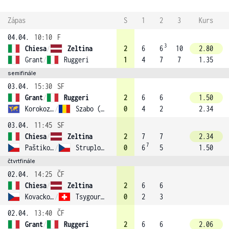
Zápas
S
1
2
3
Kurs
04.04.
10:10
F
3
Chiesa
/
Zeltina
2
6
6
10
2.80
Grant
/
Ruggeri
1
4
7
7
1.35
semifinále
03.04.
15:30
SF
Grant
/
Ruggeri
2
6
6
1.50
Korokozidi
/
Szabo (3)
0
4
2
2.34
03.04.
11:45
SF
Chiesa
/
Zeltina
2
7
7
2.34
7
Paštiková
/
Struplova
0
6
5
1.50
čtvrtfinále
02.04.
14:25
ČF
Chiesa
/
Zeltina
2
6
6
Kovackova
/
Tsygourova (4)
0
2
3
02.04.
13:40
ČF
Grant
/
Ruggeri
2
6
6
2.06