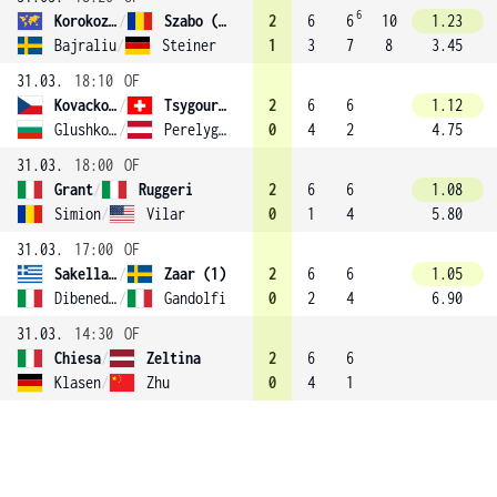
6
Korokozidi
/
Szabo (3)
2
6
6
10
1.23
Bajraliu
/
Steiner
1
3
7
8
3.45
31.03.
18:10
OF
Kovackova
/
Tsygourova (4)
2
6
6
1.12
Glushkova
/
Perelygina
0
4
2
4.75
31.03.
18:00
OF
Grant
/
Ruggeri
2
6
6
1.08
Simion
/
Vilar
0
1
4
5.80
31.03.
17:00
OF
Sakellaridi
/
Zaar (1)
2
6
6
1.05
Dibenedetto
/
Gandolfi
0
2
4
6.90
31.03.
14:30
OF
Chiesa
/
Zeltina
2
6
6
Klasen
/
Zhu
0
4
1