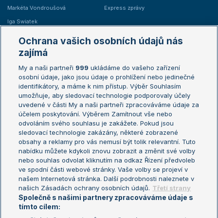
Markéta Vondroušová
Express zprávy
Iga Swiatek
Marie Bouzková
Ochrana vašich osobních údajů nás
Žebříčky
Kalendář turnajů
zajímá
My a naši partneři
999
ukládáme do vašeho zařízení
Žebříček ATP (muži)
Australian Open
osobní údaje, jako jsou údaje o prohlížení nebo jedinečné
Žebříček WTA (ženy)
French Open
identifikátory, a máme k nim přístup. Výběr Souhlasím
umožňuje, aby sledovací technologie podporovaly účely
Sázkařský žebříček
Wimbledon
uvedené v části My a naši partneři zpracováváme údaje za
US Open
účelem poskytování. Výběrem Zamítnout vše nebo
odvoláním svého souhlasu je zakážete. Pokud jsou
Turnaj mistrů
sledovací technologie zakázány, některé zobrazené
Turnaj mistryň
obsahy a reklamy pro vás nemusí být tolik relevantní. Tuto
Aktualní trendy
nabídku můžete kdykoli znovu zobrazit a změnit své volby
nebo souhlas odvolat kliknutím na odkaz Řízení předvoleb
ve spodní části webové stránky. Vaše volby se projeví v
Fotbalové přestupy
našem Internetová stránka. Další podrobnosti naleznete v
Livesport Daily
našich Zásadách ochrany osobních údajů.
Třetí strany
Společně s našimi partnery zpracováváme údaje s
LS Prague Open
tímto cílem: