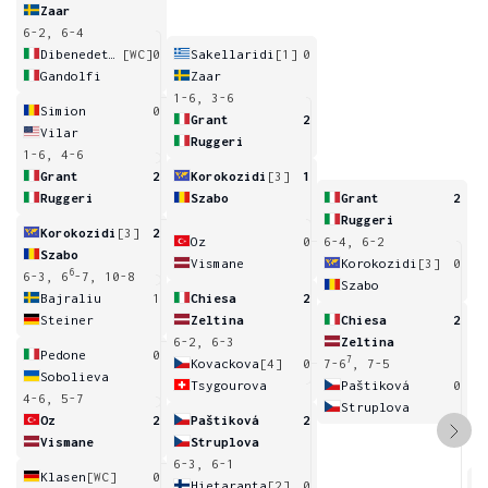
Zaar
6-2, 6-4
Dibenedetto
[WC]
0
Sakellaridi
[1]
0
Gandolfi
Zaar
1-6, 3-6
Simion
0
Grant
2
Vilar
Ruggeri
1-6, 4-6
Grant
2
Korokozidi
[3]
1
Ruggeri
Szabo
Grant
2
Ruggeri
Korokozidi
[3]
2
Oz
0
6-4, 6-2
Szabo
Vismane
Korokozidi
[3]
0
6
6-3, 6
-7, 10-8
Szabo
Bajraliu
1
Chiesa
2
Steiner
Zeltina
Chiesa
2
6-2, 6-3
Zeltina
Pedone
0
7
Kovackova
[4]
0
7-6
, 7-5
Sobolieva
Tsygourova
Paštiková
0
4-6, 5-7
Struplova
Oz
2
Paštiková
2
Vismane
Struplova
6-3, 6-1
Klasen
[WC]
0
Hietaranta
[2]
0