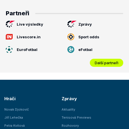
Partneři
Live výsledky
Zprávy
Livescore.in
Sport odds
EuroFotbal
eFotbal
Další partneři
Hráči
Zprávy
Novak Djokovič
Aktuality
Jiří Lehečka
Tenisová Previews
Petra Kvitová
Rozhovory