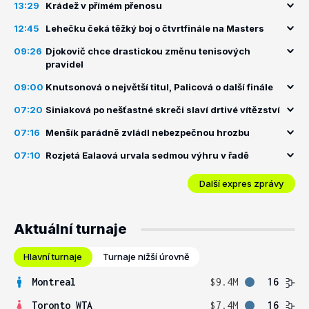
13:29
Krádež v přímém přenosu
12:45
Lehečku čeká těžký boj o čtvrtfinále na Masters
09:26
Djokovič chce drastickou změnu tenisových
pravidel
09:00
Knutsonová o největší titul, Palicová o další finále
07:20
Siniaková po nešťastné skreči slaví drtivé vítězství
07:16
Menšík parádně zvládl nebezpečnou hrozbu
07:10
Rozjetá Ealaová urvala sedmou výhru v řadě
Další expres zprávy
Aktuální turnaje
Hlavní turnaje
Turnaje nižší úrovně
Montreal
$9.4M
16
Toronto WTA
$7.4M
16