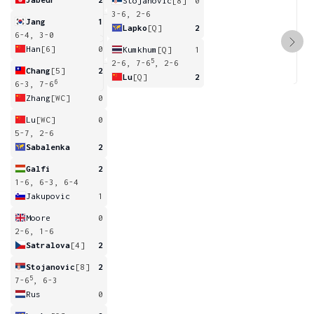
Stojanovic
[8]
0
3-6, 2-6
Jang
1
Lapko
[Q]
2
6-4, 3-0
Han
[6]
0
Kumkhum
[Q]
1
5
2-6, 7-6
, 2-6
Chang
[5]
2
Lu
[Q]
2
6
6-3, 7-6
Zhang
[WC]
0
Lu
[WC]
0
5-7, 2-6
Sabalenka
2
Galfi
2
1-6, 6-3, 6-4
Jakupovic
1
Moore
0
2-6, 1-6
Satralova
[4]
2
Stojanovic
[8]
2
5
7-6
, 6-3
Rus
0