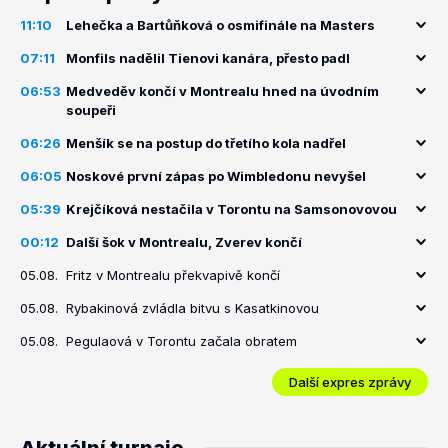
11:10
Lehečka a Bartůňková o osmifinále na Masters
07:11
Monfils nadělil Tienovi kanára, přesto padl
06:53
Medveděv končí v Montrealu hned na úvodním
soupeři
06:26
Menšík se na postup do třetího kola nadřel
06:05
Noskové první zápas po Wimbledonu nevyšel
05:39
Krejčíková nestačila v Torontu na Samsonovovou
00:12
Další šok v Montrealu, Zverev končí
05.08.
Fritz v Montrealu překvapivě končí
05.08.
Rybakinová zvládla bitvu s Kasatkinovou
05.08.
Pegulaová v Torontu začala obratem
Další expres zprávy