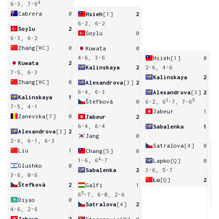
4
6-3, 7-6
Cabrera
0
Hsieh
[1]
2
6-2, 6-2
Soylu
2
Soylu
0
6-3, 6-2
Zhang
[WC]
0
Kuwata
0
4-6, 3-6
Hsieh
[1]
0
Kuwata
2
Kalinskaya
2
2-6, 4-6
7-5, 6-3
Kalinskaya
2
Zhang
[WC]
0
Alexandrova
[3]
2
6-4, 6-3
Alexandrova
[3]
2
Kalinskaya
1
3
5
Štefková
0
6-2, 6
-7, 7-6
7-5, 4-1
Jabeur
1
Zanevska
[7]
0
Jabeur
2
6-4, 6-4
Sabalenka
1
Alexandrova
[3]
2
Jang
0
2-6, 6-1, 6-3
Satralova
[4]
0
Liu
1
Chang
[5]
0
5
4
1-6, 6
-7
Lapko
[Q]
0
Glushko
0
Sabalenka
2
3-6, 5-7
3-6, 0-6
Lu
[Q]
2
Štefková
2
Galfi
1
6
5
6
-7, 6-0, 2-6
Diyas
0
Satralova
[4]
2
4-6, 2-6
Jabeur
2