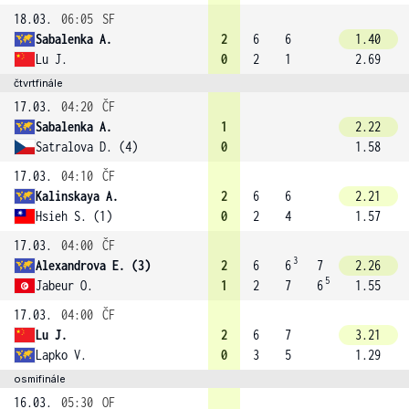
18.03.
06:05
SF
Sabalenka A.
2
6
6
1.40
Lu J.
0
2
1
2.69
čtvrtfinále
17.03.
04:20
ČF
Sabalenka A.
1
2.22
Satralova D. (4)
0
1.58
17.03.
04:10
ČF
Kalinskaya A.
2
6
6
2.21
Hsieh S. (1)
0
2
4
1.57
17.03.
04:00
ČF
3
Alexandrova E. (3)
2
6
6
7
2.26
5
Jabeur O.
1
2
7
6
1.55
17.03.
04:00
ČF
Lu J.
2
6
7
3.21
Lapko V.
0
3
5
1.29
osmifinále
16.03.
05:30
OF