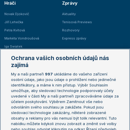
Hráči
Zprávy
Novak Djokovič
Aktuality
Jiří Lehečka
Tenisová Previews
Petra Kvitová
Rozhovory
Markéta Vondroušová
Express zprávy
Iga Swiatek
Marie Bouzková
Ochrana vašich osobních údajů nás
Žebříčky
Kalendář turnajů
zajímá
My a naši partneři
997
ukládáme do vašeho zařízení
Žebříček ATP (muži)
Australian Open
osobní údaje, jako jsou údaje o prohlížení nebo jedinečné
Žebříček WTA (ženy)
French Open
identifikátory, a máme k nim přístup. Výběr Souhlasím
umožňuje, aby sledovací technologie podporovaly účely
Sázkařský žebříček
Wimbledon
uvedené v části My a naši partneři zpracováváme údaje za
US Open
účelem poskytování. Výběrem Zamítnout vše nebo
odvoláním svého souhlasu je zakážete. Pokud jsou
Turnaj mistrů
sledovací technologie zakázány, některé zobrazené
Turnaj mistryň
obsahy a reklamy pro vás nemusí být tolik relevantní. Tuto
Aktualní trendy
nabídku můžete kdykoli znovu zobrazit a změnit své volby
nebo souhlas odvolat kliknutím na odkaz Řízení předvoleb