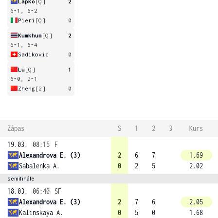
Lapko
[Q]
2
6-1, 6-2
Pieri
[Q]
0
Kumkhum
[Q]
2
6-1, 6-4
Sadikovic
0
Lu
[Q]
1
6-0, 2-1
Zheng
[2]
0
Zápas
S
1
2
3
Kurs
19.03.
08:15
F
Alexandrova E. (3)
2
6
7
1.69
Sabalenka A.
0
2
5
2.02
semifinále
18.03.
06:40
SF
Alexandrova E. (3)
2
7
6
2.05
Kalinskaya A.
0
5
0
1.68