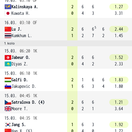
16.03.
03:10
OF
Kalinskaya A.
2
6
6
1.27
Kuwata H.
0
4
3
3.31
16.03.
03:10
OF
5
Lu J.
2
6
6
6
2.44
Kumkhum L.
1
2
7
2
1.45
1. kolo
15.03.
06:20
1K
Jabeur O.
2
6
6
1.52
Diyas Z.
0
4
2
2.33
15.03.
06:10
1K
Galfi D.
2
1
6
6
1.83
Jakupovic D.
1
6
3
4
1.80
15.03.
04:45
1K
Satralova D. (4)
2
6
6
1.21
Moore T.
0
2
1
3.64
15.03.
04:35
1K
Jang S.
1
6
3
1.92
Han X. (6)
0
4
0
1.72