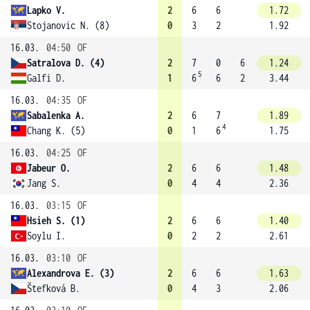
Lapko V.
2
6
6
1.72
Stojanovic N. (8)
0
3
2
1.92
16.03.
04:50
OF
Satralova D. (4)
2
7
0
6
1.24
5
Galfi D.
1
6
6
2
3.44
16.03.
04:35
OF
Sabalenka A.
2
6
7
1.89
4
Chang K. (5)
0
1
6
1.75
16.03.
04:25
OF
Jabeur O.
2
6
6
1.48
Jang S.
0
4
4
2.36
16.03.
03:15
OF
Hsieh S. (1)
2
6
6
1.40
Soylu I.
0
2
2
2.61
16.03.
03:10
OF
Alexandrova E. (3)
2
6
6
1.63
Štefková B.
0
4
3
2.06