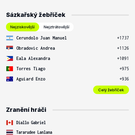
Sázkařský žebříček
Nejziskovější
Nejztrátovější
Cerundolo Juan Manuel
+1737
Obradovic Andrea
+1126
Eala Alexandra
+1091
Torres Tiago
+975
Aguiard Enzo
+936
Celý žebříček
Zranění hráči
Diallo Gabriel
Tararudee Lanlana