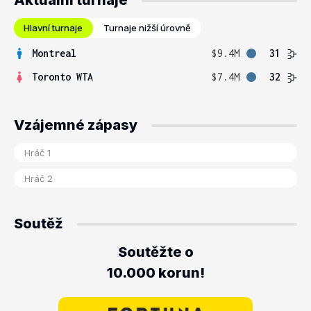
Aktuální turnaje
Hlavní turnaje
Turnaje nižší úrovně
Montreal
$9.4M
31
Toronto WTA
$7.4M
32
Vzájemné zápasy
Soutěž
Soutěžte o
10.000 korun!