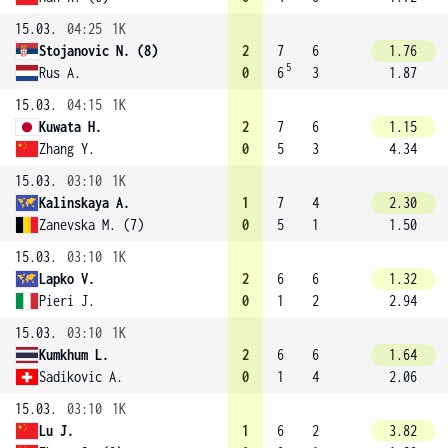
15.03.
04:25
1K
Stojanovic N. (8)
2
7
6
1.76
5
Rus A.
0
6
3
1.87
15.03.
04:15
1K
Kuwata H.
2
7
6
1.15
Zhang Y.
0
5
3
4.34
15.03.
03:10
1K
Kalinskaya A.
1
7
4
2.30
Zanevska M. (7)
0
5
1
1.50
15.03.
03:10
1K
Lapko V.
2
6
6
1.32
Pieri J.
0
1
2
2.94
15.03.
03:10
1K
Kumkhum L.
2
6
6
1.64
Sadikovic A.
0
1
4
2.06
15.03.
03:10
1K
Lu J.
1
6
2
3.82