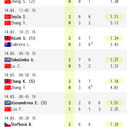
Zheng S. (2)
0
0
1
1.20
14.03.
11:05
1K
Soylu I.
2
6
6
1.11
Zhang Y.
0
3
2
5.13
14.03.
10:25
1K
Hsieh S. (1)
2
6
7
1.24
4
Cabrera L.
0
3
6
3.43
14.03.
09:10
1K
Sabalenka A.
2
7
6
1.27
Lu J.
0
5
2
3.23
14.03.
08:50
1K
Chang K. (5)
2
6
7
1.18
6
Zhang Y.
0
3
6
4.01
14.03.
08:45
1K
Alexandrova E. (3)
2
2
6
6
1.51
Liu F.
1
6
1
3
2.25
14.03.
08:20
1K
Štefková B.
2
6
6
1.39