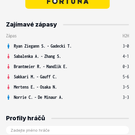
Zajímavé zápasy
Zápas
H2H
Ryan Ziegann S.
-
Gadecki T.
3-0
Sabalenka A.
-
Zhang S.
4-1
Brantmeier R.
-
Mandlik E.
0-3
Sakkari M.
-
Gauff C.
5-6
Mertens E.
-
Osaka N.
3-5
Norrie C.
-
De Minaur A.
3-3
Profily hráčů