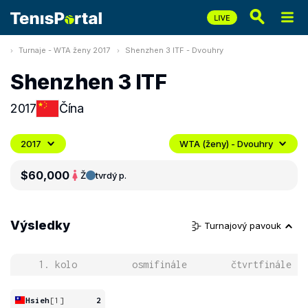
Turnaje - WTA ženy 2017
Shenzhen 3 ITF - Dvouhry
Shenzhen 3 ITF
2017
Čína
2017
WTA (ženy) - Dvouhry
$60,000
Ž
tvrdý p.
Výsledky
Turnajový pavouk
1. kolo
osmifinále
čtvrtfinále
Hsieh
[1]
2