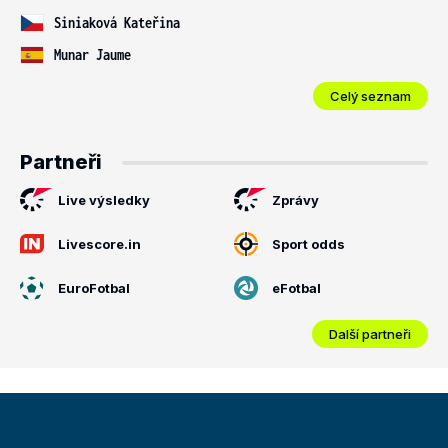
Siniaková Kateřina
Munar Jaume
Celý seznam
Partneři
Live výsledky
Zprávy
Livescore.in
Sport odds
EuroFotbal
eFotbal
Další partneři