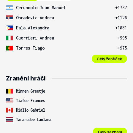
Cerundolo Juan Manuel
+1737
Obradovic Andrea
+1126
Eala Alexandra
+1081
Guerrieri Andrea
+995
Torres Tiago
+975
Celý žebříček
Zranění hráči
Minnen Greetje
Tiafoe Frances
Diallo Gabriel
Tararudee Lanlana
Celý seznam