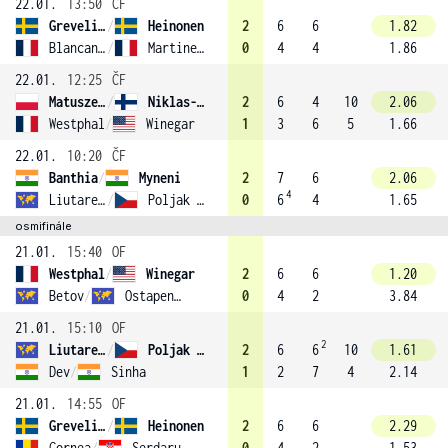
22.01.
13:50
ČF
Grevelius
/
Heinonen
2
6
6
1.82
Blancaneaux
/
Martineau
0
4
4
1.86
22.01.
12:25
ČF
Matuszewski
/
Niklas-Salminen (2)
2
6
4
10
2.06
Westphal
/
Winegar
1
3
6
5
1.66
22.01.
10:20
ČF
Banthia
/
Myneni
2
7
6
2.06
4
Liutarevich
/
Poljak (3)
0
6
4
1.65
osmifinále
21.01.
15:40
OF
Westphal
/
Winegar
2
6
6
1.20
Betov
/
Ostapenkov
0
4
2
3.84
21.01.
15:10
OF
2
Liutarevich
/
Poljak (3)
2
6
6
10
1.61
Dev
/
Sinha
1
2
7
4
2.14
21.01.
14:55
OF
Grevelius
/
Heinonen
2
6
6
2.29
Cornea
/
Serdarusic (1)
0
4
2
1.53