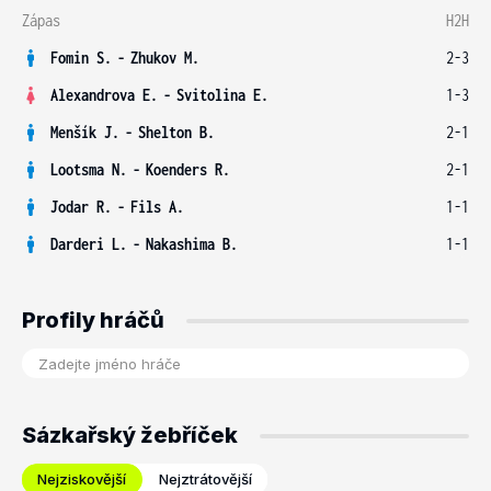
Zápas
H2H
Fomin S.
-
Zhukov M.
2-3
Alexandrova E.
-
Svitolina E.
1-3
Menšík J.
-
Shelton B.
2-1
Lootsma N.
-
Koenders R.
2-1
Jodar R.
-
Fils A.
1-1
Darderi L.
-
Nakashima B.
1-1
Profily hráčů
Sázkařský žebříček
Nejziskovější
Nejztrátovější