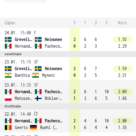
Zápas
S
1
2
3
Kurs
24.01.
15:00
F
Grevelius
/
Heinonen
2
6
6
1.55
Hernandez Serrano
/
Pacheco Mendez
0
2
3
2.29
semifinále
23.01.
15:15
SF
Grevelius
/
Heinonen
2
6
7
1.59
Banthia
/
Myneni
0
2
5
2.21
23.01.
13:25
SF
Hernandez Serrano
/
Pacheco Mendez
2
6
1
10
2.09
Matuszewski
/
Niklas-Salminen (2)
1
3
6
5
1.66
čtvrtfinále
22.01.
14:40
ČF
Hernandez Serrano
/
Pacheco Mendez
2
4
6
10
2.80
Geerts
/
Ruehl (4)
1
6
4
4
1.35