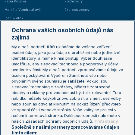
Petra Kvitová
Rozhovory
Markéta Vondroušová
Express zprávy
Iga Swiatek
Marie Bouzková
Ochrana vašich osobních údajů nás
Žebříčky
Kalendář turnajů
zajímá
My a naši partneři
999
ukládáme do vašeho zařízení
Žebříček ATP (muži)
Australian Open
osobní údaje, jako jsou údaje o prohlížení nebo jedinečné
Žebříček WTA (ženy)
French Open
identifikátory, a máme k nim přístup. Výběr Souhlasím
umožňuje, aby sledovací technologie podporovaly účely
Sázkařský žebříček
Wimbledon
uvedené v části My a naši partneři zpracováváme údaje za
US Open
účelem poskytování. Výběrem Zamítnout vše nebo
odvoláním svého souhlasu je zakážete. Pokud jsou
Turnaj mistrů
sledovací technologie zakázány, některé zobrazené
Turnaj mistryň
obsahy a reklamy pro vás nemusí být tolik relevantní. Tuto
Aktualní trendy
nabídku můžete kdykoli znovu zobrazit a změnit své volby
nebo souhlas odvolat kliknutím na odkaz Řízení předvoleb
ve spodní části webové stránky. Vaše volby se projeví v
Fotbalové přestupy
našem Internetová stránka. Další podrobnosti naleznete v
Livesport Daily
našich Zásadách ochrany osobních údajů.
Třetí strany
Společně s našimi partnery zpracováváme údaje s
LS Prague Open
tímto cílem: