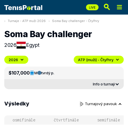
Turnaje - ATP muži 2026
Soma Bay challenger - Čtyřhry
Soma Bay challenger
2026
Egypt
2026
ATP (muži) - Čtyřhry
$107,000
M
tvrdý p.
Info o turnaji
Výsledky
Turnajový pavouk
osmifinále
čtvrtfinále
semifinále