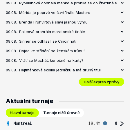
09.08.
Rybakinová dohnala manko a probila se do čtvrtfinále
09.08.
Mérida je poprvé ve čtvrtfinále Masters
09.08.
Brenda Fruhvirtová slaví jasnou výhru
09.08.
Palicová prohrála maratonské finále
09.08.
Sinner se odhlásil ze Cincinnati
09.08.
Dojde ke střídání na ženském trůnu?
09.08.
Vrátí se Macháč konečně na kurty?
09.08.
Hejtmánková skolila jedničku a má druhý titul
Další expres zprávy
Aktuální turnaje
Hlavní turnaje
Turnaje nižší úrovně
Montreal
$9.4M
8