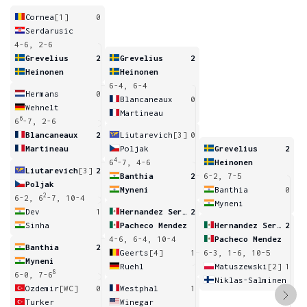
Cornea
[1]
0
Serdarusic
4-6, 2-6
Grevelius
2
Grevelius
2
Heinonen
Heinonen
6-4, 6-4
Hermans
0
Blancaneaux
0
Wehnelt
Martineau
6
6
-7, 2-6
Blancaneaux
2
Liutarevich
[3]
0
Martineau
Poljak
Grevelius
2
4
6
-7, 4-6
Heinonen
Liutarevich
[3]
2
Banthia
2
6-2, 7-5
Poljak
Myneni
Banthia
0
2
6-2, 6
-7, 10-4
Myneni
Dev
1
Hernandez Serrano
2
Sinha
Pacheco Mendez
Hernandez Serrano
2
4-6, 6-4, 10-4
Pacheco Mendez
Banthia
2
Geerts
[4]
1
6-3, 1-6, 10-5
Myneni
Ruehl
Matuszewski
[2]
1
8
6-0, 7-6
Niklas-Salminen
Ozdemir
[WC]
0
Westphal
1
Turker
Winegar