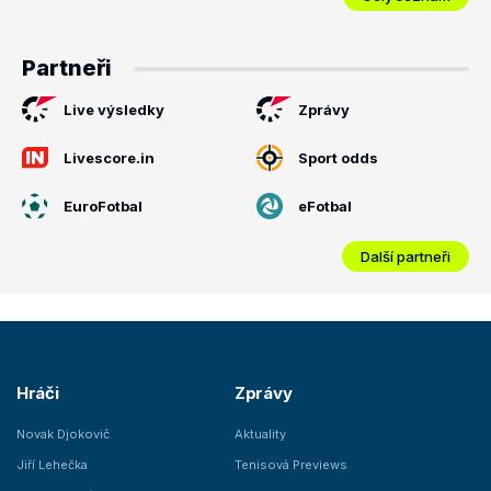
Partneři
Live výsledky
Zprávy
Livescore.in
Sport odds
EuroFotbal
eFotbal
Další partneři
Hráči
Zprávy
Novak Djokovič
Aktuality
Jiří Lehečka
Tenisová Previews