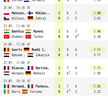
21.01.
14:10
OF
Matuszewski
/
Niklas-Salminen (2)
2
6
7
1.40
Kellovsky
/
Zahraj
0
3
5
2.63
21.01.
13:40
OF
Banthia
/
Myneni
2
6
7
1.48
8
Ozdemir
/
Turker
0
0
6
2.38
21.01.
13:20
OF
Geerts
/
Ruehl (4)
2
6
6
1.11
Bassem Sobhy
/
Zakaryia
0
4
3
5.17
21.01.
12:00
OF
Blancaneaux
/
Martineau
2
7
6
1.71
6
Hermans
/
Wehnelt
0
6
2
1.99
21.01.
10:10
OF
Hernandez Serrano
/
Pacheco Mendez
2
7
6
1.56
4
Barry
/
Forcano
0
6
3
2.22