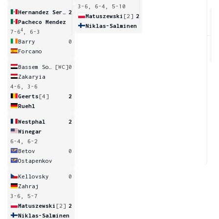
3-6, 6-4, 5-10
Hernandez Serrano
2
Matuszewski
[2]
2
Pacheco Mendez
Niklas-Salminen
4
7-6
, 6-3
6
Barry
0
Forcano
Bassem Sobhy
[WC]
0
Zakaryia
4-6, 3-6
Geerts
[4]
2
Ruehl
Westphal
2
Winegar
6-4, 6-2
Betov
0
Ostapenkov
Kellovsky
0
Zahraj
3-6, 5-7
Matuszewski
[2]
2
Niklas-Salminen