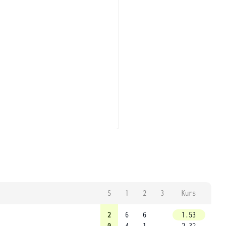
S
1
2
3
Kurs
2
6
6
1.53
0
4
1
2.32