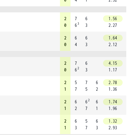
2
7
6
1.56
3
0
6
3
2.27
2
6
6
1.64
0
4
3
2.12
2
7
6
4.15
2
0
6
3
1.17
2
5
7
6
2.78
1
7
5
2
1.36
2
2
6
6
6
1.74
1
2
7
1
1.96
2
6
5
6
1.32
1
3
7
3
2.93