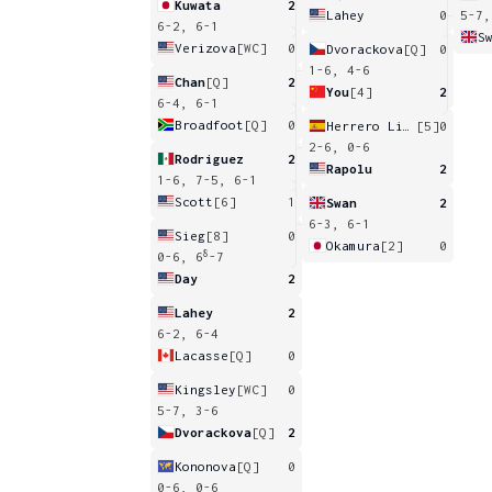
Kuwata
2
Lahey
0
5-7,
6-2, 6-1
S
Verizova
[WC]
0
Dvorackova
[Q]
0
1-6, 4-6
Chan
[Q]
2
You
[4]
2
6-4, 6-1
Broadfoot
[Q]
0
Herrero Linana
[5]
0
2-6, 0-6
Rodriguez
2
Rapolu
2
1-6, 7-5, 6-1
Scott
[6]
1
Swan
2
6-3, 6-1
Sieg
[8]
0
Okamura
[2]
0
8
0-6, 6
-7
Day
2
Lahey
2
6-2, 6-4
Lacasse
[Q]
0
Kingsley
[WC]
0
5-7, 3-6
Dvorackova
[Q]
2
Kononova
[Q]
0
0-6, 0-6