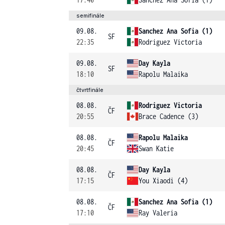
semifinále
09.08.
Sanchez Ana Sofia (1)
SF
22:35
Rodriguez Victoria
09.08.
Day Kayla
SF
18:10
Rapolu Malaika
čtvrtfinále
08.08.
Rodriguez Victoria
ČF
20:55
Brace Cadence (3)
08.08.
Rapolu Malaika
ČF
20:45
Swan Katie
08.08.
Day Kayla
ČF
17:15
You Xiaodi (4)
08.08.
Sanchez Ana Sofia (1)
ČF
17:10
Ray Valeria