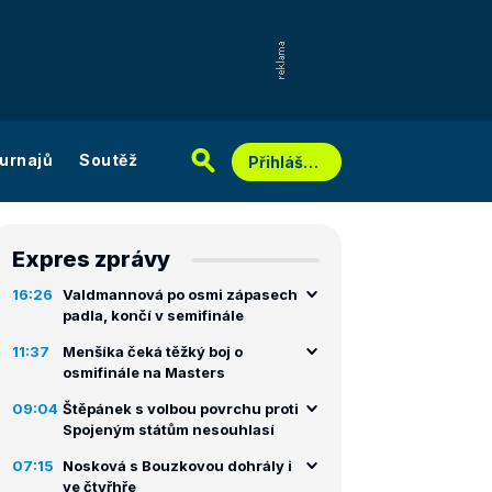
urnajů
Soutěž
Přihlášení
Expres zprávy
16:26
Valdmannová po osmi zápasech
padla, končí v semifinále
11:37
Menšíka čeká těžký boj o
osmifinále na Masters
09:04
Štěpánek s volbou povrchu proti
Spojeným státům nesouhlasí
07:15
Nosková s Bouzkovou dohrály i
ve čtyřhře