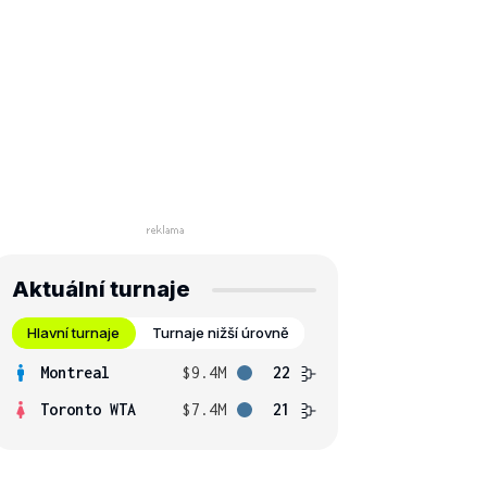
Aktuální turnaje
Hlavní turnaje
Turnaje nižší úrovně
Montreal
$9.4M
22
Toronto WTA
$7.4M
21