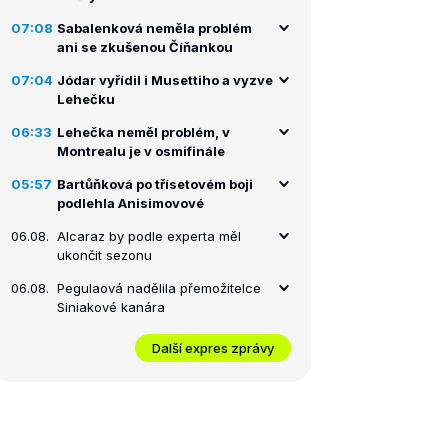
07:08
Sabalenková neměla problém
ani se zkušenou Číňankou
07:04
Jódar vyřídil i Musettiho a vyzve
Lehečku
06:33
Lehečka neměl problém, v
Montrealu je v osmifinále
05:57
Bartůňková po třísetovém boji
podlehla Anisimovové
06.08.
Alcaraz by podle experta měl
ukončit sezonu
06.08.
Pegulaová nadělila přemožitelce
Siniakové kanára
Další expres zprávy