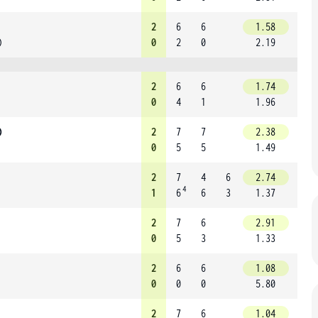
2
6
6
1.58
)
0
2
0
2.19
2
6
6
1.74
0
4
1
1.96
)
2
7
7
2.38
0
5
5
1.49
2
7
4
6
2.74
4
1
6
6
3
1.37
2
7
6
2.91
0
5
3
1.33
2
6
6
1.08
0
0
0
5.80
2
7
6
1.04