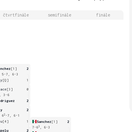
čtvrtfinále
semifinále
finále
anchez
[1]
2
 5-7, 6-3
ay
[Q]
1
race
[3]
0
, 3-6
odriguez
2
ay
2
2
 6
-7, 6-1
ou
[4]
1
Sanchez
[1]
2
3
7-6
, 6-3
apolu
2