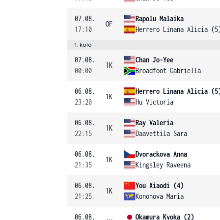
07.08.
Rapolu Malaika
OF
17:10
Herrero Linana Alicia (5
1. kolo
07.08.
Chan Jo-Yee
1K
00:00
Broadfoot Gabriella
06.08.
Herrero Linana Alicia (5
1K
23:20
Hu Victoria
06.08.
Ray Valeria
1K
22:15
Daavettila Sara
06.08.
Dvorackova Anna
1K
21:35
Kingsley Raveena
06.08.
You Xiaodi (4)
1K
21:25
Kononova Maria
06.08.
Okamura Kyoka (2)