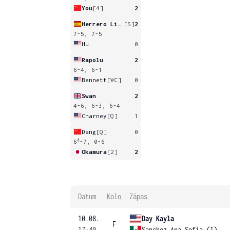
You
[4]
2
Herrero Linana
[5]
2
7-5, 7-5
Hu
0
Rapolu
2
6-4, 6-1
Bennett
[WC]
0
Swan
2
4-6, 6-3, 6-4
Charney
[Q]
1
Dang
[Q]
0
4
6
-7, 0-6
Okamura
[2]
2
Datum
Kolo
Zápas
10.08.
Day Kayla
F
17:40
Sanchez Ana Sofia (1)