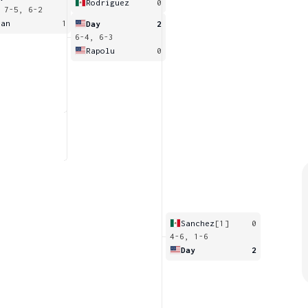
Rodriguez
0
 7-5, 6-2
wan
1
Day
2
6-4, 6-3
Rapolu
0
Sanchez
[1]
0
4-6, 1-6
Day
2