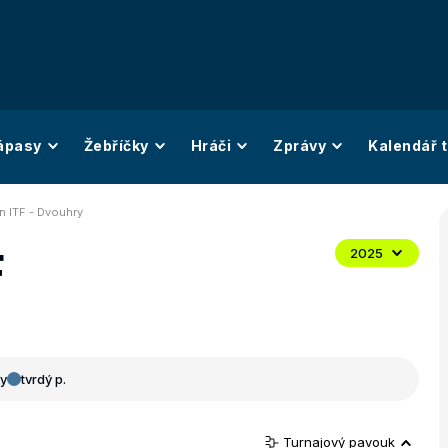
ápasy
Žebříčky
Hráči
Zprávy
Kalendář t
 ITF - Dvouhry
F
2025
y
tvrdý p.
Turnajový pavouk