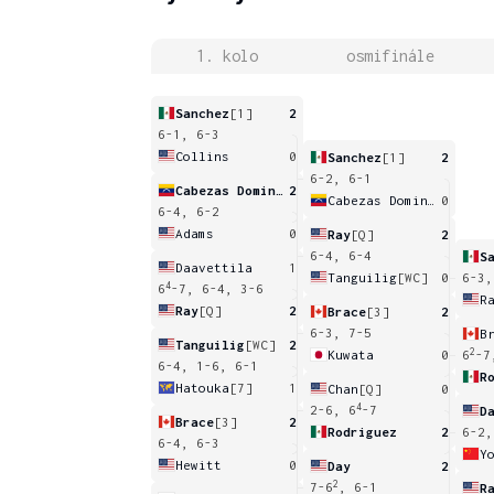
1. kolo
osmifinále
Sanchez
[1]
2
6-1, 6-3
Collins
0
Sanchez
[1]
2
6-2, 6-1
Cabezas Dominguez
2
Cabezas Dominguez
0
6-4, 6-2
Adams
0
Ray
[Q]
2
6-4, 6-4
S
Daavettila
1
Tanguilig
[WC]
0
6-3,
4
6
-7, 6-4, 3-6
R
Ray
[Q]
2
Brace
[3]
2
6-3, 7-5
B
Tanguilig
[WC]
2
2
Kuwata
0
6
-7
6-4, 1-6, 6-1
R
Hatouka
[7]
1
Chan
[Q]
0
4
2-6, 6
-7
D
Brace
[3]
2
Rodriguez
2
6-2,
6-4, 6-3
Y
Hewitt
0
Day
2
2
7-6
, 6-1
R