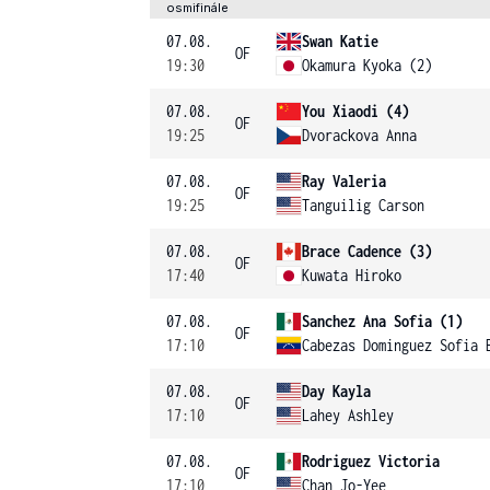
osmifinále
07.08.
Swan Katie
OF
19:30
Okamura Kyoka (2)
07.08.
You Xiaodi (4)
OF
19:25
Dvorackova Anna
07.08.
Ray Valeria
OF
19:25
Tanguilig Carson
07.08.
Brace Cadence (3)
OF
17:40
Kuwata Hiroko
07.08.
Sanchez Ana Sofia (1)
OF
17:10
Cabezas Dominguez Sofia 
07.08.
Day Kayla
OF
17:10
Lahey Ashley
07.08.
Rodriguez Victoria
OF
17:10
Chan Jo-Yee