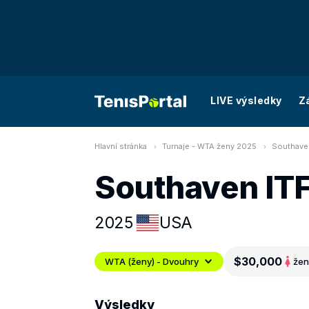
LIVE výsledky
Z
Hlavní stránka
Turnaje - WTA ženy 2025
Southaven
Southaven IT
2025
USA
$30,000
WTA (ženy) - Dvouhry
žen
Výsledky