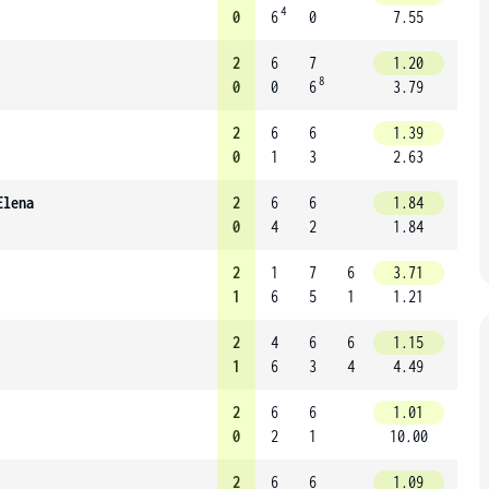
4
0
6
0
7.55
2
6
7
1.20
8
0
0
6
3.79
2
6
6
1.39
0
1
3
2.63
Elena
2
6
6
1.84
0
4
2
1.84
2
1
7
6
3.71
1
6
5
1
1.21
2
4
6
6
1.15
1
6
3
4
4.49
2
6
6
1.01
0
2
1
10.00
2
6
6
1.09