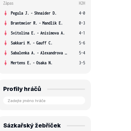
Zápas
H2H
Pegula J.
-
Shnaider D.
4-0
Brantmeier R.
-
Mandlik E.
0-3
Svitolina E.
-
Anisimova A.
4-1
Sakkari M.
-
Gauff C.
5-6
Sabalenka A.
-
Alexandrova E.
5-4
Mertens E.
-
Osaka N.
3-5
Profily hráčů
Sázkařský žebříček