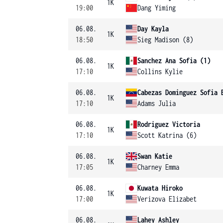
1K
19:00
Dang Yiming
06.08.
Day Kayla
1K
18:50
Sieg Madison (8)
06.08.
Sanchez Ana Sofia (1)
1K
17:10
Collins Kylie
06.08.
Cabezas Dominguez Sofia 
1K
17:10
Adams Julia
06.08.
Rodriguez Victoria
1K
17:10
Scott Katrina (6)
06.08.
Swan Katie
1K
17:05
Charney Emma
06.08.
Kuwata Hiroko
1K
17:00
Verizova Elizabet
06.08.
Lahey Ashley