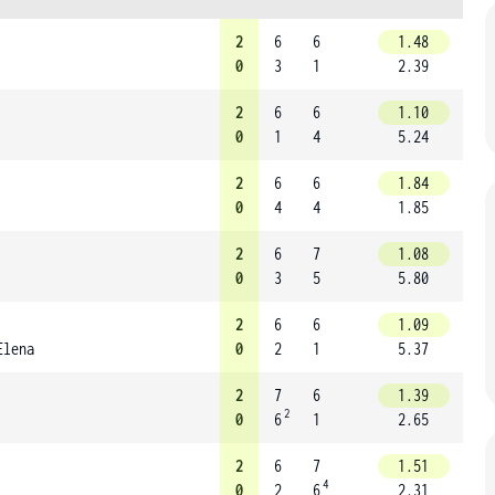
2
6
6
1.48
0
3
1
2.39
2
6
6
1.10
0
1
4
5.24
2
6
6
1.84
0
4
4
1.85
2
6
7
1.08
0
3
5
5.80
2
6
6
1.09
Elena
0
2
1
5.37
2
7
6
1.39
2
0
6
1
2.65
2
6
7
1.51
4
0
2
6
2.31