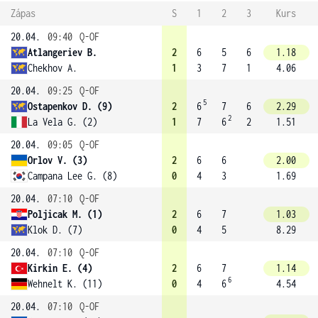
Zápas
S
1
2
3
Kurs
20.04.
09:40
Q-OF
Atlangeriev B.
2
6
5
6
1.18
Chekhov A.
1
3
7
1
4.06
20.04.
09:25
Q-OF
5
Ostapenkov D. (9)
2
6
7
6
2.29
2
La Vela G. (2)
1
7
6
2
1.51
20.04.
09:05
Q-OF
Orlov V. (3)
2
6
6
2.00
Campana Lee G. (8)
0
4
3
1.69
20.04.
07:10
Q-OF
Poljicak M. (1)
2
6
7
1.03
Klok D. (7)
0
4
5
8.29
20.04.
07:10
Q-OF
Kirkin E. (4)
2
6
7
1.14
6
Wehnelt K. (11)
0
4
6
4.54
20.04.
07:10
Q-OF