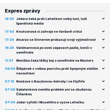
Expres zprávy
18:35
Jódara čeká proti Lehečkovi velký test, tuší
španělská média
17:50
Knutsonová si zahraje ve Varšavě o titul
17:24
Alcaraz se Sinnerem prokazují svoji výjimečnost
16:26
Valdmannová po osmi zápasech padla, končí v
semifinále
11:37
Menšíka čeká těžký boj o osmifinále na Masters
09:04
Štěpánek s volbou povrchu proti Spojeným státům
nesouhlasí
07:15
Nosková s Bouzkovou dohrály i ve čtyřhře
07:08
Sabalenková neměla problém ani se zkušenou
Číňankou
07:04
Jódar vyřídil i Musettiho a vyzve Lehečku