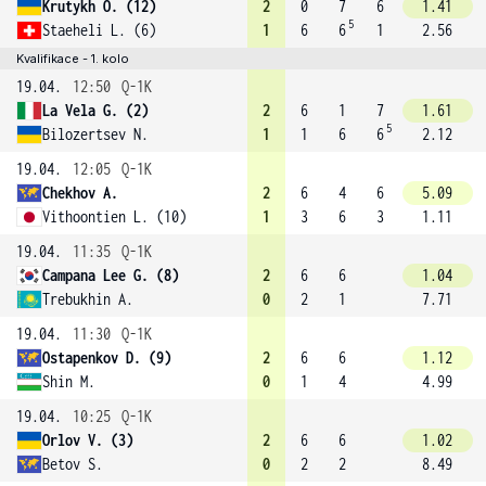
Krutykh O. (12)
2
0
7
6
1.41
5
Staeheli L. (6)
1
6
6
1
2.56
Kvalifikace - 1. kolo
19.04.
12:50
Q-1K
La Vela G. (2)
2
6
1
7
1.61
5
Bilozertsev N.
1
1
6
6
2.12
19.04.
12:05
Q-1K
Chekhov A.
2
6
4
6
5.09
Vithoontien L. (10)
1
3
6
3
1.11
19.04.
11:35
Q-1K
Campana Lee G. (8)
2
6
6
1.04
Trebukhin A.
0
2
1
7.71
19.04.
11:30
Q-1K
Ostapenkov D. (9)
2
6
6
1.12
Shin M.
0
1
4
4.99
19.04.
10:25
Q-1K
Orlov V. (3)
2
6
6
1.02
Betov S.
0
2
2
8.49