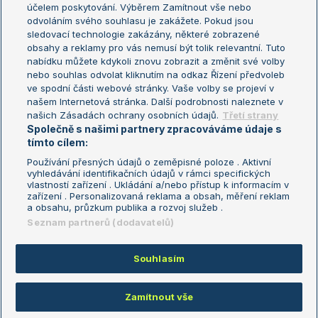
US Open
účelem poskytování. Výběrem Zamítnout vše nebo
odvoláním svého souhlasu je zakážete. Pokud jsou
Turnaj mistrů
sledovací technologie zakázány, některé zobrazené
Turnaj mistryň
obsahy a reklamy pro vás nemusí být tolik relevantní. Tuto
Aktualní trendy
nabídku můžete kdykoli znovu zobrazit a změnit své volby
nebo souhlas odvolat kliknutím na odkaz Řízení předvoleb
ve spodní části webové stránky. Vaše volby se projeví v
Fotbalové přestupy
našem Internetová stránka. Další podrobnosti naleznete v
Livesport Daily
našich Zásadách ochrany osobních údajů.
Třetí strany
Společně s našimi partnery zpracováváme údaje s
LS Prague Open
tímto cílem:
Používání přesných údajů o zeměpisné poloze . Aktivní
vyhledávání identifikačních údajů v rámci specifických
vlastností zařízení . Ukládání a/nebo přístup k informacím v
Podmínky užití
Nastavení soukromí
zařízení . Personalizovaná reklama a obsah, měření reklam
GDPR a žurnalistika
Reklama
a obsahu, průzkum publika a rozvoj služeb .
Informace o zpracování osobních
Kontakt
Seznam partnerů (dodavatelů)
údajů
Tiráž
Souhlasím
Copyright © 2008-2026 TenisPortal.cz. Využíváme zpravodajství ČTK.
Zamítnout vše