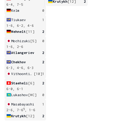
Krutykh
[12]
2
6-4, 7-5
Kelm
0
Tiukaev
1
1-6, 6-2, 4-6
Wehnelt
[11]
2
Mochizuki
[5]
0
1-6, 2-6
Atlangeriev
2
Chekhov
2
6-3, 4-6, 6-3
Vithoontien
[10]
1
Staeheli
[6]
2
6-0, 6-1
Lukashov
[WC]
0
Masabayashi
1
5
2-6, 7-6
, 1-6
Krutykh
[12]
2