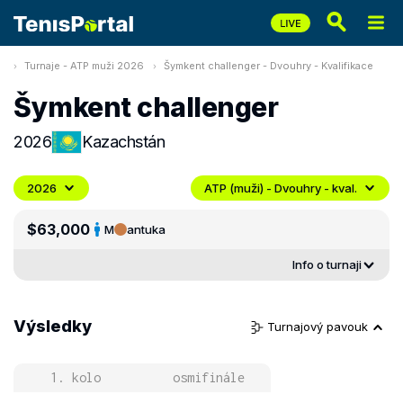
Turnaje - ATP muži 2026
Šymkent challenger - Dvouhry - Kvalifikace
Šymkent challenger
2026
Kazachstán
2026
ATP (muži) - Dvouhry - kval.
$63,000
M
antuka
Info o turnaji
Výsledky
Turnajový pavouk
1. kolo
osmifinále