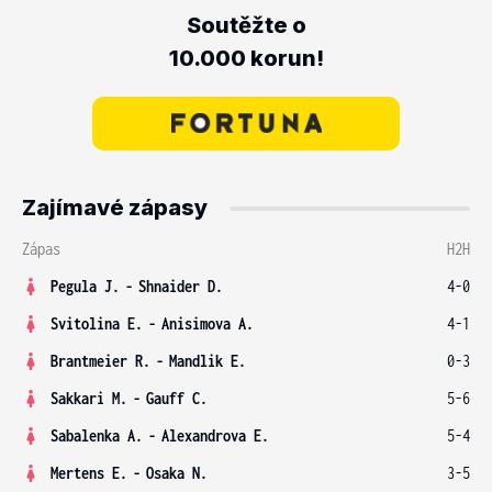
Soutěžte o
10.000 korun!
Zajímavé zápasy
Zápas
H2H
Pegula J.
-
Shnaider D.
4-0
Svitolina E.
-
Anisimova A.
4-1
Brantmeier R.
-
Mandlik E.
0-3
Sakkari M.
-
Gauff C.
5-6
Sabalenka A.
-
Alexandrova E.
5-4
Mertens E.
-
Osaka N.
3-5