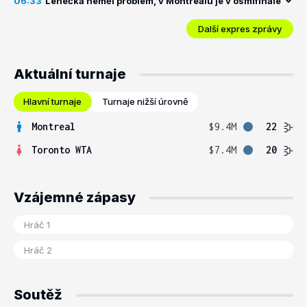
06:33
Lehečka neměl problém, v Montrealu je v osmifinále
Další expres zprávy
Aktuální turnaje
Hlavní turnaje
Turnaje nižší úrovně
Montreal
$9.4M
22
Toronto WTA
$7.4M
20
Vzájemné zápasy
Soutěž