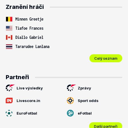
Zranění hráči
Minnen Greetje
Tiafoe Frances
Diallo Gabriel
Tararudee Lanlana
Celý seznam
Partneři
Live výsledky
Zprávy
Livescore.in
Sport odds
EuroFotbal
eFotbal
Další partneři