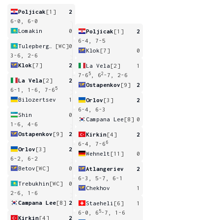
Poljicak
[1]
2
6-0, 6-0
Lomakin
0
Poljicak
[1]
2
6-4, 7-5
Tulepbergenov
[WC]
0
Klok
[7]
0
3-6, 2-6
Klok
[7]
2
La Vela
[2]
1
5
2
7-6
, 6
-7, 2-6
La Vela
[2]
2
Ostapenkov
[9]
2
5
6-1, 1-6, 7-6
Bilozertsev
1
Orlov
[3]
2
6-4, 6-3
Shin
0
Campana Lee
[8]
0
1-6, 4-6
Ostapenkov
[9]
2
Kirkin
[4]
2
6
6-4, 7-6
Orlov
[3]
2
Wehnelt
[11]
0
6-2, 6-2
Betov
[WC]
0
Atlangeriev
2
6-3, 5-7, 6-1
Trebukhin
[WC]
0
Chekhov
1
2-6, 1-6
Campana Lee
[8]
2
Staeheli
[6]
1
5
6-0, 6
-7, 1-6
Kirkin
[4]
2