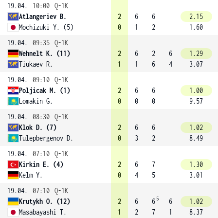
19.04.
10:00
Q-1K
Atlangeriev B.
2
6
6
2.15
Mochizuki Y. (5)
0
1
2
1.60
19.04.
09:35
Q-1K
Wehnelt K. (11)
2
6
2
6
1.29
Tiukaev R.
1
1
6
4
3.07
19.04.
09:10
Q-1K
Poljicak M. (1)
2
6
6
1.00
Lomakin G.
0
0
0
9.57
19.04.
08:30
Q-1K
Klok D. (7)
2
6
6
1.02
Tulepbergenov D.
0
3
2
8.49
19.04.
07:10
Q-1K
Kirkin E. (4)
2
6
7
1.30
Kelm Y.
0
4
5
3.01
19.04.
07:10
Q-1K
5
Krutykh O. (12)
2
6
6
6
1.02
Masabayashi T.
1
2
7
1
8.37