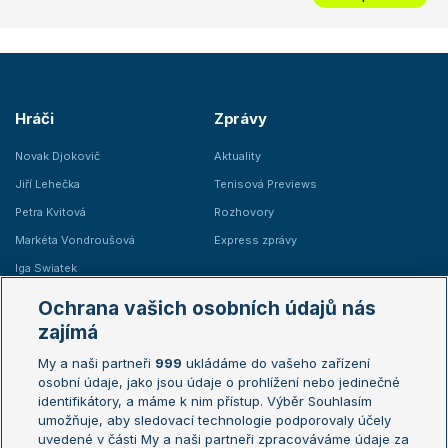
Hráči
Zprávy
Novak Djokovič
Aktuality
Jiří Lehečka
Tenisová Previews
Petra Kvitová
Rozhovory
Markéta Vondroušová
Express zprávy
Iga Swiatek
Marie Bouzková
Ochrana vašich osobních údajů nás
Žebříčky
Kalendář turnajů
zajímá
My a naši partneři
999
ukládáme do vašeho zařízení
Žebříček ATP (muži)
Australian Open
osobní údaje, jako jsou údaje o prohlížení nebo jedinečné
Žebříček WTA (ženy)
French Open
identifikátory, a máme k nim přístup. Výběr Souhlasím
umožňuje, aby sledovací technologie podporovaly účely
Sázkařský žebříček
Wimbledon
uvedené v části My a naši partneři zpracováváme údaje za