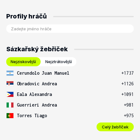
Profily hráčů
Sázkařský žebříček
Nejziskovější
Nejztrátovější
Cerundolo Juan Manuel
+1737
Obradovic Andrea
+1126
Eala Alexandra
+1091
Guerrieri Andrea
+981
Torres Tiago
+975
Celý žebříček