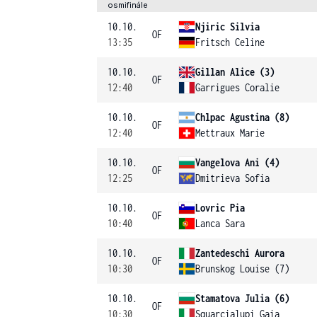
osmifinále
10.10.
Njiric Silvia
OF
13:35
Fritsch Celine
10.10.
Gillan Alice (3)
OF
12:40
Garrigues Coralie
10.10.
Chlpac Agustina (8)
OF
12:40
Mettraux Marie
10.10.
Vangelova Ani (4)
OF
12:25
Dmitrieva Sofia
10.10.
Lovric Pia
OF
10:40
Lanca Sara
10.10.
Zantedeschi Aurora
OF
10:30
Brunskog Louise (7)
10.10.
Stamatova Julia (6)
OF
10:30
Squarcialupi Gaia