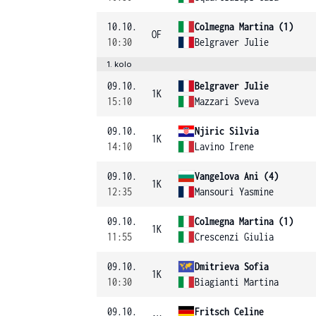
10.10.
Colmegna Martina (1)
OF
10:30
Belgraver Julie
1. kolo
09.10.
Belgraver Julie
1K
15:10
Mazzari Sveva
09.10.
Njiric Silvia
1K
14:10
Lavino Irene
09.10.
Vangelova Ani (4)
1K
12:35
Mansouri Yasmine
09.10.
Colmegna Martina (1)
1K
11:55
Crescenzi Giulia
09.10.
Dmitrieva Sofia
1K
10:30
Biagianti Martina
09.10.
Fritsch Celine