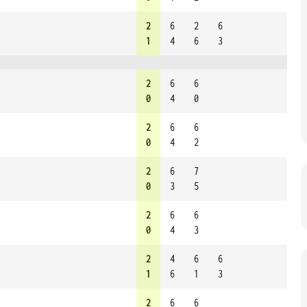
2
6
2
6
1
4
6
3
2
6
6
0
4
0
2
6
6
0
4
2
2
6
7
0
3
5
2
6
6
0
4
3
2
4
6
6
1
6
1
3
2
6
6