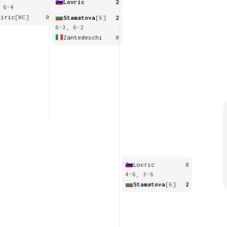
Lovric
2
 6-4
jiric
[WC]
0
Stamatova
[6]
2
6-3, 6-2
Zantedeschi
0
Lovric
0
4-6, 3-6
Stamatova
[6]
2