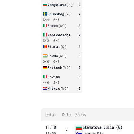
Vangelova
[4]
2
Brunskog
[7]
2
6-4, 6-3
Sacco
[WC]
0
Zantedeschi
2
6-2, 6-2
Stamat
[Q]
0
Gowda
[WC]
0
0-6, 0-6
Fritsch
[WC]
2
Lavino
0
4-6, 2-6
Njiric
[WC]
2
Datum
Kolo
Zápas
13.10.
Stamatova Julia (6)
F
11:00
Lovric Pia