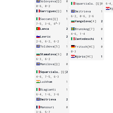
Solovyeva
[Q]
0
Squarcialupi
[Q]
0
6-4,
0-6, 0-2
N
Garrigues
[Q]
1
Dmitrieva
1
6-2, 0-6, 2-6
Saccani
[Q]
1
Vangelova
[4]
2
4
7-5, 3-6, 6
-7
Lanca
2
Brunskog
[7]
0
4-6, 1-4
Lovric
2
Zantedeschi
1
2-6, 6-2, 6-2
Tolibova
[5]
1
Fritsch
[WC]
0
0-3
Stamatova
[6]
2
Njiric
[WC]
1
6-3, 6-2
Manilova
[Q]
0
Squarcialupi
[Q]
2
4-6, 7-5, 6-3
Luikham
1
Biagianti
1
6-4, 1-6, 3-6
Dmitrieva
2
Mansouri
0
3-6, 5-7