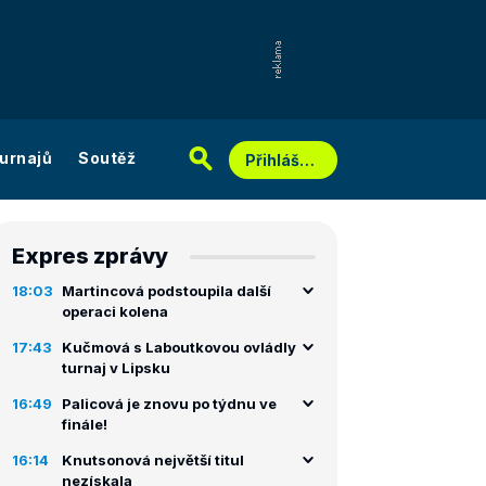
urnajů
Soutěž
Přihlášení
Expres zprávy
18:03
Martincová podstoupila další
operaci kolena
17:43
Kučmová s Laboutkovou ovládly
turnaj v Lipsku
16:49
Palicová je znovu po týdnu ve
finále!
16:14
Knutsonová největší titul
nezískala