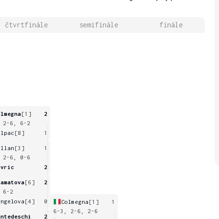
čtvrtfinále
semifinále
finále
olmegna
[1]
2
 2-6, 6-2
hlpac
[8]
1
illan
[3]
1
 2-6, 0-6
ovric
2
tamatova
[6]
2
 6-2
angelova
[4]
0
Colmegna
[1]
1
6-3, 2-6, 2-6
antedeschi
2