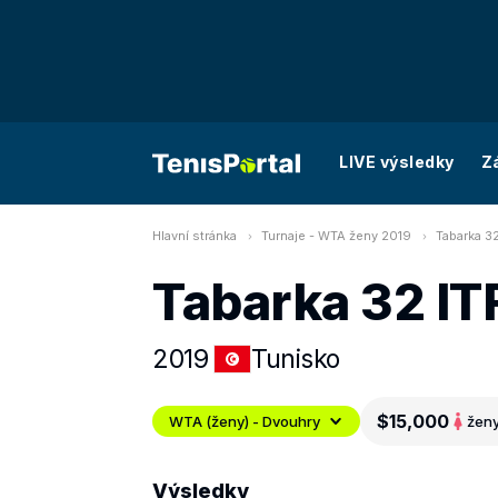
LIVE výsledky
Z
Hlavní stránka
Turnaje - WTA ženy 2019
Tabarka 3
Tabarka 32 IT
2019
Tunisko
$15,000
WTA (ženy) - Dvouhry
žen
Výsledky