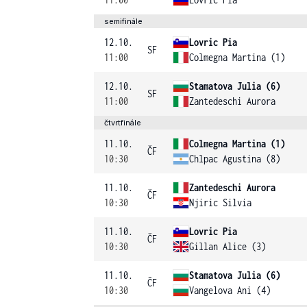
semifinále
12.10.
Lovric Pia
SF
11:00
Colmegna Martina (1)
12.10.
Stamatova Julia (6)
SF
11:00
Zantedeschi Aurora
čtvrtfinále
11.10.
Colmegna Martina (1)
ČF
10:30
Chlpac Agustina (8)
11.10.
Zantedeschi Aurora
ČF
10:30
Njiric Silvia
11.10.
Lovric Pia
ČF
10:30
Gillan Alice (3)
11.10.
Stamatova Julia (6)
ČF
10:30
Vangelova Ani (4)