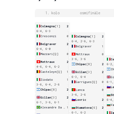
1. kolo
osmifinále
Colmegna
[1]
2
6-4, 6-3
Crescenzi
0
Colmegna
[1]
2
6-4, 2-6, 6-3
Belgraver
2
Belgraver
1
6-4, 6-0
Mazzari
[Q]
0
Mettraux
0
3-6, 3-6
C
Mettraux
2
Chlpac
[8]
2
6-2,
4-6, 6-4, 6-2
C
Casteleyn
[Q]
1
Gillan
[3]
2
6-3, 6-4
G
Ziodato
1
Garrigues
[Q]
0
6-1,
3-6, 6-4, 2-6
L
Chlpac
[8]
2
Lanca
0
3-6, 2-6
S
Gillan
[3]
2
Lovric
2
6-4,
6-1, 3-6, 6-1
V
Alexandre Da Rosa
1
Stamatova
[6]
2
6-1, 6-2
Z