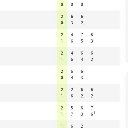
0
0
0
2
6
6
0
3
2
2
4
7
6
1
6
5
3
2
4
6
6
1
6
4
2
2
6
6
0
4
3
2
2
6
6
1
6
2
2
2
5
6
7
4
1
7
3
6
1
6
2