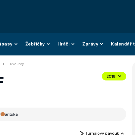
ápasy
Žebříčky
Hráči
Zprávy
Kalendář t
2 ITF - Dvouhry
F
2019
y
antuka
Turnajový pavouk