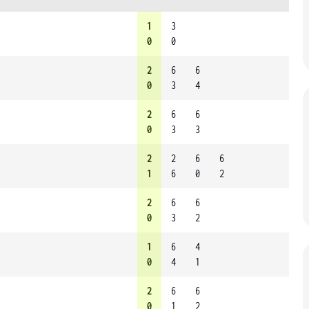
1
3
0
0
2
6
6
0
3
4
2
6
6
0
3
3
2
2
6
6
1
6
0
2
2
6
6
0
3
2
1
6
4
0
4
1
2
6
6
0
1
2