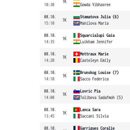
1K
10:30
Gowda Vibhasree
08.10.
Stamatova Julia (6)
1K
15:10
Manilova Maria
08.10.
Squarcialupi Gaia
1K
14:35
Luikham Jennifer
08.10.
Mettraux Marie
1K
14:20
Casteleyn Emily
08.10.
Brunskog Louise (7)
1K
14:10
Sacco Federica
08.10.
Lovric Pia
1K
14:00
Tolibova Sadafmoh (5)
08.10.
Lanca Sara
1K
13:45
Saccani Silvia
08.10.
Garrigues Coralie