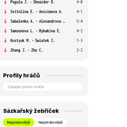
Pegula J.
-
Shnaider D.
4-0
Svitolina E.
-
Anisimova A.
4-1
Sabalenka A.
-
Alexandrova E.
5-4
Samsonova L.
-
Rybakina E.
4-2
Kostyuk M.
-
Swiatek I.
1-3
Zhang J.
-
Zhu C.
2-2
Profily hráčů
Sázkařský žebříček
Nejziskovější
Nejztrátovější