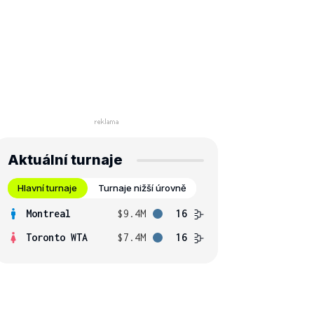
Aktuální turnaje
Hlavní turnaje
Turnaje nižší úrovně
Montreal
$9.4M
16
Toronto WTA
$7.4M
16