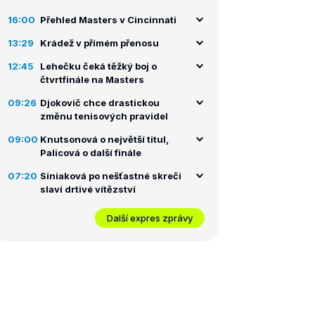
16:00
Přehled Masters v Cincinnati
13:29
Krádež v přímém přenosu
12:45
Lehečku čeká těžký boj o
čtvrtfinále na Masters
09:26
Djokovič chce drastickou
změnu tenisových pravidel
09:00
Knutsonová o největší titul,
Palicová o další finále
07:20
Siniaková po nešťastné skreči
slaví drtivé vítězství
Další expres zprávy