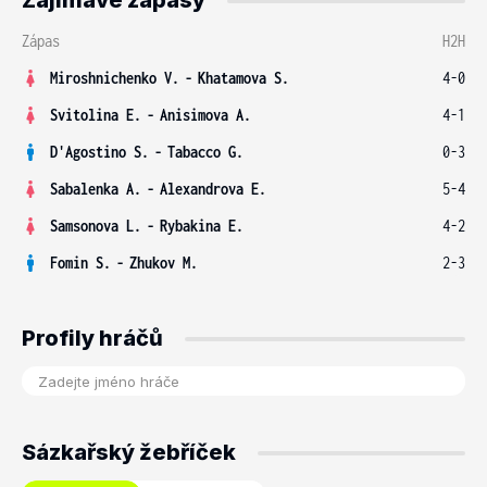
Zajímavé zápasy
Zápas
H2H
Miroshnichenko V.
-
Khatamova S.
4-0
Svitolina E.
-
Anisimova A.
4-1
D'Agostino S.
-
Tabacco G.
0-3
Sabalenka A.
-
Alexandrova E.
5-4
Samsonova L.
-
Rybakina E.
4-2
Fomin S.
-
Zhukov M.
2-3
Profily hráčů
Sázkařský žebříček