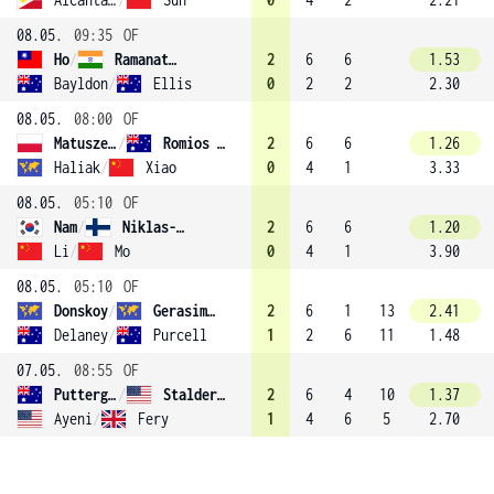
08.05.
09:35
OF
Ho
/
Ramanathan
2
6
6
1.53
Bayldon
/
Ellis
0
2
2
2.30
08.05.
08:00
OF
Matuszewski
/
Romios (2)
2
6
6
1.26
Haliak
/
Xiao
0
4
1
3.33
08.05.
05:10
OF
Nam
/
Niklas-Salminen (3)
2
6
6
1.20
Li
/
Mo
0
4
1
3.90
08.05.
05:10
OF
Donskoy
/
Gerasimov
2
6
1
13
2.41
Delaney
/
Purcell
1
2
6
11
1.48
07.05.
08:55
OF
Puttergill
/
Stalder (1)
2
6
4
10
1.37
Ayeni
/
Fery
1
4
6
5
2.70