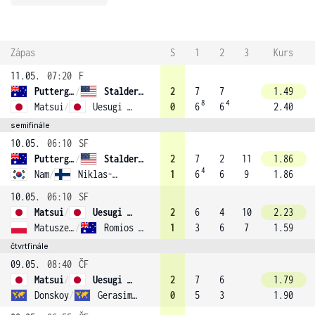
Zápas
S
1
2
3
Kurs
11.05.
07:20
F
Puttergill
/
Stalder (1)
2
7
7
1.49
8
4
Matsui
/
Uesugi (4)
0
6
6
2.40
semifinále
10.05.
06:10
SF
Puttergill
/
Stalder (1)
2
7
2
11
1.86
4
Nam
/
Niklas-Salminen (3)
1
6
6
9
1.86
10.05.
06:10
SF
Matsui
/
Uesugi (4)
2
6
4
10
2.23
Matuszewski
/
Romios (2)
1
3
6
7
1.59
čtvrtfinále
09.05.
08:40
ČF
Matsui
/
Uesugi (4)
2
7
6
1.79
Donskoy
/
Gerasimov
0
5
3
1.90