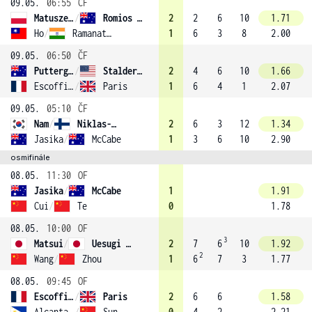
09.05.
06:55
ČF
Matuszewski
/
Romios (2)
2
2
6
10
1.71
Ho
/
Ramanathan
1
6
3
8
2.00
09.05.
06:50
ČF
Puttergill
/
Stalder (1)
2
4
6
10
1.66
Escoffier
/
Paris
1
6
4
1
2.07
09.05.
05:10
ČF
Nam
/
Niklas-Salminen (3)
2
6
3
12
1.34
Jasika
/
McCabe
1
3
6
10
2.90
osmifinále
08.05.
11:30
OF
Jasika
/
McCabe
1
1.91
Cui
/
Te
0
1.78
08.05.
10:00
OF
3
Matsui
/
Uesugi (4)
2
7
6
10
1.92
2
Wang
/
Zhou
1
6
7
3
1.77
08.05.
09:45
OF
Escoffier
/
Paris
2
6
6
1.58
Alcantara
/
Sun
0
4
2
2.21