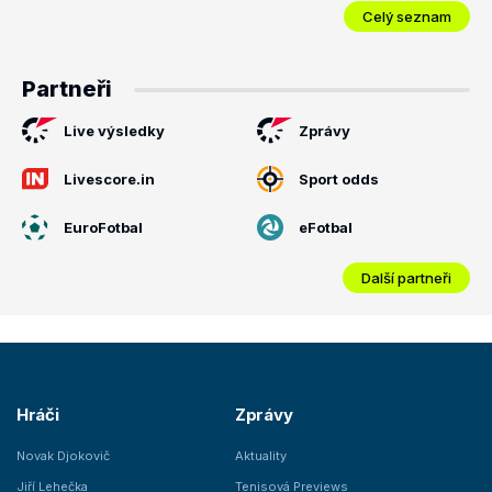
Celý seznam
Partneři
Live výsledky
Zprávy
Livescore.in
Sport odds
EuroFotbal
eFotbal
Další partneři
Hráči
Zprávy
Novak Djokovič
Aktuality
Jiří Lehečka
Tenisová Previews