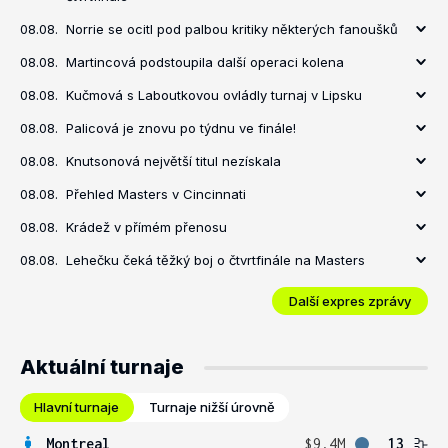
08.08.
Norrie se ocitl pod palbou kritiky některých fanoušků
08.08.
Martincová podstoupila další operaci kolena
08.08.
Kučmová s Laboutkovou ovládly turnaj v Lipsku
08.08.
Palicová je znovu po týdnu ve finále!
08.08.
Knutsonová největší titul nezískala
08.08.
Přehled Masters v Cincinnati
08.08.
Krádež v přímém přenosu
08.08.
Lehečku čeká těžký boj o čtvrtfinále na Masters
Další expres zprávy
Aktuální turnaje
Hlavní turnaje
Turnaje nižší úrovně
Montreal
$9.4M
13