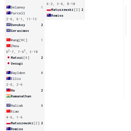
6-2, 3-6, 8-10
Delaney
1
Matuszewski
[2]
2
Purcell
Romios
2-6, 6-1, 11-13
7
Donskoy
2
Gerasimov
Wang
[WC]
1
Zhou
2
3
6
-7, 7-6
, 3-10
Matsui
[4]
2
Uesugi
Bayldon
0
Ellis
2-6, 2-6
Ho
2
Ramanathan
Haliak
0
Xiao
4-6, 1-6
Matuszewski
[2]
2
Romios