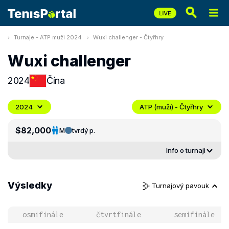
Turnaje - ATP muži 2024
Wuxi challenger - Čtyřhry
Wuxi challenger
2024
Čína
2024
ATP (muži) - Čtyřhry
$82,000
M
tvrdý p.
Info o turnaji
Výsledky
Turnajový pavouk
osmifinále
čtvrtfinále
semifinále