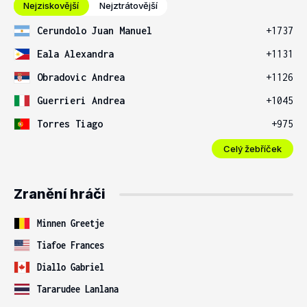
Nejziskovější
Nejztrátovější
Cerundolo Juan Manuel
+1737
Eala Alexandra
+1131
Obradovic Andrea
+1126
Guerrieri Andrea
+1045
Torres Tiago
+975
Celý žebříček
Zranění hráči
Minnen Greetje
Tiafoe Frances
Diallo Gabriel
Tararudee Lanlana