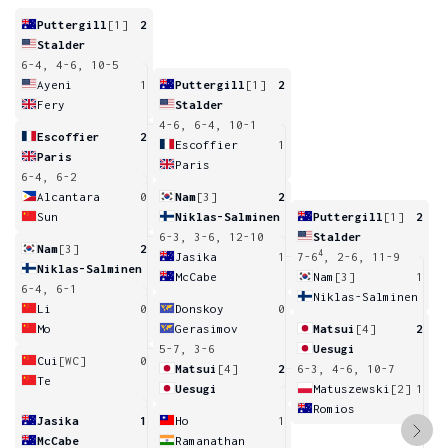
Puttergill
[1]
2
Stalder
6-4, 4-6, 10-5
Ayeni
1
Puttergill
[1]
2
Fery
Stalder
4-6, 6-4, 10-1
Escoffier
2
Escoffier
1
Paris
Paris
6-4, 6-2
Alcantara
0
Nam
[3]
2
Sun
Niklas-Salminen
Puttergill
[1]
2
6-3, 3-6, 12-10
Stalder
Nam
[3]
2
4
Jasika
1
7-6
, 2-6, 11-9
Niklas-Salminen
McCabe
Nam
[3]
1
6-4, 6-1
Niklas-Salminen
Li
0
Donskoy
0
Mo
Gerasimov
Matsui
[4]
2
5-7, 3-6
Uesugi
Cui
[WC]
0
Matsui
[4]
2
6-3, 4-6, 10-7
Te
Uesugi
Matuszewski
[2]
1
Romios
Jasika
1
Ho
1
McCabe
Ramanathan