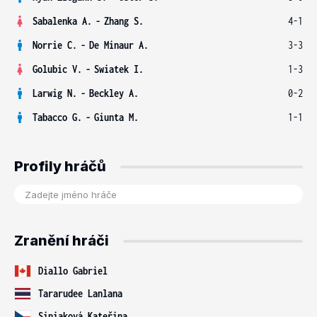
Sabalenka A.
-
Zhang S.
4-1
Norrie C.
-
De Minaur A.
3-3
Golubic V.
-
Swiatek I.
1-3
Larwig N.
-
Beckley A.
0-2
Tabacco G.
-
Giunta M.
1-1
Profily hráčů
Zranění hráči
Diallo Gabriel
Tararudee Lanlana
Siniaková Kateřina