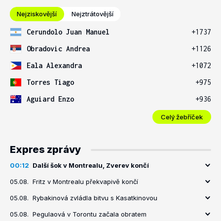
Nejziskovější
Nejztrátovější
Cerundolo Juan Manuel
+1737
Obradovic Andrea
+1126
Eala Alexandra
+1072
Torres Tiago
+975
Aguiard Enzo
+936
Celý žebříček
Expres zprávy
00:12
Další šok v Montrealu, Zverev končí
05.08.
Fritz v Montrealu překvapivě končí
05.08.
Rybakinová zvládla bitvu s Kasatkinovou
05.08.
Pegulaová v Torontu začala obratem