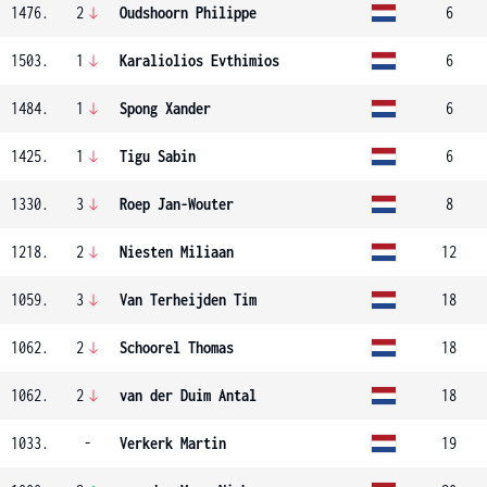
1476.
2
Oudshoorn Philippe
6
1503.
1
Karaliolios Evthimios
6
1484.
1
Spong Xander
6
1425.
1
Tigu Sabin
6
1330.
3
Roep Jan-Wouter
8
1218.
2
Niesten Miliaan
12
1059.
3
Van Terheijden Tim
18
1062.
2
Schoorel Thomas
18
1062.
2
van der Duim Antal
18
1033.
-
Verkerk Martin
19