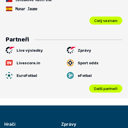
Munar Jaume
Celý seznam
Partneři
Live výsledky
Zprávy
Livescore.in
Sport odds
EuroFotbal
eFotbal
Další partneři
Hráči
Zprávy