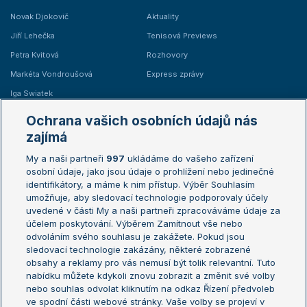
Novak Djokovič
Aktuality
Jiří Lehečka
Tenisová Previews
Petra Kvitová
Rozhovory
Markéta Vondroušová
Express zprávy
Iga Swiatek
Marie Bouzková
Ochrana vašich osobních údajů nás
Žebříčky
Kalendář turnajů
zajímá
My a naši partneři
997
ukládáme do vašeho zařízení
Žebříček ATP (muži)
Australian Open
osobní údaje, jako jsou údaje o prohlížení nebo jedinečné
Žebříček WTA (ženy)
French Open
identifikátory, a máme k nim přístup. Výběr Souhlasím
umožňuje, aby sledovací technologie podporovaly účely
Sázkařský žebříček
Wimbledon
uvedené v části My a naši partneři zpracováváme údaje za
US Open
účelem poskytování. Výběrem Zamítnout vše nebo
odvoláním svého souhlasu je zakážete. Pokud jsou
Turnaj mistrů
sledovací technologie zakázány, některé zobrazené
Turnaj mistryň
obsahy a reklamy pro vás nemusí být tolik relevantní. Tuto
Aktualní trendy
nabídku můžete kdykoli znovu zobrazit a změnit své volby
nebo souhlas odvolat kliknutím na odkaz Řízení předvoleb
ve spodní části webové stránky. Vaše volby se projeví v
Fotbalové přestupy