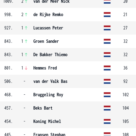
1009.
2
van der Meer Nick
20
998.
2
de Rijke Remko
21
927.
1
Lucassen Peter
27
843.
1
Groen Sander
32
843.
1
De Bakker Thiemo
32
801.
1
Hemmes Fred
36
506.
-
van der Valk Bas
92
468.
-
Bruggeling Roy
102
457.
-
Beks Bart
104
454.
-
Koning Michel
105
445.
-
Fransen Stephan
108