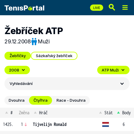
Žebříček ATP
29.12.2008
Muži
Žebříčky
Sázkařský žebříček
2008
ATP Muži
Vyhledávání
Dvouhra
Čtyřhra
Race - Dvouhra
#
Změna
Hráč
Stát
Body
1425.
1
Tijvelijn Ronald
6