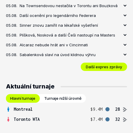
05.08.
Na Townsendovou nestačila v Torontu ani Bouzková
05.08.
Další ocenění pro legendárního Federera
05.08.
Sinner znovu zamířil na lékařské vyšetření
05.08.
Plíšková, Nosková a další Češi nastoupí na Masters
05.08.
Alcaraz nebude hrát ani v Cincinnati
05.08.
Sabalenková slaví na úvod klidnou výhru
Další expres zprávy
Aktuální turnaje
Hlavní turnaje
Turnaje nižší úrovně
Montreal
$9.4M
28
Toronto WTA
$7.4M
32