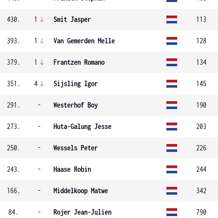
430.
1
Smit Jasper
113
393.
1
Van Gemerden Melle
128
379.
1
Frantzen Romano
134
351.
4
Sijsling Igor
145
291.
-
Westerhof Boy
190
273.
-
Huta-Galung Jesse
203
250.
-
Wessels Peter
226
243.
-
Haase Robin
244
166.
-
Middelkoop Matwe
342
84.
-
Rojer Jean-Julien
790