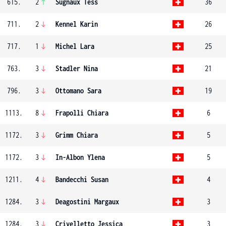
615.
2
Sugnaux Tess
36
711.
2
Kennel Karin
26
717.
1
Michel Lara
25
763.
3
Stadler Nina
21
796.
3
Ottomano Sara
19
1113.
8
Frapolli Chiara
6
1172.
3
Grimm Chiara
5
1172.
3
In-Albon Ylena
5
1211.
4
Bandecchi Susan
4
1284.
3
Deagostini Margaux
3
1284.
3
Crivelletto Jessica
3