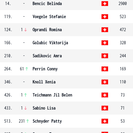
14.
-
Bencic Belinda
2900
119.
-
Voegele Stefanie
523
124.
1
Oprandi Romina
472
166.
-
Golubic Viktorija
328
210.
-
Sadikovic Amra
244
264.
61
Perrin Conny
169
346.
-
Knoll Xenia
110
426.
1
Teichmann Jil Belen
73
433.
1
Sabino Lisa
71
513.
231
Schnyder Patty
53