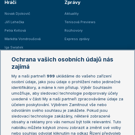
Hráči
Zprávy
Novak Djokovič
Aktuality
Jiří Lehečka
Tenisová Previews
Petra Kvitová
Rozhovory
Markéta Vondroušová
Express zprávy
Iga Swiatek
Marie Bouzková
Ochrana vašich osobních údajů nás
Žebříčky
Kalendář turnajů
zajímá
My a naši partneři
999
ukládáme do vašeho zařízení
Žebříček ATP (muži)
Australian Open
osobní údaje, jako jsou údaje o prohlížení nebo jedinečné
Žebříček WTA (ženy)
French Open
identifikátory, a máme k nim přístup. Výběr Souhlasím
umožňuje, aby sledovací technologie podporovaly účely
Sázkařský žebříček
Wimbledon
uvedené v části My a naši partneři zpracováváme údaje za
US Open
účelem poskytování. Výběrem Zamítnout vše nebo
odvoláním svého souhlasu je zakážete. Pokud jsou
Turnaj mistrů
sledovací technologie zakázány, některé zobrazené
Turnaj mistryň
obsahy a reklamy pro vás nemusí být tolik relevantní. Tuto
Aktualní trendy
nabídku můžete kdykoli znovu zobrazit a změnit své volby
nebo souhlas odvolat kliknutím na odkaz Řízení předvoleb