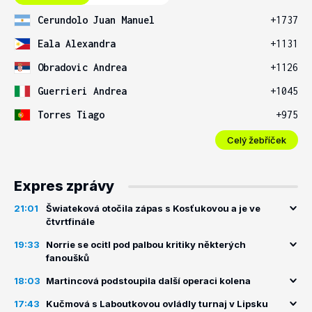
Cerundolo Juan Manuel
+1737
Eala Alexandra
+1131
Obradovic Andrea
+1126
Guerrieri Andrea
+1045
Torres Tiago
+975
Celý žebříček
Expres zprávy
21:01
Šwiateková otočila zápas s Kosťukovou a je ve
čtvrtfinále
19:33
Norrie se ocitl pod palbou kritiky některých
fanoušků
18:03
Martincová podstoupila další operaci kolena
17:43
Kučmová s Laboutkovou ovládly turnaj v Lipsku