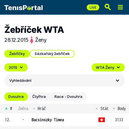
Žebříček WTA
28.12.2015
Ženy
Žebříčky
Sázkařský žebříček
2015
WTA Ženy
Vyhledávání
Dvouhra
Čtyřhra
Race - Dvouhra
#
Změna
Hráč
Stát
Body
12.
-
Bacsinszky Timea
3133