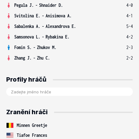
Pegula J.
-
Shnaider D.
4-0
Svitolina E.
-
Anisimova A.
4-1
Sabalenka A.
-
Alexandrova E.
5-4
Samsonova L.
-
Rybakina E.
4-2
Fomin S.
-
Zhukov M.
2-3
Zhang J.
-
Zhu C.
2-2
Profily hráčů
Zranění hráči
Minnen Greetje
Tiafoe Frances