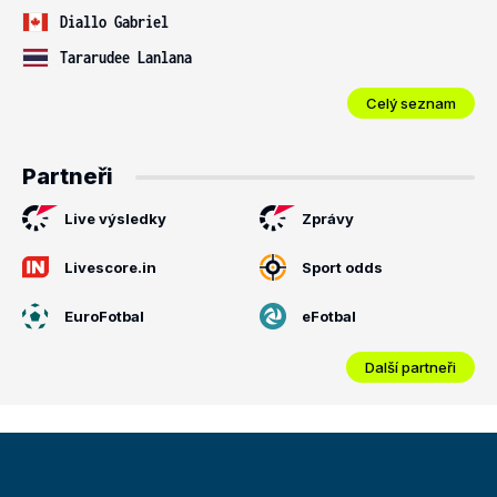
Diallo Gabriel
Tararudee Lanlana
Celý seznam
Partneři
Live výsledky
Zprávy
Livescore.in
Sport odds
EuroFotbal
eFotbal
Další partneři