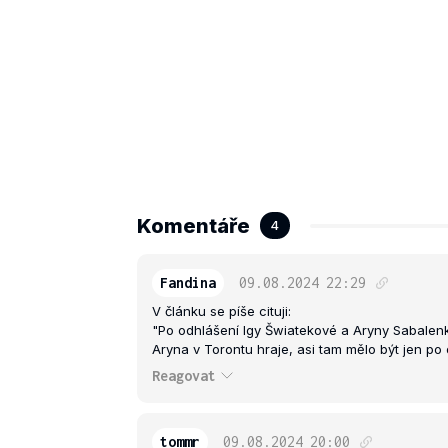
Komentáře
4
Fandina
09.08.2024
22:29
V článku se píše cituji:
"Po odhlášení Igy Šwiatekové a Aryny Sabalenko
Aryna v Torontu hraje, asi tam mělo být jen po odh
Reagovat
tommr
09.08.2024
20:00