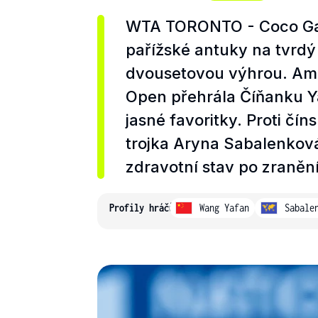
WTA TORONTO - Coco Gau
pařížské antuky na tvrdý
dvousetovou výhrou. Am
Open přehrála Číňanku Ya
jasné favoritky. Proti čí
trojka Aryna Sabalenková 
zdravotní stav po zraněn
Profily hráčů
Wang Yafan
Sabale