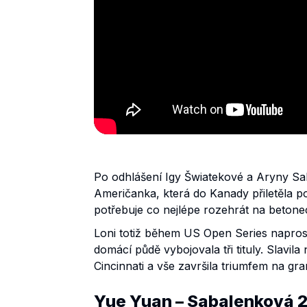
Po odhlášení Igy Šwiatekové a Aryny Sab
Američanka, která do Kanady přiletěla po
potřebuje co nejlépe rozehrát na betone
Loni totiž během US Open Series naprosto
domácí půdě vybojovala tři tituly. Slavil
Cincinnati a vše završila triumfem na 
Yue Yuan – Sabalenková 2