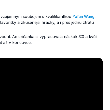
 vzájemným soubojem s kvalifikantkou
Yafan Wang
.
avoritky a zkušenější hráčky, a i přes jednu ztrátu
odní. Američanka si vypracovala náskok 3:0 a kvůli
at až v koncovce.