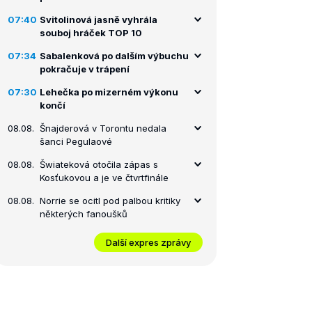
07:40
Svitolinová jasně vyhrála
souboj hráček TOP 10
07:34
Sabalenková po dalším výbuchu
pokračuje v trápení
07:30
Lehečka po mizerném výkonu
končí
08.08.
Šnajderová v Torontu nedala
šanci Pegulaové
08.08.
Šwiateková otočila zápas s
Kosťukovou a je ve čtvrtfinále
08.08.
Norrie se ocitl pod palbou kritiky
některých fanoušků
Další expres zprávy