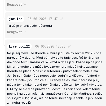
Reagovat
jackiec
06.06.2026
17:47
Ta už je v tenisovém důchodu.
Reagovat
Liverpool22
06.06.2026
18:03
No je zajímavé, že Brenda + Mirra jsou stejný ročník 2007 - obě
narozené v dubnu. Před pár lety se to tady dost řešilo. Brenda
dokonce Mirru smázla ve W 2024 a dnes jsou každá úplně jinde.
Mirra na vrcholu a může být vzorem pro mladé holky zatímco
Brenda se plácá "kdesi" v suterénu - přitom talent měla a má.
Jenže se někde něco nepovedlo. Jedním z klíčových faktorů v
kariéře holek jsou rodiče a u Brendy se asi moc tlačilo na pilu,
média tomu také hodně pomáhala a dále tam byl velký vliv otce.
U Mirry se šlo více přirozenou cestou a rodiče vše kolem tenisu
nechají na obornících viz. angažování Conchity Martinez, rodiče
spíš vyřizují logistiku, ale do tenisu nekecají. A tohle je jen jeden
z mnoha rozdílů.