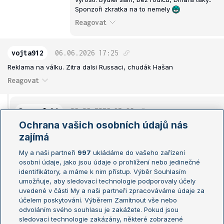
Sponzoři zkratka na to nemely
Reagovat
vojta912
06.06.2026
17:25
Reklama na válku. Zitra dalsi Russaci, chudák Hašan
Reagovat
Drzymalski
06.06.2026
18:16
Ochrana vašich osobních údajů nás
... a jak se cítíš ty?
zajímá
Reagovat
My a naši partneři
997
ukládáme do vašeho zařízení
osobní údaje, jako jsou údaje o prohlížení nebo jedinečné
vojta912
06.06.2026
18:35
identifikátory, a máme k nim přístup. Výběr Souhlasím
umožňuje, aby sledovací technologie podporovaly účely
Tak uvidíme zítra jestli přibude další russky titul v mužském
uvedené v části My a naši partneři zpracováváme údaje za
singlu a případně ženském deblu. Beru to realisticky u
účelem poskytování. Výběrem Zamítnout vše nebo
Lukašenkovny nebo tady se v současné chabé špičce
odvoláním svého souhlasu je zakážete. Pokud jsou
bohužel tituly dají očekávat. To samé v deblu s Townsend.
sledovací technologie zakázány, některé zobrazené
Dulezite je, aby v mužském GS zitra neuspěl agresor Saša