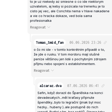
to je uz niekedy az smiesne o co ide niektorym
uzivatelom, aj keby si pozicala na trenerku je to
cisto jej vec, ale Conchita nema v hlave nakadene
a vie co hracka dokaze, ved bola sama
profesionalka
Reagovat
Tomas_Smid_fan
06.06.2026
23:26
o čo mi ide - v tomto konkrétním případě o to,
že jde o rusku. V tom mordoru mají slušné
peníze většinou jen lidé s pochybným zdrojem
příjmu nebo spojení s establishmentem.
Reagovat
alcaraz.dva
07.06.2026
06:41
Safin, když dorazil do Španělska na konci
devadesatych...měl kraťasy připnute
špendlíky...bylo to legrační (jinak byl moc
hezky... hubeny )..ale postupně do nich
vyrostl. Bydlel sám, bez rodičů, Dinara taky..