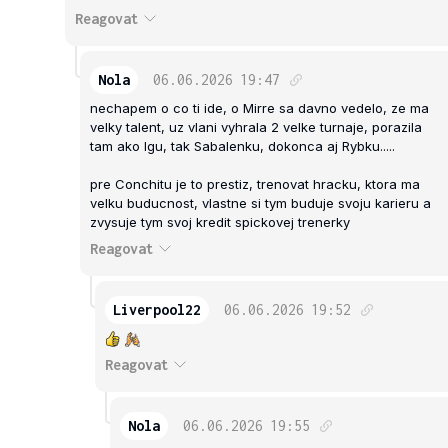
Reagovat
Nola
06.06.2026
19:47
nechapem o co ti ide, o Mirre sa davno vedelo, ze ma
velky talent, uz vlani vyhrala 2 velke turnaje, porazila
tam ako Igu, tak Sabalenku, dokonca aj Rybku.....
pre Conchitu je to prestiz, trenovat hracku, ktora ma
velku buducnost, vlastne si tym buduje svoju karieru a
zvysuje tym svoj kredit spickovej trenerky
Reagovat
Liverpool22
06.06.2026
19:52
Reagovat
Nola
06.06.2026
19:55