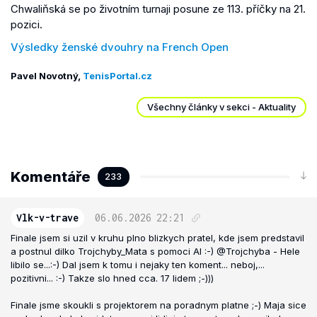
Chwaliňská se po životním turnaji posune ze 113. příčky na 21.
pozici.
Výsledky ženské dvouhry na French Open
Pavel Novotný,
TenisPortal.cz
Všechny články v sekci - Aktuality
Komentáře
233
Vlk-v-trave
06.06.2026
22:21
Finale jsem si uzil v kruhu plno blizkych pratel, kde jsem predstavil
a postnul dilko Trojchyby_Mata s pomoci AI :-) @Trojchyba - Hele
libilo se...:-) Dal jsem k tomu i nejaky ten koment... neboj,...
pozitivni... :-) Takze slo hned cca. 17 lidem ;-)))
Finale jsme skoukli s projektorem na poradnym platne ;-) Maja sice