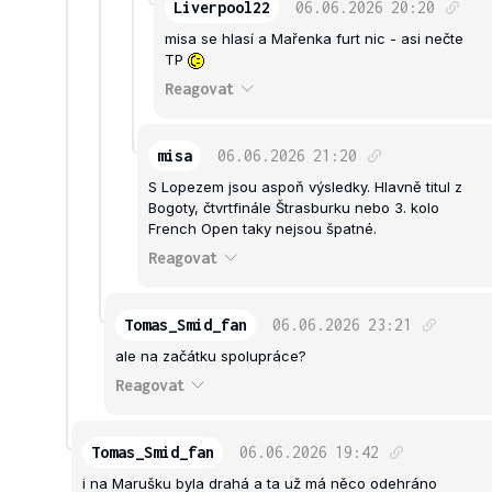
Liverpool22
06.06.2026
20:20
misa se hlasí a Mařenka furt nic - asi nečte
TP
Reagovat
misa
06.06.2026
21:20
S Lopezem jsou aspoň výsledky. Hlavně titul z
Bogoty, čtvrtfinále Štrasburku nebo 3. kolo
French Open taky nejsou špatné.
Reagovat
Tomas_Smid_fan
06.06.2026
23:21
ale na začátku spolupráce?
Reagovat
Tomas_Smid_fan
06.06.2026
19:42
i na Marušku byla drahá a ta už má něco odehráno