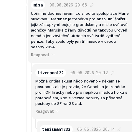
misa
06.06.2026
20:08
Upřímně dodnes nevím, co si od té spolupráce Marie
slibovala... Martinez je trenérka pro absolutní špičku,
jejíž zástupkyně bojují o grandslamy a místo světové
jedničky. Maruška z řady důvodů na takovou úroveň
nemá a jen zbytečně utrácela své tvrdě vydřené
peníze. Taky spolu byly jen tři měsíce v úvodu
sezony 2024.
Reagovat
Liverpool22
06.06.2026
20:12
Možná chtěla zkusit něco nového - někam se
posunout, ale je pravda, že Conchita je trenérka
pro TOP hráčky nebo pro nějakou mladou holku s
potenciálem, kde si vezme bonusy za případné
postupy do SF na GS atd.
Reagovat
tenisman1233
06.06.2026
20:14