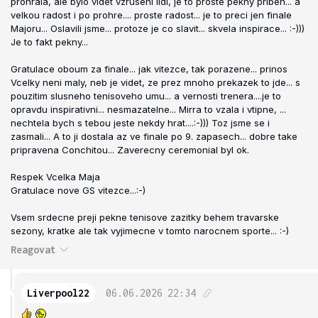
prohrala, ale bylo videt vzruseni lidi, je to proste pekny pribeh... a
velkou radost i po prohre.... proste radost... je to preci jen finale
Majoru... Oslavili jsme... protoze je co slavit... skvela inspirace... :-)))
Je to fakt pekny...
Gratulace oboum za finale... jak vitezce, tak porazene... prinos
Vcelky neni maly, neb je videt, ze prez mnoho prekazek to jde... s
pouzitim slusneho tenisoveho umu... a vernosti trenera....je to
opravdu inspirativni... nesmazatelne... Mirra to vzala i vtipne, ...
nechtela bych s tebou jeste nekdy hrat....:-))) Toz jsme se i
zasmali... A to ji dostala az ve finale po 9. zapasech... dobre take
pripravena Conchitou... Zaverecny ceremonial byl ok.
Respek Vcelka Maja
Gratulace nove GS vitezce...:-)
Vsem srdecne preji pekne tenisove zazitky behem travarske
sezony, kratke ale tak vyjimecne v tomto narocnem sporte... :-)
Reagovat
Liverpool22
06.06.2026
22:34