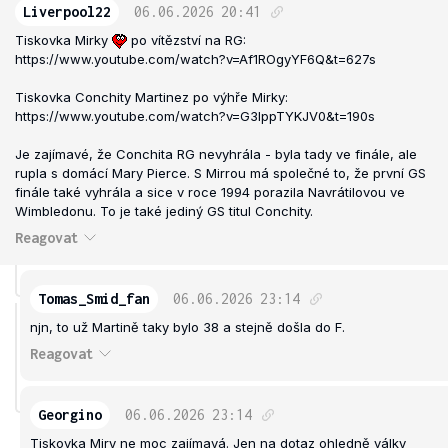
Liverpool22
06.06.2026
20:41
Tiskovka Mirky
po vítězství na RG:
https://www.youtube.com/watch?v=Af1ROgyYF6Q&t=627s
Tiskovka Conchity Martinez po výhře Mirky:
https://www.youtube.com/watch?v=G3lppTYKJV0&t=190s
Je zajímavé, že Conchita RG nevyhrála - byla tady ve finále, ale
rupla s domácí Mary Pierce. S Mirrou má společné to, že první GS
finále také vyhrála a sice v roce 1994 porazila Navrátilovou ve
Wimbledonu. To je také jediný GS titul Conchity.
Reagovat
Tomas_Smid_fan
06.06.2026
23:14
njn, to už Martině taky bylo 38 a stejně došla do F.
Reagovat
Georgino
06.06.2026
23:14
Tiskovka Miry ne moc zajímavá. Jen na dotaz ohledně války