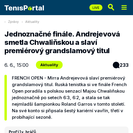
Zprávy
Aktuality
Jednoznačné finále. Andrejevová
smetla Chwaliňskou a slaví
premiérový grandslamový titul
6. 6., 15:00
233
Aktuality
FRENCH OPEN - Mirra Andrejevová slaví premiérový
grandslamový titul. Ruská tenistka si ve finále French
Open poradila s polskou senzací Majou Chwaliňskou
jednoznačně po setech 6:3, 6:2, a stala se tak
nejmladší šampionkou Roland Garros v tomto století.
Na své konto si připsala šestý kariérní vavřín, třetí v
probíhající sezoně.
Profily hráčů