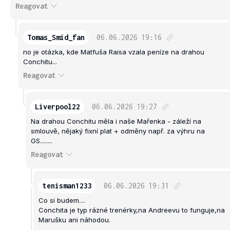
Reagovat
Tomas_Smid_fan
06.06.2026
19:16
no je otázka, kde Matfuša Raisa vzala peníze na drahou
Conchitu...
Reagovat
Liverpool22
06.06.2026
19:27
Na drahou Conchitu měla i naše Mařenka - záleží na
smlouvě, nějaký fixní plat + odměny např. za výhru na
GS........
Reagovat
tenisman1233
06.06.2026
19:31
Co si budem....
Conchita je typ rázné trenérky,na Andreevu to funguje,na
Marušku ani náhodou.