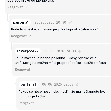
cca 500 kiláků od Mongolska.
Reagovat
pantera1
06.06.2026
20:30
Bude to směska, s mámou jak přes kopírák včetně vlasů.
Reagovat
Liverpool22
06.06.2026
20:33
Jo, jo mamce je hodně podobná - vlasy, vysoké čelo,
tvář...Mongola možná měla prapradědečka - takže směska.
Reagovat
pantera1
06.06.2026
20:37
Pokud se něco nesemele, myslím že má našlápnuto být
budoucí jednička.
Reagovat