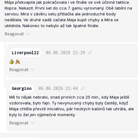
Mája překvapila jak pokračovala i ve finále ve své účinné taktice.
Kopce. Nekazit. První set do cca 7. gamu vyrovnaný. Obě labilní na
servisu. Mira v závěru setu přitlačila ale jednoduché body
nedělala. Ve druhé sadě začala Maja kupit chyby a Mira se
uklidnila. Nakonec to nebylo až tak špatné finále.
Reagovat
Liverpool22
06.06.2026
22:29
Reagovat
Georgino
06.06.2026
22:44
Mě to nějak nebralo, snad prvních cca 25 min., kdy Maja ještě
vzdorovala, bylo fajn. Ty nevynucený chyby byly častěji, když
Maja chtěla převzít iniciativu, pár hezkých balónů tak uhrála, ale
byly to žel jen výjimečné momenty.
Reagovat