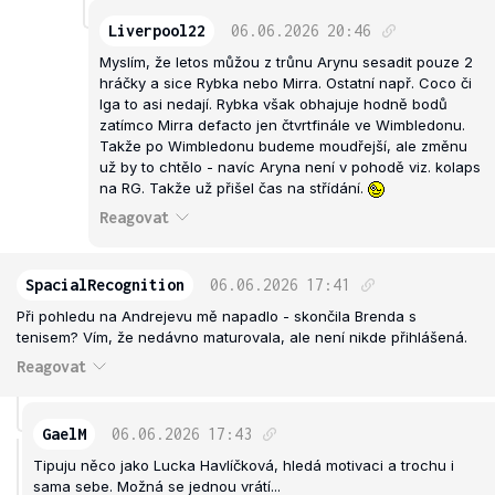
Liverpool22
06.06.2026
20:46
Myslím, že letos můžou z trůnu Arynu sesadit pouze 2
hráčky a sice Rybka nebo Mirra. Ostatní např. Coco či
Iga to asi nedají. Rybka však obhajuje hodně bodů
zatímco Mirra defacto jen čtvrtfinále ve Wimbledonu.
Takže po Wimbledonu budeme moudřejší, ale změnu
už by to chtělo - navíc Aryna není v pohodě viz. kolaps
na RG. Takže už přišel čas na střídání.
Reagovat
SpacialRecognition
06.06.2026
17:41
Při pohledu na Andrejevu mě napadlo - skončila Brenda s
tenisem? Vím, že nedávno maturovala, ale není nikde přihlášená.
Reagovat
GaelM
06.06.2026
17:43
Tipuju něco jako Lucka Havlíčková, hledá motivaci a trochu i
sama sebe. Možná se jednou vrátí...