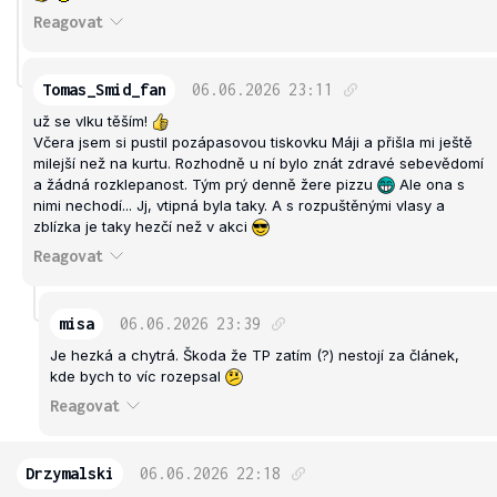
Reagovat
Tomas_Smid_fan
06.06.2026
23:11
už se vlku těším!
Včera jsem si pustil pozápasovou tiskovku Máji a přišla mi ještě
milejší než na kurtu. Rozhodně u ní bylo znát zdravé sebevědomí
a žádná rozklepanost. Tým prý denně žere pizzu
Ale ona s
nimi nechodí... Jj, vtipná byla taky. A s rozpuštěnými vlasy a
zblízka je taky hezčí než v akci
Reagovat
misa
06.06.2026
23:39
Je hezká a chytrá. Škoda že TP zatím (?) nestojí za článek,
kde bych to víc rozepsal
Reagovat
Drzymalski
06.06.2026
22:18