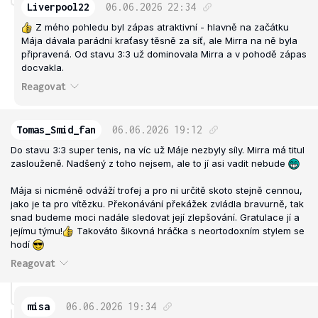
Liverpool22
06.06.2026
22:34
Z mého pohledu byl zápas atraktivní - hlavně na začátku
Mája dávala parádní kraťasy těsně za síť, ale Mirra na ně byla
připravená. Od stavu 3:3 už dominovala Mirra a v pohodě zápas
docvakla.
Reagovat
Tomas_Smid_fan
06.06.2026
19:12
Do stavu 3:3 super tenis, na víc už Máje nezbyly síly. Mirra má titul
zaslouženě. Nadšený z toho nejsem, ale to jí asi vadit nebude
Mája si nicméně odváží trofej a pro ni určitě skoto stejně cennou,
jako je ta pro vítězku. Překonávání překážek zvládla bravurně, tak
snad budeme moci nadále sledovat její zlepšování. Gratulace jí a
jejímu týmu!
Takováto šikovná hráčka s neortodoxním stylem se
hodí
Reagovat
misa
06.06.2026
19:34