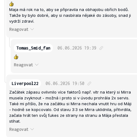
Maja má rok na to, aby se připravila na obhajobu obřích bodů.
Takže by bylo dobré, aby si nasbírala nějaké do zásoby, snad ji
vydrží zdraví.
Reagovat
Tomas_Smid_fan
06.06.2026
19:39
Reagovat
Liverpool22
06.06.2026
19:50
Začátek zápasu ovlivnilo více faktorů např. vítr na který si Mirra
musela zvyknout - možná i proto si v úvodu prohrála 2x servis.
Také mi přišlo, že na začátku si Mirra nechala vnutit hru od Máji
- hodně se kopcovalo. Od stavu 3:3 se Mirra uklidnila, přitvrdila,
začala hrát ten svůj ťukes ze strany na stranu a Mája přestala
stíhat.
Reagovat