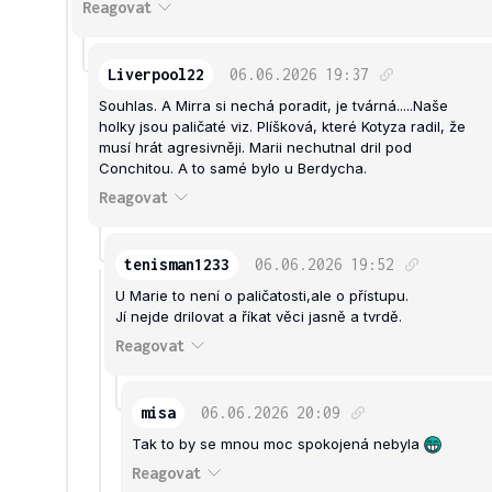
Reagovat
Liverpool22
06.06.2026
19:37
Souhlas. A Mirra si nechá poradit, je tvárná.....Naše
holky jsou paličaté viz. Plíšková, které Kotyza radil, že
musí hrát agresivněji. Marii nechutnal dril pod
Conchitou. A to samé bylo u Berdycha.
Reagovat
tenisman1233
06.06.2026
19:52
U Marie to není o paličatosti,ale o přístupu.
Jí nejde drilovat a říkat věci jasně a tvrdě.
Reagovat
misa
06.06.2026
20:09
Tak to by se mnou moc spokojená nebyla
Reagovat