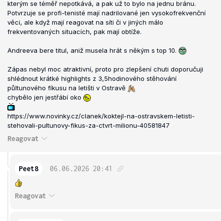
kterým se téměř nepotkává, a pak už to bylo na jednu bránu.
Potvrzuje se profi-tenisté mají nadrilované jen vysokofrekvenční
věci, ale když mají reagovat na síti či v jiných málo
frekventovaných situacích, pak mají obtíže.
Andreeva bere titul, aniž musela hrát s někým s top 10.
Zápas nebyl moc atraktivní, proto pro zlepšení chuti doporučuji
shlédnout krátké highlights z 3,5hodinového stěhování
půltunového fíkusu na letišti v Ostravě
chybělo jen jestřábí oko
https://www.novinky.cz/clanek/koktejl-na-ostravskem-letisti-
stehovali-pultunovy-fikus-za-ctvrt-milionu-40581847
Reagovat
Peet8
06.06.2026
20:41
Reagovat