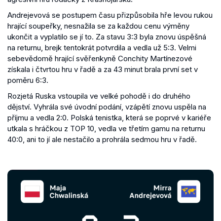
Andrejevová se postupem času přizpůsobila hře levou rukou
hrající soupeřky, nesnažila se za každou cenu výměny
ukončit a vyplatilo se jí to. Za stavu 3:3 byla znovu úspěšná
na returnu, brejk tentokrát potvrdila a vedla už 5:3. Velmi
sebevědomě hrající svěřenkyně Conchity Martínezové
získala i čtvrtou hru v řadě a za 43 minut brala první set v
poměru 6:3.
Rozjetá Ruska vstoupila ve velké pohodě i do druhého
dějství. Vyhrála své úvodní podání, vzápětí znovu uspěla na
příjmu a vedla 2:0. Polská tenistka, která se poprvé v kariéře
utkala s hráčkou z TOP 10, vedla ve třetím gamu na returnu
40:0, ani to jí ale nestačilo a prohrála sedmou hru v řadě.