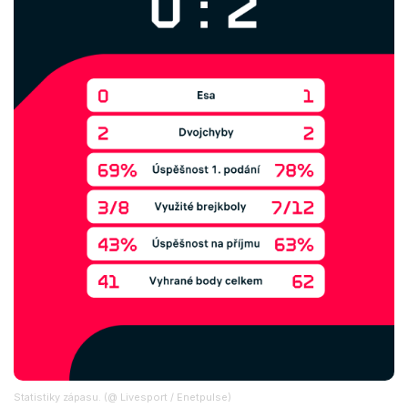
Statistiky zápasu. (@ Livesport / Enetpulse)