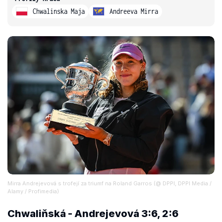
Chwalinska Maja
Andreeva Mirra
Mirra Andrejevová s trofejí za triumf na Roland Garros (@ DPPI, DPPI Media /
Alamy / Profimedia)
Chwaliňská - Andrejevová 3:6, 2:6