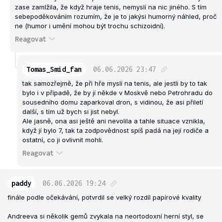
zase zamlžila, že když hraje tenis, nemyslí na nic jiného. S tím
sebepoděkováním rozumím, že je to jakýsi humorný náhled, proč
ne (humor i umění mohou být trochu schizoidní).
Reagovat
Tomas_Smid_fan
06.06.2026
23:47
tak samozřejmě, že při hře myslí na tenis, ale jestli by to tak
bylo i v případě, že by jí někde v Moskvě nebo Petrohradu do
sousedního domu zaparkoval dron, s vidinou, že asi přiletí
další, s tím už bych si jist nebyl.
Ale jasně, ona asi ještě ani nevolila a tahle situace vznikla,
když jí bylo 7, tak ta zodpovědnost spíš padá na její rodiče a
ostatní, co ji ovlivnit mohli.
Reagovat
paddy
06.06.2026
19:24
finále podle očekávání, potvrdil se velký rozdíl papírové kvality
Andreeva si několik gemů zvykala na neortodoxní herní styl, se