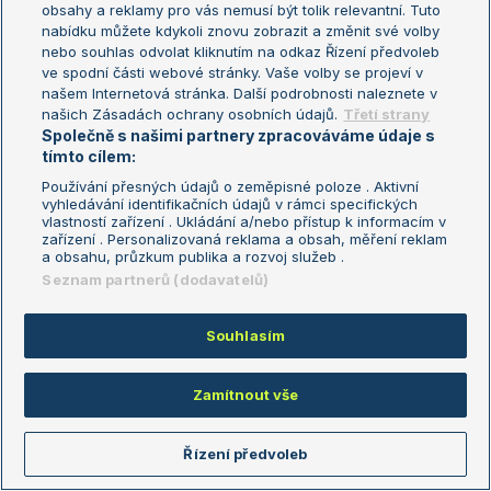
obsahy a reklamy pro vás nemusí být tolik relevantní. Tuto
Reagovat
nabídku můžete kdykoli znovu zobrazit a změnit své volby
nebo souhlas odvolat kliknutím na odkaz Řízení předvoleb
ve spodní části webové stránky. Vaše volby se projeví v
Patik
06.06.2026
20:38
našem Internetová stránka. Další podrobnosti naleznete v
našich Zásadách ochrany osobních údajů.
Třetí strany
Dúfam že Zverev v troch setoch win
Společně s našimi partnery zpracováváme údaje s
Reagovat
tímto cílem:
Používání přesných údajů o zeměpisné poloze . Aktivní
vyhledávání identifikačních údajů v rámci specifických
tenisman1233
06.06.2026
20:40
vlastností zařízení . Ukládání a/nebo přístup k informacím v
zařízení . Personalizovaná reklama a obsah, měření reklam
Ženský debl podle tvé filozofie je už předem russký.
a obsahu, průzkum publika a rozvoj služeb .
Katka s Ruskem má společného jen polovinu rodiny.
Seznam partnerů (dodavatelů)
Reagovat
Souhlasím
GaelM
06.06.2026
17:22
Zamítnout vše
"I want to thank myself"
Jako jo, sebevědomí je fajn, ale mít tak třetinu děkovačky o sobě
Řízení předvoleb
nepůsobí úplně nejlíp...
Reagovat