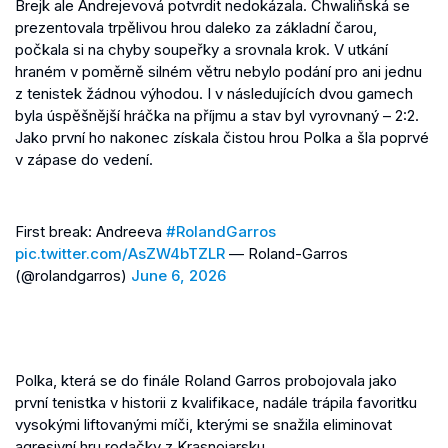
Brejk ale Andrejevová potvrdit nedokázala. Chwaliňská se
prezentovala trpělivou hrou daleko za základní čarou,
počkala si na chyby soupeřky a srovnala krok. V utkání
hraném v poměrně silném větru nebylo podání pro ani jednu
z tenistek žádnou výhodou. I v následujících dvou gamech
byla úspěšnější hráčka na příjmu a stav byl vyrovnaný – 2:2.
Jako první ho nakonec získala čistou hrou Polka a šla poprvé
v zápase do vedení.
First break: Andreeva
#RolandGarros
pic.twitter.com/AsZW4bTZLR
— Roland-Garros
(@rolandgarros)
June 6, 2026
Polka, která se do finále Roland Garros probojovala jako
první tenistka v historii z kvalifikace, nadále trápila favoritku
vysokými liftovanými míči, kterými se snažila eliminovat
agresivní hru rodačky z Krasnojarsku.