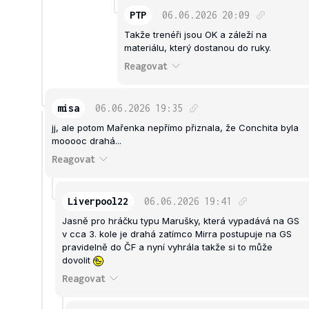
PTP
06.06.2026
20:09
Takže trenéři jsou OK a záleží na
materiálu, který dostanou do ruky.
Reagovat
misa
06.06.2026
19:35
jj, ale potom Mařenka nepřímo přiznala, že Conchita byla
mooooc drahá...
Reagovat
Liverpool22
06.06.2026
19:41
Jasně pro hráčku typu Marušky, která vypadává na GS
v cca 3. kole je drahá zatímco Mirra postupuje na GS
pravidelně do ČF a nyní vyhrála takže si to může
dovolit
Reagovat