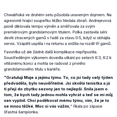
Chwaliňská ve druhém setu působila unaveným dojmem. Na
agresivně hrající soupeřku těžko hledala zbraň. Andrejevová
jasně diktovala tempo výměn a směřovala za svým
premiérovým grandslamovým titulem. Polka zastavila sérii
devíti ztracených gamů v řadě za stavu 0:5, když si obhájila
servis. Vzápětí uspěla i na returnu a snížila na rozdíl tří gamů.
Favoritka už ale žádné další komplikace nepřipustila.
Soustředěným výkonem dovedla utkání po setech 6:3, 6:2 k
vítěznému konci a mohla se radovat z prvního
grandslamového titulu v kariéře.
"Gratuluji Maje a jejímu týmu. To, co jsi tady celý týden
předváděla, bylo neuvěřitelné. Jsi skvělá tenistka a já
ti přeji do zbytku sezony jen to nejlepší. Snila jsem o
tom, že bych tady jednou mohla vyhrát a teď se mi můj
sen vyplnil. Chci poděkovat mému týmu, vím, že je to
se mnou těžké. Moc si vás vážím
,“ říkala po zápase
šťastná šampionka.