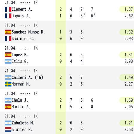
21.04.
--:--
1K
Clement A.
2
4
7
7
1.37
3
7
Dupuis A.
1
6
6
6
2.62
21.04.
--:--
1K
Sanchez-Munoz D.
1
3
6
1.32
Saulnier C.
0
6
0
2.93
21.04.
--:--
1K
Lopez F.
2
6
6
1.31
Etlis G.
0
4
4
2.90
21.04.
--:--
1K
Calleri A. (16)
2
6
7
1.49
Norman M.
0
2
5
2.27
21.04.
--:--
1K
Chela J.
2
7
5
6
1.60
Martin A.
1
5
7
0
2.05
21.04.
--:--
1K
Zabaleta M.
2
6
6
1.21
Sluiter R.
0
2
0
3.53