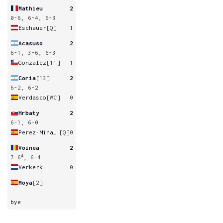
Mathieu
2
0-6, 6-4, 6-3
Eschauer
[Q]
1
Acasuso
2
6-1, 3-6, 6-3
Gonzalez
[11]
1
Coria
[13]
2
6-2, 6-2
Verdasco
[WC]
0
Hrbaty
2
6-1, 6-0
Perez-Minarro
[Q]
0
Voinea
2
4
7-6
, 6-4
Verkerk
0
Moya
[2]
bye