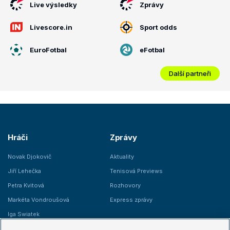
Live výsledky
Zprávy
Livescore.in
Sport odds
EuroFotbal
eFotbal
Další partneři
Hráči
Zprávy
Novak Djokovič
Aktuality
Jiří Lehečka
Tenisová Previews
Petra Kvitová
Rozhovory
Markéta Vondroušová
Express zprávy
Iga Swiatek
Marie Bouzková