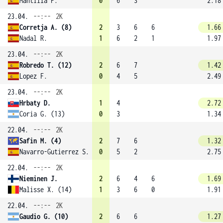
Mantilla F.
0
6
3
2.18
23.04.
--:--
2K
Corretja A. (8)
2
3
6
6
1.66
Nadal R.
1
6
2
1
1.97
23.04.
--:--
2K
Robredo T. (12)
2
6
7
1.42
Lopez F.
0
4
5
2.49
23.04.
--:--
2K
Hrbaty D.
1
4
2.72
Coria G. (13)
0
3
1.34
22.04.
--:--
2K
Safin M. (4)
2
7
6
1.32
Navarro-Gutierrez S.
0
5
2
2.75
22.04.
--:--
2K
Nieminen J.
2
6
4
6
1.69
Malisse X. (14)
1
3
6
0
1.91
22.04.
--:--
2K
Gaudio G. (10)
2
6
6
1.27