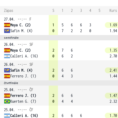
Zápas
S
1
2
3
4
5
Kurs
27.04.
--:--
F
Moya C. (2)
1
5
6
6
3
1.69
Safin M. (4)
0
7
2
2
0
1.94
semifinále
26.04.
--:--
SF
Moya C. (2)
2
7
6
1.35
Calleri A. (16)
0
6
2
2.70
26.04.
--:--
SF
Safin M. (4)
2
6
6
2.41
Ferrero J. (1)
0
4
3
1.44
čtvrtfinále
25.04.
--:--
ČF
Ferrero J. (1)
2
6
6
1.47
Kuerten G. (7)
0
4
4
2.32
25.04.
--:--
ČF
Calleri A. (16)
2
6
6
6
1.70