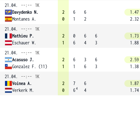
21.04.
--:--
1K
Davydenko N.
2
6
6
1.47
Montanes A.
0
1
2
2.32
21.04.
--:--
1K
Mathieu P.
2
0
6
6
1.73
Eschauer W.
1
6
4
3
1.88
21.04.
--:--
1K
Acasuso J.
2
6
3
6
2.59
Gonzalez F. (11)
1
1
6
3
1.38
21.04.
--:--
1K
Voinea A.
2
7
6
1.87
4
Verkerk M.
0
6
4
1.74