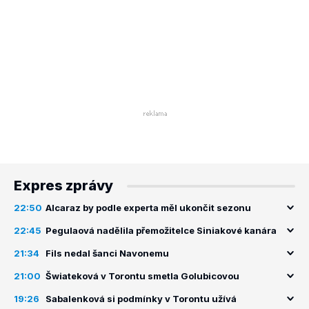
Expres zprávy
22:50
Alcaraz by podle experta měl ukončit sezonu
22:45
Pegulaová nadělila přemožitelce Siniakové kanára
21:34
Fils nedal šanci Navonemu
21:00
Šwiateková v Torontu smetla Golubicovou
19:26
Sabalenková si podmínky v Torontu užívá