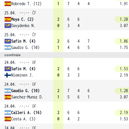
Robredo T. (12)
1
7
4
4
1.91
25.04.
--:--
ČF
Moya C. (2)
2
6
6
1.28
Davydenko N.
0
3
4
3.07
25.04.
--:--
ČF
Safin M. (4)
2
6
4
7
1.86
Gaudio G. (10)
1
4
6
5
1.75
osmifinále
24.04.
--:--
OF
Safin M. (4)
2
6
6
1.53
Nieminen J.
0
3
3
2.19
24.04.
--:--
OF
Gaudio G. (10)
2
7
4
6
1.28
Sanchez-Munoz D.
1
5
6
1
3.07
24.04.
--:--
OF
Calleri A. (16)
2
6
6
2.19
Costa A. (3)
0
4
2
1.53
24.04.
--:--
OF