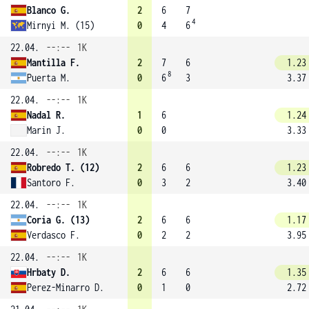
Blanco G.
2
6
7
4
Mirnyi M. (15)
0
4
6
22.04.
--:--
1K
Mantilla F.
2
7
6
1.23
8
Puerta M.
0
6
3
3.37
22.04.
--:--
1K
Nadal R.
1
6
1.24
Marin J.
0
0
3.33
22.04.
--:--
1K
Robredo T. (12)
2
6
6
1.23
Santoro F.
0
3
2
3.40
22.04.
--:--
1K
Coria G. (13)
2
6
6
1.17
Verdasco F.
0
2
2
3.95
22.04.
--:--
1K
Hrbaty D.
2
6
6
1.35
Perez-Minarro D.
0
1
0
2.72