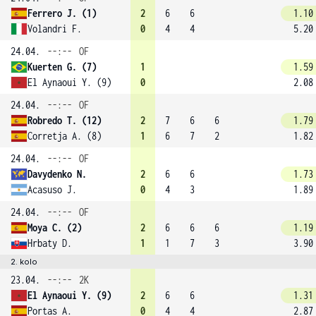
Ferrero J. (1)
2
6
6
1.10
Volandri F.
0
4
4
5.20
24.04.
--:--
OF
Kuerten G. (7)
1
1.59
El Aynaoui Y. (9)
0
2.08
24.04.
--:--
OF
Robredo T. (12)
2
7
6
6
1.79
Corretja A. (8)
1
6
7
2
1.82
24.04.
--:--
OF
Davydenko N.
2
6
6
1.73
Acasuso J.
0
4
3
1.89
24.04.
--:--
OF
Moya C. (2)
2
6
6
6
1.19
Hrbaty D.
1
1
7
3
3.90
2. kolo
23.04.
--:--
2K
El Aynaoui Y. (9)
2
6
6
1.31
Portas A.
0
4
4
2.87