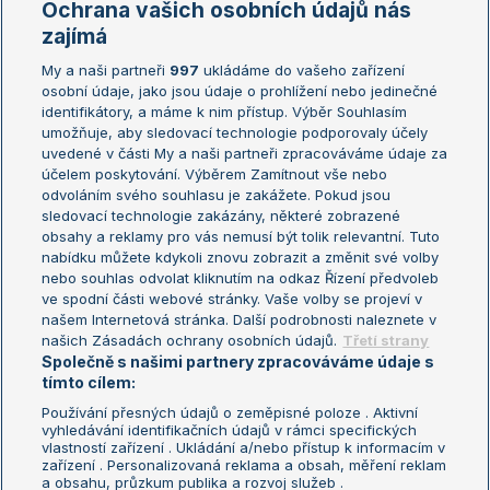
Ochrana vašich osobních údajů nás
Žebříčky
Kalendář turnajů
zajímá
My a naši partneři
997
ukládáme do vašeho zařízení
Žebříček ATP (muži)
Australian Open
osobní údaje, jako jsou údaje o prohlížení nebo jedinečné
Žebříček WTA (ženy)
French Open
identifikátory, a máme k nim přístup. Výběr Souhlasím
umožňuje, aby sledovací technologie podporovaly účely
Sázkařský žebříček
Wimbledon
uvedené v části My a naši partneři zpracováváme údaje za
US Open
účelem poskytování. Výběrem Zamítnout vše nebo
odvoláním svého souhlasu je zakážete. Pokud jsou
Turnaj mistrů
sledovací technologie zakázány, některé zobrazené
Turnaj mistryň
obsahy a reklamy pro vás nemusí být tolik relevantní. Tuto
Aktualní trendy
nabídku můžete kdykoli znovu zobrazit a změnit své volby
nebo souhlas odvolat kliknutím na odkaz Řízení předvoleb
ve spodní části webové stránky. Vaše volby se projeví v
Fotbalové přestupy
našem Internetová stránka. Další podrobnosti naleznete v
Livesport Daily
našich Zásadách ochrany osobních údajů.
Třetí strany
Společně s našimi partnery zpracováváme údaje s
LS Prague Open
tímto cílem:
Používání přesných údajů o zeměpisné poloze . Aktivní
vyhledávání identifikačních údajů v rámci specifických
vlastností zařízení . Ukládání a/nebo přístup k informacím v
Podmínky užití
Nastavení soukromí
zařízení . Personalizovaná reklama a obsah, měření reklam
GDPR a žurnalistika
Reklama
a obsahu, průzkum publika a rozvoj služeb .