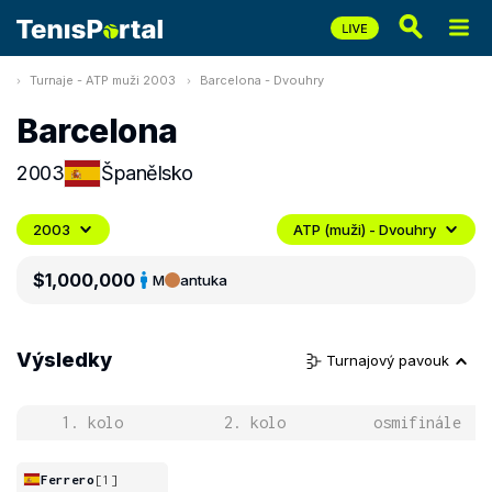
Turnaje - ATP muži 2003
Barcelona - Dvouhry
Barcelona
2003
Španělsko
2003
ATP (muži) - Dvouhry
$1,000,000
M
antuka
Výsledky
Turnajový pavouk
1. kolo
2. kolo
osmifinále
Ferrero
[1]