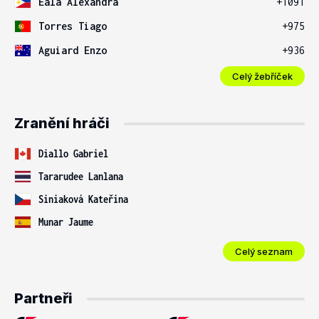
Eala Alexandra
+1091
Torres Tiago
+975
Aguiard Enzo
+936
Celý žebříček
Zranění hráči
Diallo Gabriel
Tararudee Lanlana
Siniaková Kateřina
Munar Jaume
Celý seznam
Partneři