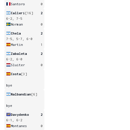
Santoro
0
Calleri
[16]
2
6-2, 7-5
Norman
0
Chela
2
7-5, 5-7, 6-0
Martin
1
Zabaleta
2
6-2, 6-0
Sluiter
0
Costa
[3]
bye
Nalbandian
[6]
bye
Davydenko
2
6-1, 6-2
Montanes
0