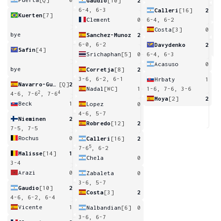
Gaudio
[10]
2
7
6-4, 6-3
Calleri
[16]
2
Kuerten
[7]
Clement
0
6-4, 6-2
Costa
[3]
0
bye
Sanchez-Munoz
2
3
6-0, 6-2
Davydenko
2
Safin
[4]
Srichaphan
[5]
0
6-4, 6-3
Acasuso
0
bye
Corretja
[8]
2
3-6, 6-2, 6-1
Hrbaty
1
Navarro-Gutierrez
[Q]
2
Nadal
[WC]
1
1-6, 7-6, 3-6
2
4
4-6, 7-6
, 7-6
Moya
[2]
2
Beck
1
Lopez
0
4-6, 5-7
Nieminen
2
Robredo
[12]
2
7-5, 7-5
Rochus
0
Calleri
[16]
2
5
7-6
, 6-2
Malisse
[14]
1
Chela
0
3-4
Arazi
0
Zabaleta
0
3-6, 5-7
Gaudio
[10]
2
Costa
[3]
2
4-6, 6-2, 6-4
Vicente
1
Nalbandian
[6]
0
3-6, 6-7