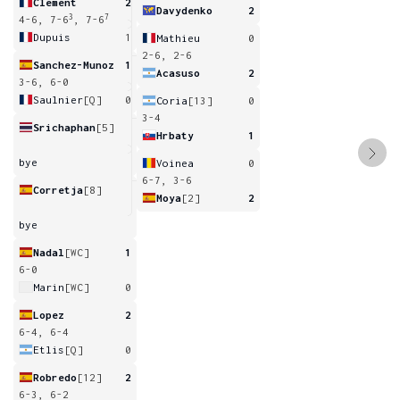
Clement
2
Davydenko
2
3
7
4-6, 7-6
, 7-6
Dupuis
1
Mathieu
0
2-6, 2-6
Sanchez-Munoz
1
Acasuso
2
3-6, 6-0
Saulnier
[Q]
0
Coria
[13]
0
3-4
Srichaphan
[5]
Hrbaty
1
bye
Voinea
0
6-7, 3-6
Corretja
[8]
Moya
[2]
2
bye
Nadal
[WC]
1
6-0
Marin
[WC]
0
Lopez
2
6-4, 6-4
Etlis
[Q]
0
Robredo
[12]
2
6-3, 6-2