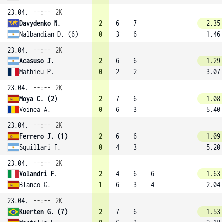
23.04.
--:--
2K
Davydenko N.
2
6
7
2.35
Nalbandian D. (6)
0
3
6
1.46
23.04.
--:--
2K
Acasuso J.
2
6
6
1.29
Mathieu P.
0
2
2
3.07
23.04.
--:--
2K
Moya C. (2)
2
7
6
1.08
Voinea A.
0
6
3
5.40
23.04.
--:--
2K
Ferrero J. (1)
2
6
6
1.09
Squillari F.
0
4
3
5.20
23.04.
--:--
2K
Volandri F.
2
4
6
6
1.63
Blanco G.
1
6
3
4
2.04
23.04.
--:--
2K
Kuerten G. (7)
2
7
6
1.53