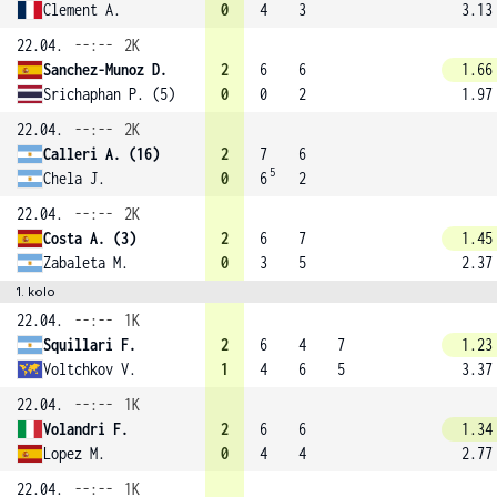
Clement A.
0
4
3
3.13
22.04.
--:--
2K
Sanchez-Munoz D.
2
6
6
1.66
Srichaphan P. (5)
0
0
2
1.97
22.04.
--:--
2K
Calleri A. (16)
2
7
6
5
Chela J.
0
6
2
22.04.
--:--
2K
Costa A. (3)
2
6
7
1.45
Zabaleta M.
0
3
5
2.37
1. kolo
22.04.
--:--
1K
Squillari F.
2
6
4
7
1.23
Voltchkov V.
1
4
6
5
3.37
22.04.
--:--
1K
Volandri F.
2
6
6
1.34
Lopez M.
0
4
4
2.77
22.04.
--:--
1K