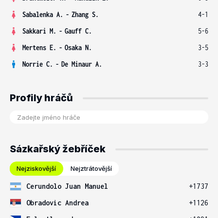
Sabalenka A.
-
Zhang S.
4-1
Sakkari M.
-
Gauff C.
5-6
Mertens E.
-
Osaka N.
3-5
Norrie C.
-
De Minaur A.
3-3
Profily hráčů
Sázkařský žebříček
Nejziskovější
Nejztrátovější
Cerundolo Juan Manuel
+1737
Obradovic Andrea
+1126