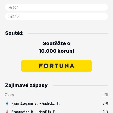
Soutěž
Soutěžte o
10.000 korun!
Zajímavé zápasy
Zápas
H2H
Ryan Ziegann S.
-
Gadecki T.
3-0
Brantmeier R.
-
Mandlik E.
0-3