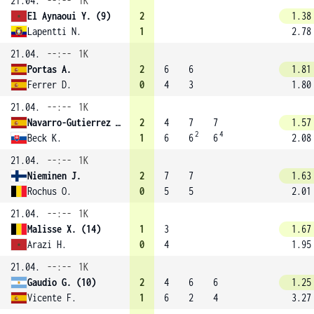
21.04.
--:--
1K
El Aynaoui Y. (9)
2
1.38
Lapentti N.
1
2.78
21.04.
--:--
1K
Portas A.
2
6
6
1.81
Ferrer D.
0
4
3
1.80
21.04.
--:--
1K
Navarro-Gutierrez S.
2
4
7
7
1.57
2
4
Beck K.
1
6
6
6
2.08
21.04.
--:--
1K
Nieminen J.
2
7
7
1.63
Rochus O.
0
5
5
2.01
21.04.
--:--
1K
Malisse X. (14)
1
3
1.67
Arazi H.
0
4
1.95
21.04.
--:--
1K
Gaudio G. (10)
2
4
6
6
1.25
Vicente F.
1
6
2
4
3.27