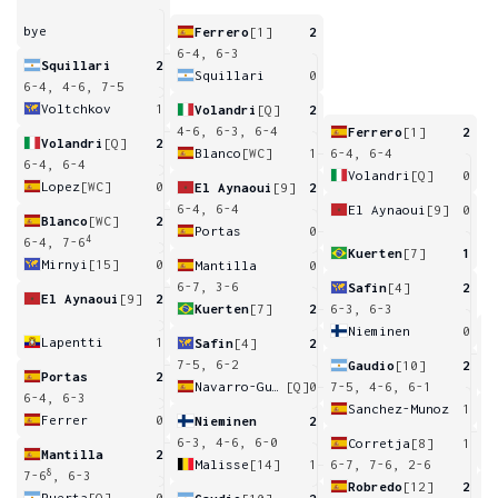
bye
Ferrero
[1]
2
6-4, 6-3
Squillari
2
Squillari
0
6-4, 4-6, 7-5
Voltchkov
1
Volandri
[Q]
2
4-6, 6-3, 6-4
Ferrero
[1]
2
Volandri
[Q]
2
Blanco
[WC]
1
6-4, 6-4
6-4, 6-4
Volandri
[Q]
0
Lopez
[WC]
0
El Aynaoui
[9]
2
6-4, 6-4
El Aynaoui
[9]
0
Blanco
[WC]
2
Portas
0
4
6-4, 7-6
Kuerten
[7]
1
Mirnyi
[15]
0
Mantilla
0
6-7, 3-6
Safin
[4]
2
El Aynaoui
[9]
2
Kuerten
[7]
2
6-3, 6-3
Nieminen
0
Lapentti
1
Safin
[4]
2
6
7-5, 6-2
Gaudio
[10]
2
Portas
2
Navarro-Gutierrez
[Q]
0
7-5, 4-6, 6-1
6-4, 6-3
Sanchez-Munoz
1
Ferrer
0
Nieminen
2
6
6-3, 4-6, 6-0
Corretja
[8]
1
Mantilla
2
Malisse
[14]
1
6-7, 7-6, 2-6
8
7-6
, 6-3
Robredo
[12]
2
Puerta
[Q]
0