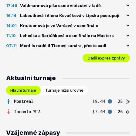
17:46
Valdmannová píše osmé vítězství v řadě
16:14
Laboutková i Alena Kovačková v Lipsku postupují
14:01
Knutsonová je ve Varšavě v semifinále
11:10
Lehečka a Bartůňková o osmifinále na Masters
07:11
Monfils nadělil Tienovi kanára, přesto padl
Další expres zprávy
Aktuální turnaje
Hlavní turnaje
Turnaje nižší úrovně
Montreal
$9.4M
28
Toronto WTA
$7.4M
26
Vzájemné zápasy