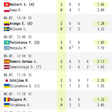
Waltert S. (4)
2
6
6
1.66
Kawa K.
0
4
1
2.09
06.07.
14:10
1K
Arango E. (6)
2
6
6
1.28
Nilsson L.
0
2
2
3.22
06.07.
13:40
1K
Putintseva Y. (3)
2
7
6
1.05
3
Matoula M.
0
6
1
7.19
06.07.
12:50
1K
Romero Gormaz L.
2
6
2
6
2.13
Semenistaja D. (7)
1
2
6
2
1.63
06.07.
11:10
1K
Uchijima M.
2
5
6
7
2.29
Oliynykova O. (1)
1
7
2
5
1.55
06.07.
11:10
1K
Bulgaru M.
2
6
6
1.32
Strakhova V.
0
2
2
3.05