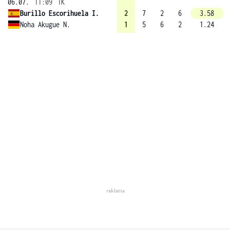
06.07.
11:09
1K
Burillo Escorihuela I.
2
7
2
6
3.58
Noha Akugue N.
1
5
6
2
1.24