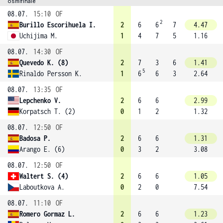
osmifinále
08.07.
15:10
OF
2
Burillo Escorihuela I.
2
6
6
7
4.47
Uchijima M.
1
4
7
5
1.16
08.07.
14:30
OF
Quevedo K. (8)
2
7
3
6
1.41
5
Rinaldo Persson K.
1
6
6
3
2.64
08.07.
13:35
OF
Lepchenko V.
2
6
6
2.99
Korpatsch T. (2)
0
1
2
1.32
08.07.
12:50
OF
Badosa P.
2
6
6
1.31
Arango E. (6)
0
3
2
3.08
08.07.
12:50
OF
Waltert S. (4)
2
6
6
1.05
Laboutkova A.
0
2
0
7.54
08.07.
11:10
OF
Romero Gormaz L.
2
6
6
1.23