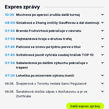
Expres zprávy
10:36
Muchová po operaci zrušila další turnaj
08:00
Siniaková a Zhang zničily Gauffovou a dál dominují
07:54
Brenda Fruhvirtová pokračuje v návratu
07:50
Hejtmánková hraje o druhou trofej
07:45
Palicová se znovu po týdnu porve o titul
07:40
Svitolinová jasně vyhrála souboj hráček TOP 10
07:34
Sabalenková po dalším výbuchu pokračuje v
trápení
07:30
Lehečka po mizerném výkonu končí
08.08.
Šnajderová v Torontu nedala šanci Pegulaové
08.08.
Šwiateková otočila zápas s Kosťukovou a je ve
čtvrtfinále
Další expres zprávy