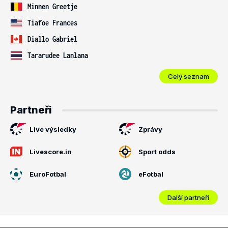
Minnen Greetje
Tiafoe Frances
Diallo Gabriel
Tararudee Lanlana
Celý seznam
Partneři
Live výsledky
Zprávy
Livescore.in
Sport odds
EuroFotbal
eFotbal
Další partneři