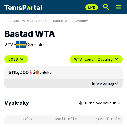
Turnaje - WTA ženy 2026
Bastad WTA - Dvouhry
Bastad WTA
2026
Švédsko
2026
WTA (ženy) - Dvouhry
$115,000
Ž
antuka
Info o turnaji
Výsledky
Turnajový pavouk
1. kolo
osmifinále
čtvrtfinále