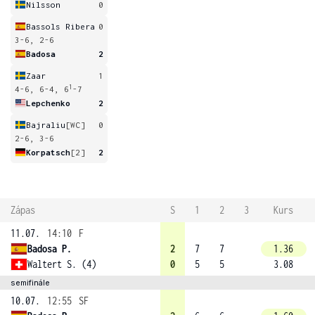
Nilsson
0
Bassols Ribera
0
3-6, 2-6
Badosa
2
Zaar
1
1
4-6, 6-4, 6
-7
Lepchenko
2
Bajraliu
[WC]
0
2-6, 3-6
Korpatsch
[2]
2
Zápas
S
1
2
3
Kurs
11.07.
14:10
F
Badosa P.
2
7
7
1.36
Waltert S. (4)
0
5
5
3.08
semifinále
10.07.
12:55
SF