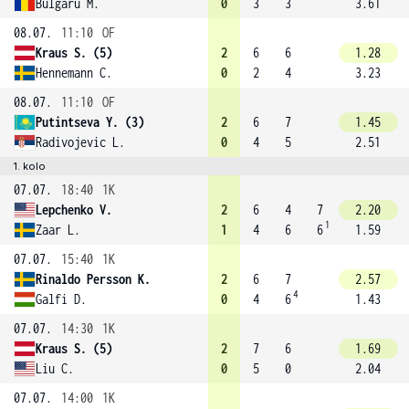
Bulgaru M.
0
3
3
3.61
08.07.
11:10
OF
Kraus S. (5)
2
6
6
1.28
Hennemann C.
0
2
4
3.23
08.07.
11:10
OF
Putintseva Y. (3)
2
6
7
1.45
Radivojevic L.
0
4
5
2.51
1. kolo
07.07.
18:40
1K
Lepchenko V.
2
6
4
7
2.20
1
Zaar L.
1
4
6
6
1.59
07.07.
15:40
1K
Rinaldo Persson K.
2
6
7
2.57
4
Galfi D.
0
4
6
1.43
07.07.
14:30
1K
Kraus S. (5)
2
7
6
1.69
Liu C.
0
5
0
2.04
07.07.
14:00
1K