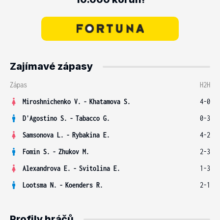
Zajímavé zápasy
Zápas
H2H
Miroshnichenko V.
-
Khatamova S.
4-0
D'Agostino S.
-
Tabacco G.
0-3
Samsonova L.
-
Rybakina E.
4-2
Fomin S.
-
Zhukov M.
2-3
Alexandrova E.
-
Svitolina E.
1-3
Lootsma N.
-
Koenders R.
2-1
Profily hráčů