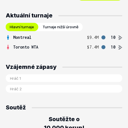
Aktuální turnaje
Hlavní turnaje
Turnaje nižší úrovně
Montreal
$9.4M
10
Toronto WTA
$7.4M
10
Vzájemné zápasy
Soutěž
Soutěžte o
10.000 korun!