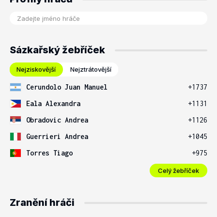
Sázkařský žebříček
Nejziskovější
Nejztrátovější
Cerundolo Juan Manuel
+1737
Eala Alexandra
+1131
Obradovic Andrea
+1126
Guerrieri Andrea
+1045
Torres Tiago
+975
Celý žebříček
Zranění hráči