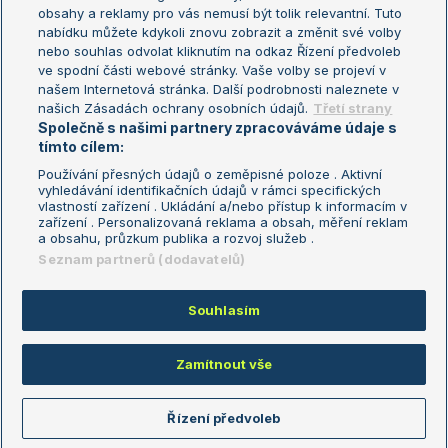
Turnaj mistryň
obsahy a reklamy pro vás nemusí být tolik relevantní. Tuto
Aktualní trendy
nabídku můžete kdykoli znovu zobrazit a změnit své volby
nebo souhlas odvolat kliknutím na odkaz Řízení předvoleb
ve spodní části webové stránky. Vaše volby se projeví v
Fotbalové přestupy
našem Internetová stránka. Další podrobnosti naleznete v
Livesport Daily
našich Zásadách ochrany osobních údajů.
Třetí strany
Společně s našimi partnery zpracováváme údaje s
LS Prague Open
tímto cílem:
Používání přesných údajů o zeměpisné poloze . Aktivní
vyhledávání identifikačních údajů v rámci specifických
vlastností zařízení . Ukládání a/nebo přístup k informacím v
Podmínky užití
Nastavení soukromí
zařízení . Personalizovaná reklama a obsah, měření reklam
GDPR a žurnalistika
Reklama
a obsahu, průzkum publika a rozvoj služeb .
Informace o zpracování osobních
Kontakt
Seznam partnerů (dodavatelů)
údajů
Tiráž
Souhlasím
Copyright © 2008-2026 TenisPortal.cz. Využíváme zpravodajství ČTK.
Zamítnout vše
Řízení předvoleb