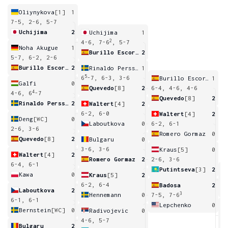
Oliynykova
[1]
1
7-5, 2-6, 5-7
Uchijima
2
Uchijima
1
2
4-6, 7-6
, 5-7
Noha Akugue
1
Burillo Escorihuela
2
5-7, 6-2, 2-6
Burillo Escorihuela
2
Rinaldo Persson
1
5
6
-7, 6-3, 3-6
Burillo Escorihuela
1
Galfi
0
Quevedo
[8]
2
6-4, 4-6, 4-6
4
4-6, 6
-7
Quevedo
[8]
2
Rinaldo Persson
2
Waltert
[4]
2
6-2, 6-0
Waltert
[4]
2
Deng
[WC]
0
Laboutkova
0
6-2, 6-1
2-6, 3-6
Romero Gormaz
0
Quevedo
[8]
2
Bulgaru
0
3-6, 3-6
Kraus
[5]
0
Waltert
[4]
2
Romero Gormaz
2
2-6, 3-6
6-4, 6-1
Putintseva
[3]
2
Kawa
0
Kraus
[5]
2
5
6-2, 6-4
Badosa
2
Laboutkova
2
3
Hennemann
0
7-5, 7-6
6-1, 6-1
Lepchenko
0
Bernstein
[WC]
0
Radivojevic
0
1
4-6, 5-7
Bulgaru
2