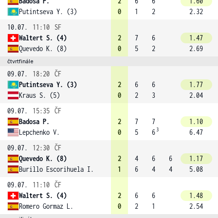
Badosa P.
2
6
6
1.60
Putintseva Y. (3)
0
1
2
2.32
10.07.
11:10
SF
Waltert S. (4)
2
7
6
1.47
Quevedo K. (8)
0
5
2
2.69
čtvrtfinále
09.07.
18:20
ČF
Putintseva Y. (3)
2
6
6
1.77
Kraus S. (5)
0
2
3
2.04
09.07.
15:35
ČF
Badosa P.
2
7
7
1.10
3
Lepchenko V.
0
5
6
6.47
09.07.
12:30
ČF
Quevedo K. (8)
2
4
6
6
1.17
Burillo Escorihuela I.
1
6
4
4
5.08
09.07.
11:10
ČF
Waltert S. (4)
2
6
6
1.48
Romero Gormaz L.
0
2
1
2.54