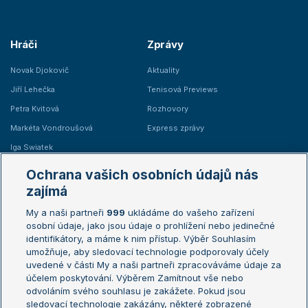
Hráči
Zprávy
Novak Djokovič
Aktuality
Jiří Lehečka
Tenisová Previews
Petra Kvitová
Rozhovory
Markéta Vondroušová
Express zprávy
Iga Swiatek
Marie Bouzková
Ochrana vašich osobních údajů nás
Žebříčky
Kalendář turnajů
zajímá
My a naši partneři
999
ukládáme do vašeho zařízení
Žebříček ATP (muži)
Australian Open
osobní údaje, jako jsou údaje o prohlížení nebo jedinečné
Žebříček WTA (ženy)
French Open
identifikátory, a máme k nim přístup. Výběr Souhlasím
umožňuje, aby sledovací technologie podporovaly účely
Sázkařský žebříček
Wimbledon
uvedené v části My a naši partneři zpracováváme údaje za
US Open
účelem poskytování. Výběrem Zamítnout vše nebo
odvoláním svého souhlasu je zakážete. Pokud jsou
Turnaj mistrů
sledovací technologie zakázány, některé zobrazené