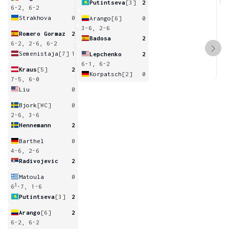
Putintseva
[3]
2
6-2, 6-2
Strakhova
0
Arango
[6]
0
3-6, 2-6
Romero Gormaz
2
Badosa
2
6-2, 2-6, 6-2
Semenistaja
[7]
1
Lepchenko
2
6-1, 6-2
Kraus
[5]
2
Korpatsch
[2]
0
7-5, 6-0
Liu
0
Bjork
[WC]
0
2-6, 3-6
Hennemann
2
Barthel
0
4-6, 2-6
Radivojevic
2
Matoula
0
3
6
-7, 1-6
Putintseva
[3]
2
Arango
[6]
2
6-2, 6-2