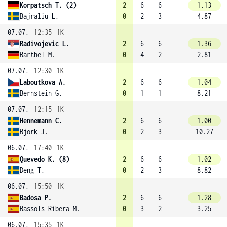
Korpatsch T. (2)
2
6
6
1.13
Bajraliu L.
0
2
3
4.87
07.07.
12:35
1K
Radivojevic L.
2
6
6
1.36
Barthel M.
0
4
2
2.81
07.07.
12:30
1K
Laboutkova A.
2
6
6
1.04
Bernstein G.
0
1
1
8.21
07.07.
12:15
1K
Hennemann C.
2
6
6
1.00
Bjork J.
0
2
3
10.27
06.07.
17:40
1K
Quevedo K. (8)
2
6
6
1.02
Deng T.
0
2
3
8.82
06.07.
15:50
1K
Badosa P.
2
6
6
1.28
Bassols Ribera M.
0
3
2
3.25
06.07.
15:35
1K