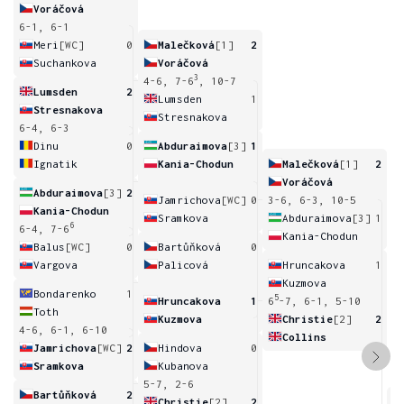
Voráčová
6-1, 6-1
Meri
[WC]
0
Malečková
[1]
2
Suchankova
Voráčová
3
4-6, 7-6
, 10-7
Lumsden
2
Lumsden
1
Stresnakova
Stresnakova
6-4, 6-3
Dinu
0
Abduraimova
[3]
1
Ignatik
Kania-Chodun
Malečková
[1]
2
Voráčová
Abduraimova
[3]
2
Jamrichova
[WC]
0
3-6, 6-3, 10-5
Kania-Chodun
Sramkova
Abduraimova
[3]
1
6
6-4, 7-6
Kania-Chodun
Balus
[WC]
0
Bartůňková
0
Vargova
Palicová
Hruncakova
1
Kuzmova
Bondarenko
1
5
Hruncakova
1
6
-7, 6-1, 5-10
Toth
Kuzmova
Christie
[2]
2
4-6, 6-1, 6-10
Collins
Jamrichova
[WC]
2
Hindova
0
Sramkova
Kubanova
5-7, 2-6
Bartůňková
2
Christie
[2]
2