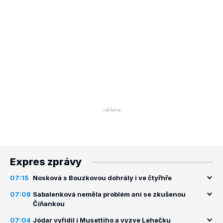
Expres zprávy
07:15
Nosková s Bouzkovou dohrály i ve čtyřhře
07:08
Sabalenková neměla problém ani se zkušenou
Číňankou
07:04
Jódar vyřídil i Musettiho a vyzve Lehečku