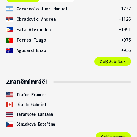
Cerundolo Juan Manuel
+1737
Obradovic Andrea
+1126
Eala Alexandra
+1091
Torres Tiago
+975
Aguiard Enzo
+936
Celý žebříček
Zranění hráči
Tiafoe Frances
Diallo Gabriel
Tararudee Lanlana
Siniaková Kateřina
Celý seznam