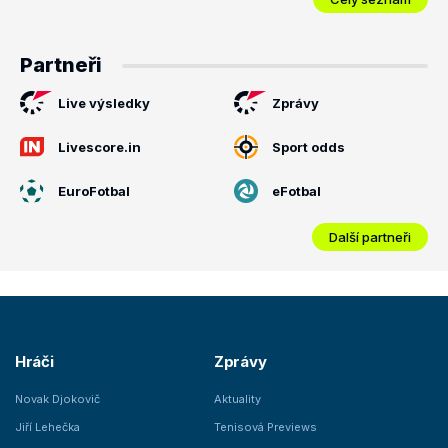
Partneři
Live výsledky
Zprávy
Livescore.in
Sport odds
EuroFotbal
eFotbal
Další partneři
Hráči
Zprávy
Novak Djokovič
Aktuality
Jiří Lehečka
Tenisová Previews