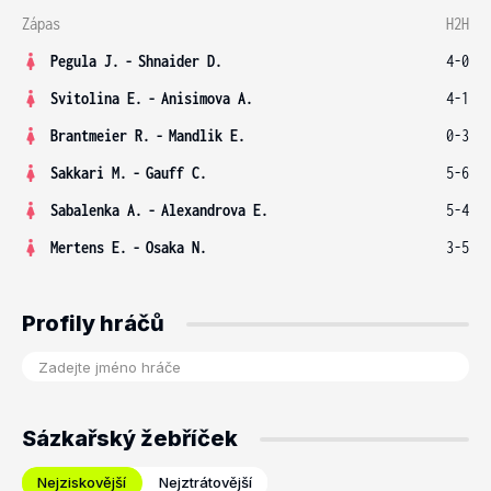
Zápas
H2H
Pegula J.
-
Shnaider D.
4-0
Svitolina E.
-
Anisimova A.
4-1
Brantmeier R.
-
Mandlik E.
0-3
Sakkari M.
-
Gauff C.
5-6
Sabalenka A.
-
Alexandrova E.
5-4
Mertens E.
-
Osaka N.
3-5
Profily hráčů
Sázkařský žebříček
Nejziskovější
Nejztrátovější