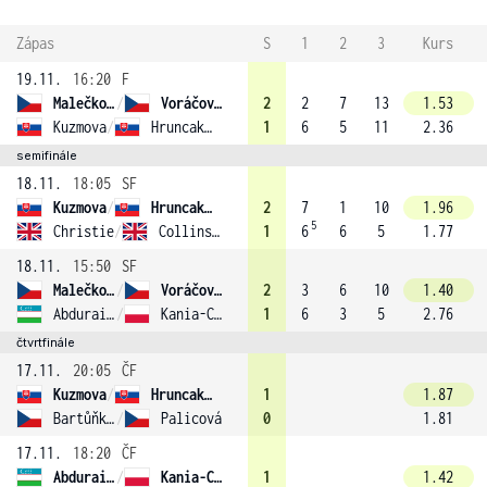
Zápas
S
1
2
3
Kurs
19.11.
16:20
F
Malečková
/
Voráčová (1)
2
2
7
13
1.53
Kuzmova
/
Hruncakova
1
6
5
11
2.36
semifinále
18.11.
18:05
SF
Kuzmova
/
Hruncakova
2
7
1
10
1.96
5
Christie
/
Collins (2)
1
6
6
5
1.77
18.11.
15:50
SF
Malečková
/
Voráčová (1)
2
3
6
10
1.40
Abduraimova
/
Kania-Chodun (3)
1
6
3
5
2.76
čtvrtfinále
17.11.
20:05
ČF
Kuzmova
/
Hruncakova
1
1.87
Bartůňková
/
Palicová
0
1.81
17.11.
18:20
ČF
Abduraimova
/
Kania-Chodun (3)
1
1.42