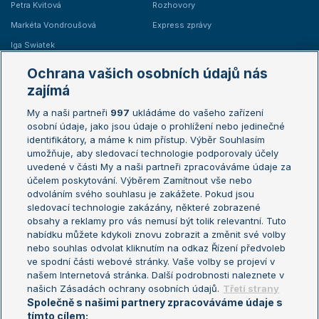
Petra Kvitová
Rozhovory
Markéta Vondroušová
Express zprávy
Iga Swiatek
Marie Bouzková
Ochrana vašich osobních údajů nás
Žebříčky
Kalendář turnajů
zajímá
My a naši partneři
997
ukládáme do vašeho zařízení
Žebříček ATP (muži)
Australian Open
osobní údaje, jako jsou údaje o prohlížení nebo jedinečné
Žebříček WTA (ženy)
French Open
identifikátory, a máme k nim přístup. Výběr Souhlasím
umožňuje, aby sledovací technologie podporovaly účely
Sázkařský žebříček
Wimbledon
uvedené v části My a naši partneři zpracováváme údaje za
US Open
účelem poskytování. Výběrem Zamítnout vše nebo
odvoláním svého souhlasu je zakážete. Pokud jsou
Turnaj mistrů
sledovací technologie zakázány, některé zobrazené
Turnaj mistryň
obsahy a reklamy pro vás nemusí být tolik relevantní. Tuto
Aktualní trendy
nabídku můžete kdykoli znovu zobrazit a změnit své volby
nebo souhlas odvolat kliknutím na odkaz Řízení předvoleb
ve spodní části webové stránky. Vaše volby se projeví v
Fotbalové přestupy
našem Internetová stránka. Další podrobnosti naleznete v
Livesport Daily
našich Zásadách ochrany osobních údajů.
Třetí strany
Společně s našimi partnery zpracováváme údaje s
LS Prague Open
tímto cílem: