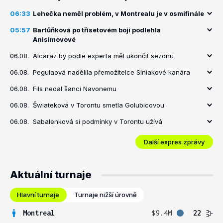
06:33
Lehečka neměl problém, v Montrealu je v osmifinále
05:57
Bartůňková po třísetovém boji podlehla
Anisimovové
06.08.
Alcaraz by podle experta měl ukončit sezonu
06.08.
Pegulaová nadělila přemožitelce Siniakové kanára
06.08.
Fils nedal šanci Navonemu
06.08.
Šwiateková v Torontu smetla Golubicovou
06.08.
Sabalenková si podmínky v Torontu užívá
Další expres zprávy
Aktuální turnaje
Hlavní turnaje
Turnaje nižší úrovně
Montreal
$9.4M
22