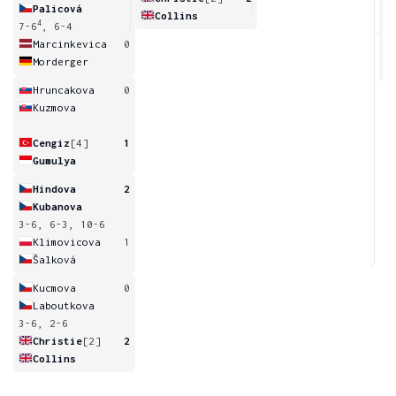
Palicová
Collins
4
7-6
, 6-4
2
Marcinkevica
0
Morderger
Hruncakova
0
Kuzmova
Cengiz
[4]
1
Gumulya
Hindova
2
Kubanova
3-6, 6-3, 10-6
Klimovicova
1
Šalková
Kucmova
0
Laboutkova
3-6, 2-6
Christie
[2]
2
Collins