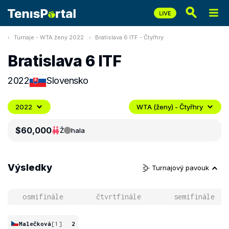
Turnaje - WTA ženy 2022
Bratislava 6 ITF - Čtyřhry
Bratislava 6 ITF
2022
Slovensko
2022
WTA (ženy) - Čtyřhry
$60,000
Ž
hala
Výsledky
Turnajový pavouk
osmifinále
čtvrtfinále
semifinále
Malečková
[1]
2