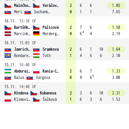
Malečková
/
Voráčová (1)
2
6
6
1.05
Meri
/
Suchankova
0
1
1
7.65
16.11.
15:10
OF
Bartůňková
/
Palicová
2
7
6
1.58
4
Marcinkevica
/
Morderger
0
6
4
2.19
16.11.
15:05
OF
Jamrichova
/
Sramkova
2
6
1
10
1.64
Bondarenko
/
Toth
1
4
6
6
2.10
15.11.
16:40
OF
Abduraimova
/
Kania-Chodun (3)
2
6
7
1.33
6
Balus
/
Vargova
0
4
6
3.00
15.11.
14:40
OF
Hindova
/
Kubanova
2
3
6
10
2.31
Klimovicova
/
Šalková
1
6
3
6
1.53