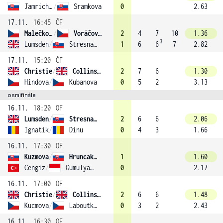
Jamrichova
/
Sramkova
0
2.63
17.11.
16:45
ČF
Malečková
/
Voráčová (1)
2
4
7
10
1.36
3
Lumsden
/
Stresnakova
1
6
6
7
2.82
17.11.
15:20
ČF
Christie
/
Collins (2)
2
7
6
1.30
Hindova
/
Kubanova
0
5
2
3.13
osmifinále
16.11.
18:20
OF
Lumsden
/
Stresnakova
2
6
6
2.06
Ignatik
/
Dinu
0
4
3
1.66
16.11.
17:30
OF
Kuzmova
/
Hruncakova
1
1.60
Cengiz
/
Gumulya (4)
0
2.17
16.11.
17:00
OF
Christie
/
Collins (2)
2
6
6
1.48
Kucmova
/
Laboutkova
0
3
2
2.43
16.11.
16:30
OF