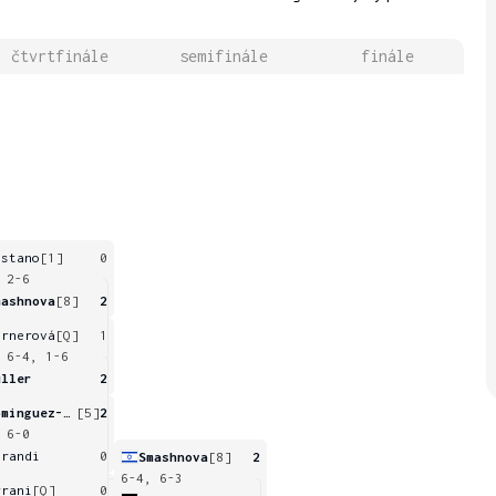
čtvrtfinále
semifinále
finále
astano
[1]
0
 2-6
mashnova
[8]
2
irnerová
[Q]
1
 6-4, 1-6
uller
2
Dominguez-Lino
[5]
2
 6-0
prandi
0
Smashnova
[8]
2
6-4, 6-3
rrani
[Q]
0