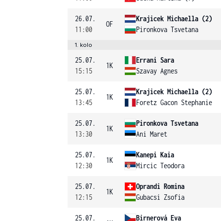
26.07.
Krajicek Michaella (2)
OF
11:00
Pironkova Tsvetana
1. kolo
25.07.
Errani Sara
1K
15:15
Szavay Agnes
25.07.
Krajicek Michaella (2)
1K
13:45
Foretz Gacon Stephanie
25.07.
Pironkova Tsvetana
1K
13:30
Ani Maret
25.07.
Kanepi Kaia
1K
12:30
Mircic Teodora
25.07.
Oprandi Romina
1K
12:15
Gubacsi Zsofia
25.07.
Birnerová Eva