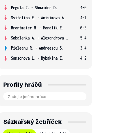
Pegula J.
-
Shnaider D.
4-0
Svitolina E.
-
Anisimova A.
4-1
Brantmeier R.
-
Mandlik E.
0-3
Sabalenka A.
-
Alexandrova E.
5-4
Pieleanu R.
-
Andreescu S.
3-4
Samsonova L.
-
Rybakina E.
4-2
Profily hráčů
Sázkařský žebříček