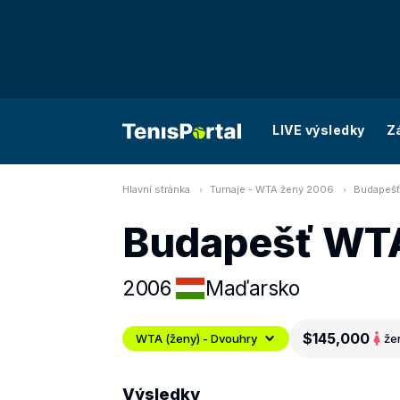
LIVE výsledky
Z
Hlavní stránka
Turnaje - WTA ženy 2006
Budapešť
Budapešť WT
2006
Maďarsko
$145,000
WTA (ženy) - Dvouhry
že
Výsledky