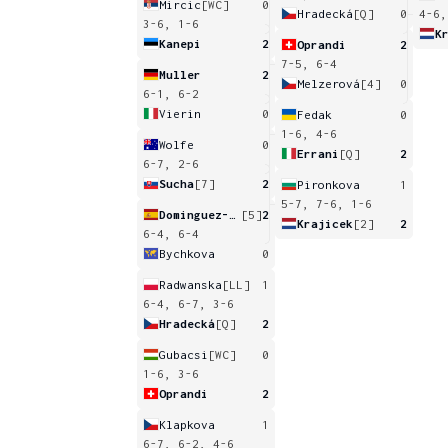
Mircic
[WC]
0
Hradecká
[Q]
0
4-6,
3-6, 1-6
K
Kanepi
2
Oprandi
2
7-5, 6-4
Muller
2
Melzerová
[4]
0
6-1, 6-2
Vierin
0
Fedak
0
1-6, 4-6
Wolfe
0
Errani
[Q]
2
6-7, 2-6
Sucha
[7]
2
Pironkova
1
5-7, 7-6, 1-6
Dominguez-Lino
[5]
2
Krajicek
[2]
2
6-4, 6-4
Bychkova
0
Radwanska
[LL]
1
6-4, 6-7, 3-6
Hradecká
[Q]
2
Gubacsi
[WC]
0
1-6, 3-6
Oprandi
2
Klapkova
1
6-7, 6-2, 4-6