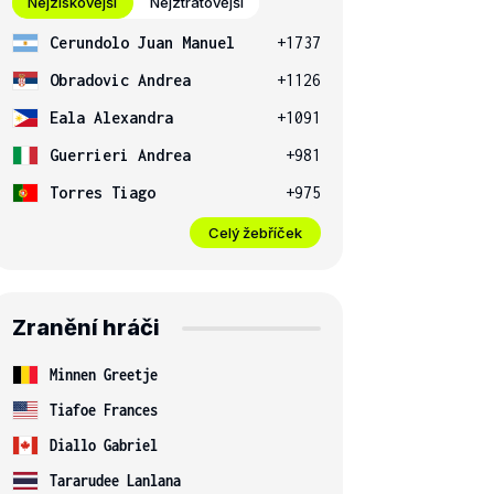
Nejziskovější
Nejztrátovější
Cerundolo Juan Manuel
+1737
Obradovic Andrea
+1126
Eala Alexandra
+1091
Guerrieri Andrea
+981
Torres Tiago
+975
Celý žebříček
Zranění hráči
Minnen Greetje
Tiafoe Frances
Diallo Gabriel
Tararudee Lanlana