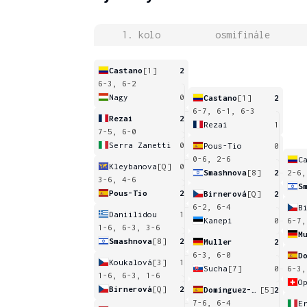
1. kolo
osmifinále
Castano
[1]
2
6-3, 6-2
Nagy
0
Castano
[1]
2
6-7, 6-1, 6-3
Rezai
2
Rezai
1
7-5, 6-0
Serra Zanetti
0
Pous-Tio
0
0-6, 2-6
C
Kleybanova
[Q]
0
Smashnova
[8]
2
2-6,
3-6, 4-6
S
Pous-Tio
2
Birnerová
[Q]
2
6-2, 6-4
B
Daniilidou
1
Kanepi
0
6-7,
1-6, 6-3, 3-6
M
Smashnova
[8]
2
Muller
2
6-3, 6-0
Koukalová
[3]
1
Sucha
[7]
0
6-3,
1-6, 6-3, 1-6
O
Birnerová
[Q]
2
Dominguez-Lino
[5]
2
7-6, 6-4
E