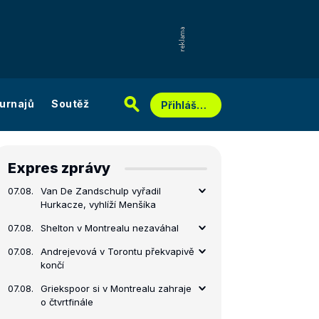
urnajů
Soutěž
Přihlášení
Expres zprávy
07.08.
Van De Zandschulp vyřadil
Hurkacze, vyhlíží Menšíka
07.08.
Shelton v Montrealu nezaváhal
07.08.
Andrejevová v Torontu překvapivě
končí
07.08.
Griekspoor si v Montrealu zahraje
o čtvrtfinále