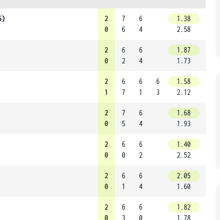
5)
2
7
6
1.38
0
6
4
2.58
2
6
6
1.87
0
2
4
1.73
2
6
6
6
1.58
1
7
1
3
2.12
2
7
6
1.68
0
5
4
1.93
2
6
6
1.40
0
0
2
2.52
2
6
6
2.05
0
1
4
1.60
2
6
6
1.82
0
3
0
1.78