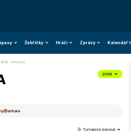
ápasy
Žebříčky
Hráči
Zprávy
Kalendář t
 WTA - Dvouhry
A
2006
ny
antuka
Turnajový pavouk