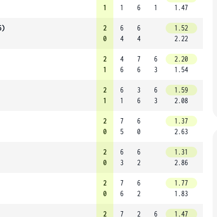
1
1
6
1
1.47
5)
2
6
6
1.52
0
4
4
2.22
2
4
7
6
2.20
1
6
6
3
1.54
2
6
3
6
1.59
1
1
6
3
2.08
2
7
6
1.37
0
5
0
2.63
2
6
6
1.31
0
3
2
2.86
2
7
6
1.77
0
6
2
1.83
2
7
2
6
1.47