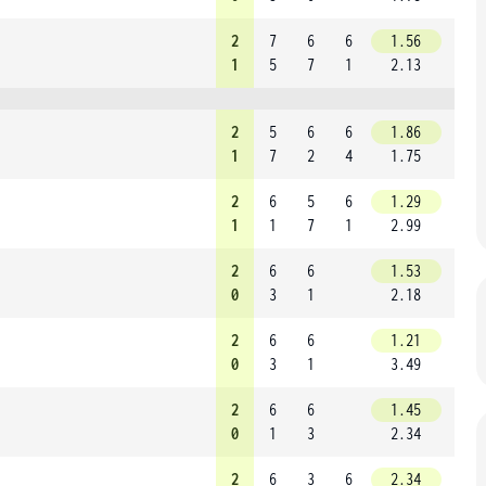
2
7
6
6
1.56
1
5
7
1
2.13
2
5
6
6
1.86
1
7
2
4
1.75
2
6
5
6
1.29
1
1
7
1
2.99
2
6
6
1.53
0
3
1
2.18
2
6
6
1.21
0
3
1
3.49
2
6
6
1.45
0
1
3
2.34
2
6
3
6
2.34