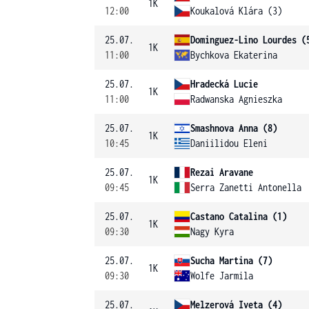
1K
12:00
Koukalová Klára (3)
25.07.
Dominguez-Lino Lourdes (
1K
11:00
Bychkova Ekaterina
25.07.
Hradecká Lucie
1K
11:00
Radwanska Agnieszka
25.07.
Smashnova Anna (8)
1K
10:45
Daniilidou Eleni
25.07.
Rezai Aravane
1K
09:45
Serra Zanetti Antonella
25.07.
Castano Catalina (1)
1K
09:30
Nagy Kyra
25.07.
Sucha Martina (7)
1K
09:30
Wolfe Jarmila
25.07.
Melzerová Iveta (4)