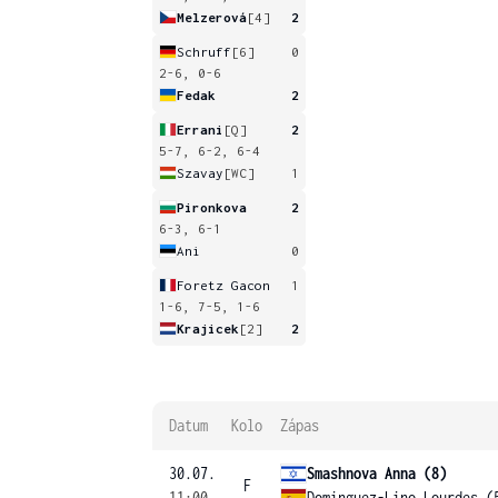
Melzerová
[4]
2
Schruff
[6]
0
2-6, 0-6
Fedak
2
Errani
[Q]
2
5-7, 6-2, 6-4
Szavay
[WC]
1
Pironkova
2
6-3, 6-1
Ani
0
Foretz Gacon
1
1-6, 7-5, 1-6
Krajicek
[2]
2
Datum
Kolo
Zápas
30.07.
Smashnova Anna (8)
F
11:00
Dominguez-Lino Lourdes (