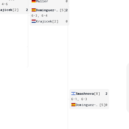
Muller
0
 4-6
rajicek
[2]
2
Dominguez-Lino
[5]
2
6-3, 6-4
Krajicek
[2]
0
Smashnova
[8]
2
6-1, 6-3
Dominguez-Lino
[5]
0