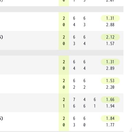
2
6
6
1.31
0
4
3
2.88
5)
2
6
6
2.12
0
3
4
1.57
2
6
6
1.31
0
4
4
2.89
2
6
6
1.53
0
2
2
2.20
2
7
4
6
1.66
1
6
6
1
1.94
5)
2
6
6
1.84
0
3
0
1.77