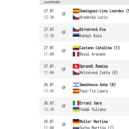
osmifinále
27.07.
Dominguez-Lino Lourdes (
OF
12:30
Hradecká Lucie
27.07.
Birnerová Eva
OF
12:30
Kanepi Kaia
27.07.
Castano Catalina (1)
OF
11:00
Rezai Aravane
27.07.
Oprandi Romina
OF
11:00
Melzerová Iveta (4)
26.07.
Smashnova Anna (8)
OF
13:45
Pous-Tio Laura
26.07.
Errani Sara
OF
12:30
Fedak Yuliana
26.07.
Muller Martina
OF
11:00
Sucha Martina (7)