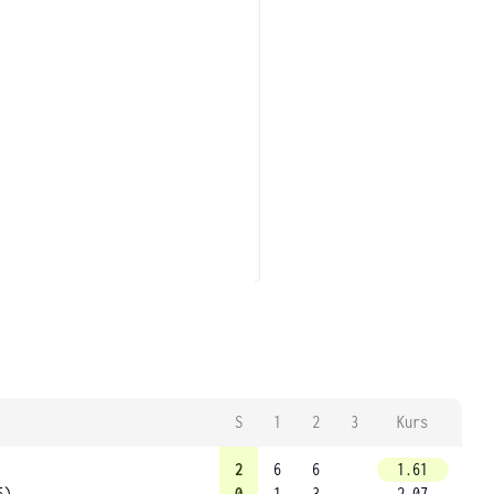
S
1
2
3
Kurs
2
6
6
1.61
5)
0
1
3
2.07