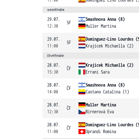
semifinále
29.07.
Smashnova Anna (8)
SF
12:30
Muller Martina
29.07.
Dominguez-Lino Lourdes (
SF
11:00
Krajicek Michaella (2)
čtvrtfinále
28.07.
Krajicek Michaella (2)
ČF
15:30
Errani Sara
28.07.
Smashnova Anna (8)
ČF
14:00
Castano Catalina (1)
28.07.
Muller Martina
ČF
12:30
Birnerová Eva
28.07.
Dominguez-Lino Lourdes (
ČF
11:00
Oprandi Romina