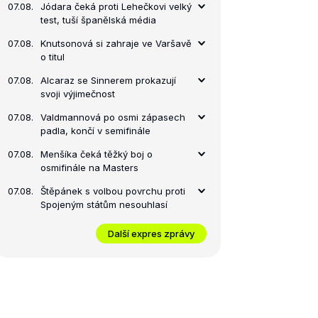
07.08.
Jódara čeká proti Lehečkovi velký
test, tuší španělská média
07.08.
Knutsonová si zahraje ve Varšavě
o titul
07.08.
Alcaraz se Sinnerem prokazují
svoji výjimečnost
07.08.
Valdmannová po osmi zápasech
padla, končí v semifinále
07.08.
Menšíka čeká těžký boj o
osmifinále na Masters
07.08.
Štěpánek s volbou povrchu proti
Spojeným státům nesouhlasí
Další expres zprávy