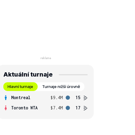
Aktuální turnaje
Hlavní turnaje
Turnaje nižší úrovně
Montreal
$9.4M
15
Toronto WTA
$7.4M
17