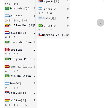
Lajovic
[4]
1
6-0, 6-3
Marcondes
[Q]
0
Torres
[Q]
0
3-6, 2-6
Collarini
1
Justo
[Q]
2
2-6, 6-4, 3-6
Guillen Meza
[8]
2
Monteiro
0
2-6, 5-7
Vallejo
[6]
2
Barrios Vera
[2]
2
6-2, 6-4
Boscardin Dias
0
Varillas
2
7-5, 6-2
Meligeni Rodrigues Alves
0
Sanchez Izquierdo
0
4-6, 2-6
Reis Da Silva
2
Mena
[Q]
0
2-6, 1-6
Lajovic
[4]
2
Dellien
[5]
1
6-0, 4-6, 1-6