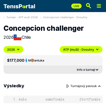
Turnaje - ATP muži 2026
Concepcion challenger - Dvouhry
Concepcion challenger
2026
Chile
2026
ATP (muži) - Dvouhry
$177,000
M
antuka
Info o turnaji
Výsledky
Turnajový pavouk
1. kolo
osmifinále
čtvrtfinále