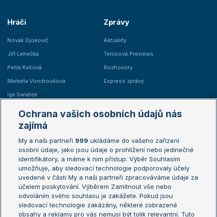
Hráči
Zprávy
Novak Djokovič
Aktuality
Jiří Lehečka
Tenisová Previews
Petra Kvitová
Rozhovory
Markéta Vondroušová
Express zprávy
Iga Swiatek
Marie Bouzková
Ochrana vašich osobních údajů nás
Žebříčky
Kalendář turnajů
zajímá
My a naši partneři
999
ukládáme do vašeho zařízení
Žebříček ATP (muži)
Australian Open
osobní údaje, jako jsou údaje o prohlížení nebo jedinečné
Žebříček WTA (ženy)
French Open
identifikátory, a máme k nim přístup. Výběr Souhlasím
umožňuje, aby sledovací technologie podporovaly účely
Sázkařský žebříček
Wimbledon
uvedené v části My a naši partneři zpracováváme údaje za
US Open
účelem poskytování. Výběrem Zamítnout vše nebo
odvoláním svého souhlasu je zakážete. Pokud jsou
Turnaj mistrů
sledovací technologie zakázány, některé zobrazené
Turnaj mistryň
obsahy a reklamy pro vás nemusí být tolik relevantní. Tuto