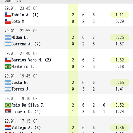
osmifinále
29.01.
23:45
OF
Tabilo A. (1)
2
6
6
1.11
Soto M.
0
2
3
5.29
29.01.
21:55
OF
Midon L.
2
6
7
2.25
Barrena A. (7)
0
2
5
1.57
29.01.
21:40
OF
Barrios Vera M. (2)
2
6
7
1.62
Monteiro T.
0
2
5
2.18
29.01.
19:45
OF
Justo G.
2
6
6
2.65
Torres J.
0
3
2
1.41
29.01.
19:10
OF
Reis Da Silva J.
2
6
2
6
3.52
Lajovic D. (4)
1
3
6
1
1.24
29.01.
17:15
OF
Vallejo A. (6)
2
6
6
1.36