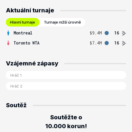
Aktuální turnaje
Hlavní turnaje
Turnaje nižší úrovně
Montreal
$9.4M
16
Toronto WTA
$7.4M
16
Vzájemné zápasy
Soutěž
Soutěžte o
10.000 korun!