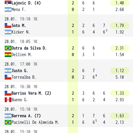
Lajovic D. (4)
2
6
6
1.40
Mena F.
0
2
1
2.68
28.01.
19:10
1K
Soto M.
2
2
6
7
1.79
3
Kicker N.
1
6
4
6
1.92
28.01.
18:05
1K
Dutra da Silva D.
2
6
6
2.31
Dellien M.
0
3
1
1.54
28.01.
17:00
1K
Justo G.
2
6
7
1.12
4
Torrealba B.
0
2
6
5.10
28.01.
16:30
1K
Barrios Vera M. (2)
2
3
6
6
1.33
Bueno G.
1
6
2
4
2.93
28.01.
15:10
1K
Barrena A. (7)
2
1
7
6
1.63
5
Pucinelli De Almeida M.
1
6
6
4
2.13
28.01.
15:10
1K