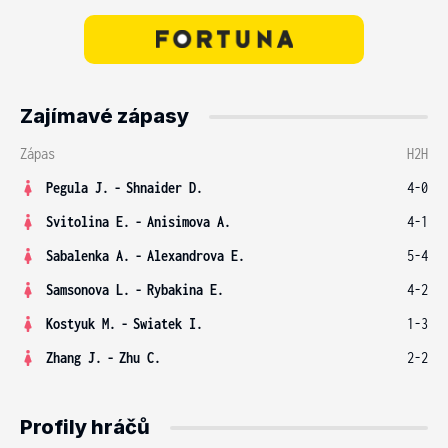
Zajímavé zápasy
Zápas
H2H
Pegula J.
-
Shnaider D.
4-0
Svitolina E.
-
Anisimova A.
4-1
Sabalenka A.
-
Alexandrova E.
5-4
Samsonova L.
-
Rybakina E.
4-2
Kostyuk M.
-
Swiatek I.
1-3
Zhang J.
-
Zhu C.
2-2
Profily hráčů