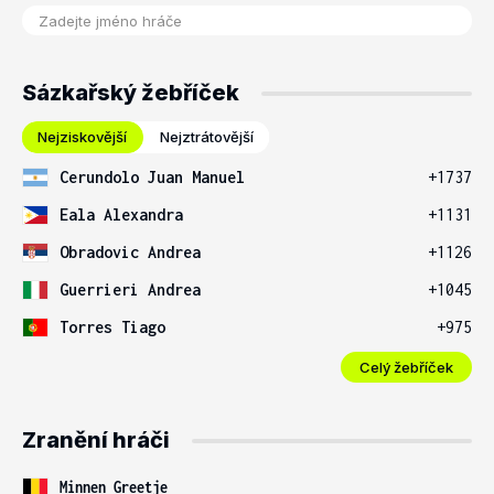
Sázkařský žebříček
Nejziskovější
Nejztrátovější
Cerundolo Juan Manuel
+1737
Eala Alexandra
+1131
Obradovic Andrea
+1126
Guerrieri Andrea
+1045
Torres Tiago
+975
Celý žebříček
Zranění hráči
Minnen Greetje