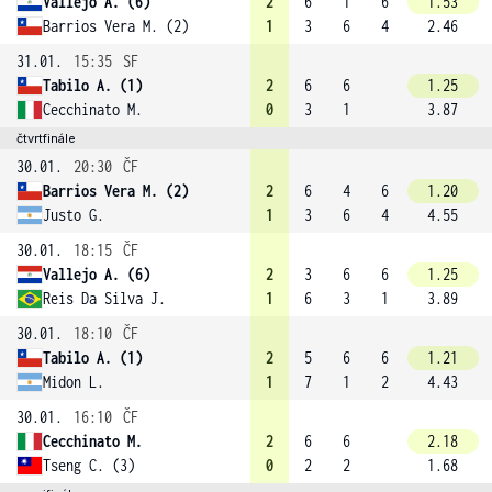
Vallejo A. (6)
2
6
1
6
1.53
Barrios Vera M. (2)
1
3
6
4
2.46
31.01.
15:35
SF
Tabilo A. (1)
2
6
6
1.25
Cecchinato M.
0
3
1
3.87
čtvrtfinále
30.01.
20:30
ČF
Barrios Vera M. (2)
2
6
4
6
1.20
Justo G.
1
3
6
4
4.55
30.01.
18:15
ČF
Vallejo A. (6)
2
3
6
6
1.25
Reis Da Silva J.
1
6
3
1
3.89
30.01.
18:10
ČF
Tabilo A. (1)
2
5
6
6
1.21
Midon L.
1
7
1
2
4.43
30.01.
16:10
ČF
Cecchinato M.
2
6
6
2.18
Tseng C. (3)
0
2
2
1.68