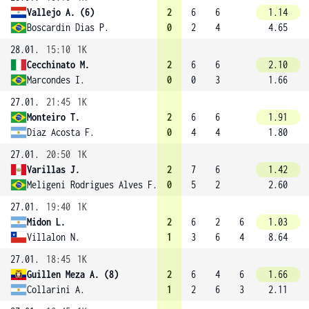
Vallejo A. (6)
2
6
6
1.14
Boscardin Dias P.
0
2
4
4.65
28.01.
15:10
1K
Cecchinato M.
2
6
6
2.10
Marcondes I.
0
0
3
1.66
27.01.
21:45
1K
Monteiro T.
2
6
6
1.91
Diaz Acosta F.
0
4
4
1.80
27.01.
20:50
1K
Varillas J.
2
7
6
1.42
Meligeni Rodrigues Alves F.
0
5
2
2.60
27.01.
19:40
1K
Midon L.
2
6
2
6
1.03
Villalon N.
1
3
6
4
8.64
27.01.
18:45
1K
Guillen Meza A. (8)
2
6
4
6
1.66
Collarini A.
1
2
6
3
2.11