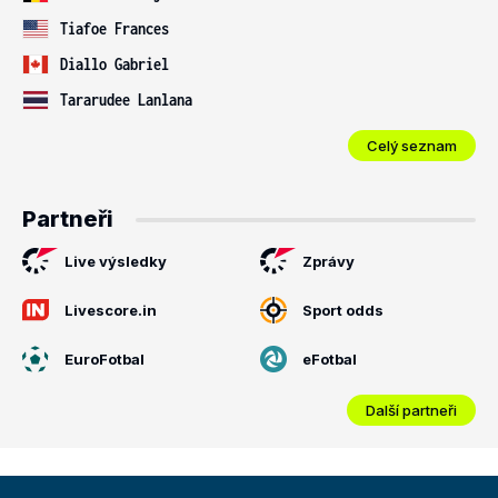
Tiafoe Frances
Diallo Gabriel
Tararudee Lanlana
Celý seznam
Partneři
Live výsledky
Zprávy
Livescore.in
Sport odds
EuroFotbal
eFotbal
Další partneři