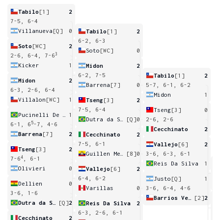
Tabilo
[1]
2
7-5, 6-4
Villanueva
[Q]
0
Tabilo
[1]
2
6-2, 6-3
Soto
[WC]
2
Soto
[WC]
0
3
2-6, 6-4, 7-6
Kicker
1
Midon
2
6-2, 7-5
Tabilo
[1]
2
Midon
2
Barrena
[7]
0
5-7, 6-1, 6-2
6-3, 2-6, 6-4
Midon
1
Villalon
[WC]
1
Tseng
[3]
2
7-5, 6-4
Tseng
[3]
0
Pucinelli De Almeida
1
Dutra da Silva
[Q]
0
2-6, 2-6
5
6-1, 6
-7, 4-6
Cecchinato
2
Barrena
[7]
2
Cecchinato
2
7-5, 6-1
Vallejo
[6]
2
Tseng
[3]
2
Guillen Meza
[8]
0
3-6, 6-3, 6-1
4
7-6
, 6-1
Reis Da Silva
1
Olivieri
0
Vallejo
[6]
2
6
6-4, 6-2
Justo
[Q]
1
Dellien
0
Varillas
0
3-6, 6-4, 4-6
3-6, 1-6
Barrios Vera
[2]
2
Dutra da Silva
[Q]
2
Reis Da Silva
2
6
6-3, 2-6, 6-1
Cecchinato
2