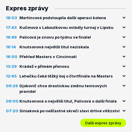
Expres zprávy
18:03
Martincová podstoupila další operaci kolena
17:43
Kučmová s Laboutkovou ovládly turnaj v Lipsku
16:49
Palicová je znovu po týdnu ve finále!
16:14
Knutsonová největší titul nezískala
16:00
Přehled Masters v Cincinnati
13:29
Krádež v přímém přenosu
12:45
Lehečku čeká těžký boj o čtvrtfinále na Masters
09:26
Djokovič chce drastickou změnu tenisových
pravidel
09:00
Knutsonová o největší titul, Palicová o další finále
07:20
Siniaková po nešťastné skreči slaví drtivé vítězství
Další expres zprávy