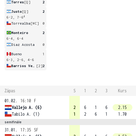
Torres
[Q]
2
Justo
[Q]
2
4
6-2, 7-6
Torrealba
[WC]
0
Monteiro
2
6-4, 6-4
Diaz Acosta
0
Bueno
1
6-3, 2-6, 4-6
Barrios Vera
[2]
2
Zápas
S
1
2
3
Kurs
01.02.
16:10
F
Vallejo A. (6)
2
6
1
6
2.15
Tabilo A. (1)
1
2
6
1
1.70
semifinále
31.01.
17:35
SF