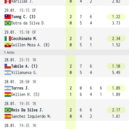
Varillas J.
0
4
2
2.82
29.01.
15:15
OF
Tseng C. (3)
2
7
6
1.22
Dutra da Silva D.
0
5
4
3.73
29.01.
15:10
OF
Cecchinato M.
2
7
6
2.34
Guillen Meza A. (8)
0
5
1
1.52
1. kolo
28.01.
23:15
1K
Tabilo A. (1)
2
7
6
1.10
Villanueva G.
0
5
4
5.49
28.01.
20:50
1K
Torres J.
2
0
6
6
1.89
Dellien H. (5)
1
6
4
1
1.89
28.01.
19:35
1K
Reis Da Silva J.
2
6
6
2.17
Sanchez Izquierdo N.
0
4
2
1.61
28.01.
19:35
1K