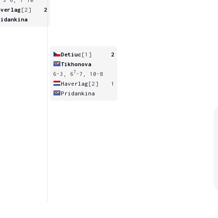
averlag
[2]
2
ridankina
Detiuc
[1]
2
Tikhonova
7
6-3, 6
-7, 10-8
Haverlag
[2]
1
Pridankina