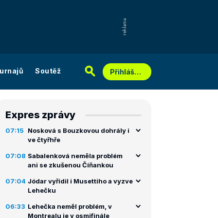
urnajů
Soutěž
Přihlášení
Expres zprávy
07:15
Nosková s Bouzkovou dohrály i
ve čtyřhře
07:08
Sabalenková neměla problém
ani se zkušenou Číňankou
07:04
Jódar vyřídil i Musettiho a vyzve
Lehečku
06:33
Lehečka neměl problém, v
Montrealu je v osmifinále