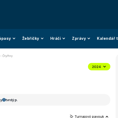
ápasy
Žebříčky
Hráči
Zprávy
Kalendář t
 - Čtyřhry
2024
ny
tvrdý p.
Turnajový pavouk