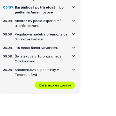
05:57
Bartůňková po třísetovém boji
podlehla Anisimovové
06.08.
Alcaraz by podle experta měl
ukončit sezonu
06.08.
Pegulaová nadělila přemožitelce
Siniakové kanára
06.08.
Fils nedal šanci Navonemu
06.08.
Šwiateková v Torontu smetla
Golubicovou
06.08.
Sabalenková si podmínky v
Torontu užívá
Další expres zprávy