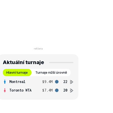
Aktuální turnaje
Hlavní turnaje
Turnaje nižší úrovně
Montreal
$9.4M
22
Toronto WTA
$7.4M
20