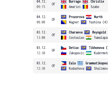
04.12.
Burrage
/
Christie
OF
09:15
Amariei
/
Szabo
04.12.
Prozorova
/
Wurth
OF
08:00
Wagner
/
Yashina (4)
03.12.
Charaeva
/
Reyngold
OF
13:00
Costoulas
/
Yamalapa
03.12.
Detiuc
/
Tikhonova (
OF
12:30
Jakupovic
/
Kudermet
03.12.
Eala
/
Grammatikopou
OF
12:30
Kudashova
/
Shalimov