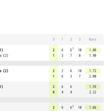
S
1
2
3
Kurs
7
1)
2
6
6
10
1.80
a (2)
1
3
7
8
1.90
a (2)
2
2
6
10
1.72
1
6
3
7
2.00
1)
2
6
6
1.59
0
4
4
2.22
2
2
6
6
10
1.66