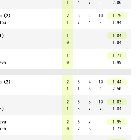
1
4
7
6
2.06
a (2)
2
5
6
10
1.75
lou
1
7
4
3
1.94
1)
1
1.84
0
1.84
1
1.71
eva
0
1.99
a (2)
2
6
4
10
1.44
1
1
6
4
2.50
2
6
5
10
1.83
3)
1
3
7
7
1.84
eva
2
6
7
1.95
ich
0
2
5
1.73