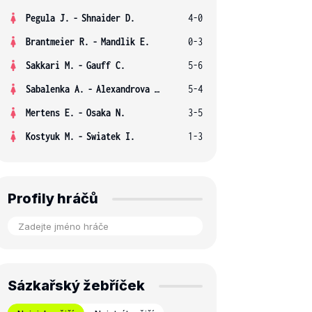
Pegula J.
-
Shnaider D.
4-0
Brantmeier R.
-
Mandlik E.
0-3
Sakkari M.
-
Gauff C.
5-6
Sabalenka A.
-
Alexandrova E.
5-4
Mertens E.
-
Osaka N.
3-5
Kostyuk M.
-
Swiatek I.
1-3
Profily hráčů
Sázkařský žebříček