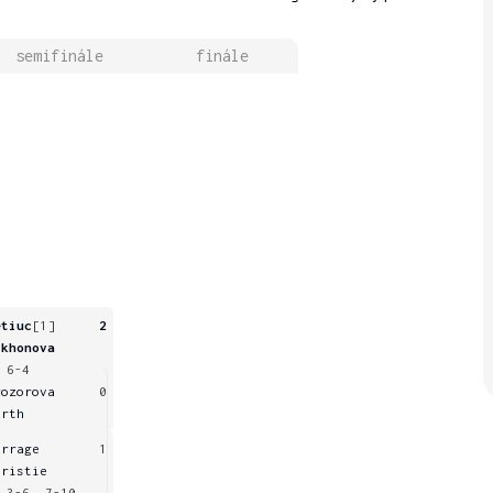
semifinále
finále
etiuc
[1]
2
ikhonova
 6-4
rozorova
0
urth
urrage
1
hristie
 3-6, 7-10