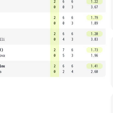
2
6
6
1.22
0
0
3
3.67
2
6
6
1.79
0
0
3
1.89
2
6
6
1.20
lli
0
4
3
3.83
1)
2
7
6
1.73
ova
0
5
3
1.96
lou
2
6
6
1.41
a
0
2
4
2.60