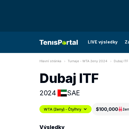
LIVE výsledky
Z
Hlavní stránka
Turnaje - WTA ženy 2024
Dubaj ITF
Dubaj ITF
2024
SAE
$100,000
WTA (ženy) - Čtyřhry
že
Výsledky