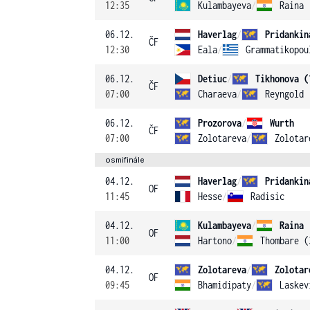
12:35
Kulambayeva
/
Raina
06.12.
Haverlag
/
Pridankin
ČF
12:30
Eala
/
Grammatikopou
06.12.
Detiuc
/
Tikhonova (
ČF
07:00
Charaeva
/
Reyngold
06.12.
Prozorova
/
Wurth
ČF
07:00
Zolotareva
/
Zolotar
osmifinále
04.12.
Haverlag
/
Pridankin
OF
11:45
Hesse
/
Radisic
04.12.
Kulambayeva
/
Raina
OF
11:00
Hartono
/
Thombare (
04.12.
Zolotareva
/
Zolotar
OF
09:45
Bhamidipaty
/
Laskev