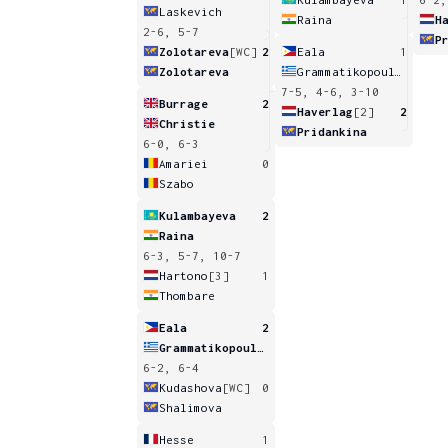
Laskevich
Raina
H
2-6, 5-7
P
Zolotareva
[WC]
2
Eala
1
Zolotareva
Grammatikopoulou
7-5, 4-6, 3-10
Burrage
2
Haverlag
[2]
2
Christie
Pridankina
6-0, 6-3
Amariei
0
Szabo
Kulambayeva
2
Raina
6-3, 5-7, 10-7
Hartono
[3]
1
Thombare
Eala
2
Grammatikopoulou
6-2, 6-4
Kudashova
[WC]
0
Shalimova
Hesse
1