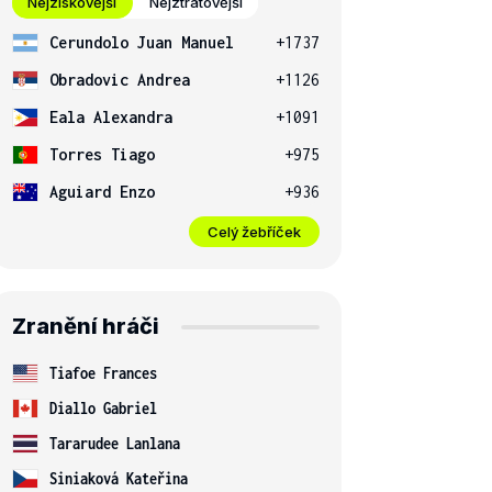
Nejziskovější
Nejztrátovější
Cerundolo Juan Manuel
+1737
Obradovic Andrea
+1126
Eala Alexandra
+1091
Torres Tiago
+975
Aguiard Enzo
+936
Celý žebříček
Zranění hráči
Tiafoe Frances
Diallo Gabriel
Tararudee Lanlana
Siniaková Kateřina