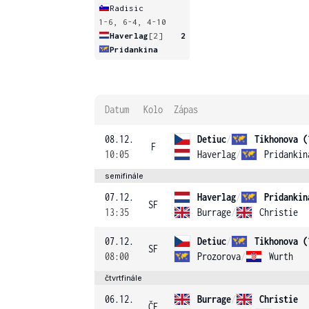
Radisic
1-6, 6-4, 4-10
Haverlag
[2]
2
Pridankina
Datum
Kolo
Zápas
08.12.
Detiuc
/
Tikhonova (
F
10:05
Haverlag
/
Pridankin
semifinále
07.12.
Haverlag
/
Pridankin
SF
13:35
Burrage
/
Christie
07.12.
Detiuc
/
Tikhonova (
SF
08:00
Prozorova
/
Wurth
čtvrtfinále
06.12.
Burrage
/
Christie
ČF