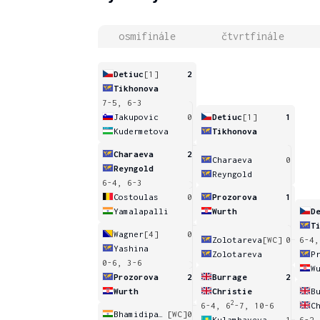
osmifinále
čtvrtfinále
Detiuc
[1]
2
Tikhonova
7-5, 6-3
Jakupovic
0
Detiuc
[1]
1
Kudermetova
Tikhonova
Charaeva
2
Charaeva
0
Reyngold
Reyngold
6-4, 6-3
Costoulas
0
Prozorova
1
Yamalapalli
Wurth
D
T
Wagner
[4]
0
Zolotareva
[WC]
0
6-4,
Yashina
Zolotareva
P
0-6, 3-6
W
Prozorova
2
Burrage
2
Wurth
Christie
B
2
6-4, 6
-7, 10-6
C
Bhamidipaty
[WC]
0
Kulambayeva
1
6-2,