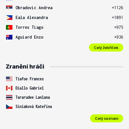
Obradovic Andrea
+1126
Eala Alexandra
+1091
Torres Tiago
+975
Aguiard Enzo
+936
Celý žebříček
Zranění hráči
Tiafoe Frances
Diallo Gabriel
Tararudee Lanlana
Siniaková Kateřina
Celý seznam