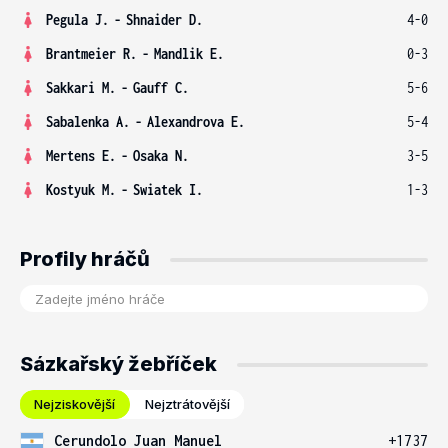
Pegula J.
-
Shnaider D.
4-0
Brantmeier R.
-
Mandlik E.
0-3
Sakkari M.
-
Gauff C.
5-6
Sabalenka A.
-
Alexandrova E.
5-4
Mertens E.
-
Osaka N.
3-5
Kostyuk M.
-
Swiatek I.
1-3
Profily hráčů
Sázkařský žebříček
Nejziskovější
Nejztrátovější
Cerundolo Juan Manuel
+1737