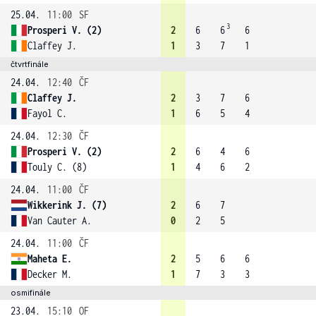
25.04.
11:00
SF
3
Prosperi V. (2)
2
6
6
6
Claffey J.
1
3
7
1
čtvrtfinále
24.04.
12:40
ČF
Claffey J.
2
3
7
6
Fayol C.
1
6
5
4
24.04.
12:30
ČF
Prosperi V. (2)
2
6
4
6
Touly C. (8)
1
4
6
2
24.04.
11:00
ČF
Wikkerink J. (7)
2
6
7
Van Cauter A.
0
2
5
24.04.
11:00
ČF
Maheta E.
2
5
6
6
Decker M.
1
7
3
3
osmifinále
23.04.
15:10
OF