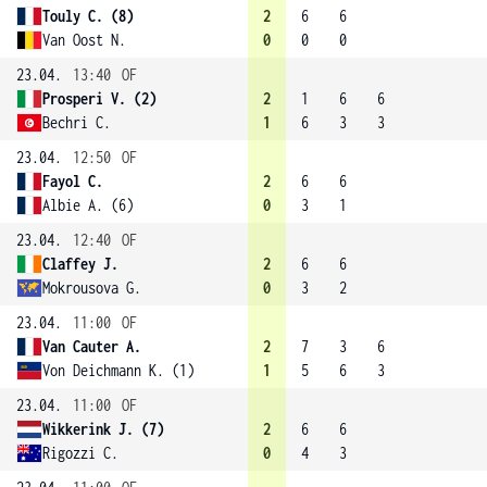
Touly C. (8)
2
6
6
Van Oost N.
0
0
0
23.04.
13:40
OF
Prosperi V. (2)
2
1
6
6
Bechri C.
1
6
3
3
23.04.
12:50
OF
Fayol C.
2
6
6
Albie A. (6)
0
3
1
23.04.
12:40
OF
Claffey J.
2
6
6
Mokrousova G.
0
3
2
23.04.
11:00
OF
Van Cauter A.
2
7
3
6
Von Deichmann K. (1)
1
5
6
3
23.04.
11:00
OF
Wikkerink J. (7)
2
6
6
Rigozzi C.
0
4
3