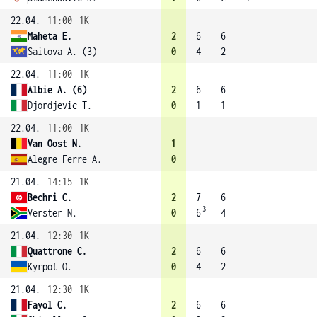
22.04.
11:00
1K
Maheta E.
2
6
6
Saitova A. (3)
0
4
2
22.04.
11:00
1K
Albie A. (6)
2
6
6
Djordjevic T.
0
1
1
22.04.
11:00
1K
Van Oost N.
1
Alegre Ferre A.
0
21.04.
14:15
1K
Bechri C.
2
7
6
3
Verster N.
0
6
4
21.04.
12:30
1K
Quattrone C.
2
6
6
Kyrpot O.
0
4
2
21.04.
12:30
1K
Fayol C.
2
6
6