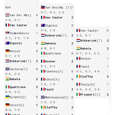
bye
Von Deichmann
[1]
1
5-7, 6-3, 3-6
Van Der Meij
0
Van Cauter
2
3-6, 5-7
Van Cauter
2
Rigozzi
0
4-6, 3-6
Van Cauter
0
Stamenkovic
1
Wikkerink
[7]
2
2-6, 5-7
6-3, 2-6, 1-6
Wikkerink
[7]
2
Rigozzi
2
Maheta
2
6-0, 6-1
Maheta
2
Wessel
0
Quattrone
0
5-7, 6-3, 6-3
5-7, 3-6
Decker
1
Wikkerink
[7]
2
Decker
2
6-3, 6-2
Fayol
1
Saitova
[3]
0
Fuentes
[5]
0
6-3, 5-7, 4-6
4-6, 2-6
Claffey
2
Maheta
2
Albie
[6]
0
6
3-6, 1-6
Touly
[8]
1
Quattrone
2
Fayol
2
4-6, 6-4, 2-6
6-4, 6-2
Prosperi
[2]
2
Kyrpot
[Q]
0
Mokrousova
[Q]
0
3
3-6, 2-6
Geiss
[Q]
0
Claffey
2
0-6, 1-6
Decker
2