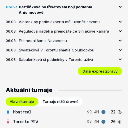
05:57
Bartůňková po třísetovém boji podlehla
Anisimovové
06.08.
Alcaraz by podle experta měl ukončit sezonu
06.08.
Pegulaová nadělila přemožitelce Siniakové kanára
06.08.
Fils nedal šanci Navonemu
06.08.
Šwiateková v Torontu smetla Golubicovou
06.08.
Sabalenková si podmínky v Torontu užívá
Další expres zprávy
Aktuální turnaje
Hlavní turnaje
Turnaje nižší úrovně
Montreal
$9.4M
22
Toronto WTA
$7.4M
20