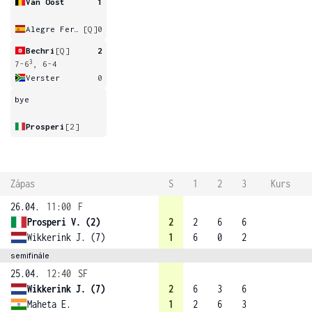
Van Oost
1
Alegre Ferre
[Q]
0
Bechri
[Q]
2
3
7-6
, 6-4
Verster
0
bye
Prosperi
[2]
Zápas
S
1
2
3
Kurs
26.04.
11:00
F
Prosperi V. (2)
2
2
6
6
Wikkerink J. (7)
1
6
0
2
semifinále
25.04.
12:40
SF
Wikkerink J. (7)
2
6
3
6
Maheta E.
1
2
6
3