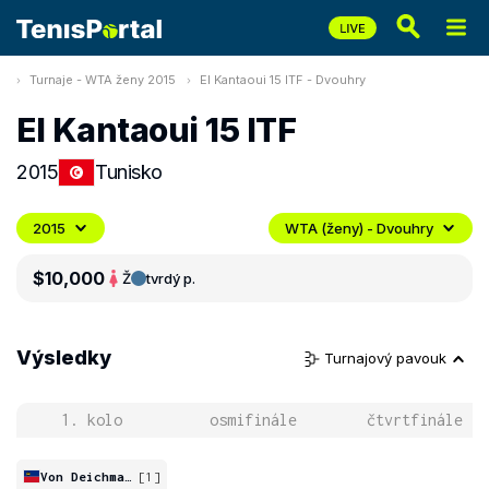
Turnaje - WTA ženy 2015
El Kantaoui 15 ITF - Dvouhry
El Kantaoui 15 ITF
2015
Tunisko
2015
WTA (ženy) - Dvouhry
$10,000
Ž
tvrdý p.
Výsledky
Turnajový pavouk
1. kolo
osmifinále
čtvrtfinále
Von Deichmann
[1]