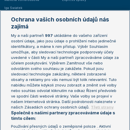
Iga Swiatek
Marie Bouzková
Ochrana vašich osobních údajů nás
Žebříčky
Kalendář turnajů
zajímá
My a naši partneři
997
ukládáme do vašeho zařízení
Žebříček ATP (muži)
Australian Open
osobní údaje, jako jsou údaje o prohlížení nebo jedinečné
Žebříček WTA (ženy)
French Open
identifikátory, a máme k nim přístup. Výběr Souhlasím
umožňuje, aby sledovací technologie podporovaly účely
Sázkařský žebříček
Wimbledon
uvedené v části My a naši partneři zpracováváme údaje za
US Open
účelem poskytování. Výběrem Zamítnout vše nebo
odvoláním svého souhlasu je zakážete. Pokud jsou
Turnaj mistrů
sledovací technologie zakázány, některé zobrazené
Turnaj mistryň
obsahy a reklamy pro vás nemusí být tolik relevantní. Tuto
Aktualní trendy
nabídku můžete kdykoli znovu zobrazit a změnit své volby
nebo souhlas odvolat kliknutím na odkaz Řízení předvoleb
ve spodní části webové stránky. Vaše volby se projeví v
Fotbalové přestupy
našem Internetová stránka. Další podrobnosti naleznete v
Livesport Daily
našich Zásadách ochrany osobních údajů.
Třetí strany
Společně s našimi partnery zpracováváme údaje s
LS Prague Open
tímto cílem:
Používání přesných údajů o zeměpisné poloze . Aktivní