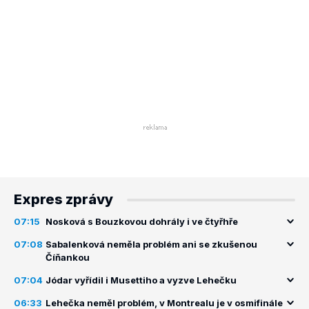
Expres zprávy
07:15
Nosková s Bouzkovou dohrály i ve čtyřhře
07:08
Sabalenková neměla problém ani se zkušenou
Číňankou
07:04
Jódar vyřídil i Musettiho a vyzve Lehečku
06:33
Lehečka neměl problém, v Montrealu je v osmifinále