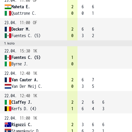
23.04.
11:00
OF
Maheta E.
2
6
6
Quattrone C.
0
0
1
23.04.
11:00
OF
Decker M.
2
6
6
Fuentes C. (5)
0
3
2
1. kolo
22.04.
15:30
1K
Fuentes C. (5)
1
Byrne J.
0
22.04.
12:40
1K
Van Cauter A.
2
6
7
Van Der Meij C.
0
3
5
22.04.
12:40
1K
Claffey J.
2
2
6
6
Kerfs D. (4)
1
6
4
3
22.04.
11:00
1K
Rigozzi C.
2
3
6
6
Stamenkovic D.
1
6
2
1