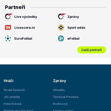
Partneři
Live výsledky
Zprávy
Livescore.in
Sport odds
EuroFotbal
eFotbal
Další partneři
Hráči
Zprávy
Novak Djokovič
Aktuality
Jiří Lehečka
Tenisová Previews
Petra Kvitová
Rozhovory
Markéta Vondroušová
Express zprávy