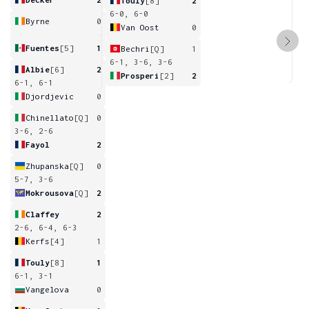
Touly
[8]
2
6-0, 6-0
Byrne
0
Van Oost
0
Fuentes
[5]
1
Bechri
[Q]
1
6-1, 3-6, 3-6
Albie
[6]
2
Prosperi
[2]
2
6-1, 6-1
Djordjevic
0
Chinellato
[Q]
0
3-6, 2-6
Fayol
2
Zhupanska
[Q]
0
5-7, 3-6
Mokrousova
[Q]
2
Claffey
2
2-6, 6-4, 6-3
Kerfs
[4]
1
Touly
[8]
1
6-1, 3-1
Vangelova
0