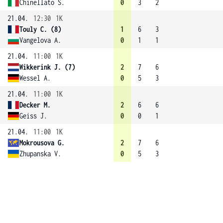
Chinellato S.
0
3
2
21.04.
12:30
1K
Touly C. (8)
1
6
3
Vangelova A.
0
1
1
21.04.
11:00
1K
Wikkerink J. (7)
2
7
6
Wessel A.
0
5
3
21.04.
11:00
1K
Decker M.
2
6
6
Geiss J.
0
0
1
21.04.
11:00
1K
Mokrousova G.
2
7
6
Zhupanska V.
0
5
3