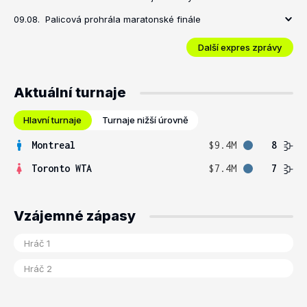
09.08.
Palicová prohrála maratonské finále
Další expres zprávy
Aktuální turnaje
Hlavní turnaje
Turnaje nižší úrovně
Montreal
$9.4M
8
Toronto WTA
$7.4M
7
Vzájemné zápasy