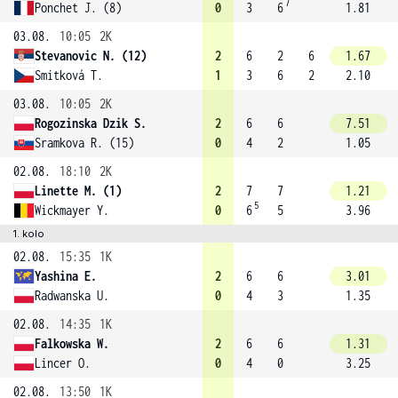
7
Ponchet J. (8)
0
3
6
1.81
03.08.
10:05
2K
Stevanovic N. (12)
2
6
2
6
1.67
Smitková T.
1
3
6
2
2.10
03.08.
10:05
2K
Rogozinska Dzik S.
2
6
6
7.51
Sramkova R. (15)
0
4
2
1.05
02.08.
18:10
2K
Linette M. (1)
2
7
7
1.21
5
Wickmayer Y.
0
6
5
3.96
1. kolo
02.08.
15:35
1K
Yashina E.
2
6
6
3.01
Radwanska U.
0
4
3
1.35
02.08.
14:35
1K
Falkowska W.
2
6
6
1.31
Lincer O.
0
4
0
3.25
02.08.
13:50
1K