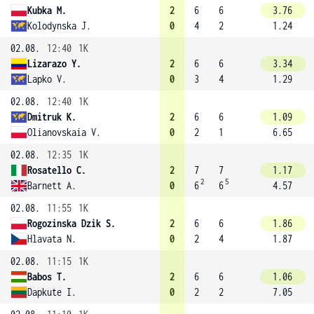
Kubka M.
2
6
6
3.76
Kolodynska J.
0
4
2
1.24
02.08.
12:40
1K
Lizarazo Y.
2
6
6
3.34
Lapko V.
0
3
4
1.29
02.08.
12:40
1K
Dmitruk K.
2
6
6
1.09
Olianovskaia V.
0
2
1
6.65
02.08.
12:35
1K
Rosatello C.
2
7
7
1.17
2
5
Barnett A.
0
6
6
4.57
02.08.
11:55
1K
Rogozinska Dzik S.
2
6
6
1.86
Hlavata N.
0
2
4
1.87
02.08.
11:15
1K
Babos T.
2
6
6
1.06
Dapkute I.
0
2
2
7.05