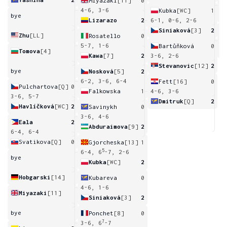
Miyazaki
[11]
0
2
4-6, 3-6
Kubka
[WC]
1
bye
Lizarazo
2
6-1, 0-6, 2-6
Siniaková
[3]
2
Zhu
[LL]
Rosatello
0
6
5-7, 1-6
Bartůňková
0
Tomova
[4]
Kawa
[7]
2
3-6, 2-6
Stevanovic
[12]
2
bye
Nosková
[5]
2
6-2, 3-6, 6-4
Fett
[16]
0
Pulchartova
[Q]
0
Falkowska
1
4-6, 3-6
3-6, 5-7
Dmitruk
[Q]
2
Havlíčková
[WC]
2
Savinykh
0
3-6, 4-6
Eala
2
Abduraimova
[9]
2
6-4, 6-4
Svatikova
[Q]
0
Gjorcheska
[13]
1
5
6-4, 6
-7, 2-6
bye
Kubka
[WC]
2
Hobgarski
[14]
Kubareva
0
4-6, 1-6
Miyazaki
[11]
Siniaková
[3]
2
bye
Ponchet
[8]
0
7
3-6, 6
-7