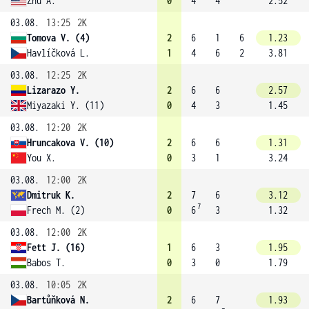
Zhu A.
0
4
4
2.52
03.08.
13:25
2K
Tomova V. (4)
2
6
1
6
1.23
Havlíčková L.
1
4
6
2
3.81
03.08.
12:25
2K
Lizarazo Y.
2
6
6
2.57
Miyazaki Y. (11)
0
4
3
1.45
03.08.
12:20
2K
Hruncakova V. (10)
2
6
6
1.31
You X.
0
3
1
3.24
03.08.
12:00
2K
Dmitruk K.
2
7
6
3.12
7
Frech M. (2)
0
6
3
1.32
03.08.
12:00
2K
Fett J. (16)
1
6
3
1.95
Babos T.
0
3
0
1.79
03.08.
10:05
2K
Bartůňková N.
2
6
7
1.93