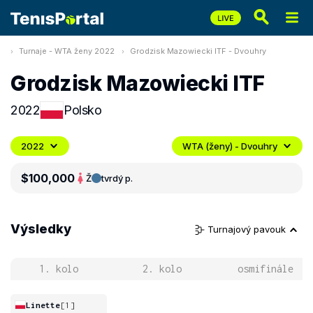
Turnaje - WTA ženy 2022
Grodzisk Mazowiecki ITF - Dvouhry
Grodzisk Mazowiecki ITF
2022
Polsko
2022
WTA (ženy) - Dvouhry
$100,000
Ž
tvrdý p.
Výsledky
Turnajový pavouk
1. kolo
2. kolo
osmifinále
Linette
[1]