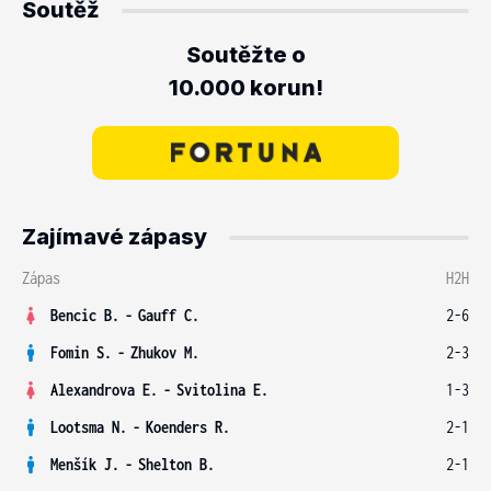
Soutěž
Soutěžte o
10.000 korun!
Zajímavé zápasy
Zápas
H2H
Bencic B.
-
Gauff C.
2-6
Fomin S.
-
Zhukov M.
2-3
Alexandrova E.
-
Svitolina E.
1-3
Lootsma N.
-
Koenders R.
2-1
Menšík J.
-
Shelton B.
2-1