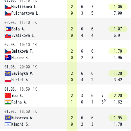
02.08.
11:10
1K
Havlíčková L.
2
6
7
1.06
Pulchartova L.
0
3
5
7.00
02.08.
11:10
1K
Eala A.
2
6
6
1.07
Svatikova L.
0
4
4
6.91
02.08.
10:10
1K
Smitková T.
2
6
6
1.78
Mcphee K.
0
2
3
1.96
01.08.
20:00
1K
Savinykh V.
2
6
6
1.28
Hertel A.
0
4
2
3.42
01.08.
18:50
1K
You X.
2
3
6
7
2.20
5
Raina A.
1
6
1
6
1.62
01.08.
18:50
1K
Kubareva A.
2
6
6
1.95
Kimchi S.
0
2
3
1.78