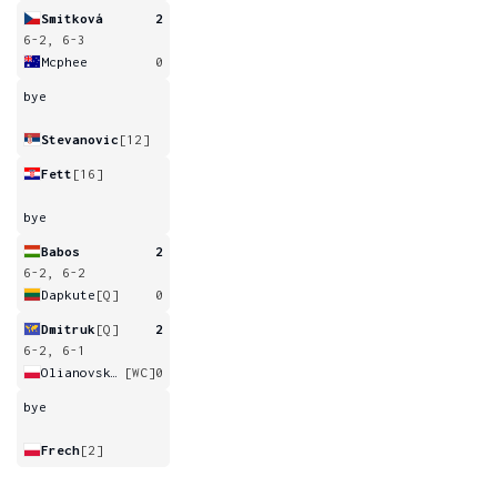
Smitková
2
6-2, 6-3
Mcphee
0
bye
Stevanovic
[12]
Fett
[16]
bye
Babos
2
6-2, 6-2
Dapkute
[Q]
0
Dmitruk
[Q]
2
6-2, 6-1
Olianovskaia
[WC]
0
bye
Frech
[2]