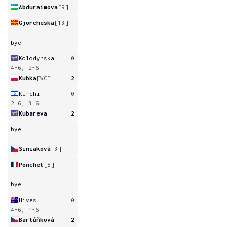
Abduraimova
[9]
Gjorcheska
[13]
bye
Kolodynska
0
4-6, 2-6
Kubka
[WC]
2
Kimchi
0
2-6, 3-6
Kubareva
2
bye
Siniaková
[3]
Ponchet
[8]
bye
Hives
0
4-6, 1-6
Bartůňková
2