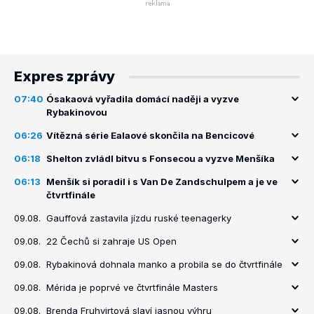
Expres zprávy
07:40
Ósakaová vyřadila domácí naději a vyzve
Rybakinovou
06:26
Vítězná série Ealaové skončila na Bencicové
06:18
Shelton zvládl bitvu s Fonsecou a vyzve Menšíka
06:13
Menšík si poradil i s Van De Zandschulpem a je ve
čtvrtfinále
09.08.
Gauffová zastavila jízdu ruské teenagerky
09.08.
22 Čechů si zahraje US Open
09.08.
Rybakinová dohnala manko a probila se do čtvrtfinále
09.08.
Mérida je poprvé ve čtvrtfinále Masters
09.08.
Brenda Fruhvirtová slaví jasnou výhru