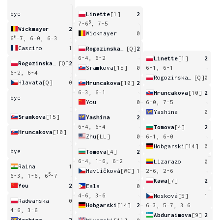
bye
Linette
[1]
2
5
7-6
, 7-5
Wickmayer
2
Wickmayer
0
6
6
-7, 6-0, 6-3
Cascino
1
Rogozinska Dzik
[Q]
2
6-4, 6-2
Linette
[1]
2
Rogozinska Dzik
[Q]
2
Sramkova
[15]
0
6-1, 6-1
6-2, 6-4
Rogozinska Dzik
[Q]
0
Hlavata
[Q]
0
Hruncakova
[10]
2
6-3, 6-1
Hruncakova
[10]
2
bye
You
0
6-0, 7-5
Yashina
0
Sramkova
[15]
Yashina
2
6-4, 6-4
Tomova
[4]
2
Hruncakova
[10]
Zhu
[LL]
0
6-1, 6-0
Hobgarski
[14]
0
bye
Tomova
[4]
2
6
6-4, 1-6, 6-2
Lizarazo
0
Raina
1
Havlíčková
[WC]
1
2-6, 2-6
5
6-3, 1-6, 6
-7
Kawa
[7]
2
You
2
Eala
0
6
4-6, 3-6
Nosková
[5]
1
Radwanska
0
Hobgarski
[14]
2
6-3, 5-7, 3-6
4-6, 3-6
Abduraimova
[9]
2
Yashina
2