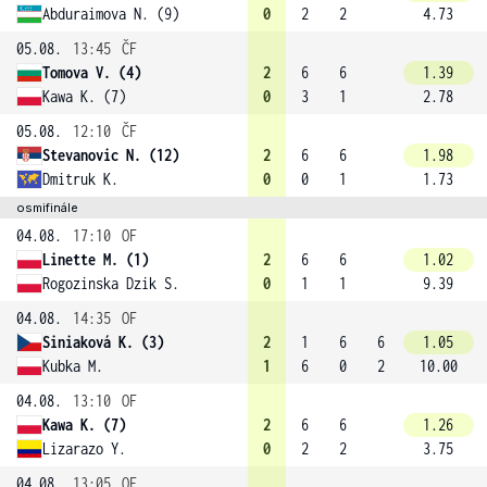
Abduraimova N. (9)
0
2
2
4.73
05.08.
13:45
ČF
Tomova V. (4)
2
6
6
1.39
Kawa K. (7)
0
3
1
2.78
05.08.
12:10
ČF
Stevanovic N. (12)
2
6
6
1.98
Dmitruk K.
0
0
1
1.73
osmifinále
04.08.
17:10
OF
Linette M. (1)
2
6
6
1.02
Rogozinska Dzik S.
0
1
1
9.39
04.08.
14:35
OF
Siniaková K. (3)
2
1
6
6
1.05
Kubka M.
1
6
0
2
10.00
04.08.
13:10
OF
Kawa K. (7)
2
6
6
1.26
Lizarazo Y.
0
2
2
3.75
04.08.
13:05
OF