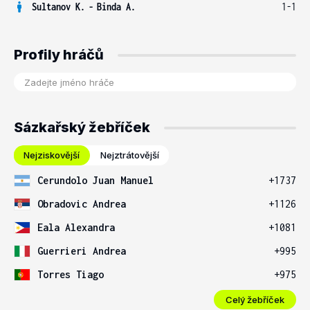
Sultanov K.
-
Binda A.
1-1
Profily hráčů
Sázkařský žebříček
Nejziskovější
Nejztrátovější
Cerundolo Juan Manuel
+1737
Obradovic Andrea
+1126
Eala Alexandra
+1081
Guerrieri Andrea
+995
Torres Tiago
+975
Celý žebříček