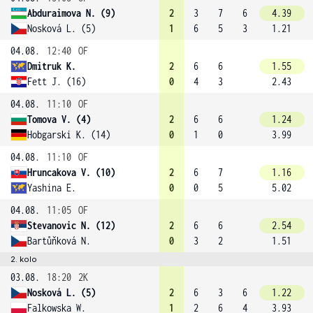
Abduraimova N. (9)
2
3
7
6
4.39
Nosková L. (5)
1
6
5
3
1.21
04.08.
12:40
OF
Dmitruk K.
2
6
6
1.55
Fett J. (16)
0
4
3
2.43
04.08.
11:10
OF
Tomova V. (4)
2
6
6
1.24
Hobgarski K. (14)
0
1
0
3.99
04.08.
11:10
OF
Hruncakova V. (10)
2
6
7
1.16
Yashina E.
0
0
5
5.02
04.08.
11:05
OF
Stevanovic N. (12)
2
6
6
2.54
Bartůňková N.
0
3
2
1.51
2. kolo
03.08.
18:20
2K
Nosková L. (5)
2
6
3
6
1.22
Falkowska W.
1
2
6
4
3.93