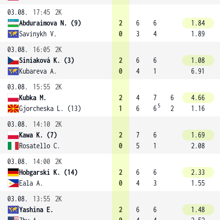
03.08.
17:45
2K
Abduraimova N. (9)
2
6
6
1.84
Savinykh V.
0
3
4
1.89
03.08.
16:05
2K
Siniaková K. (3)
2
6
6
1.08
Kubareva A.
0
4
1
6.91
03.08.
15:55
2K
Kubka M.
2
4
7
6
4.66
5
Gjorcheska L. (13)
1
6
6
2
1.16
03.08.
14:10
2K
Kawa K. (7)
2
7
6
1.69
Rosatello C.
0
5
1
2.08
03.08.
14:00
2K
Hobgarski K. (14)
2
6
6
2.33
Eala A.
0
4
3
1.55
03.08.
13:55
2K
Yashina E.
2
6
6
1.48