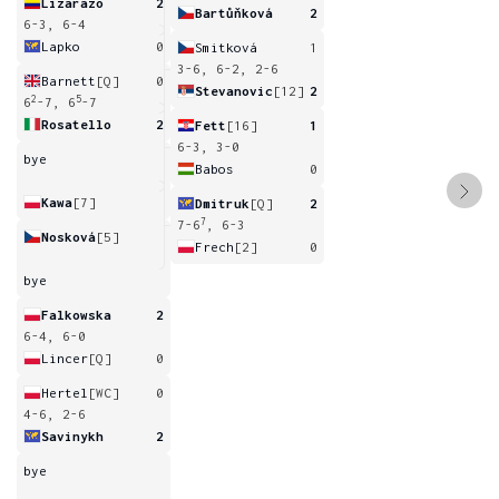
Lizarazo
2
Bartůňková
2
6-3, 6-4
Lapko
0
Smitková
1
3-6, 6-2, 2-6
Barnett
[Q]
0
Stevanovic
[12]
2
2
5
6
-7, 6
-7
Rosatello
2
Fett
[16]
1
6-3, 3-0
bye
Babos
0
Kawa
[7]
Dmitruk
[Q]
2
7
7-6
, 6-3
Nosková
[5]
Frech
[2]
0
bye
Falkowska
2
6-4, 6-0
Lincer
[Q]
0
Hertel
[WC]
0
4-6, 2-6
Savinykh
2
bye