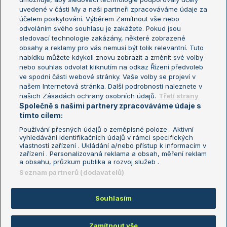
uvedené v části My a naši partneři zpracováváme údaje za
US Open
účelem poskytování. Výběrem Zamítnout vše nebo
odvoláním svého souhlasu je zakážete. Pokud jsou
Turnaj mistrů
sledovací technologie zakázány, některé zobrazené
Turnaj mistryň
obsahy a reklamy pro vás nemusí být tolik relevantní. Tuto
Aktualní trendy
nabídku můžete kdykoli znovu zobrazit a změnit své volby
nebo souhlas odvolat kliknutím na odkaz Řízení předvoleb
ve spodní části webové stránky. Vaše volby se projeví v
Fotbalové přestupy
našem Internetová stránka. Další podrobnosti naleznete v
Livesport Daily
našich Zásadách ochrany osobních údajů.
Třetí strany
Společně s našimi partnery zpracováváme údaje s
LS Prague Open
tímto cílem:
Používání přesných údajů o zeměpisné poloze . Aktivní
vyhledávání identifikačních údajů v rámci specifických
vlastností zařízení . Ukládání a/nebo přístup k informacím v
Podmínky užití
Nastavení soukromí
zařízení . Personalizovaná reklama a obsah, měření reklam
GDPR a žurnalistika
Reklama
a obsahu, průzkum publika a rozvoj služeb .
Informace o zpracování osobních
Kontakt
Seznam partnerů (dodavatelů)
údajů
Tiráž
Souhlasím
Copyright © 2008-2026 TenisPortal.cz. Využíváme zpravodajství ČTK.
Zamítnout vše