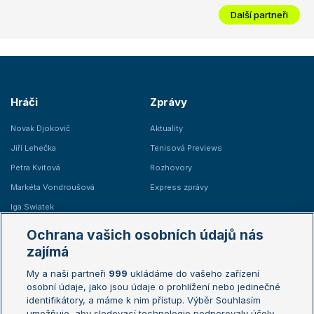
Další partneři
Hráči
Zprávy
Novak Djokovič
Aktuality
Jiří Lehečka
Tenisová Previews
Petra Kvitová
Rozhovory
Markéta Vondroušová
Express zprávy
Iga Swiatek
Marie Bouzková
Ochrana vašich osobních údajů nás
Žebříčky
Kalendář turnajů
zajímá
My a naši partneři
999
ukládáme do vašeho zařízení
Žebříček ATP (muži)
Australian Open
osobní údaje, jako jsou údaje o prohlížení nebo jedinečné
Žebříček WTA (ženy)
French Open
identifikátory, a máme k nim přístup. Výběr Souhlasím
umožňuje, aby sledovací technologie podporovaly účely
Sázkařský žebříček
Wimbledon