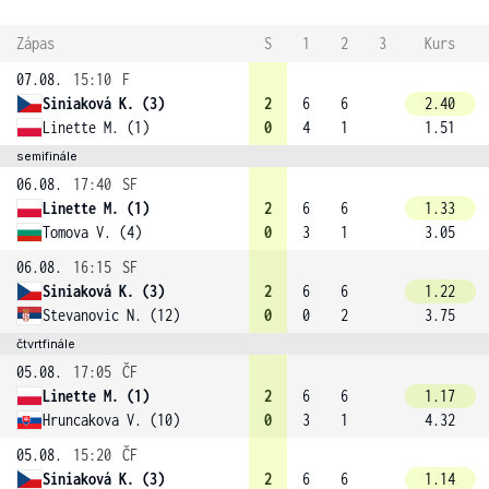
Zápas
S
1
2
3
Kurs
07.08.
15:10
F
Siniaková K. (3)
2
6
6
2.40
Linette M. (1)
0
4
1
1.51
semifinále
06.08.
17:40
SF
Linette M. (1)
2
6
6
1.33
Tomova V. (4)
0
3
1
3.05
06.08.
16:15
SF
Siniaková K. (3)
2
6
6
1.22
Stevanovic N. (12)
0
0
2
3.75
čtvrtfinále
05.08.
17:05
ČF
Linette M. (1)
2
6
6
1.17
Hruncakova V. (10)
0
3
1
4.32
05.08.
15:20
ČF
Siniaková K. (3)
2
6
6
1.14