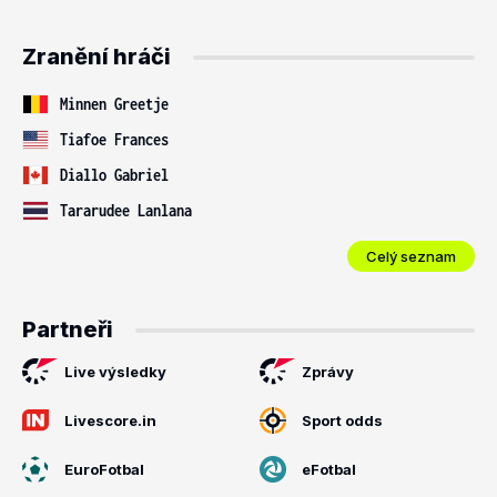
Zranění hráči
Minnen Greetje
Tiafoe Frances
Diallo Gabriel
Tararudee Lanlana
Celý seznam
Partneři
Live výsledky
Zprávy
Livescore.in
Sport odds
EuroFotbal
eFotbal