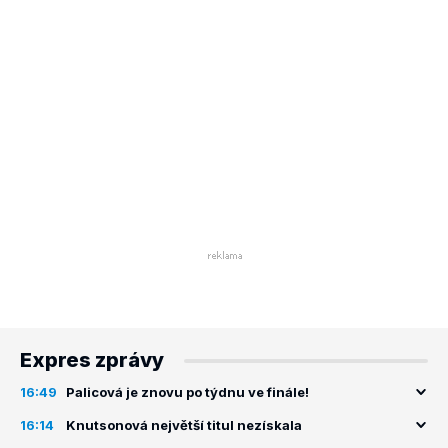
Expres zprávy
16:49
Palicová je znovu po týdnu ve finále!
16:14
Knutsonová největší titul nezískala