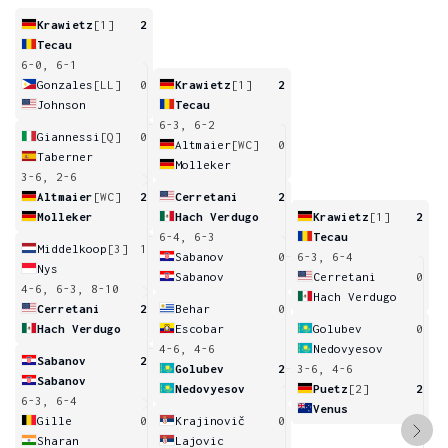
Krawietz
[1]
2
Tecau
6-0, 6-1
Gonzales
[LL]
0
Krawietz
[1]
2
Johnson
Tecau
6-3, 6-2
Giannessi
[Q]
0
Altmaier
[WC]
0
Taberner
Molleker
3-6, 2-6
Altmaier
[WC]
2
Cerretani
2
Molleker
Hach Verdugo
Krawietz
[1]
2
6-4, 6-3
Tecau
Middelkoop
[3]
1
Sabanov
0
6-3, 6-4
Nys
Sabanov
Cerretani
0
4-6, 6-3, 8-10
Hach Verdugo
Cerretani
2
Behar
0
Hach Verdugo
Escobar
Golubev
0
4-6, 4-6
Nedovyesov
Sabanov
2
Golubev
2
3-6, 4-6
Sabanov
Nedovyesov
Puetz
[2]
2
6-3, 6-4
Venus
Gille
0
Krajinovič
0
Sharan
Lajovic