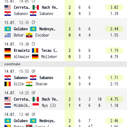
15.07.
14:05
ČF
Cerretani
/
Hach Verdugo
2
6
6
3.02
Sabanov
/
Sabanov
0
4
3
1.39
15.07.
12:35
ČF
Golubev
/
Nedovyesov
2
6
6
2.44
Behar
/
Escobar
0
4
4
1.55
14.07.
19:30
ČF
Krawietz
/
Tecau (1)
2
6
6
1.19
Altmaier
/
Molleker
0
3
2
4.79
osmifinále
14.07.
15:55
OF
Sabanov
/
Sabanov
2
6
6
1.71
Gille
/
Sharan
0
3
4
2.15
14.07.
14:25
OF
Cerretani
/
Hach Verdugo
2
6
3
10
4.75
Middelkoop
/
Nys (3)
1
4
6
8
1.18
14.07.
12:40
OF
Golubev
/
Nedovyesov
2
6
7
2.46
5
Brkic
/
Cacic (4)
0
3
6
1.55