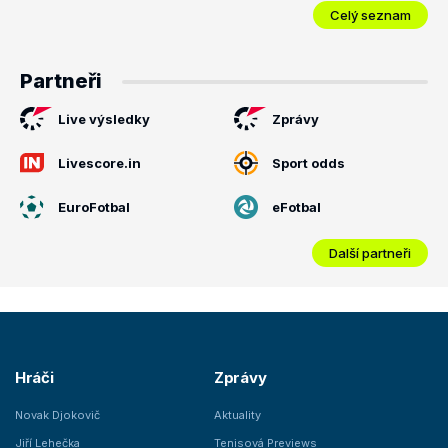
Celý seznam
Partneři
Live výsledky
Zprávy
Livescore.in
Sport odds
EuroFotbal
eFotbal
Další partneři
Hráči
Zprávy
Novak Djokovič
Aktuality
Jiří Lehečka
Tenisová Previews