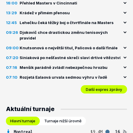
16:00
Přehled Masters v Cincinnati
13:29
Krádež v přímém přenosu
12:45
Lehečku čeká těžký boj o čtvrtfinále na Masters
09:26
Djokovič chce drastickou změnu tenisových
pravidel
09:00
Knutsonová o největší titul, Palicová o další finále
07:20
Siniaková po nešťastné skreči slaví drtivé vítězství
07:16
Menšík parádně zvládl nebezpečnou hrozbu
07:10
Rozjetá Ealaová urvala sedmou výhru v řadě
Další expres zprávy
Aktuální turnaje
Hlavní turnaje
Turnaje nižší úrovně
Montreal
$9.4M
16