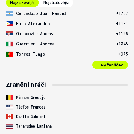
Nejziskovější
Nejztrátovější
Cerundolo Juan Manuel
+1737
Eala Alexandra
+1131
Obradovic Andrea
+1126
Guerrieri Andrea
+1045
Torres Tiago
+975
Celý žebříček
Zranění hráči
Minnen Greetje
Tiafoe Frances
Diallo Gabriel
Tararudee Lanlana