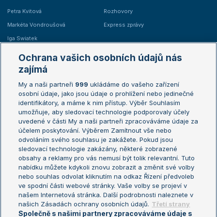
Petra Kvitová
Rozhovory
Markéta Vondroušová
Express zprávy
Iga Swiatek
Marie Bouzková
Ochrana vašich osobních údajů nás
Žebříčky
Kalendář turnajů
zajímá
My a naši partneři
999
ukládáme do vašeho zařízení
Žebříček ATP (muži)
Australian Open
osobní údaje, jako jsou údaje o prohlížení nebo jedinečné
Žebříček WTA (ženy)
French Open
identifikátory, a máme k nim přístup. Výběr Souhlasím
umožňuje, aby sledovací technologie podporovaly účely
Sázkařský žebříček
Wimbledon
uvedené v části My a naši partneři zpracováváme údaje za
US Open
účelem poskytování. Výběrem Zamítnout vše nebo
odvoláním svého souhlasu je zakážete. Pokud jsou
Turnaj mistrů
sledovací technologie zakázány, některé zobrazené
Turnaj mistryň
obsahy a reklamy pro vás nemusí být tolik relevantní. Tuto
Aktualní trendy
nabídku můžete kdykoli znovu zobrazit a změnit své volby
nebo souhlas odvolat kliknutím na odkaz Řízení předvoleb
ve spodní části webové stránky. Vaše volby se projeví v
Fotbalové přestupy
našem Internetová stránka. Další podrobnosti naleznete v
Livesport Daily
našich Zásadách ochrany osobních údajů.
Třetí strany
Společně s našimi partnery zpracováváme údaje s
LS Prague Open