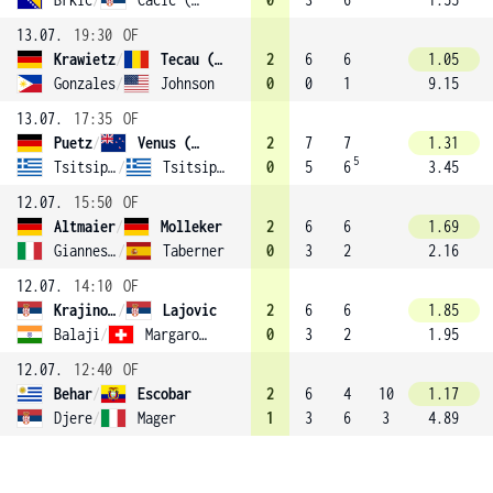
13.07.
19:30
OF
Krawietz
/
Tecau (1)
2
6
6
1.05
Gonzales
/
Johnson
0
0
1
9.15
13.07.
17:35
OF
Puetz
/
Venus (2)
2
7
7
1.31
5
Tsitsipas
/
Tsitsipas
0
5
6
3.45
12.07.
15:50
OF
Altmaier
/
Molleker
2
6
6
1.69
Giannessi
/
Taberner
0
3
2
2.16
12.07.
14:10
OF
Krajinovič
/
Lajovic
2
6
6
1.85
Balaji
/
Margaroli
0
3
2
1.95
12.07.
12:40
OF
Behar
/
Escobar
2
6
4
10
1.17
Djere
/
Mager
1
3
6
3
4.89