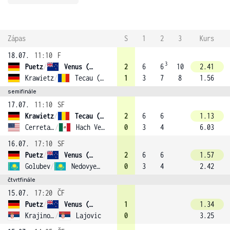
Zápas
S
1
2
3
Kurs
18.07.
11:10
F
3
Puetz
/
Venus (2)
2
6
6
10
2.41
Krawietz
/
Tecau (1)
1
3
7
8
1.56
semifinále
17.07.
11:10
SF
Krawietz
/
Tecau (1)
2
6
6
1.13
Cerretani
/
Hach Verdugo
0
3
4
6.03
16.07.
17:10
SF
Puetz
/
Venus (2)
2
6
6
1.57
Golubev
/
Nedovyesov
0
3
4
2.42
čtvrtfinále
15.07.
17:20
ČF
Puetz
/
Venus (2)
1
1.34
Krajinovič
/
Lajovic
0
3.25