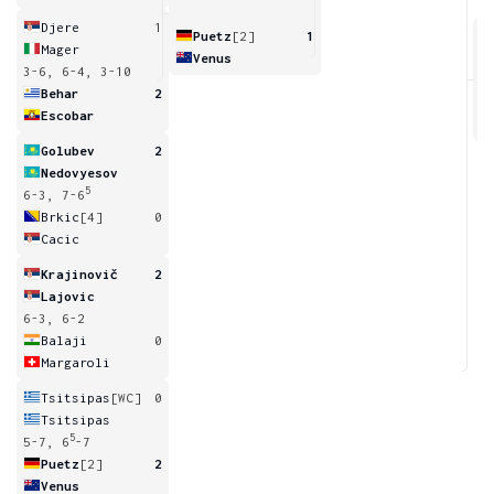
Djere
1
Puetz
[2]
1
Mager
Venus
3-6, 6-4, 3-10
3
Behar
2
Escobar
Golubev
2
Nedovyesov
5
6-3, 7-6
Brkic
[4]
0
Cacic
Krajinovič
2
Lajovic
6-3, 6-2
Balaji
0
Margaroli
Tsitsipas
[WC]
0
Tsitsipas
5
5-7, 6
-7
Puetz
[2]
2
Venus