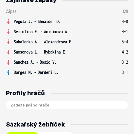
Zajímavé zápasy
Zápas
H2H
Pegula J.
-
Shnaider D.
4-0
Svitolina E.
-
Anisimova A.
4-1
Sabalenka A.
-
Alexandrova E.
5-4
Samsonova L.
-
Rybakina E.
4-2
Sanchez A.
-
Bosio V.
3-2
Borges N.
-
Darderi L.
3-1
Profily hráčů
Sázkařský žebříček