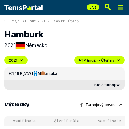
Turnaje - ATP muži 2021
Hamburk - Čtyřhry
Hamburk
2021
Německo
2021
ATP (muži) - Čtyřhry
€1,168,220
M
antuka
Info o turnaji
Výsledky
Turnajový pavouk
osmifinále
čtvrtfinále
semifinále