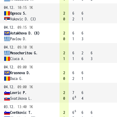
04.12.
10:15
1K
Ogescu S.
2
6
6
Vukovic D. (3)
0
2
1
04.12.
09:15
1K
Astakhova D. (8)
2
6
6
Pavlou D.
0
1
3
04.12.
09:10
1K
Mesochoritou G.
2
6
2
6
Ciuca A.
1
1
6
3
04.12.
09:00
1K
Krasnova D.
2
6
6
Duca G.
0
2
1
04.12.
09:00
1K
Lovric P.
2
7
6
8
Svatikova L.
0
6
4
03.12.
13:40
1K
6
Cvetkovic T.
2
6
6
6