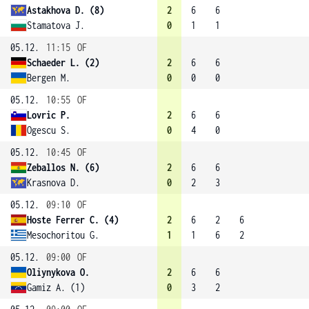
Astakhova D. (8)
2
6
6
Stamatova J.
0
1
1
05.12.
11:15
OF
Schaeder L. (2)
2
6
6
Bergen M.
0
0
0
05.12.
10:55
OF
Lovric P.
2
6
6
Ogescu S.
0
4
0
05.12.
10:45
OF
Zeballos N. (6)
2
6
6
Krasnova D.
0
2
3
05.12.
09:10
OF
Hoste Ferrer C. (4)
2
6
2
6
Mesochoritou G.
1
1
6
2
05.12.
09:00
OF
Oliynykova O.
2
6
6
Gamiz A. (1)
0
3
2