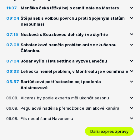
11:37
Menšíka čeká těžký boj o osmifinále na Masters
09:04
Štěpánek s volbou povrchu proti Spojeným státům
nesouhlasí
07:15
Nosková s Bouzkovou dohrály i ve čtyřhře
07:08
Sabalenková neměla problém ani se zkušenou
Číňankou
07:04
Jódar vyřídil i Musettiho a vyzve Lehečku
06:33
Lehečka neměl problém, v Montrealu je v osmifinále
05:57
Bartůňková po třísetovém boji podlehla
Anisimovové
06.08.
Alcaraz by podle experta měl ukončit sezonu
06.08.
Pegulaová nadělila přemožitelce Siniakové kanára
06.08.
Fils nedal šanci Navonemu
Další expres zprávy