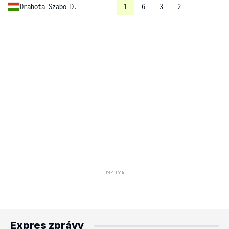
Drahota Szabo D.
1
6
3
2
Expres zprávy