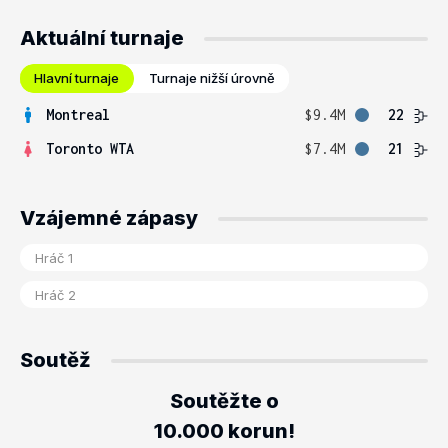
Aktuální turnaje
Hlavní turnaje
Turnaje nižší úrovně
Montreal
$9.4M
22
Toronto WTA
$7.4M
21
Vzájemné zápasy
Soutěž
Soutěžte o
10.000 korun!