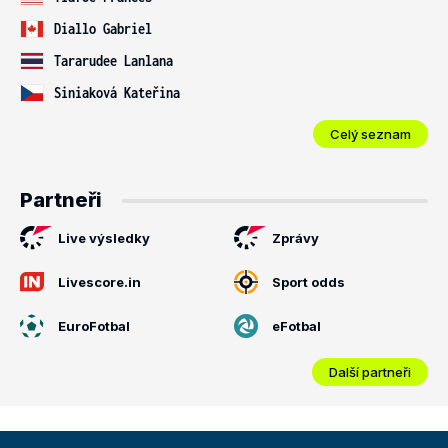
Diallo Gabriel
Tararudee Lanlana
Siniaková Kateřina
Celý seznam
Partneři
Live výsledky
Zprávy
Livescore.in
Sport odds
EuroFotbal
eFotbal
Další partneři