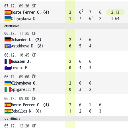
07.12.
09:30
SF
2
Hoste Ferrer C. (4)
2
6
7
6
2.13
5
Oliynykova O.
1
7
6
2
1.64
čtvrtfinále
06.12.
11:25
ČF
Schaeder L. (2)
2
7
6
Astakhova D. (8)
0
5
4
06.12.
10:45
ČF
Boualem J.
2
6
6
Lovric P.
0
4
3
06.12.
09:00
ČF
Oliynykova O.
2
6
6
Spigarelli M.
0
3
2
06.12.
09:00
ČF
Hoste Ferrer C. (4)
2
6
1
6
Zeballos N. (6)
1
2
6
3
osmifinále
05.12.
12:20
OF