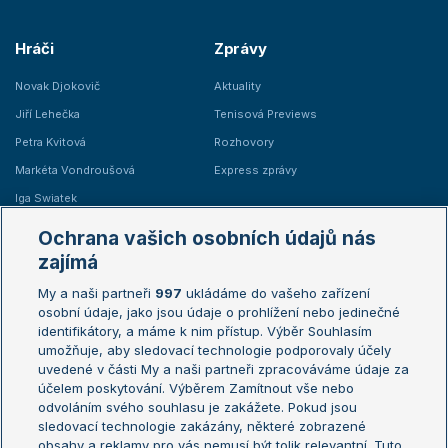
Hráči
Zprávy
Novak Djokovič
Aktuality
Jiří Lehečka
Tenisová Previews
Petra Kvitová
Rozhovory
Markéta Vondroušová
Express zprávy
Iga Swiatek
Marie Bouzková
Ochrana vašich osobních údajů nás
Žebříčky
Kalendář turnajů
zajímá
My a naši partneři
997
ukládáme do vašeho zařízení
Žebříček ATP (muži)
Australian Open
osobní údaje, jako jsou údaje o prohlížení nebo jedinečné
Žebříček WTA (ženy)
French Open
identifikátory, a máme k nim přístup. Výběr Souhlasím
umožňuje, aby sledovací technologie podporovaly účely
Sázkařský žebříček
Wimbledon
uvedené v části My a naši partneři zpracováváme údaje za
US Open
účelem poskytování. Výběrem Zamítnout vše nebo
odvoláním svého souhlasu je zakážete. Pokud jsou
Turnaj mistrů
sledovací technologie zakázány, některé zobrazené
Turnaj mistryň
obsahy a reklamy pro vás nemusí být tolik relevantní. Tuto