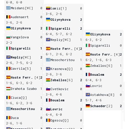
6-0, 6-0
Meidani
[WC]
0
Gamiz
[1]
0
3-6, 2-6
Audenaert
0
Oliynykova
2
3-6, 2-6
Oliynykova
2
Spigarelli
2
6-4, 5-7, 6-2
Oliynykova
2
Vangelova
0
Nepliy
[WC]
1
6-3, 6-2
2-2
Spigarelli
0
Spigarelli
1
Hoste Ferrer
[4]
2
6-1, 2-6, 6-2
Hoste Ferrer
[4]
2
Nepliy
[WC]
2
Mesochoritou
1
6-2, 1-6, 6-3
2-6, 7-5, 6-2
Zeballos
[6]
1
Gavrila
[5]
1
Krasnova
[Q]
0
2-6, 3-6
Boualem
2
Hoste Ferrer
[4]
2
Zeballos
[6]
2
6-4, 6-3
1-6, 6-3, 6-2
Lovric
0
Drahota Szabo
1
Cvetkovic
0
7
3-6, 4-6
Astakhova
[8]
0
Ciuca
[Q]
1
Boualem
2
5-7, 4-6
1-6, 6-2, 3-6
Schaeder
[2]
2
Mesochoritou
2
Lovric
2
2
6-4, 6-0
Duca
0
Ogescu
[Q]
0
2-6, 1-6
Krasnova
[Q]
2