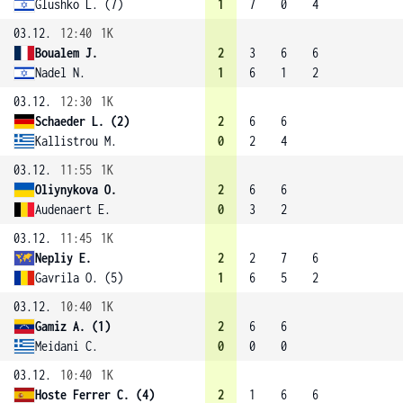
Glushko L. (7)
1
7
0
4
03.12.
12:40
1K
Boualem J.
2
3
6
6
Nadel N.
1
6
1
2
03.12.
12:30
1K
Schaeder L. (2)
2
6
6
Kallistrou M.
0
2
4
03.12.
11:55
1K
Oliynykova O.
2
6
6
Audenaert E.
0
3
2
03.12.
11:45
1K
Nepliy E.
2
2
7
6
Gavrila O. (5)
1
6
5
2
03.12.
10:40
1K
Gamiz A. (1)
2
6
6
Meidani C.
0
0
0
03.12.
10:40
1K
Hoste Ferrer C. (4)
2
1
6
6