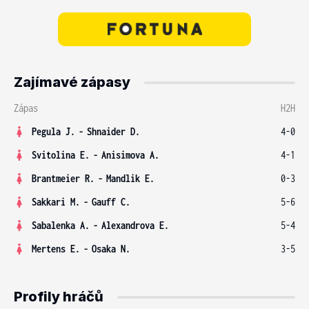
Zajímavé zápasy
Zápas
H2H
Pegula J.
-
Shnaider D.
4-0
Svitolina E.
-
Anisimova A.
4-1
Brantmeier R.
-
Mandlik E.
0-3
Sakkari M.
-
Gauff C.
5-6
Sabalenka A.
-
Alexandrova E.
5-4
Mertens E.
-
Osaka N.
3-5
Profily hráčů