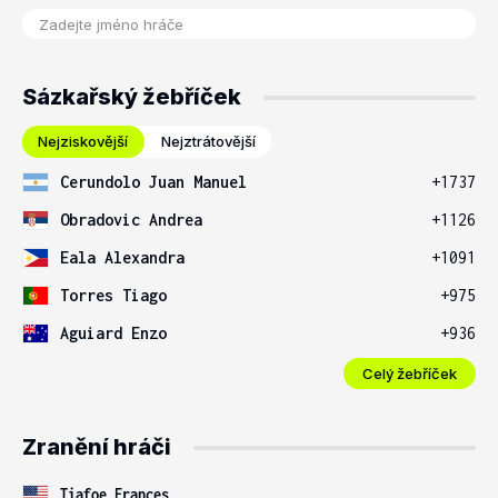
Sázkařský žebříček
Nejziskovější
Nejztrátovější
Cerundolo Juan Manuel
+1737
Obradovic Andrea
+1126
Eala Alexandra
+1091
Torres Tiago
+975
Aguiard Enzo
+936
Celý žebříček
Zranění hráči
Tiafoe Frances