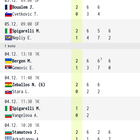
05.12.
09:00
OF
Boualem J.
2
6
6
Cvetkovic T.
0
3
4
05.12.
09:00
OF
Spigarelli M.
2
6
5
6
Nepliy E.
1
4
7
2
1. kolo
04.12.
13:10
1K
7
Bergen M.
2
6
6
6
Gemovic E.
1
3
7
0
04.12.
11:40
1K
Zeballos N. (6)
2
6
6
Stara L.
0
2
2
04.12.
11:30
1K
Spigarelli M.
1
2
Vangelova A.
0
2
04.12.
10:20
1K
Stamatova J.
2
6
2
6
Arkadianou A.
1
1
6
2