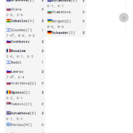
Astakhova
[8]
2
6-1, 6-1
Stara
0
Stamatova
0
2-6, 2-6
Zeballos
[6]
2
Bergen
[Q]
0
0-6, 0-6
Glushko
[7]
1
Schaeder
[2]
2
6
7-6
, 0-6, 4-6
Cvetkovic
2
Boualem
2
3-6, 6-1, 6-2
Nadel
1
Lovric
2
8
7-6
, 6-4
Svatikova
[Q]
0
Ogescu
[Q]
2
6-2, 6-1
Vukovic
[3]
0
Astakhova
[8]
2
6-1, 6-3
Pavlou
[WC]
0