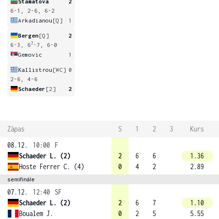
Stamatova
2
6-1, 2-6, 6-2
Arkadianou
[Q]
1
Bergen
[Q]
2
7
6-3, 6
-7, 6-0
Gemovic
1
Kallistrou
[WC]
0
2-6, 4-6
Schaeder
[2]
2
Zápas
S
1
2
3
Kurs
08.12.
10:00
F
Schaeder L. (2)
2
6
6
1.36
Hoste Ferrer C. (4)
0
4
2
2.89
semifinále
07.12.
12:40
SF
Schaeder L. (2)
2
6
7
1.10
Boualem J.
0
2
5
5.55