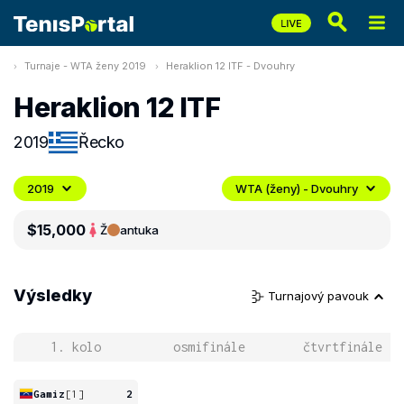
Turnaje - WTA ženy 2019
Heraklion 12 ITF - Dvouhry
Heraklion 12 ITF
2019
Řecko
2019
WTA (ženy) - Dvouhry
$15,000
Ž
antuka
Výsledky
Turnajový pavouk
1. kolo
osmifinále
čtvrtfinále
Gamiz
[1]
2