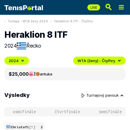
Turnaje - WTA ženy 2024
Heraklion 8 ITF - Čtyřhry
Heraklion 8 ITF
2024
Řecko
2024
WTA (ženy) - Čtyřhry
$25,000
Ž
antuka
Výsledky
Turnajový pavouk
osmifinále
čtvrtfinále
semifinále
Christofi
[1]
2