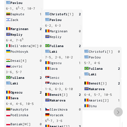
Pavlou
3
6-1, 6
-7, 10-7
Dapkute
1
Christofi
[1]
2
Zack
Pavlou
6-2, 6-3
Marginean
2
Marginean
0
Nepliy
Nepliy
5
6-4, 7-6
Dell'edera
[WC]
0
Fullana
2
Pochtovyk
Laki
Christofi
[1]
0
7-5, 2-6, 10-2
Pavlou
Desai
[4]
0
Ogescu
1
5-7, 4-6
Lovric
Sava
Fullana
2
3-6, 5-7
Laki
Fullana
2
Senic
1
Laki
Vukovic
Benoit
[3]
2
1-6, 6-3, 6-10
Makarova
Ogescu
2
Benoit
[3]
2
6-4, 5-7, 10-5
Sava
Makarova
Amariei
[2]
1
6-4, 4-6, 10-5
Dinu
Paukstyte
1
Slavikova
0
Podlinska
Voracek
6
6
-7, 3-6
Baniak
[WC]
0
Amariei
[2]
2