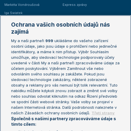
Markéta Vondroušová
Express zprávy
Iga Swiatek
Marie Bouzková
Ochrana vašich osobních údajů nás
Žebříčky
Kalendář turnajů
zajímá
My a naši partneři
999
ukládáme do vašeho zařízení
Žebříček ATP (muži)
Australian Open
osobní údaje, jako jsou údaje o prohlížení nebo jedinečné
Žebříček WTA (ženy)
French Open
identifikátory, a máme k nim přístup. Výběr Souhlasím
umožňuje, aby sledovací technologie podporovaly účely
Sázkařský žebříček
Wimbledon
uvedené v části My a naši partneři zpracováváme údaje za
US Open
účelem poskytování. Výběrem Zamítnout vše nebo
odvoláním svého souhlasu je zakážete. Pokud jsou
Turnaj mistrů
sledovací technologie zakázány, některé zobrazené
Turnaj mistryň
obsahy a reklamy pro vás nemusí být tolik relevantní. Tuto
Aktualní trendy
nabídku můžete kdykoli znovu zobrazit a změnit své volby
nebo souhlas odvolat kliknutím na odkaz Řízení předvoleb
ve spodní části webové stránky. Vaše volby se projeví v
Fotbalové přestupy
našem Internetová stránka. Další podrobnosti naleznete v
Livesport Daily
našich Zásadách ochrany osobních údajů.
Třetí strany
Společně s našimi partnery zpracováváme údaje s
LS Prague Open
tímto cílem: