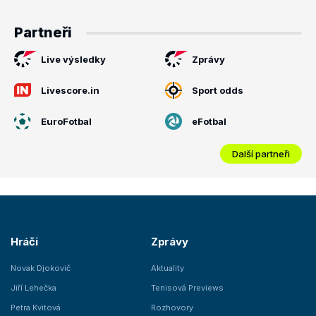
Partneři
Live výsledky
Zprávy
Livescore.in
Sport odds
EuroFotbal
eFotbal
Další partneři
Hráči
Zprávy
Novak Djokovič
Aktuality
Jiří Lehečka
Tenisová Previews
Petra Kvitová
Rozhovory