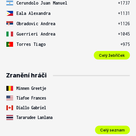
Cerundolo Juan Manuel
+1737
Eala Alexandra
+1131
Obradovic Andrea
+1126
Guerrieri Andrea
+1045
Torres Tiago
+975
Celý žebříček
Zranění hráči
Minnen Greetje
Tiafoe Frances
Diallo Gabriel
Tararudee Lanlana
Celý seznam