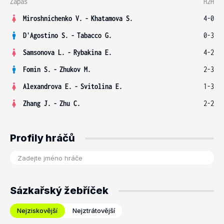
Zápas
H2H
Miroshnichenko V.
-
Khatamova S.
4-0
D'Agostino S.
-
Tabacco G.
0-3
Samsonova L.
-
Rybakina E.
4-2
Fomin S.
-
Zhukov M.
2-3
Alexandrova E.
-
Svitolina E.
1-3
Zhang J.
-
Zhu C.
2-2
Profily hráčů
Sázkařský žebříček
Nejziskovější
Nejztrátovější