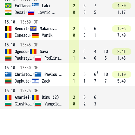
Fullana
/
Laki
2
6
7
4.30
Desai
/
Lovric (4)
0
3
5
1.17
15.10.
13:50
OF
Benoit
/
Makarova (3)
2
6
6
1.05
Ionescu
/
Vanik
0
3
1
7.40
15.10.
13:45
OF
Ogescu
/
Sava
2
6
4
10
2.41
Paukstyte
/
Podlinska
1
4
6
5
1.48
15.10.
13:30
OF
3
Christofi
/
Pavlou (1)
2
6
6
10
1.10
Dapkute
/
Zack
1
1
7
7
5.40
15.10.
12:25
OF
Amariei
/
Dinu (2)
2
6
6
Glushkova
/
Vangelova
0
2
3