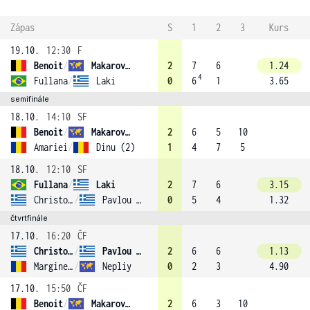
Zápas
S
1
2
3
Kurs
19.10.
12:30
F
Benoit
/
Makarova (3)
2
7
6
1.24
4
Fullana
/
Laki
0
6
1
3.65
semifinále
18.10.
14:10
SF
Benoit
/
Makarova (3)
2
6
5
10
Amariei
/
Dinu (2)
1
4
7
5
18.10.
12:10
SF
Fullana
/
Laki
2
7
6
3.15
Christofi
/
Pavlou (1)
0
5
4
1.32
čtvrtfinále
17.10.
16:20
ČF
Christofi
/
Pavlou (1)
2
6
6
1.13
Marginean
/
Nepliy
0
2
3
4.90
17.10.
15:50
ČF
Benoit
/
Makarova (3)
2
6
3
10