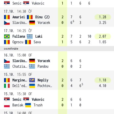
Senic
/
Vukovic
1
1
6
6
17.10.
14:30
ČF
Amariei
/
Dinu (2)
2
7
6
1.28
6
Slavikova
/
Voracek
0
6
3
3.25
17.10.
14:25
ČF
Fullana
/
Laki
2
7
2
10
2.07
Ogescu
/
Sava
1
5
6
2
1.65
osmifinále
16.10.
15:00
OF
Slavikova
/
Voracek
2
6
6
Chatziavraam
/
Pandou
0
0
2
15.10.
15:55
OF
Marginean
/
Nepliy
2
6
7
1.18
5
Dell'edera
/
Pochtovyk
0
4
6
4.10
15.10.
15:30
OF
Senic
/
Vukovic
2
6
6
Baniak
/
Trush
0
1
0
15.10.
14:00
OF