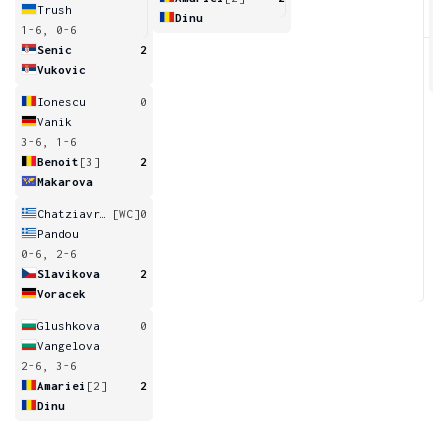
Trush
Dinu
1-6, 0-6
4
6
Senic
2
Vukovic
Ionescu
0
Vanik
3-6, 1-6
Benoit
[3]
2
Makarova
Chatziavraam
[WC]
0
Pandou
0-6, 2-6
Slavikova
2
Voracek
Glushkova
0
Vangelova
2-6, 3-6
Amariei
[2]
2
Dinu