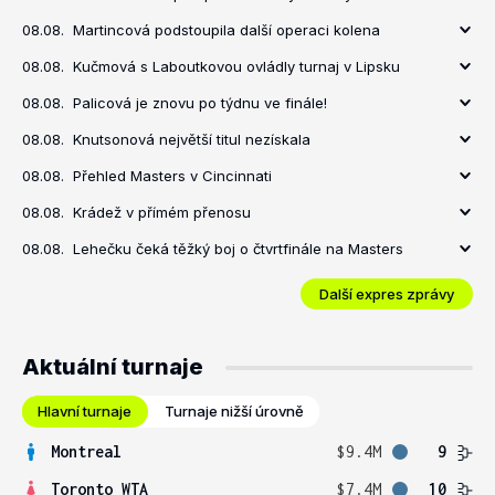
08.08.
Martincová podstoupila další operaci kolena
08.08.
Kučmová s Laboutkovou ovládly turnaj v Lipsku
08.08.
Palicová je znovu po týdnu ve finále!
08.08.
Knutsonová největší titul nezískala
08.08.
Přehled Masters v Cincinnati
08.08.
Krádež v přímém přenosu
08.08.
Lehečku čeká těžký boj o čtvrtfinále na Masters
Další expres zprávy
Aktuální turnaje
Hlavní turnaje
Turnaje nižší úrovně
Montreal
$9.4M
9
Toronto WTA
$7.4M
10