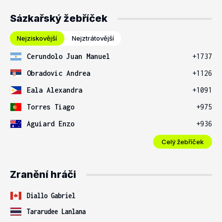
Sázkařský žebříček
Nejziskovější
Nejztrátovější
Cerundolo Juan Manuel
+1737
Obradovic Andrea
+1126
Eala Alexandra
+1091
Torres Tiago
+975
Aguiard Enzo
+936
Celý žebříček
Zranění hráči
Diallo Gabriel
Tararudee Lanlana