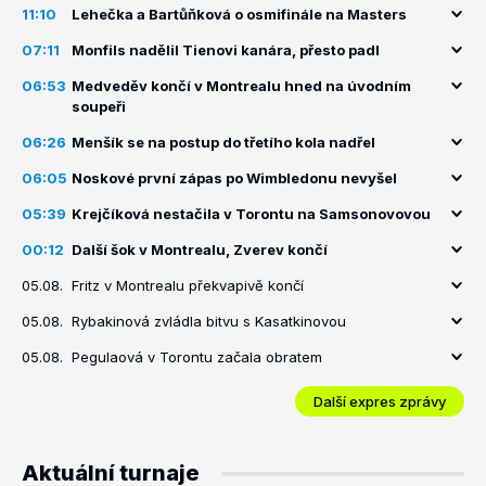
11:10
Lehečka a Bartůňková o osmifinále na Masters
07:11
Monfils nadělil Tienovi kanára, přesto padl
06:53
Medveděv končí v Montrealu hned na úvodním
soupeři
06:26
Menšík se na postup do třetího kola nadřel
06:05
Noskové první zápas po Wimbledonu nevyšel
05:39
Krejčíková nestačila v Torontu na Samsonovovou
00:12
Další šok v Montrealu, Zverev končí
05.08.
Fritz v Montrealu překvapivě končí
05.08.
Rybakinová zvládla bitvu s Kasatkinovou
05.08.
Pegulaová v Torontu začala obratem
Další expres zprávy
Aktuální turnaje