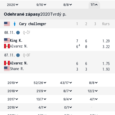
1/1
2020
9/10
8/8
Odehrané zápasy
2020
Tvrdý p.
Cary challenger
1
2
3
Kurs
08.11.
Q-ČF
King K.
7
6
1.29
4
Alvarez N.
6
0
3.22
07.11.
Q-OF
Alvarez N.
6
6
1.75
Shane R.
3
3
1.93
2019
52/26
43/17
8/8
2018
21/9
8/7
12/2
2017
13/7
9/4
4/1
-
2016
4/1
0/1