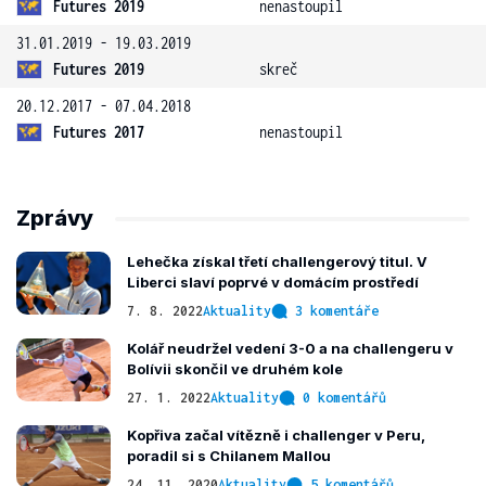
Futures 2019
nenastoupil
31.01.2019 - 19.03.2019
Futures 2019
skreč
20.12.2017 - 07.04.2018
Futures 2017
nenastoupil
Zprávy
Lehečka získal třetí challengerový titul. V
Liberci slaví poprvé v domácím prostředí
7. 8. 2022
Aktuality
3 komentáře
Kolář neudržel vedení 3-0 a na challengeru v
Bolívii skončil ve druhém kole
27. 1. 2022
Aktuality
0 komentářů
Kopřiva začal vítězně i challenger v Peru,
poradil si s Chilanem Mallou
24. 11. 2020
Aktuality
5 komentářů