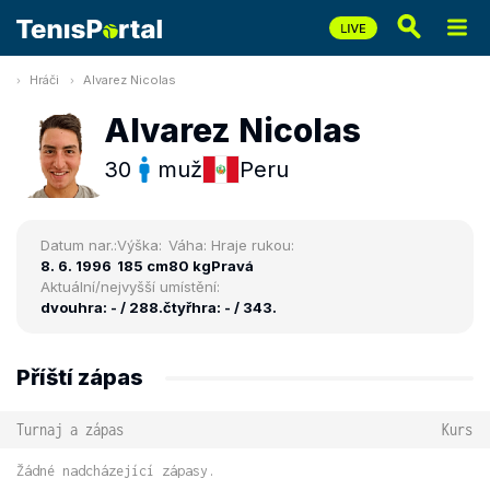
Hráči
Alvarez Nicolas
Alvarez Nicolas
30
muž
Peru
Datum nar.:
Výška:
Váha:
Hraje rukou:
8. 6. 1996
185 cm
80 kg
Pravá
Aktuální/nejvyšší umístění:
dvouhra: - / 288.
čtyřhra: - / 343.
Příští zápas
Turnaj a zápas
Kurs
Žádné nadcházející zápasy.