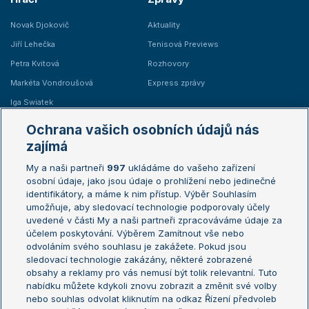
Novak Djokovič
Aktuality
Jiří Lehečka
Tenisová Previews
Petra Kvitová
Rozhovory
Markéta Vondroušová
Express zprávy
Iga Swiatek
Marie Bouzková
Ochrana vašich osobních údajů nás
Žebříčky
Kalendář turnajů
zajímá
My a naši partneři
997
ukládáme do vašeho zařízení
Žebříček ATP (muži)
Australian Open
osobní údaje, jako jsou údaje o prohlížení nebo jedinečné
Žebříček WTA (ženy)
French Open
identifikátory, a máme k nim přístup. Výběr Souhlasím
umožňuje, aby sledovací technologie podporovaly účely
Sázkařský žebříček
Wimbledon
uvedené v části My a naši partneři zpracováváme údaje za
US Open
účelem poskytování. Výběrem Zamítnout vše nebo
odvoláním svého souhlasu je zakážete. Pokud jsou
Turnaj mistrů
sledovací technologie zakázány, některé zobrazené
Turnaj mistryň
obsahy a reklamy pro vás nemusí být tolik relevantní. Tuto
Aktualní trendy
nabídku můžete kdykoli znovu zobrazit a změnit své volby
nebo souhlas odvolat kliknutím na odkaz Řízení předvoleb