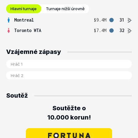
Hlavní turnaje
Turnaje nižší úrovně
Montreal
$9.4M
31
Toronto WTA
$7.4M
32
Vzájemné zápasy
Soutěž
Soutěžte o
10.000 korun!