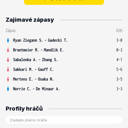
Zajímavé zápasy
Zápas
H2H
Ryan Ziegann S.
-
Gadecki T.
3-0
Brantmeier R.
-
Mandlik E.
0-3
Sabalenka A.
-
Zhang S.
4-1
Sakkari M.
-
Gauff C.
5-6
Mertens E.
-
Osaka N.
3-5
Norrie C.
-
De Minaur A.
3-3
Profily hráčů