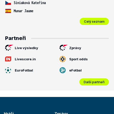
Siniaková Kateřina
Munar Jaume
Celý seznam
Partneři
Live výsledky
Zprávy
Livescore.in
Sport odds
EuroFotbal
eFotbal
Další partneři
Hráči
Zprávy