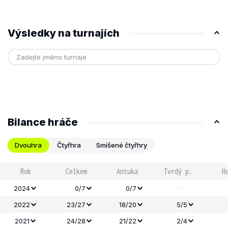
Výsledky na turnajích
Bilance hráče
Dvouhra
Čtyřhra
Smíšené čtyřhry
Rok
Celkem
Antuka
Tvrdý p.
H
-
2024
0/7
0/7
2022
23/27
18/20
5/5
2021
24/28
21/22
2/4