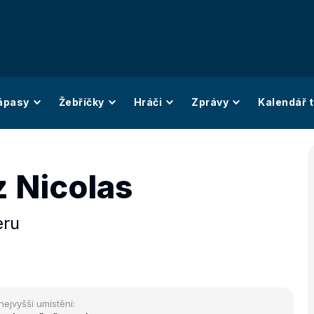
ápasy
Žebříčky
Hráči
Zprávy
Kalendář t
z Nicolas
eru
nejvyšší umístění: