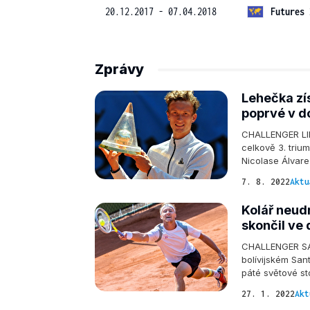
20.12.2017 - 07.04.2018
Futures 
Zprávy
Lehečka zís
poprvé v d
CHALLENGER LIBE
celkově 3. triu
Nicolase Álvare
7. 8. 2022
Aktu
Kolář neudr
skončil ve
CHALLENGER SAN
bolívijském San
páté světové st
27. 1. 2022
Akt