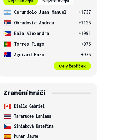
Nejziskovější
Nejztrátovější
Cerundolo Juan Manuel
+1737
Obradovic Andrea
+1126
Eala Alexandra
+1091
Torres Tiago
+975
Aguiard Enzo
+936
Celý žebříček
Zranění hráči
Diallo Gabriel
Tararudee Lanlana
Siniaková Kateřina
Munar Jaume