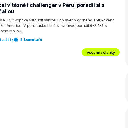
al vítězně i challenger v Peru, poradil si s
allou
A - Vít Kopřiva vstoupil výhrou i do svého druhého antukového
ižní Americe. V peruánské Limě si na úvod poradil 6-2 6-3 s
anem Mallou.
tuality
5 komentářů
Všechny články