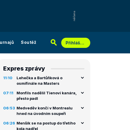
urnajů
Soutěž
Přihlášení
Expres zprávy
11:10
Lehečka a Bartůňková o
osmifinále na Masters
07:11
Monfils nadělil Tienovi kanára,
přesto padl
06:53
Medveděv končí v Montrealu
hned na úvodním soupeři
06:26
Menšík se na postup do třetího
kola nadřel