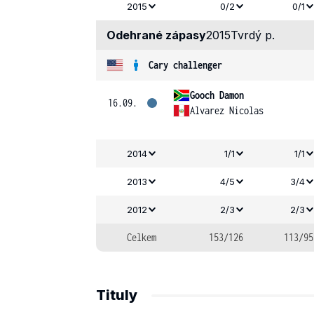
2015
0/2
0/1
Odehrané zápasy
2015
Tvrdý p.
Cary challenger
Gooch Damon
16.09.
Alvarez Nicolas
2014
1/1
1/1
2013
4/5
3/4
2012
2/3
2/3
Celkem
153/126
113/95
Tituly