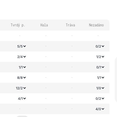
Tvrdý p.
Hala
Tráva
Nezadáno
-
-
-
-
-
-
5/5
0/2
-
-
2/4
1/2
-
-
1/1
0/1
-
-
8/8
1/1
-
-
12/2
1/0
-
-
4/1
0/2
-
-
-
4/0