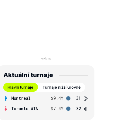
Aktuální turnaje
Hlavní turnaje
Turnaje nižší úrovně
Montreal
$9.4M
31
Toronto WTA
$7.4M
32