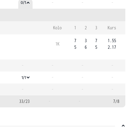
-
-
-
0/1
Kolo
1
2
3
Kurs
7
3
7
1.55
1K
5
6
5
2.17
-
-
-
-
-
-
-
1/1
-
-
-
-
33/23
-
-
7/8