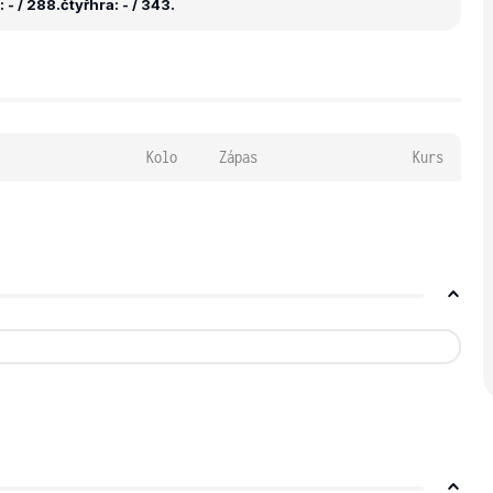
 - / 288.
čtyřhra: - / 343.
Kolo
Zápas
Kurs