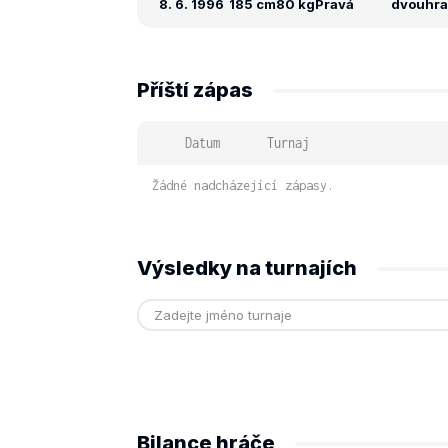
8. 6. 1996
185 cm
80 kg
Pravá
dvouhra:
Příští zápas
Datum
Turnaj
Žádné nadcházející zápasy.
Výsledky na turnajích
Bilance hráče