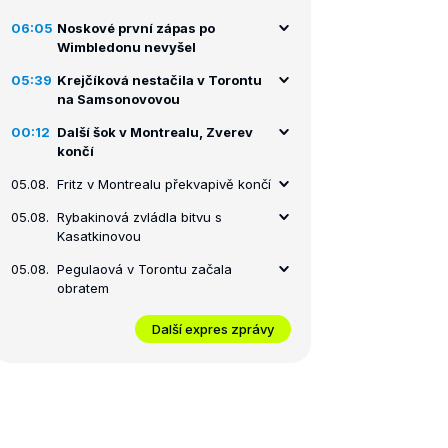
06:05
Noskové první zápas po
Wimbledonu nevyšel
05:39
Krejčíková nestačila v Torontu
na Samsonovovou
00:12
Další šok v Montrealu, Zverev
končí
05.08.
Fritz v Montrealu překvapivě končí
05.08.
Rybakinová zvládla bitvu s
Kasatkinovou
05.08.
Pegulaová v Torontu začala
obratem
Další expres zprávy