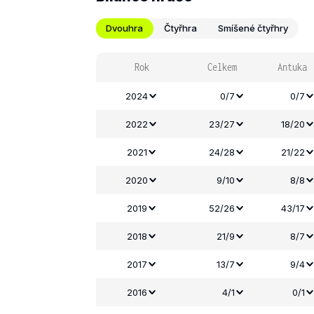
Dvouhra
Čtyřhra
Smíšené čtyřhry
Rok
Celkem
Antuka
2024
0/7
0/7
2022
23/27
18/20
2021
24/28
21/22
2020
9/10
8/8
2019
52/26
43/17
2018
21/9
8/7
2017
13/7
9/4
2016
4/1
0/1