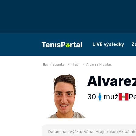
LIVE výsledky
Z
Hlavní stránka
Hráči
Alvarez Nicolas
Alvare
30
muž
P
Datum nar.:
Výška:
Váha:
Hraje rukou:
Aktuální/