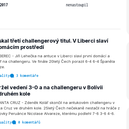
2017
nenastoupil
kal třetí challengerový titul. V Liberci slaví
omácím prostředí
REC - Jiří Lehečka na antuce v Liberci slaví první domácí a
mf na challengeru. Ve finále 20letý Čech porazil 6-4 6-4 Španěla
ze.
ality
3 komentáře
žel vedení 3-0 a na challengeru v Bolívii
 druhém kole
TA CRUZ - Zdeněk Kolář skončil na antukovém challengeru v
ta Cruz ve druhém kole. 25letý Čech nečekaně nestačil na hráče z
ovky Peruánce Nicolase Alvareze, kterému podlehl 7-6 3-6 4-6.
uality
0 komentářů