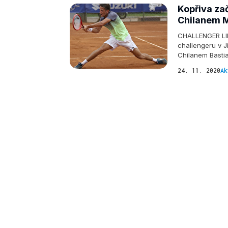
Kopřiva zač
Chilanem M
CHALLENGER LIM
challengeru v J
Chilanem Basti
24. 11. 2020
Ak