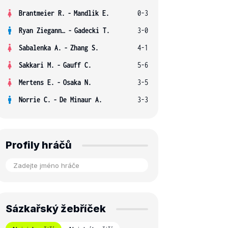
Brantmeier R.
-
Mandlik E.
0-3
Ryan Ziegann S.
-
Gadecki T.
3-0
Sabalenka A.
-
Zhang S.
4-1
Sakkari M.
-
Gauff C.
5-6
Mertens E.
-
Osaka N.
3-5
Norrie C.
-
De Minaur A.
3-3
Profily hráčů
Sázkařský žebříček