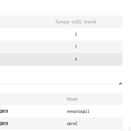
Turnaje nižší úrovně
3
1
4
Důvod
2019
nenastoupil
2019
skreč