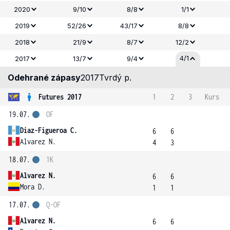
2020
9/10
8/8
1/1
2019
52/26
43/17
8/8
2018
21/9
8/7
12/2
4/1
2017
13/7
9/4
Odehrané zápasy
2017
Tvrdý p.
Futures 2017
1
2
3
Kurs
19.07.
OF
Diaz-Figueroa C.
6
6
Alvarez N.
4
3
18.07.
1K
Alvarez N.
6
6
Mora D.
1
1
17.07.
Q-OF
Alvarez N.
6
6