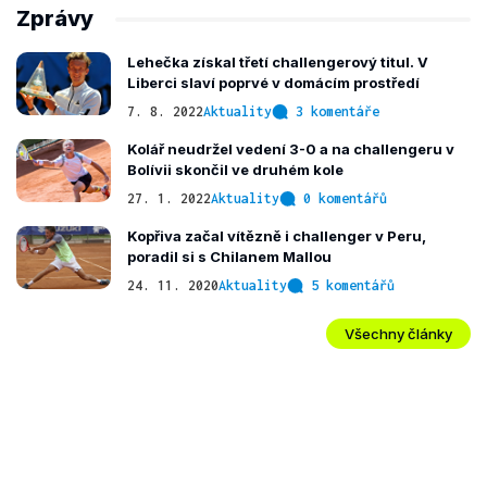
Zprávy
Lehečka získal třetí challengerový titul. V
Liberci slaví poprvé v domácím prostředí
7. 8. 2022
Aktuality
3 komentáře
Kolář neudržel vedení 3-0 a na challengeru v
Bolívii skončil ve druhém kole
27. 1. 2022
Aktuality
0 komentářů
Kopřiva začal vítězně i challenger v Peru,
poradil si s Chilanem Mallou
24. 11. 2020
Aktuality
5 komentářů
Všechny články