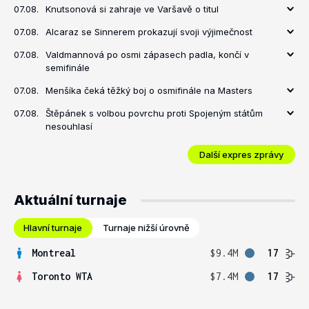
07.08.
Knutsonová si zahraje ve Varšavě o titul
07.08.
Alcaraz se Sinnerem prokazují svoji výjimečnost
07.08.
Valdmannová po osmi zápasech padla, končí v
semifinále
07.08.
Menšíka čeká těžký boj o osmifinále na Masters
07.08.
Štěpánek s volbou povrchu proti Spojeným státům
nesouhlasí
Další expres zprávy
Aktuální turnaje
Hlavní turnaje
Turnaje nižší úrovně
Montreal
$9.4M
17
Toronto WTA
$7.4M
17