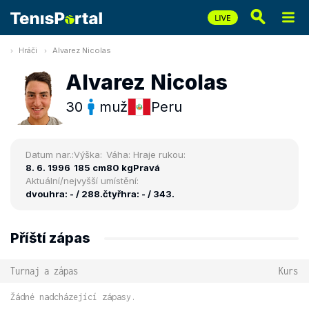
Hráči
Alvarez Nicolas
Alvarez Nicolas
30
muž
Peru
Datum nar.:
Výška:
Váha:
Hraje rukou:
8. 6. 1996
185 cm
80 kg
Pravá
Aktuální/nejvyšší umístění:
dvouhra: - / 288.
čtyřhra: - / 343.
Příští zápas
Turnaj a zápas
Kurs
Žádné nadcházející zápasy.