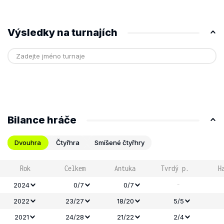
Výsledky na turnajích
Bilance hráče
Dvouhra
Čtyřhra
Smíšené čtyřhry
Rok
Celkem
Antuka
Tvrdý p.
H
-
2024
0/7
0/7
2022
23/27
18/20
5/5
2021
24/28
21/22
2/4