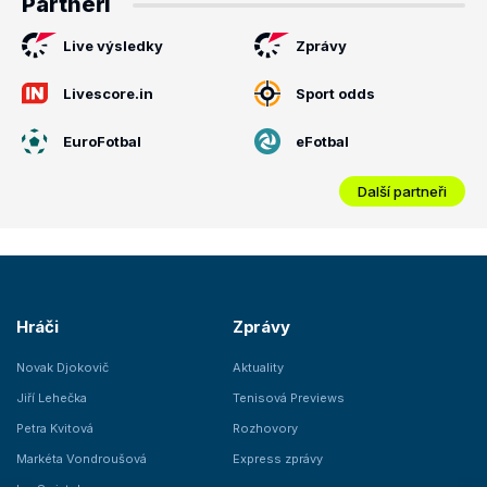
Partneři
Live výsledky
Zprávy
Livescore.in
Sport odds
EuroFotbal
eFotbal
Další partneři
Hráči
Zprávy
Novak Djokovič
Aktuality
Jiří Lehečka
Tenisová Previews
Petra Kvitová
Rozhovory
Markéta Vondroušová
Express zprávy