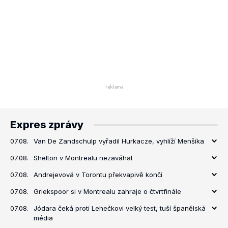
Expres zprávy
07.08.
Van De Zandschulp vyřadil Hurkacze, vyhlíží Menšíka
07.08.
Shelton v Montrealu nezaváhal
07.08.
Andrejevová v Torontu překvapivě končí
07.08.
Griekspoor si v Montrealu zahraje o čtvrtfinále
07.08.
Jódara čeká proti Lehečkovi velký test, tuší španělská
média