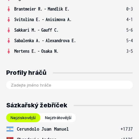
Brantmeier R.
-
Mandlik E.
0-3
Svitolina E.
-
Anisimova A.
4-1
Sakkari M.
-
Gauff C.
5-6
Sabalenka A.
-
Alexandrova E.
5-4
Mertens E.
-
Osaka N.
3-5
Profily hráčů
Sázkařský žebříček
Nejziskovější
Nejztrátovější
Cerundolo Juan Manuel
+1737