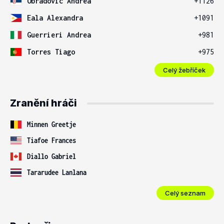
Obradovic Andrea
+1126
Eala Alexandra
+1091
Guerrieri Andrea
+981
Torres Tiago
+975
Celý žebříček
Zranění hráči
Minnen Greetje
Tiafoe Frances
Diallo Gabriel
Tararudee Lanlana
Celý seznam