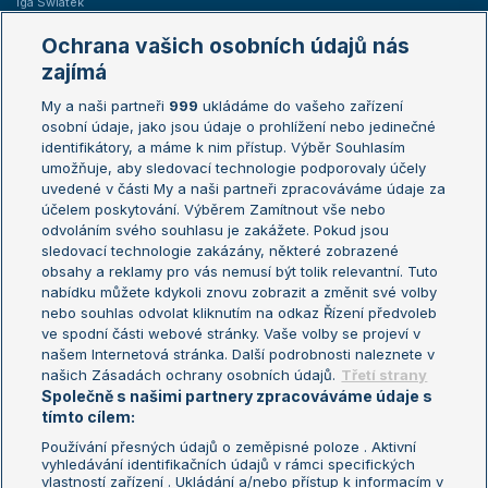
Iga Swiatek
Marie Bouzková
Ochrana vašich osobních údajů nás
Žebříčky
Kalendář turnajů
zajímá
My a naši partneři
999
ukládáme do vašeho zařízení
Žebříček ATP (muži)
Australian Open
osobní údaje, jako jsou údaje o prohlížení nebo jedinečné
Žebříček WTA (ženy)
French Open
identifikátory, a máme k nim přístup. Výběr Souhlasím
umožňuje, aby sledovací technologie podporovaly účely
Sázkařský žebříček
Wimbledon
uvedené v části My a naši partneři zpracováváme údaje za
US Open
účelem poskytování. Výběrem Zamítnout vše nebo
odvoláním svého souhlasu je zakážete. Pokud jsou
Turnaj mistrů
sledovací technologie zakázány, některé zobrazené
Turnaj mistryň
obsahy a reklamy pro vás nemusí být tolik relevantní. Tuto
Aktualní trendy
nabídku můžete kdykoli znovu zobrazit a změnit své volby
nebo souhlas odvolat kliknutím na odkaz Řízení předvoleb
ve spodní části webové stránky. Vaše volby se projeví v
Fotbalové přestupy
našem Internetová stránka. Další podrobnosti naleznete v
Livesport Daily
našich Zásadách ochrany osobních údajů.
Třetí strany
Společně s našimi partnery zpracováváme údaje s
LS Prague Open
tímto cílem:
Používání přesných údajů o zeměpisné poloze . Aktivní
vyhledávání identifikačních údajů v rámci specifických
vlastností zařízení . Ukládání a/nebo přístup k informacím v