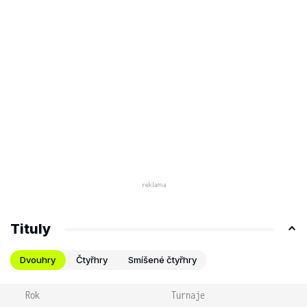
Tituly
Dvouhry
Čtyřhry
Smíšené čtyřhry
Rok
Turnaje