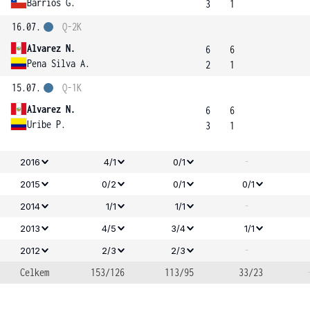
Barrios G.
3
1
16.07.
Q-2K
Alvarez N.
6
6
Pena Silva A.
2
1
15.07.
Q-1K
Alvarez N.
6
6
Uribe P.
3
1
-
2016
4/1
0/1
2015
0/2
0/1
0/1
-
2014
1/1
1/1
2013
4/5
3/4
1/1
-
2012
2/3
2/3
Celkem
153/126
113/95
33/23