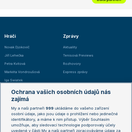
Hráči
Zprávy
Novak Djokovič
Aktuality
Jiří Lehečka
Tenisová Previews
Petra Kvitová
Rozhovory
Markéta Vondroušová
Express zprávy
Iga Swiatek
Marie Bouzková
Ochrana vašich osobních údajů nás
Žebříčky
Kalendář turnajů
zajímá
My a naši partneři
999
ukládáme do vašeho zařízení
Žebříček ATP (muži)
Australian Open
osobní údaje, jako jsou údaje o prohlížení nebo jedinečné
Žebříček WTA (ženy)
French Open
identifikátory, a máme k nim přístup. Výběr Souhlasím
umožňuje, aby sledovací technologie podporovaly účely
Sázkařský žebříček
Wimbledon
uvedené v části My a naši partneři zpracováváme údaje za