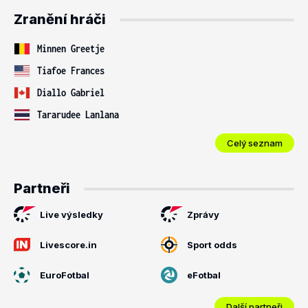
Zranění hráči
Minnen Greetje
Tiafoe Frances
Diallo Gabriel
Tararudee Lanlana
Celý seznam
Partneři
Live výsledky
Zprávy
Livescore.in
Sport odds
EuroFotbal
eFotbal
Další partneři