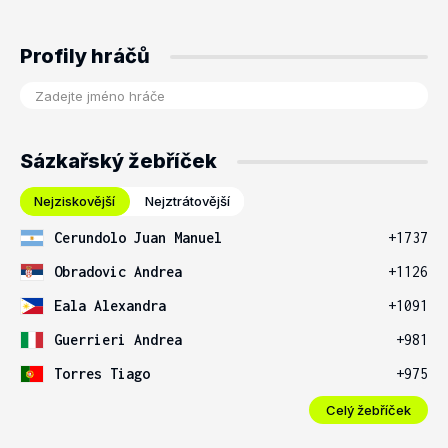
Profily hráčů
Sázkařský žebříček
Nejziskovější
Nejztrátovější
Cerundolo Juan Manuel
+1737
Obradovic Andrea
+1126
Eala Alexandra
+1091
Guerrieri Andrea
+981
Torres Tiago
+975
Celý žebříček