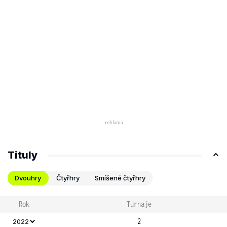
Tituly
Dvouhry
Čtyřhry
Smíšené čtyřhry
Rok
Turnaje
2
2022