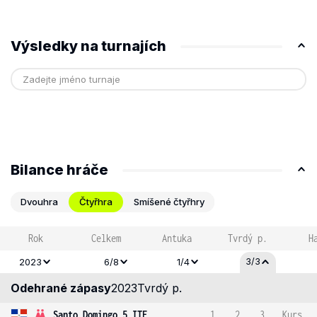
Výsledky na turnajích
Bilance hráče
Dvouhra
Čtyřhra
Smíšené čtyřhry
Rok
Celkem
Antuka
Tvrdý p.
H
3/3
2023
6/8
1/4
Odehrané zápasy
2023
Tvrdý p.
Santo Domingo 5 ITF
1
2
3
Kurs