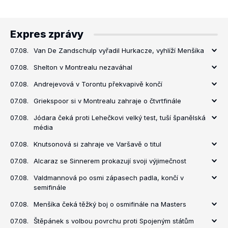
Expres zprávy
07.08.
Van De Zandschulp vyřadil Hurkacze, vyhlíží Menšíka
07.08.
Shelton v Montrealu nezaváhal
07.08.
Andrejevová v Torontu překvapivě končí
07.08.
Griekspoor si v Montrealu zahraje o čtvrtfinále
07.08.
Jódara čeká proti Lehečkovi velký test, tuší španělská
média
07.08.
Knutsonová si zahraje ve Varšavě o titul
07.08.
Alcaraz se Sinnerem prokazují svoji výjimečnost
07.08.
Valdmannová po osmi zápasech padla, končí v
semifinále
07.08.
Menšíka čeká těžký boj o osmifinále na Masters
07.08.
Štěpánek s volbou povrchu proti Spojeným státům