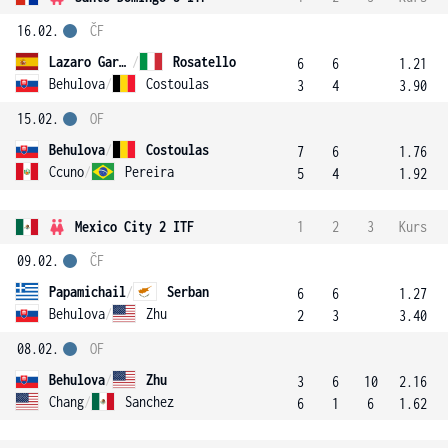
16.02.
ČF
Lazaro Garcia
/
Rosatello
6
6
1.21
Behulova
/
Costoulas
3
4
3.90
15.02.
OF
Behulova
/
Costoulas
7
6
1.76
Ccuno
/
Pereira
5
4
1.92
Mexico City 2 ITF
1
2
3
Kurs
09.02.
ČF
Papamichail
/
Serban
6
6
1.27
Behulova
/
Zhu
2
3
3.40
08.02.
OF
Behulova
/
Zhu
3
6
10
2.16
Chang
/
Sanchez
6
1
6
1.62