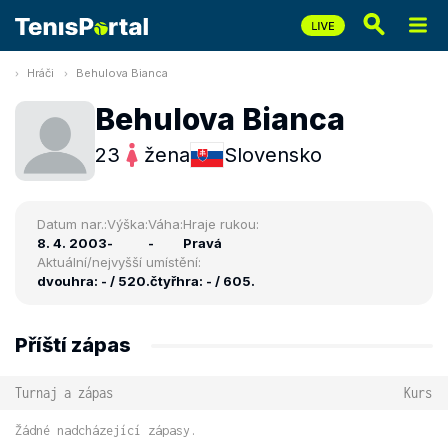
Hráči
Behulova Bianca
Behulova Bianca
23
žena
Slovensko
Datum nar.:
Výška:
Váha:
Hraje rukou:
8. 4. 2003
-
-
Pravá
Aktuální/nejvyšší umístění:
dvouhra: - / 520.
čtyřhra: - / 605.
Příští zápas
Turnaj a zápas
Kurs
Žádné nadcházející zápasy.