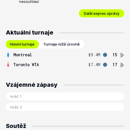
nesouhlasí
Další expres zprávy
Aktuální turnaje
Hlavní turnaje
Turnaje nižší úrovně
Montreal
$9.4M
15
Toronto WTA
$7.4M
17
Vzájemné zápasy
Soutěž