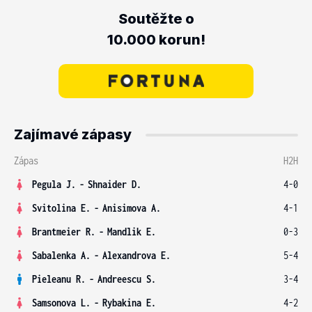
Soutěžte o
10.000 korun!
Zajímavé zápasy
Zápas
H2H
Pegula J.
-
Shnaider D.
4-0
Svitolina E.
-
Anisimova A.
4-1
Brantmeier R.
-
Mandlik E.
0-3
Sabalenka A.
-
Alexandrova E.
5-4
Pieleanu R.
-
Andreescu S.
3-4
Samsonova L.
-
Rybakina E.
4-2