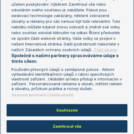
US Open
účelem poskytování. Výběrem Zamítnout vše nebo
odvoláním svého souhlasu je zakážete. Pokud jsou
Turnaj mistrů
sledovací technologie zakázány, některé zobrazené
Turnaj mistryň
obsahy a reklamy pro vás nemusí být tolik relevantní. Tuto
Aktualní trendy
nabídku můžete kdykoli znovu zobrazit a změnit své volby
nebo souhlas odvolat kliknutím na odkaz Řízení předvoleb
ve spodní části webové stránky. Vaše volby se projeví v
Fotbalové přestupy
našem Internetová stránka. Další podrobnosti naleznete v
Livesport Daily
našich Zásadách ochrany osobních údajů.
Třetí strany
Společně s našimi partnery zpracováváme údaje s
LS Prague Open
tímto cílem:
Používání přesných údajů o zeměpisné poloze . Aktivní
vyhledávání identifikačních údajů v rámci specifických
vlastností zařízení . Ukládání a/nebo přístup k informacím v
Podmínky užití
Nastavení soukromí
zařízení . Personalizovaná reklama a obsah, měření reklam
GDPR a žurnalistika
Reklama
a obsahu, průzkum publika a rozvoj služeb .
Informace o zpracování osobních
Kontakt
Seznam partnerů (dodavatelů)
údajů
Tiráž
Souhlasím
Copyright © 2008-2026 TenisPortal.cz. Využíváme zpravodajství ČTK.
Zamítnout vše