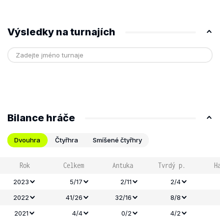
Výsledky na turnajích
Bilance hráče
Dvouhra
Čtyřhra
Smíšené čtyřhry
Rok
Celkem
Antuka
Tvrdý p.
H
2023
5/17
2/11
2/4
2022
41/26
32/16
8/8
2021
4/4
0/2
4/2