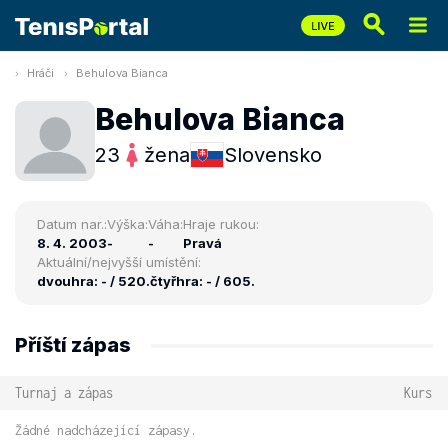
Hráči
Behulova Bianca
Behulova Bianca
23
žena
Slovensko
Datum nar.:
Výška:
Váha:
Hraje rukou:
8. 4. 2003
-
-
Pravá
Aktuální/nejvyšší umístění:
dvouhra: - / 520.
čtyřhra: - / 605.
Příští zápas
Turnaj a zápas
Kurs
Žádné nadcházející zápasy.