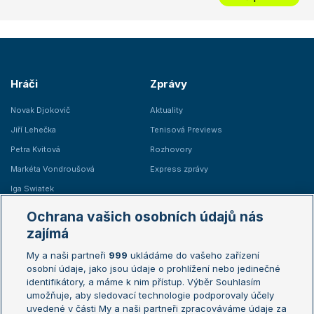
Hráči
Zprávy
Novak Djokovič
Aktuality
Jiří Lehečka
Tenisová Previews
Petra Kvitová
Rozhovory
Markéta Vondroušová
Express zprávy
Iga Swiatek
Marie Bouzková
Ochrana vašich osobních údajů nás
Žebříčky
Kalendář turnajů
zajímá
My a naši partneři
999
ukládáme do vašeho zařízení
Žebříček ATP (muži)
Australian Open
osobní údaje, jako jsou údaje o prohlížení nebo jedinečné
Žebříček WTA (ženy)
French Open
identifikátory, a máme k nim přístup. Výběr Souhlasím
umožňuje, aby sledovací technologie podporovaly účely
Sázkařský žebříček
Wimbledon
uvedené v části My a naši partneři zpracováváme údaje za