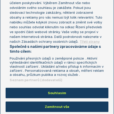
US Open
účelem poskytování. Výběrem Zamítnout vše nebo
odvoláním svého souhlasu je zakážete. Pokud jsou
Turnaj mistrů
sledovací technologie zakázány, některé zobrazené
Turnaj mistryň
obsahy a reklamy pro vás nemusí být tolik relevantní. Tuto
Aktualní trendy
nabídku můžete kdykoli znovu zobrazit a změnit své volby
nebo souhlas odvolat kliknutím na odkaz Řízení předvoleb
ve spodní části webové stránky. Vaše volby se projeví v
Fotbalové přestupy
našem Internetová stránka. Další podrobnosti naleznete v
Livesport Daily
našich Zásadách ochrany osobních údajů.
Třetí strany
Společně s našimi partnery zpracováváme údaje s
LS Prague Open
tímto cílem:
Používání přesných údajů o zeměpisné poloze . Aktivní
vyhledávání identifikačních údajů v rámci specifických
vlastností zařízení . Ukládání a/nebo přístup k informacím v
Podmínky užití
Nastavení soukromí
zařízení . Personalizovaná reklama a obsah, měření reklam
GDPR a žurnalistika
Reklama
a obsahu, průzkum publika a rozvoj služeb .
Informace o zpracování osobních
Kontakt
Seznam partnerů (dodavatelů)
údajů
Tiráž
Souhlasím
Copyright © 2008-2026 TenisPortal.cz. Využíváme zpravodajství ČTK.
Zamítnout vše