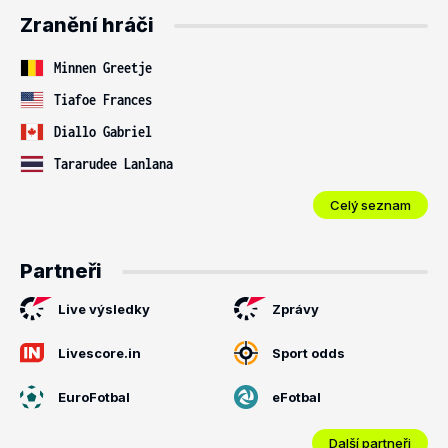
Zranění hráči
Minnen Greetje
Tiafoe Frances
Diallo Gabriel
Tararudee Lanlana
Celý seznam
Partneři
Live výsledky
Zprávy
Livescore.in
Sport odds
EuroFotbal
eFotbal
Další partneři