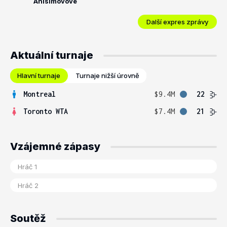
Anisimovové
Další expres zprávy
Aktuální turnaje
Hlavní turnaje
Turnaje nižší úrovně
Montreal
$9.4M
22
Toronto WTA
$7.4M
21
Vzájemné zápasy
Soutěž