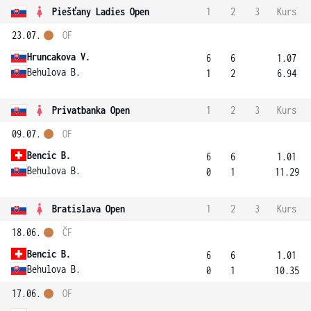
Piešťany Ladies Open
1
2
3
Kurs
23.07.
OF
Hruncakova V.
6
6
1.07
Behulova B.
1
2
6.94
Privatbanka Open
1
2
3
Kurs
09.07.
OF
Bencic B.
6
6
1.01
Behulova B.
0
1
11.29
Bratislava Open
1
2
3
Kurs
18.06.
ČF
Bencic B.
6
6
1.01
Behulova B.
0
1
10.35
17.06.
OF