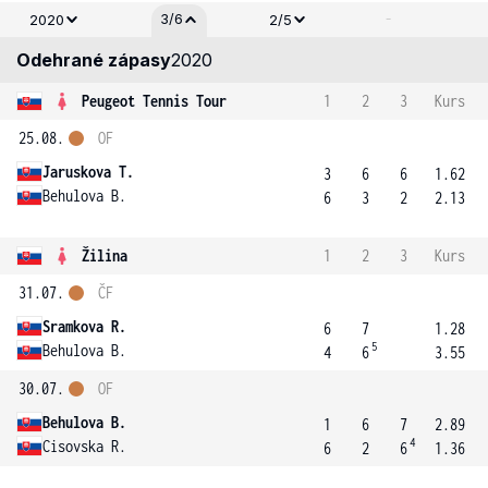
-
3/6
2020
2/5
Odehrané zápasy
2020
Peugeot Tennis Tour
1
2
3
Kurs
25.08.
OF
Jaruskova T.
3
6
6
1.62
Behulova B.
6
3
2
2.13
Žilina
1
2
3
Kurs
31.07.
ČF
Sramkova R.
6
7
1.28
5
Behulova B.
4
6
3.55
30.07.
OF
Behulova B.
1
6
7
2.89
4
Cisovska R.
6
2
6
1.36