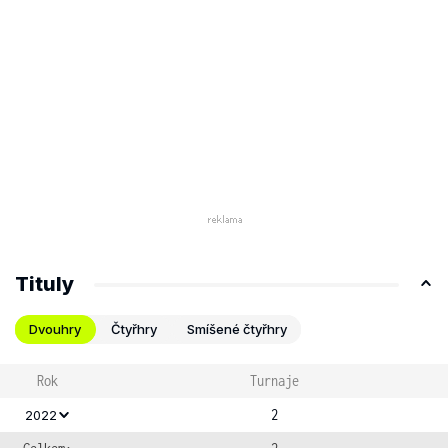
Tituly
Dvouhry
Čtyřhry
Smíšené čtyřhry
Rok
Turnaje
2
2022