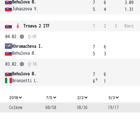
Behulova B.
7
6
3.09
Juhaszova V.
5
4
1.31
Trnava 2 ITF
1
2
3
Kurs
04.02.
Q-OF
Khromacheva I.
7
6
Behulova B.
5
3
03.02.
Q-1K
Behulova B.
7
6
9
Bronzetti L.
6
1
2018
7/5
2/2
5/3
Celkem
60/58
38/36
19/17