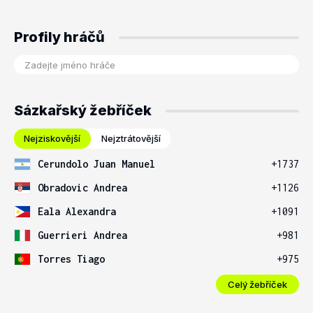
Profily hráčů
Sázkařský žebříček
Nejziskovější
Nejztrátovější
Cerundolo Juan Manuel
+1737
Obradovic Andrea
+1126
Eala Alexandra
+1091
Guerrieri Andrea
+981
Torres Tiago
+975
Celý žebříček