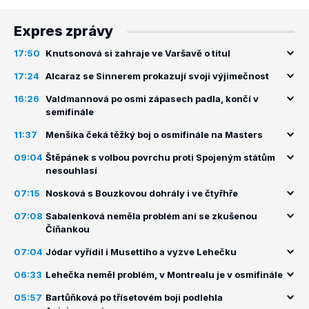
Expres zprávy
17:50
Knutsonová si zahraje ve Varšavě o titul
17:24
Alcaraz se Sinnerem prokazují svoji výjimečnost
16:26
Valdmannová po osmi zápasech padla, končí v
semifinále
11:37
Menšíka čeká těžký boj o osmifinále na Masters
09:04
Štěpánek s volbou povrchu proti Spojeným státům
nesouhlasí
07:15
Nosková s Bouzkovou dohrály i ve čtyřhře
07:08
Sabalenková neměla problém ani se zkušenou
Číňankou
07:04
Jódar vyřídil i Musettiho a vyzve Lehečku
06:33
Lehečka neměl problém, v Montrealu je v osmifinále
05:57
Bartůňková po třísetovém boji podlehla