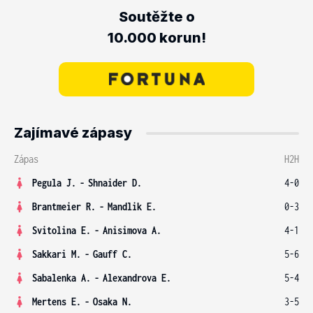
Soutěžte o
10.000 korun!
Zajímavé zápasy
Zápas
H2H
Pegula J.
-
Shnaider D.
4-0
Brantmeier R.
-
Mandlik E.
0-3
Svitolina E.
-
Anisimova A.
4-1
Sakkari M.
-
Gauff C.
5-6
Sabalenka A.
-
Alexandrova E.
5-4
Mertens E.
-
Osaka N.
3-5