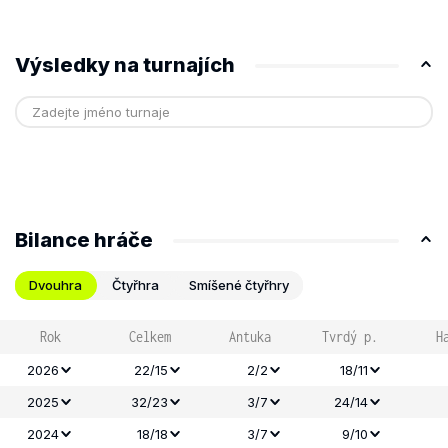
Výsledky na turnajích
Bilance hráče
Dvouhra
Čtyřhra
Smíšené čtyřhry
Rok
Celkem
Antuka
Tvrdý p.
H
2026
22/15
2/2
18/11
2025
32/23
3/7
24/14
2024
18/18
3/7
9/10