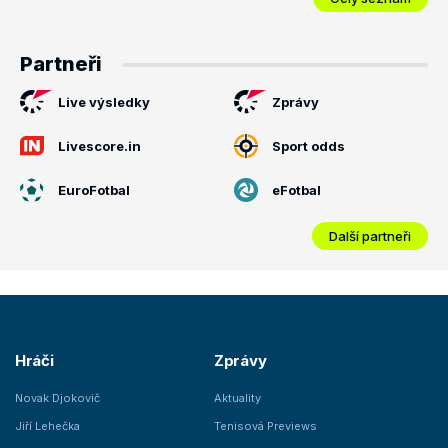
Partneři
Live výsledky
Zprávy
Livescore.in
Sport odds
EuroFotbal
eFotbal
Další partneři
Hráči
Zprávy
Novak Djokovič
Aktuality
Jiří Lehečka
Tenisová Previews