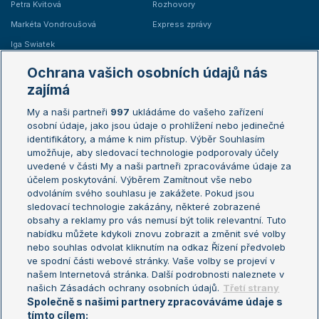
Petra Kvitová
Rozhovory
Markéta Vondroušová
Express zprávy
Iga Swiatek
Marie Bouzková
Ochrana vašich osobních údajů nás
Žebříčky
Kalendář turnajů
zajímá
My a naši partneři
997
ukládáme do vašeho zařízení
Žebříček ATP (muži)
Australian Open
osobní údaje, jako jsou údaje o prohlížení nebo jedinečné
Žebříček WTA (ženy)
French Open
identifikátory, a máme k nim přístup. Výběr Souhlasím
umožňuje, aby sledovací technologie podporovaly účely
Sázkařský žebříček
Wimbledon
uvedené v části My a naši partneři zpracováváme údaje za
US Open
účelem poskytování. Výběrem Zamítnout vše nebo
odvoláním svého souhlasu je zakážete. Pokud jsou
Turnaj mistrů
sledovací technologie zakázány, některé zobrazené
Turnaj mistryň
obsahy a reklamy pro vás nemusí být tolik relevantní. Tuto
Aktualní trendy
nabídku můžete kdykoli znovu zobrazit a změnit své volby
nebo souhlas odvolat kliknutím na odkaz Řízení předvoleb
ve spodní části webové stránky. Vaše volby se projeví v
Fotbalové přestupy
našem Internetová stránka. Další podrobnosti naleznete v
Livesport Daily
našich Zásadách ochrany osobních údajů.
Třetí strany
Společně s našimi partnery zpracováváme údaje s
LS Prague Open
tímto cílem: