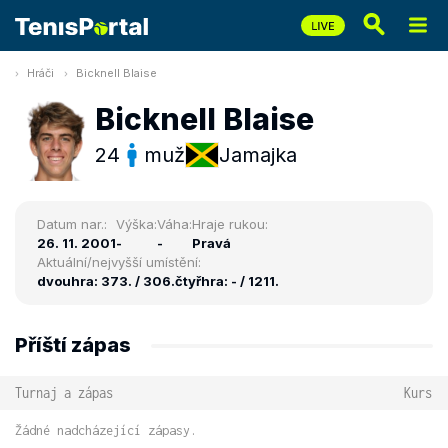
Hráči
Bicknell Blaise
Bicknell Blaise
24
muž
Jamajka
Datum nar.:
Výška:
Váha:
Hraje rukou:
26. 11. 2001
-
-
Pravá
Aktuální/nejvyšší umístění:
dvouhra: 373. / 306.
čtyřhra: - / 1211.
Příští zápas
Turnaj a zápas
Kurs
Žádné nadcházející zápasy.