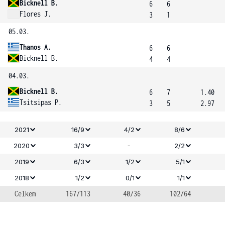
Bicknell B.
6
6
Flores J.
3
1
05.03.
Thanos A.
6
6
Bicknell B.
4
4
04.03.
Bicknell B.
6
7
1.40
Tsitsipas P.
3
5
2.97
2021
16/9
4/2
8/6
-
2020
3/3
2/2
2019
6/3
1/2
5/1
2018
1/2
0/1
1/1
Celkem
167/113
40/36
102/64