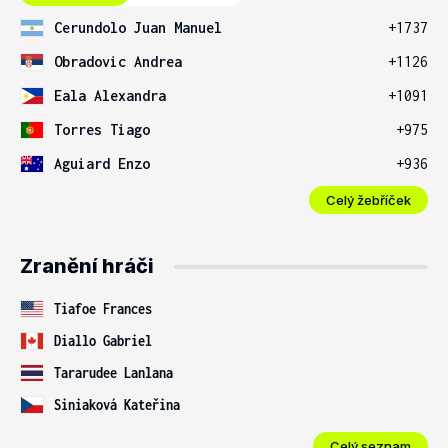
Cerundolo Juan Manuel
+1737
Obradovic Andrea
+1126
Eala Alexandra
+1091
Torres Tiago
+975
Aguiard Enzo
+936
Celý žebříček
Zranění hráči
Tiafoe Frances
Diallo Gabriel
Tararudee Lanlana
Siniaková Kateřina
Celý seznam