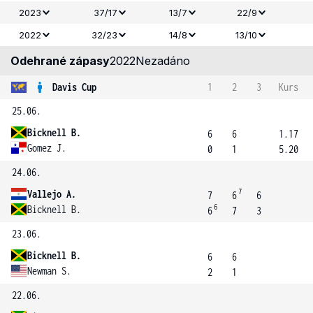
2023
37/17
13/7
22/9
2022
32/23
14/8
13/10
Odehrané zápasy
2022
Nezadáno
Davis Cup
1
2
3
Kurs
25.06.
Bicknell B.
6
6
1.17
Gomez J.
0
1
5.20
24.06.
7
Vallejo A.
7
6
6
6
Bicknell B.
6
7
3
23.06.
Bicknell B.
6
6
Newman S.
2
1
22.06.