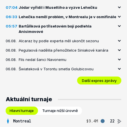
07:04
Jódar vyřídil i Musettiho a vyzve Lehečku
06:33
Lehečka neměl problém, v Montrealu je v osmifinále
05:57
Bartůňková po třísetovém boji podlehla
Anisimovové
06.08.
Alcaraz by podle experta měl ukončit sezonu
06.08.
Pegulaová nadělila přemožitelce Siniakové kanára
06.08.
Fils nedal šanci Navonemu
06.08.
Šwiateková v Torontu smetla Golubicovou
Další expres zprávy
Aktuální turnaje
Hlavní turnaje
Turnaje nižší úrovně
Montreal
$9.4M
22