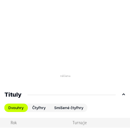
Tituly
Dvouhry
Čtyřhry
Smíšené čtyřhry
Rok
Turnaje