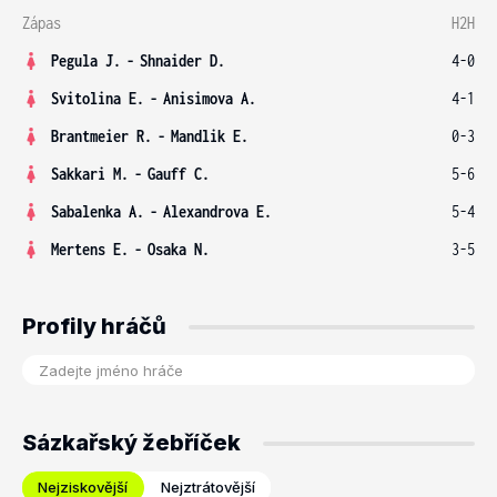
Zápas
H2H
Pegula J.
-
Shnaider D.
4-0
Svitolina E.
-
Anisimova A.
4-1
Brantmeier R.
-
Mandlik E.
0-3
Sakkari M.
-
Gauff C.
5-6
Sabalenka A.
-
Alexandrova E.
5-4
Mertens E.
-
Osaka N.
3-5
Profily hráčů
Sázkařský žebříček
Nejziskovější
Nejztrátovější