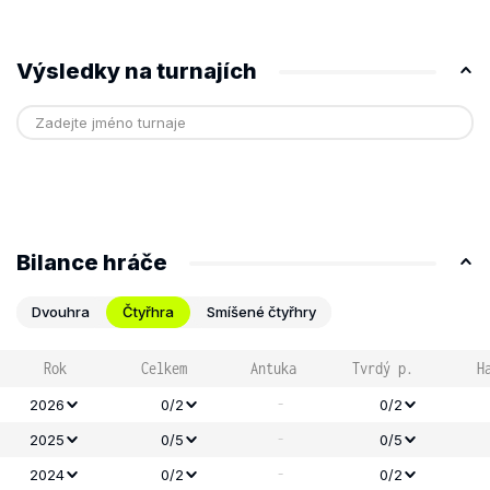
Výsledky na turnajích
Bilance hráče
Dvouhra
Čtyřhra
Smíšené čtyřhry
Rok
Celkem
Antuka
Tvrdý p.
H
-
2026
0/2
0/2
-
2025
0/5
0/5
-
2024
0/2
0/2