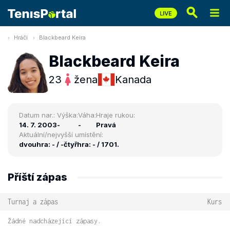
Hráči
Blackbeard Keira
Blackbeard Keira
23
žena
Kanada
Datum nar.:
Výška:
Váha:
Hraje rukou:
14. 7. 2003
-
-
Pravá
Aktuální/nejvyšší umístění:
dvouhra: - / -
čtyřhra: - / 1701.
Příští zápas
Turnaj a zápas
Kurs
Žádné nadcházející zápasy.