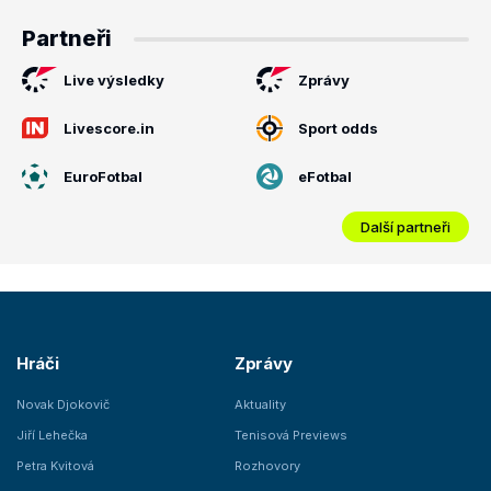
Partneři
Live výsledky
Zprávy
Livescore.in
Sport odds
EuroFotbal
eFotbal
Další partneři
Hráči
Zprávy
Novak Djokovič
Aktuality
Jiří Lehečka
Tenisová Previews
Petra Kvitová
Rozhovory