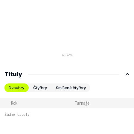
Tituly
Dvouhry
Čtyřhry
Smíšené čtyřhry
Rok
Turnaje
Žádné tituly