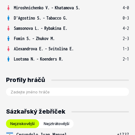
Miroshnichenko V.
-
Khatamova S.
4-0
D'Agostino S.
-
Tabacco G.
0-3
Samsonova L.
-
Rybakina E.
4-2
Fomin S.
-
Zhukov M.
2-3
Alexandrova E.
-
Svitolina E.
1-3
Lootsma N.
-
Koenders R.
2-1
Profily hráčů
Sázkařský žebříček
Nejziskovější
Nejztrátovější
Cerundolo Juan Manuel
+1737