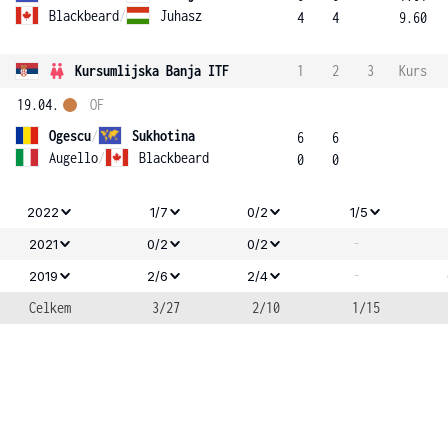
Blackbeard
/
Juhasz
4
4
9.60
Kursumlijska Banja ITF
1
2
3
Kurs
19.04.
OF
Ogescu
/
Sukhotina
6
6
Augello
/
Blackbeard
0
0
2022
1/7
0/2
1/5
-
2021
0/2
0/2
-
2019
2/6
2/4
Celkem
3/27
2/10
1/15