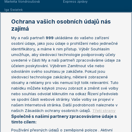
Markéta Vondroušová
Express zprávy
Iga Swiatek
Marie Bouzková
Ochrana vašich osobních údajů nás
Žebříčky
Kalendář turnajů
zajímá
My a naši partneři
999
ukládáme do vašeho zařízení
Žebříček ATP (muži)
Australian Open
osobní údaje, jako jsou údaje o prohlížení nebo jedinečné
Žebříček WTA (ženy)
French Open
identifikátory, a máme k nim přístup. Výběr Souhlasím
umožňuje, aby sledovací technologie podporovaly účely
Sázkařský žebříček
Wimbledon
uvedené v části My a naši partneři zpracováváme údaje za
US Open
účelem poskytování. Výběrem Zamítnout vše nebo
odvoláním svého souhlasu je zakážete. Pokud jsou
Turnaj mistrů
sledovací technologie zakázány, některé zobrazené
Turnaj mistryň
obsahy a reklamy pro vás nemusí být tolik relevantní. Tuto
Aktualní trendy
nabídku můžete kdykoli znovu zobrazit a změnit své volby
nebo souhlas odvolat kliknutím na odkaz Řízení předvoleb
ve spodní části webové stránky. Vaše volby se projeví v
Fotbalové přestupy
našem Internetová stránka. Další podrobnosti naleznete v
Livesport Daily
našich Zásadách ochrany osobních údajů.
Třetí strany
Společně s našimi partnery zpracováváme údaje s
LS Prague Open
tímto cílem:
Používání přesných údajů o zeměpisné poloze . Aktivní