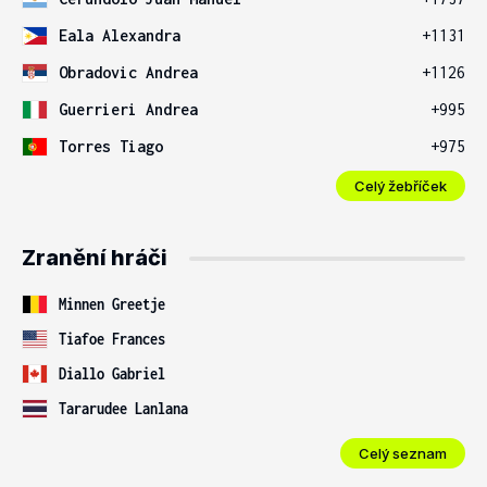
Eala Alexandra
+1131
Obradovic Andrea
+1126
Guerrieri Andrea
+995
Torres Tiago
+975
Celý žebříček
Zranění hráči
Minnen Greetje
Tiafoe Frances
Diallo Gabriel
Tararudee Lanlana
Celý seznam