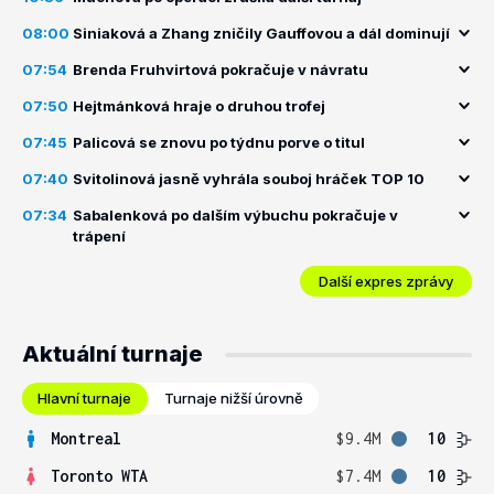
08:00
Siniaková a Zhang zničily Gauffovou a dál dominují
07:54
Brenda Fruhvirtová pokračuje v návratu
07:50
Hejtmánková hraje o druhou trofej
07:45
Palicová se znovu po týdnu porve o titul
07:40
Svitolinová jasně vyhrála souboj hráček TOP 10
07:34
Sabalenková po dalším výbuchu pokračuje v
trápení
Další expres zprávy
Aktuální turnaje
Hlavní turnaje
Turnaje nižší úrovně
Montreal
$9.4M
10
Toronto WTA
$7.4M
10