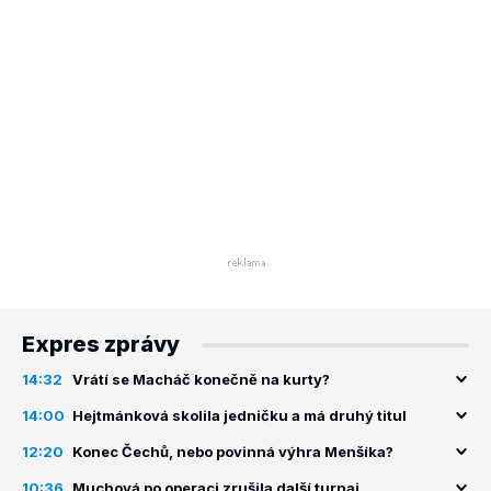
Expres zprávy
14:32
Vrátí se Macháč konečně na kurty?
14:00
Hejtmánková skolila jedničku a má druhý titul
12:20
Konec Čechů, nebo povinná výhra Menšíka?
10:36
Muchová po operaci zrušila další turnaj