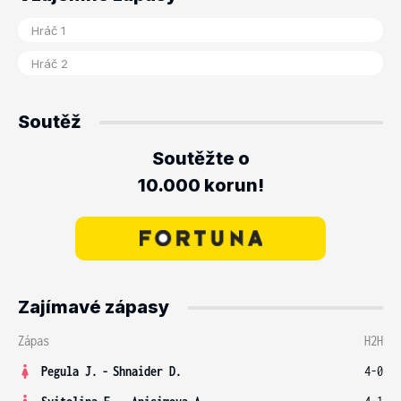
Soutěž
Soutěžte o
10.000 korun!
Zajímavé zápasy
Zápas
H2H
Pegula J.
-
Shnaider D.
4-0