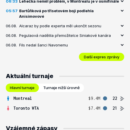
06:33
Lehečka neměl problém, v Montrealu je v osmifinále
05:57
Bartůňková po třísetovém boji podlehla
Anisimovové
06.08.
Alcaraz by podle experta měl ukončit sezonu
06.08.
Pegulaová nadělila přemožitelce Siniakové kanára
06.08.
Fils nedal šanci Navonemu
Další expres zprávy
Aktuální turnaje
Hlavní turnaje
Turnaje nižší úrovně
Montreal
$9.4M
22
Toronto WTA
$7.4M
21
Vzájemné zápasy