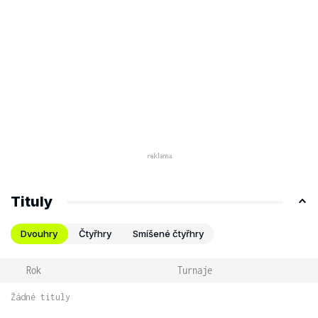
Tituly
Dvouhry
Čtyřhry
Smíšené čtyřhry
Rok
Turnaje
Žádné tituly