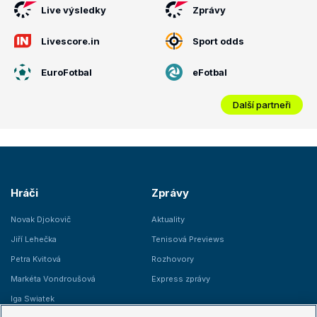
Live výsledky
Zprávy
Livescore.in
Sport odds
EuroFotbal
eFotbal
Další partneři
Hráči
Zprávy
Novak Djokovič
Aktuality
Jiří Lehečka
Tenisová Previews
Petra Kvitová
Rozhovory
Markéta Vondroušová
Express zprávy
Iga Swiatek