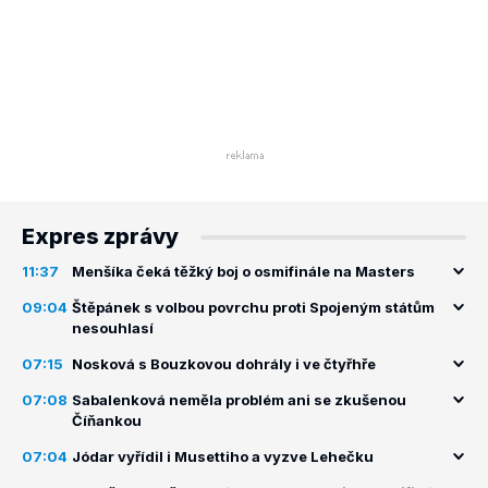
Expres zprávy
11:37
Menšíka čeká těžký boj o osmifinále na Masters
09:04
Štěpánek s volbou povrchu proti Spojeným státům
nesouhlasí
07:15
Nosková s Bouzkovou dohrály i ve čtyřhře
07:08
Sabalenková neměla problém ani se zkušenou
Číňankou
07:04
Jódar vyřídil i Musettiho a vyzve Lehečku