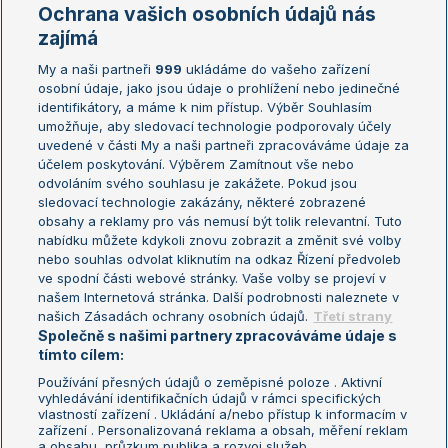
Marie Bouzková
Ochrana vašich osobních údajů nás
Žebříčky
Kalendář turnajů
zajímá
My a naši partneři
999
ukládáme do vašeho zařízení
Žebříček ATP (muži)
Australian Open
osobní údaje, jako jsou údaje o prohlížení nebo jedinečné
Žebříček WTA (ženy)
French Open
identifikátory, a máme k nim přístup. Výběr Souhlasím
umožňuje, aby sledovací technologie podporovaly účely
Sázkařský žebříček
Wimbledon
uvedené v části My a naši partneři zpracováváme údaje za
US Open
účelem poskytování. Výběrem Zamítnout vše nebo
odvoláním svého souhlasu je zakážete. Pokud jsou
Turnaj mistrů
sledovací technologie zakázány, některé zobrazené
Turnaj mistryň
obsahy a reklamy pro vás nemusí být tolik relevantní. Tuto
Aktualní trendy
nabídku můžete kdykoli znovu zobrazit a změnit své volby
nebo souhlas odvolat kliknutím na odkaz Řízení předvoleb
ve spodní části webové stránky. Vaše volby se projeví v
Fotbalové přestupy
našem Internetová stránka. Další podrobnosti naleznete v
Livesport Daily
našich Zásadách ochrany osobních údajů.
Třetí strany
Společně s našimi partnery zpracováváme údaje s
LS Prague Open
tímto cílem:
Používání přesných údajů o zeměpisné poloze . Aktivní
vyhledávání identifikačních údajů v rámci specifických
vlastností zařízení . Ukládání a/nebo přístup k informacím v
Podmínky užití
Nastavení soukromí
zařízení . Personalizovaná reklama a obsah, měření reklam
GDPR a žurnalistika
Reklama
a obsahu, průzkum publika a rozvoj služeb .