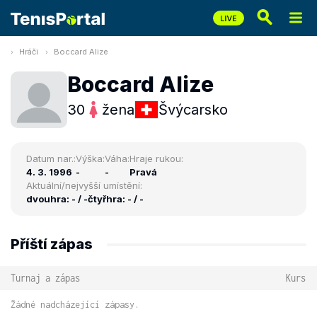
Hráči
Boccard Alize
Boccard Alize
30
žena
Švýcarsko
Datum nar.:
Výška:
Váha:
Hraje rukou:
4. 3. 1996
-
-
Pravá
Aktuální/nejvyšší umístění:
dvouhra: - / -
čtyřhra: - / -
Příští zápas
Turnaj a zápas
Kurs
Žádné nadcházející zápasy.