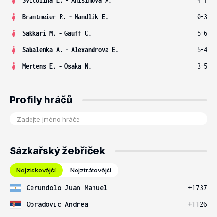
Svitolina E.
-
Anisimova A.
4-1
Brantmeier R.
-
Mandlik E.
0-3
Sakkari M.
-
Gauff C.
5-6
Sabalenka A.
-
Alexandrova E.
5-4
Mertens E.
-
Osaka N.
3-5
Profily hráčů
Sázkařský žebříček
Nejziskovější
Nejztrátovější
Cerundolo Juan Manuel
+1737
Obradovic Andrea
+1126