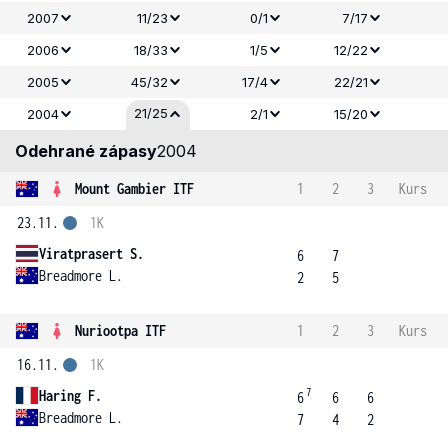
2007
11/23
0/1
7/17
2006
18/33
1/5
12/22
2005
45/32
17/4
22/21
21/25
2004
2/1
15/20
Odehrané zápasy
2004
Mount Gambier ITF
1
2
3
Kurs
23.11.
1K
Viratprasert S.
6
7
Breadmore L.
2
5
Nuriootpa ITF
1
2
3
Kurs
16.11.
1K
7
Haring F.
6
6
6
Breadmore L.
7
4
2