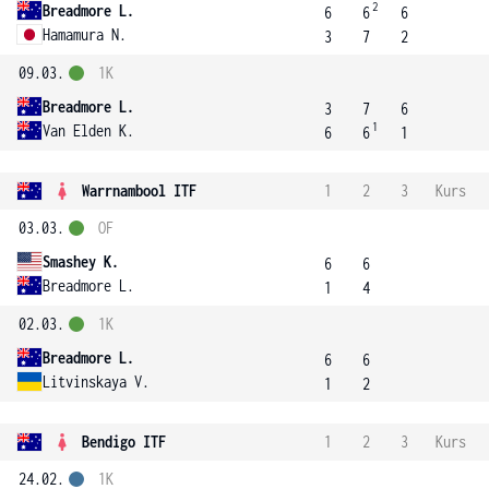
2
Breadmore L.
6
6
6
Hamamura N.
3
7
2
09.03.
1K
Breadmore L.
3
7
6
1
Van Elden K.
6
6
1
Warrnambool ITF
1
2
3
Kurs
03.03.
OF
Smashey K.
6
6
Breadmore L.
1
4
02.03.
1K
Breadmore L.
6
6
Litvinskaya V.
1
2
Bendigo ITF
1
2
3
Kurs
24.02.
1K