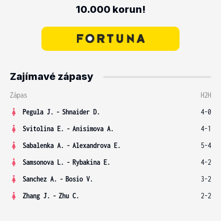
10.000 korun!
Zajímavé zápasy
Zápas
H2H
Pegula J.
-
Shnaider D.
4-0
Svitolina E.
-
Anisimova A.
4-1
Sabalenka A.
-
Alexandrova E.
5-4
Samsonova L.
-
Rybakina E.
4-2
Sanchez A.
-
Bosio V.
3-2
Zhang J.
-
Zhu C.
2-2