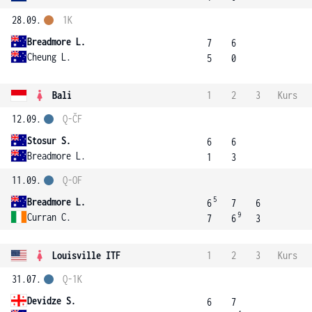
28.09.
1K
Breadmore L.
7
6
Cheung L.
5
0
Bali
1
2
3
Kurs
12.09.
Q-ČF
Stosur S.
6
6
Breadmore L.
1
3
11.09.
Q-OF
5
Breadmore L.
6
7
6
9
Curran C.
7
6
3
Louisville ITF
1
2
3
Kurs
31.07.
Q-1K
Devidze S.
6
7