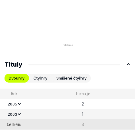
Tituly
Dvouhry
Čtyřhry
Smíšené čtyřhry
Rok
Turnaje
2
2005
1
2003
Celkem:
3