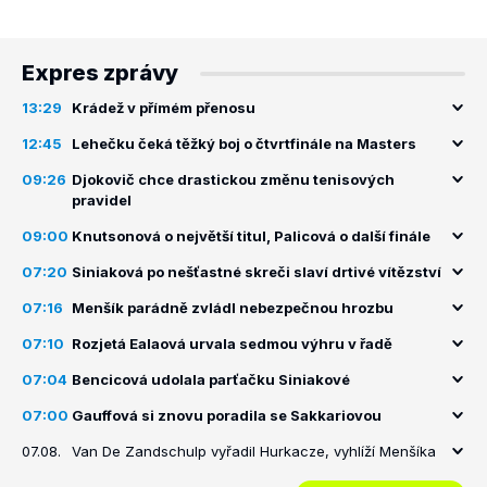
Expres zprávy
13:29
Krádež v přímém přenosu
12:45
Lehečku čeká těžký boj o čtvrtfinále na Masters
09:26
Djokovič chce drastickou změnu tenisových
pravidel
09:00
Knutsonová o největší titul, Palicová o další finále
07:20
Siniaková po nešťastné skreči slaví drtivé vítězství
07:16
Menšík parádně zvládl nebezpečnou hrozbu
07:10
Rozjetá Ealaová urvala sedmou výhru v řadě
07:04
Bencicová udolala parťačku Siniakové
07:00
Gauffová si znovu poradila se Sakkariovou
07.08.
Van De Zandschulp vyřadil Hurkacze, vyhlíží Menšíka