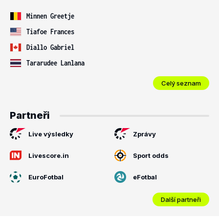
Minnen Greetje
Tiafoe Frances
Diallo Gabriel
Tararudee Lanlana
Celý seznam
Partneři
Live výsledky
Zprávy
Livescore.in
Sport odds
EuroFotbal
eFotbal
Další partneři