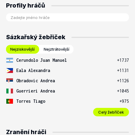
Profily hráčů
Sázkařský žebříček
Nejziskovější
Nejztrátovější
Cerundolo Juan Manuel
+1737
Eala Alexandra
+1131
Obradovic Andrea
+1126
Guerrieri Andrea
+1045
Torres Tiago
+975
Celý žebříček
Zranění hráči