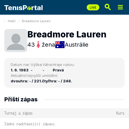
Hráči
Breadmore Lauren
Breadmore Lauren
43
žena
Austrálie
Datum nar.:
Výška:
Váha:
Hraje rukou:
1. 6. 1983
-
-
Pravá
Aktuální/nejvyšší umístění:
dvouhra: - / 221.
čtyřhra: - / 248.
Příští zápas
Turnaj a zápas
Kurs
Žádné nadcházející zápasy.