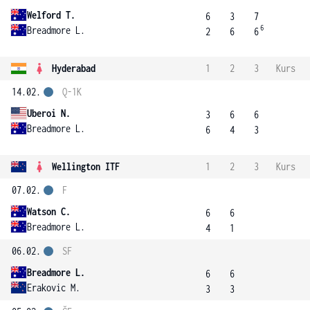
Welford T.
6
3
7
6
Breadmore L.
2
6
6
Hyderabad
1
2
3
Kurs
14.02.
Q-1K
Uberoi N.
3
6
6
Breadmore L.
6
4
3
Wellington ITF
1
2
3
Kurs
07.02.
F
Watson C.
6
6
Breadmore L.
4
1
06.02.
SF
Breadmore L.
6
6
Erakovic M.
3
3