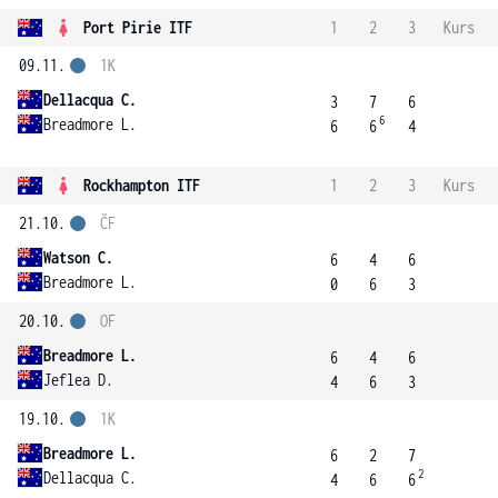
Port Pirie ITF
1
2
3
Kurs
09.11.
1K
Dellacqua C.
3
7
6
6
Breadmore L.
6
6
4
Rockhampton ITF
1
2
3
Kurs
21.10.
ČF
Watson C.
6
4
6
Breadmore L.
0
6
3
20.10.
OF
Breadmore L.
6
4
6
Jeflea D.
4
6
3
19.10.
1K
Breadmore L.
6
2
7
2
Dellacqua C.
4
6
6