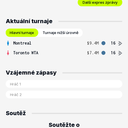
Další expres zprávy
Aktuální turnaje
Hlavní turnaje
Turnaje nižší úrovně
Montreal
$9.4M
16
Toronto WTA
$7.4M
16
Vzájemné zápasy
Soutěž
Soutěžte o