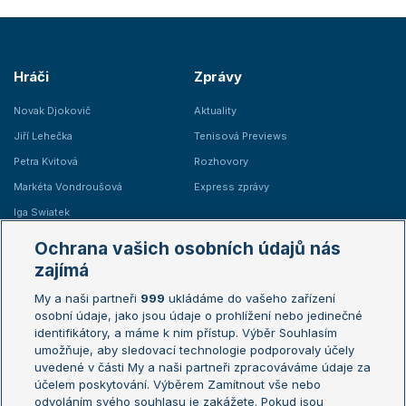
Hráči
Zprávy
Novak Djokovič
Aktuality
Jiří Lehečka
Tenisová Previews
Petra Kvitová
Rozhovory
Markéta Vondroušová
Express zprávy
Iga Swiatek
Marie Bouzková
Ochrana vašich osobních údajů nás
Žebříčky
Kalendář turnajů
zajímá
My a naši partneři
999
ukládáme do vašeho zařízení
Žebříček ATP (muži)
Australian Open
osobní údaje, jako jsou údaje o prohlížení nebo jedinečné
Žebříček WTA (ženy)
French Open
identifikátory, a máme k nim přístup. Výběr Souhlasím
umožňuje, aby sledovací technologie podporovaly účely
Sázkařský žebříček
Wimbledon
uvedené v části My a naši partneři zpracováváme údaje za
US Open
účelem poskytování. Výběrem Zamítnout vše nebo
odvoláním svého souhlasu je zakážete. Pokud jsou
Turnaj mistrů