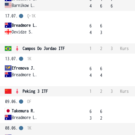
Barnikow L.
4
6
6
17.07.
Q-1K
Breadmore L.
6
6
Devidze S.
4
3
Campos Do Jordao ITF
1
2
3
Kurs
13.07.
1K
Efremova J.
6
6
Breadmore L.
4
4
Peking 3 ITF
1
2
3
Kurs
09.06.
OF
Takemura R.
6
6
Breadmore L.
3
2
08.06.
1K