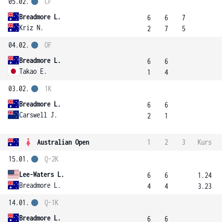
05.02.
ČF
Breadmore L.
6
6
7
Kriz N.
2
7
5
04.02.
OF
Breadmore L.
6
6
Takao E.
1
4
03.02.
1K
Breadmore L.
6
6
Carswell J.
2
1
Australian Open
1
2
3
Kurs
15.01.
Q-2K
Lee-Waters L.
6
6
1.24
Breadmore L.
4
4
3.23
14.01.
Q-1K
Breadmore L.
6
6