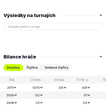
Výsledky na turnajích
Bilance hráče
Dvouhra
Čtyřhra
Smíšené čtyřhry
Rok
Celkem
Antuka
Tvrdý p.
H
2011
13/15
3/6
9/8
-
2009
3/2
1/1
-
2008
1/2
1/2