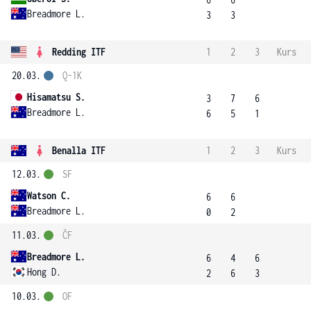
Breadmore L.
3
3
Redding ITF
1
2
3
Kurs
20.03.
Q-1K
Hisamatsu S.
3
7
6
Breadmore L.
6
5
1
Benalla ITF
1
2
3
Kurs
12.03.
SF
Watson C.
6
6
Breadmore L.
0
2
11.03.
ČF
Breadmore L.
6
4
6
Hong D.
2
6
3
10.03.
OF