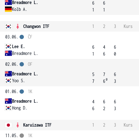
Breadmore L.
6
6
Kolb A.
1
1
Changwon ITF
1
2
3
Kurs
03.06.
ČF
Lee E.
6
4
6
Breadmore L.
1
6
0
02.06.
OF
Breadmore L.
5
7
6
0
Yoo S.
7
6
3
01.06.
1K
Breadmore L.
4
6
6
Hong D.
6
2
3
Karuizawa ITF
1
2
3
Kurs
11.05.
1K