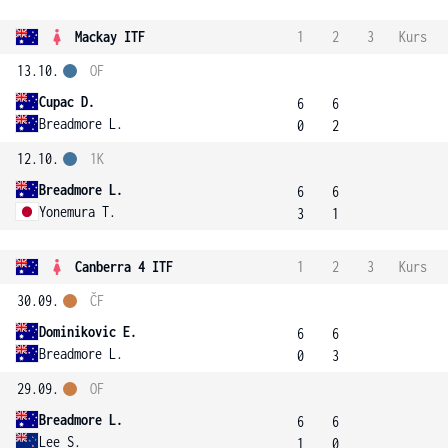
Mackay ITF
1
2
3
Kurs
13.10.
OF
Cupac D.
6
6
Breadmore L.
0
2
12.10.
1K
Breadmore L.
6
6
Yonemura T.
3
1
Canberra 4 ITF
1
2
3
Kurs
30.09.
ČF
Dominikovic E.
6
6
Breadmore L.
0
3
29.09.
OF
Breadmore L.
6
6
Lee S.
1
0