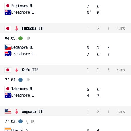
Fujiwara R.
7
6
1
Breadmore L.
6
0
Fukuoka ITF
1
2
3
Kurs
04.05.
1K
Bedanova D.
6
2
6
Breadmore L.
2
6
3
Gifu ITF
1
2
3
Kurs
27.04.
1K
Takemura R.
6
6
Breadmore L.
4
3
Augusta ITF
1
2
3
Kurs
27.03.
Q-1K
Uberoi S.
6
6