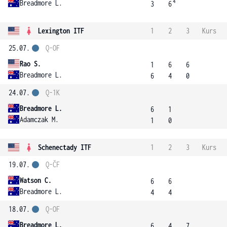
4
Breadmore L.
3
6
Lexington ITF
1
2
3
Kurs
25.07.
Q-OF
Rao S.
1
6
6
Breadmore L.
6
4
0
24.07.
Q-1K
Breadmore L.
6
1
Adamczak M.
1
0
Schenectady ITF
1
2
3
Kurs
19.07.
Q-ČF
Watson C.
6
6
Breadmore L.
4
4
18.07.
Q-OF
Breadmore L.
6
4
7