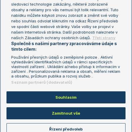
sledovací technologie zakázány, některé zobrazené
Turnaj mistryň
obsahy a reklamy pro vás nemusí být tolik relevantní. Tuto
Aktualní trendy
nabídku můžete kdykoli znovu zobrazit a změnit své volby
nebo souhlas odvolat kliknutím na odkaz Řízení předvoleb
ve spodní části webové stránky. Vaše volby se projeví v
Fotbalové přestupy
našem Internetová stránka. Další podrobnosti naleznete v
Livesport Daily
našich Zásadách ochrany osobních údajů.
Třetí strany
Společně s našimi partnery zpracováváme údaje s
LS Prague Open
tímto cílem:
Používání přesných údajů o zeměpisné poloze . Aktivní
vyhledávání identifikačních údajů v rámci specifických
vlastností zařízení . Ukládání a/nebo přístup k informacím v
Podmínky užití
Nastavení soukromí
zařízení . Personalizovaná reklama a obsah, měření reklam
GDPR a žurnalistika
Reklama
a obsahu, průzkum publika a rozvoj služeb .
Informace o zpracování osobních
Kontakt
Seznam partnerů (dodavatelů)
údajů
Tiráž
Souhlasím
Copyright © 2008-2026 TenisPortal.cz. Využíváme zpravodajství ČTK.
Zamítnout vše
Řízení předvoleb