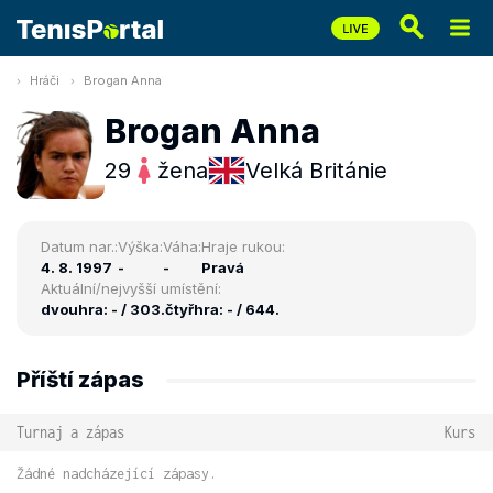
Hráči
Brogan Anna
Brogan Anna
29
žena
Velká Británie
Datum nar.:
Výška:
Váha:
Hraje rukou:
4. 8. 1997
-
-
Pravá
Aktuální/nejvyšší umístění:
dvouhra: - / 303.
čtyřhra: - / 644.
Příští zápas
Turnaj a zápas
Kurs
Žádné nadcházející zápasy.