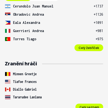
Cerundolo Juan Manuel
+1737
Obradovic Andrea
+1126
Eala Alexandra
+1091
Guerrieri Andrea
+981
Torres Tiago
+975
Celý žebříček
Zranění hráči
Minnen Greetje
Tiafoe Frances
Diallo Gabriel
Tararudee Lanlana
Celý seznam