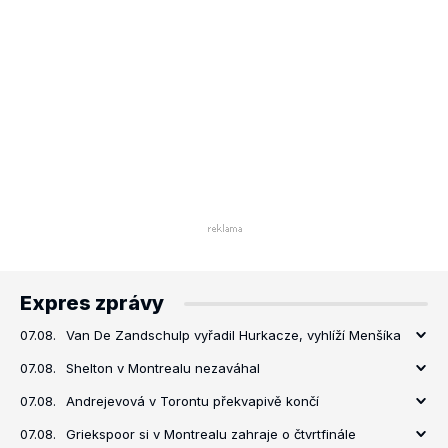
Expres zprávy
07.08.
Van De Zandschulp vyřadil Hurkacze, vyhlíží Menšíka
07.08.
Shelton v Montrealu nezaváhal
07.08.
Andrejevová v Torontu překvapivě končí
07.08.
Griekspoor si v Montrealu zahraje o čtvrtfinále