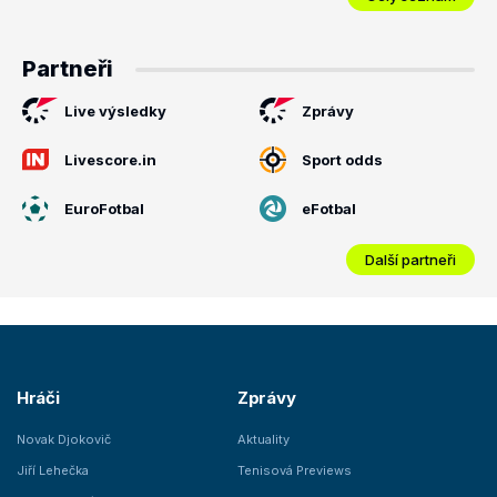
Partneři
Live výsledky
Zprávy
Livescore.in
Sport odds
EuroFotbal
eFotbal
Další partneři
Hráči
Zprávy
Novak Djokovič
Aktuality
Jiří Lehečka
Tenisová Previews