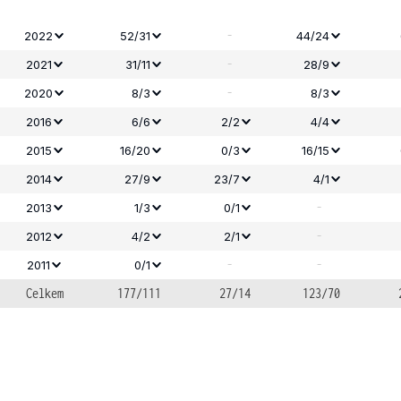
-
2022
52/31
44/24
-
2021
31/11
28/9
-
2020
8/3
8/3
2016
6/6
2/2
4/4
2015
16/20
0/3
16/15
2014
27/9
23/7
4/1
-
2013
1/3
0/1
-
2012
4/2
2/1
-
-
2011
0/1
Celkem
177/111
27/14
123/70