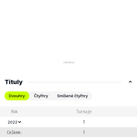
Tituly
Dvouhry
Čtyřhry
Smíšené čtyřhry
Rok
Turnaje
1
2022
Celkem:
1