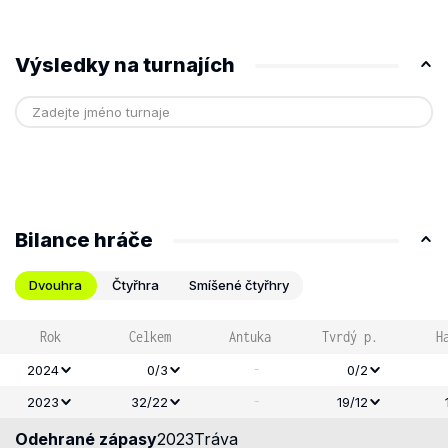
Výsledky na turnajích
Bilance hráče
Dvouhra
Čtyřhra
Smíšené čtyřhry
Rok
Celkem
Antuka
Tvrdý p.
H
-
2024
0/3
0/2
-
2023
32/22
19/12
Odehrané zápasy
2023
Tráva