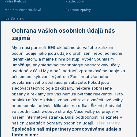
Petra Kvitová
Rozhovory
Markéta Vondroušová
Express zprávy
Iga Swiatek
Marie Bouzková
Ochrana vašich osobních údajů nás
Žebříčky
Kalendář turnajů
zajímá
My a naši partneři
999
ukládáme do vašeho zařízení
Žebříček ATP (muži)
Australian Open
osobní údaje, jako jsou údaje o prohlížení nebo jedinečné
Žebříček WTA (ženy)
French Open
identifikátory, a máme k nim přístup. Výběr Souhlasím
umožňuje, aby sledovací technologie podporovaly účely
Sázkařský žebříček
Wimbledon
uvedené v části My a naši partneři zpracováváme údaje za
US Open
účelem poskytování. Výběrem Zamítnout vše nebo
odvoláním svého souhlasu je zakážete. Pokud jsou
Turnaj mistrů
sledovací technologie zakázány, některé zobrazené
Turnaj mistryň
obsahy a reklamy pro vás nemusí být tolik relevantní. Tuto
Aktualní trendy
nabídku můžete kdykoli znovu zobrazit a změnit své volby
nebo souhlas odvolat kliknutím na odkaz Řízení předvoleb
ve spodní části webové stránky. Vaše volby se projeví v
Fotbalové přestupy
našem Internetová stránka. Další podrobnosti naleznete v
Livesport Daily
našich Zásadách ochrany osobních údajů.
Třetí strany
Společně s našimi partnery zpracováváme údaje s
LS Prague Open
tímto cílem: