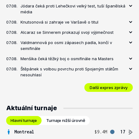
07.08.
Jódara čeká proti Lehečkovi velký test, tuší španělská
média
07.08.
Knutsonová si zahraje ve Varšavě o titul
07.08.
Alcaraz se Sinnerem prokazují svoji výjimečnost
07.08.
Valdmannová po osmi zápasech padla, končí v
semifinále
07.08.
Menšíka čeká těžký boj o osmifinále na Masters
07.08.
Štěpánek s volbou povrchu proti Spojeným státům
nesouhlasí
Další expres zprávy
Aktuální turnaje
Hlavní turnaje
Turnaje nižší úrovně
Montreal
$9.4M
17