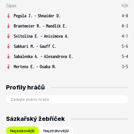
Zápas
H2H
Pegula J.
-
Shnaider D.
4-0
Brantmeier R.
-
Mandlik E.
0-3
Svitolina E.
-
Anisimova A.
4-1
Sakkari M.
-
Gauff C.
5-6
Sabalenka A.
-
Alexandrova E.
5-4
Mertens E.
-
Osaka N.
3-5
Profily hráčů
Sázkařský žebříček
Nejziskovější
Nejztrátovější