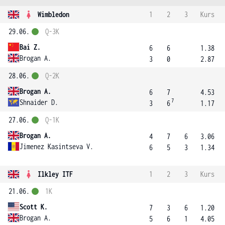
Wimbledon
1
2
3
Kurs
29.06.
Q-3K
Bai Z.
6
6
1.38
Brogan A.
3
0
2.87
28.06.
Q-2K
Brogan A.
6
7
4.53
7
Shnaider D.
3
6
1.17
27.06.
Q-1K
Brogan A.
4
7
6
3.06
Jimenez Kasintseva V.
6
5
3
1.34
Ilkley ITF
1
2
3
Kurs
21.06.
1K
Scott K.
7
3
6
1.20
Brogan A.
5
6
1
4.05