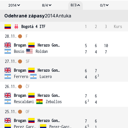
8/3
2014
8/4
0/1
Odehrané zápasy
2014
Antuka
Bogotá 4 ITF
1
2
3
Kurs
28.11.
F
Brogan
/
Herazo Gonzalez
5
6
10
Bosio
/
Roldan
7
4
7
27.11.
SF
Brogan
/
Herazo Gonzalez
6
7
3
Ferrero
/
Lucero
4
6
26.11.
ČF
Brogan
/
Herazo Gonzalez
7
6
3
Rescaldani
/
Zeballos
6
4
25.11.
OF
Brogan
/
Herazo Gonzalez
7
6
5
Perez Garcia
/
Perez-Garcia
6
1