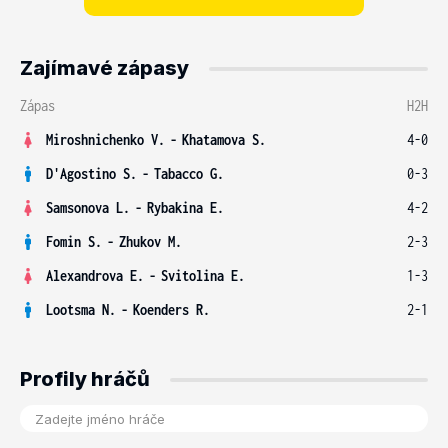
Zajímavé zápasy
Zápas
H2H
Miroshnichenko V.
-
Khatamova S.
4-0
D'Agostino S.
-
Tabacco G.
0-3
Samsonova L.
-
Rybakina E.
4-2
Fomin S.
-
Zhukov M.
2-3
Alexandrova E.
-
Svitolina E.
1-3
Lootsma N.
-
Koenders R.
2-1
Profily hráčů