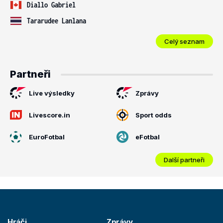
Diallo Gabriel
Tararudee Lanlana
Celý seznam
Partneři
Live výsledky
Zprávy
Livescore.in
Sport odds
EuroFotbal
eFotbal
Další partneři
Hráči
Zprávy