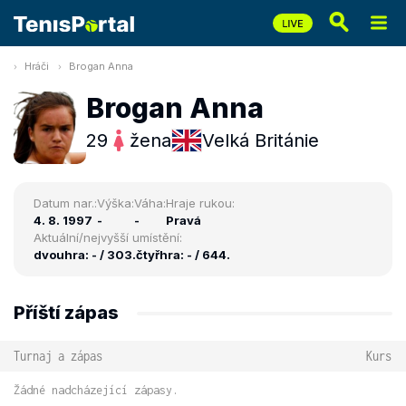
Hráči
Brogan Anna
Brogan Anna
29
žena
Velká Británie
Datum nar.:
Výška:
Váha:
Hraje rukou:
4. 8. 1997
-
-
Pravá
Aktuální/nejvyšší umístění:
dvouhra: - / 303.
čtyřhra: - / 644.
Příští zápas
Turnaj a zápas
Kurs
Žádné nadcházející zápasy.