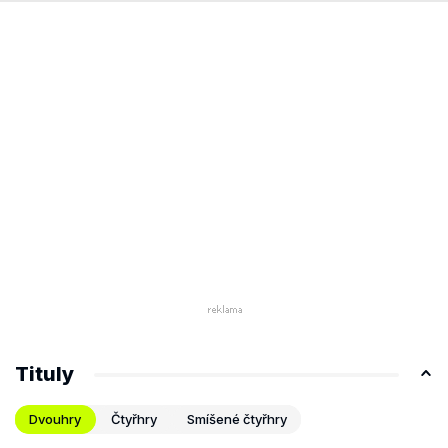
Tituly
Dvouhry
Čtyřhry
Smíšené čtyřhry