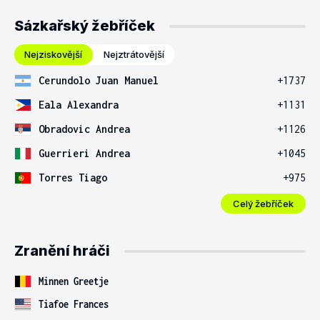
Sázkařský žebříček
Nejziskovější
Nejztrátovější
Cerundolo Juan Manuel
+1737
Eala Alexandra
+1131
Obradovic Andrea
+1126
Guerrieri Andrea
+1045
Torres Tiago
+975
Celý žebříček
Zranění hráči
Minnen Greetje
Tiafoe Frances