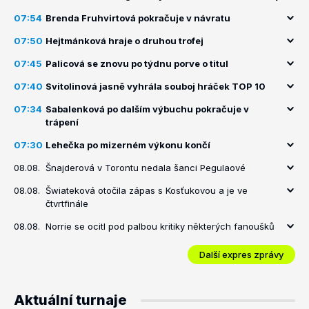
07:54
Brenda Fruhvirtová pokračuje v návratu
07:50
Hejtmánková hraje o druhou trofej
07:45
Palicová se znovu po týdnu porve o titul
07:40
Svitolinová jasně vyhrála souboj hráček TOP 10
07:34
Sabalenková po dalším výbuchu pokračuje v
trápení
07:30
Lehečka po mizerném výkonu končí
08.08.
Šnajderová v Torontu nedala šanci Pegulaové
08.08.
Šwiateková otočila zápas s Kosťukovou a je ve
čtvrtfinále
08.08.
Norrie se ocitl pod palbou kritiky některých fanoušků
Další expres zprávy
Aktuální turnaje