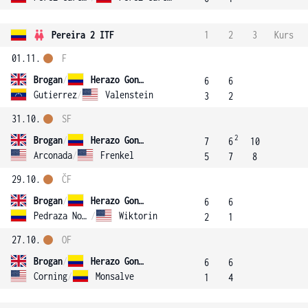
Pereira 2 ITF
1
2
3
Kurs
01.11.
F
Brogan
/
Herazo Gonzalez
6
6
Gutierrez
/
Valenstein
3
2
31.10.
SF
2
Brogan
/
Herazo Gonzalez
7
6
10
Arconada
/
Frenkel
5
7
8
29.10.
ČF
Brogan
/
Herazo Gonzalez
6
6
Pedraza Novak
/
Wiktorin
2
1
27.10.
OF
Brogan
/
Herazo Gonzalez
6
6
Corning
/
Monsalve
1
4