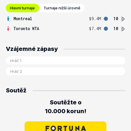
Hlavní turnaje
Turnaje nižší úrovně
Montreal
$9.4M
10
Toronto WTA
$7.4M
10
Vzájemné zápasy
Soutěž
Soutěžte o
10.000 korun!