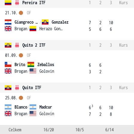
Pereira ITF
1
2
3
Kurs
21.10.
OF
Giangreco Campiz
/
Gonzalez
7
2
10
Brogan
/
Herazo Gonzalez
5
6
6
Quito 2 ITF
1
2
3
Kurs
01.09.
OF
Brito
/
Zeballos
6
6
Brogan
/
Golovin
3
2
Quito ITF
1
2
3
Kurs
25.08.
OF
3
Blanco
/
Madcur
6
6
10
Brogan
/
Golovin
7
2
8
Celkem
16/20
10/5
6/14