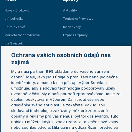
Novak Djokovič
Aktuality
Jiří Lehečka
Tenisová Previews
Petra Kvitová
Rozhovory
Markéta Vondroušová
Express zprávy
Iga Swiatek
Marie Bouzková
Ochrana vašich osobních údajů nás
Žebříčky
Kalendář turnajů
zajímá
My a naši partneři
999
ukládáme do vašeho zařízení
Žebříček ATP (muži)
Australian Open
osobní údaje, jako jsou údaje o prohlížení nebo jedinečné
Žebříček WTA (ženy)
French Open
identifikátory, a máme k nim přístup. Výběr Souhlasím
umožňuje, aby sledovací technologie podporovaly účely
Sázkařský žebříček
Wimbledon
uvedené v části My a naši partneři zpracováváme údaje za
US Open
účelem poskytování. Výběrem Zamítnout vše nebo
odvoláním svého souhlasu je zakážete. Pokud jsou
Turnaj mistrů
sledovací technologie zakázány, některé zobrazené
Turnaj mistryň
obsahy a reklamy pro vás nemusí být tolik relevantní. Tuto
Aktualní trendy
nabídku můžete kdykoli znovu zobrazit a změnit své volby
nebo souhlas odvolat kliknutím na odkaz Řízení předvoleb