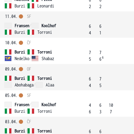
Burzi
/
Leonardi
2
2
11.04.
SF
Fransen
/
Koolhof
6
6
Burzi
/
Torroni
4
1
10.04.
ČF
Burzi
/
Torroni
7
7
6
Nedelko
/
Shabaz
5
6
09.04.
OF
Burzi
/
Torroni
6
7
Abohabaga
/
Alaa
4
5
05.04.
SF
Fransen
/
Koolhof
4
6
10
Burzi
/
Torroni
6
3
7
03.04.
ČF
Burzi
/
Torroni
6
6