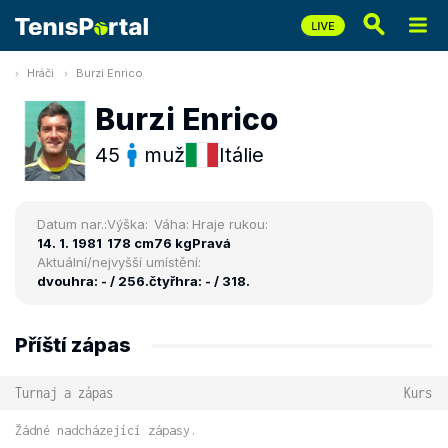
Hráči
Burzi Enrico
Burzi Enrico
45
muž
Itálie
Datum nar.:
Výška:
Váha:
Hraje rukou:
14. 1. 1981
178 cm
76 kg
Pravá
Aktuální/nejvyšší umístění:
dvouhra: - / 256.
čtyřhra: - / 318.
Příští zápas
Turnaj a zápas
Kurs
Žádné nadcházející zápasy.