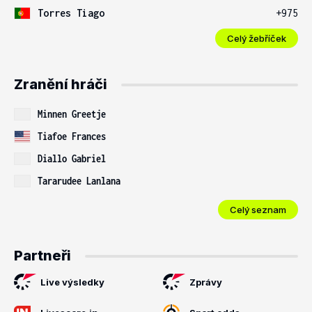
Torres Tiago
+975
Celý žebříček
Zranění hráči
Minnen Greetje
Tiafoe Frances
Diallo Gabriel
Tararudee Lanlana
Celý seznam
Partneři
Live výsledky
Zprávy