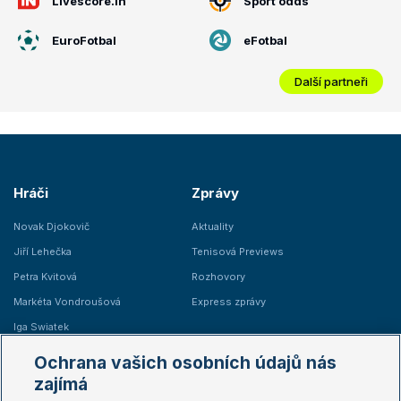
Livescore.in
Sport odds
EuroFotbal
eFotbal
Další partneři
Hráči
Zprávy
Novak Djokovič
Aktuality
Jiří Lehečka
Tenisová Previews
Petra Kvitová
Rozhovory
Markéta Vondroušová
Express zprávy
Iga Swiatek
Marie Bouzková
Ochrana vašich osobních údajů nás
Žebříčky
Kalendář turnajů
zajímá