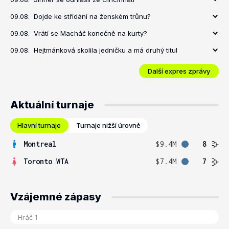
09.08.
Dojde ke střídání na ženském trůnu?
09.08.
Vrátí se Macháč konečně na kurty?
09.08.
Hejtmánková skolila jedničku a má druhý titul
Další expres zprávy
Aktuální turnaje
Hlavní turnaje
Turnaje nižší úrovně
Montreal
$9.4M
8
Toronto WTA
$7.4M
7
Vzájemné zápasy