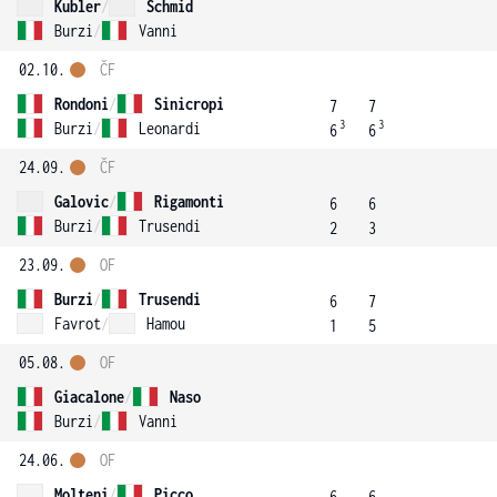
Kubler
/
Schmid
Burzi
/
Vanni
02.10.
ČF
Rondoni
/
Sinicropi
7
7
3
3
Burzi
/
Leonardi
6
6
24.09.
ČF
Galovic
/
Rigamonti
6
6
Burzi
/
Trusendi
2
3
23.09.
OF
Burzi
/
Trusendi
6
7
Favrot
/
Hamou
1
5
05.08.
OF
Giacalone
/
Naso
Burzi
/
Vanni
24.06.
OF
Molteni
/
Picco
6
6