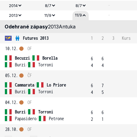
-
2014
8/7
8/7
-
11/9
2013
11/9
Odehrané zápasy
2013
Antuka
Futures 2013
1
2
3
Kurs
10.12.
OF
Becuzzi
/
Borella
6
6
Burzi
/
Torroni
4
4
05.12.
ČF
Cammarata
/
Lo Priore
6
7
Burzi
/
Torroni
4
5
04.12.
OF
Burzi
/
Torroni
6
6
Papasidero
/
Petrone
2
1
28.10.
OF