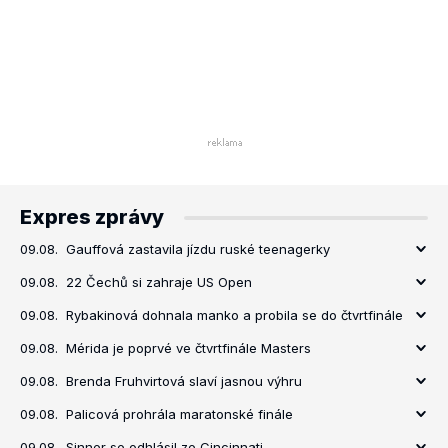
Expres zprávy
09.08.
Gauffová zastavila jízdu ruské teenagerky
09.08.
22 Čechů si zahraje US Open
09.08.
Rybakinová dohnala manko a probila se do čtvrtfinále
09.08.
Mérida je poprvé ve čtvrtfinále Masters
09.08.
Brenda Fruhvirtová slaví jasnou výhru
09.08.
Palicová prohrála maratonské finále
09.08.
Sinner se odhlásil ze Cincinnati