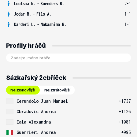
Lootsma N.
-
Koenders R.
2-1
Jodar R.
-
Fils A.
1-1
Darderi L.
-
Nakashima B.
1-1
Profily hráčů
Sázkařský žebříček
Nejziskovější
Nejztrátovější
Cerundolo Juan Manuel
+1737
Obradovic Andrea
+1126
Eala Alexandra
+1081
Guerrieri Andrea
+995