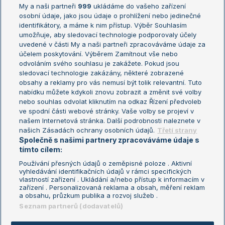
My a naši partneři
999
ukládáme do vašeho zařízení
Žebříček ATP (muži)
Australian Open
osobní údaje, jako jsou údaje o prohlížení nebo jedinečné
Žebříček WTA (ženy)
French Open
identifikátory, a máme k nim přístup. Výběr Souhlasím
umožňuje, aby sledovací technologie podporovaly účely
Sázkařský žebříček
Wimbledon
uvedené v části My a naši partneři zpracováváme údaje za
US Open
účelem poskytování. Výběrem Zamítnout vše nebo
odvoláním svého souhlasu je zakážete. Pokud jsou
Turnaj mistrů
sledovací technologie zakázány, některé zobrazené
Turnaj mistryň
obsahy a reklamy pro vás nemusí být tolik relevantní. Tuto
Aktualní trendy
nabídku můžete kdykoli znovu zobrazit a změnit své volby
nebo souhlas odvolat kliknutím na odkaz Řízení předvoleb
ve spodní části webové stránky. Vaše volby se projeví v
Fotbalové přestupy
našem Internetová stránka. Další podrobnosti naleznete v
Livesport Daily
našich Zásadách ochrany osobních údajů.
Třetí strany
Společně s našimi partnery zpracováváme údaje s
LS Prague Open
tímto cílem:
Používání přesných údajů o zeměpisné poloze . Aktivní
vyhledávání identifikačních údajů v rámci specifických
vlastností zařízení . Ukládání a/nebo přístup k informacím v
Podmínky užití
Nastavení soukromí
zařízení . Personalizovaná reklama a obsah, měření reklam
GDPR a žurnalistika
Reklama
a obsahu, průzkum publika a rozvoj služeb .
Informace o zpracování osobních
Kontakt
Seznam partnerů (dodavatelů)
údajů
Tiráž