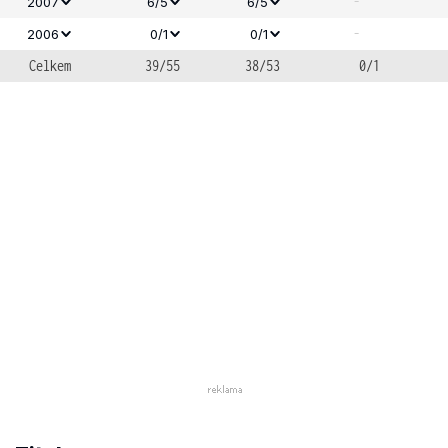
-
2007
6/5
6/5
-
2006
0/1
0/1
Celkem
39/55
38/53
0/1