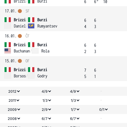
8
Brizzi
/
Burzi
6
6
10
17.01.
SF
Brizzi
/
Burzi
6
6
Daniel
/
Rumyantsev
4
3
16.01.
ČF
Brizzi
/
Burzi
6
6
Buchanan
/
Rola
2
3
15.01.
OF
Brizzi
/
Burzi
7
6
Borsos
/
Godry
5
1
-
2012
4/9
4/9
-
2011
1/3
1/3
2009
2/9
1/7
0/1
-
2008
6/7
6/7