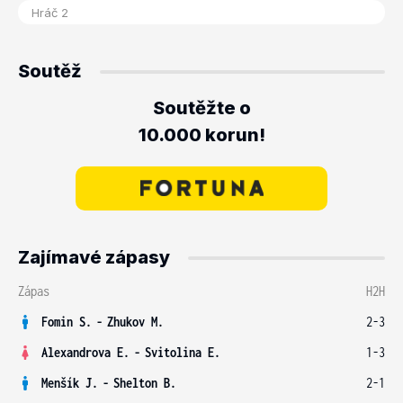
Soutěž
Soutěžte o
10.000 korun!
Zajímavé zápasy
Zápas
H2H
Fomin S.
-
Zhukov M.
2-3
Alexandrova E.
-
Svitolina E.
1-3
Menšík J.
-
Shelton B.
2-1