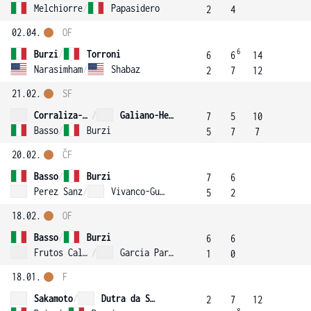
Melchiorre
/
Papasidero
2
4
02.04.
OF
6
Burzi
/
Torroni
6
6
14
Narasimham
/
Shabaz
2
7
12
21.02.
SF
Corraliza-Moreno
/
Galiano-Hernandez
7
5
10
Basso
/
Burzi
5
7
7
20.02.
ČF
Basso
/
Burzi
7
6
Perez Sanz
/
Vivanco-Guzman
5
2
18.02.
OF
Basso
/
Burzi
6
6
Frutos Calatayud
/
Garcia Pardo
1
0
18.01.
F
Sakamoto
/
Dutra da Silva
2
7
12