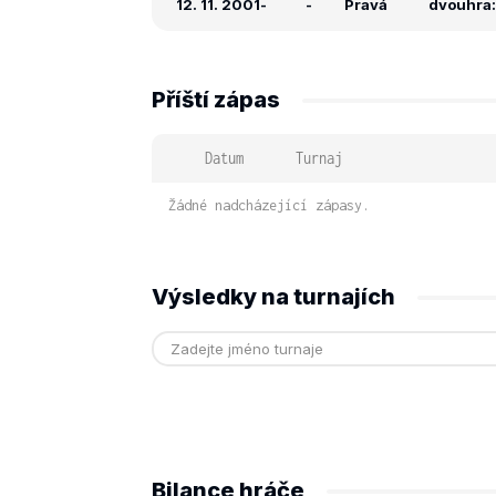
12. 11. 2001
-
-
Pravá
dvouhra: 
Příští zápas
Datum
Turnaj
Žádné nadcházející zápasy.
Výsledky na turnajích
Bilance hráče