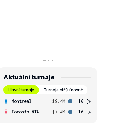
Aktuální turnaje
Hlavní turnaje
Turnaje nižší úrovně
Montreal
$9.4M
16
Toronto WTA
$7.4M
16