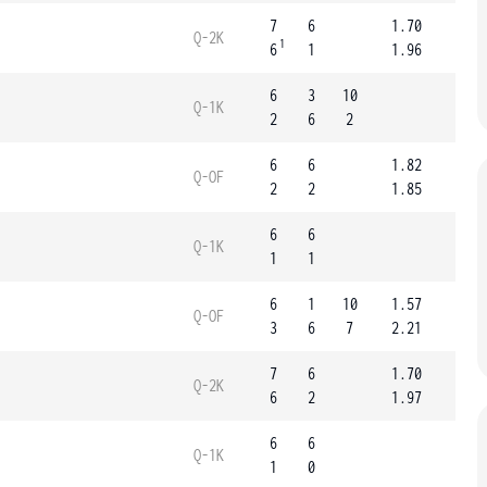
7
6
1.70
Q-2K
1
6
1
1.96
6
3
10
Q-1K
2
6
2
6
6
1.82
Q-OF
2
2
1.85
6
6
Q-1K
1
1
6
1
10
1.57
Q-OF
3
6
7
2.21
7
6
1.70
Q-2K
6
2
1.97
6
6
Q-1K
1
0