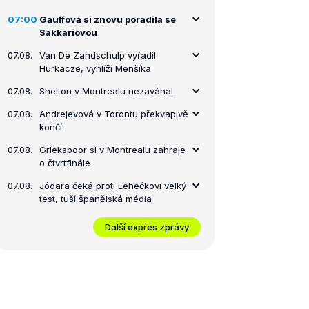
07:00
Gauffová si znovu poradila se
Sakkariovou
07.08.
Van De Zandschulp vyřadil
Hurkacze, vyhlíží Menšíka
07.08.
Shelton v Montrealu nezaváhal
07.08.
Andrejevová v Torontu překvapivě
končí
07.08.
Griekspoor si v Montrealu zahraje
o čtvrtfinále
07.08.
Jódara čeká proti Lehečkovi velký
test, tuší španělská média
Další expres zprávy