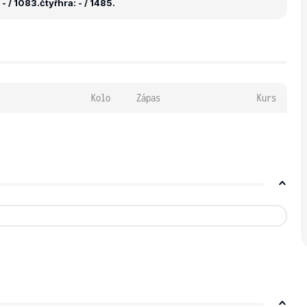
- / 1083.
čtyřhra: - / 1485.
Kolo
Zápas
Kurs