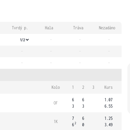
Tvrdý p.
Hala
Tráva
Nezadáno
-
-
-
1/2
-
-
-
-
-
-
-
-
Kolo
1
2
3
Kurs
6
6
1.07
OF
3
3
6.55
7
6
1.25
1K
2
6
0
3.49