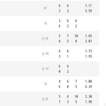
6
6
1.11
OF
3
2
5.59
3
6
6
1K
6
2
2
2
7
10
1.65
Q-OF
6
5
8
2.07
6
6
1.73
Q-2K
3
1
1.95
6
6
Q-1K
0
2
4
6
7
1.08
1K
6
0
5
6.39
5
6
10
2.30
Q-OF
7
3
5
1.50