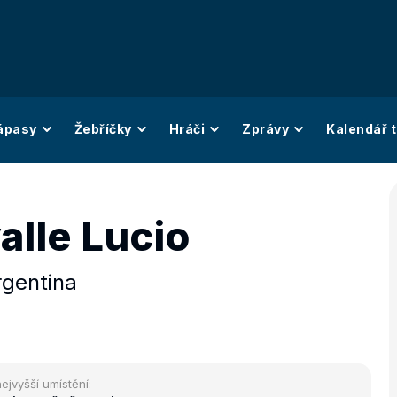
ápasy
Žebříčky
Hráči
Zprávy
Kalendář t
alle Lucio
rgentina
ejvyšší umístění: