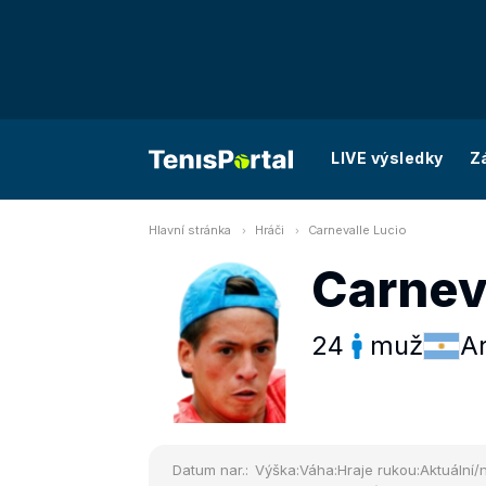
LIVE výsledky
Z
Hlavní stránka
Hráči
Carnevalle Lucio
Carnev
24
muž
A
Datum nar.:
Výška:
Váha:
Hraje rukou:
Aktuální/n