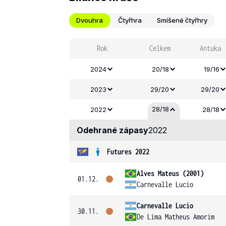
Dvouhra
Čtyřhra
Smíšené čtyřhry
Rok
Celkem
Antuka
2024
20/18
19/16
2023
29/20
29/20
28/18
2022
28/18
Odehrané zápasy
2022
Futures 2022
Alves Mateus (2001)
01.12.
Carnevalle Lucio
Carnevalle Lucio
30.11.
De Lima Matheus Amorim