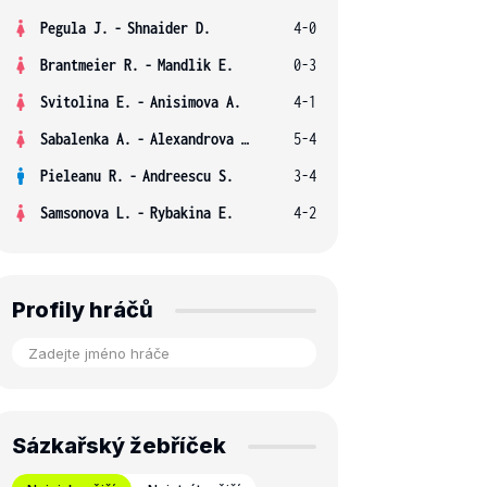
Pegula J.
-
Shnaider D.
4-0
Brantmeier R.
-
Mandlik E.
0-3
Svitolina E.
-
Anisimova A.
4-1
Sabalenka A.
-
Alexandrova E.
5-4
Pieleanu R.
-
Andreescu S.
3-4
Samsonova L.
-
Rybakina E.
4-2
Profily hráčů
Sázkařský žebříček