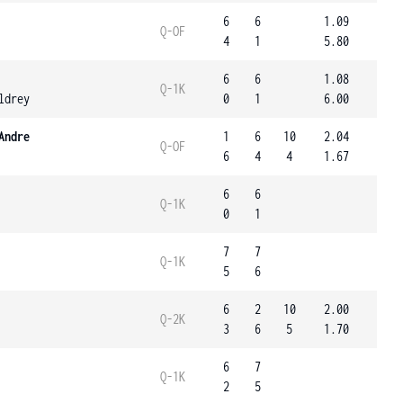
6
6
1.09
Q-OF
4
1
5.80
6
6
1.08
Q-1K
ldrey
0
1
6.00
Andre
1
6
10
2.04
Q-OF
6
4
4
1.67
6
6
Q-1K
0
1
7
7
Q-1K
5
6
6
2
10
2.00
Q-2K
3
6
5
1.70
6
7
Q-1K
2
5