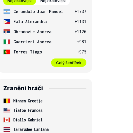
Nejziskovější
Nejztrátovější
Cerundolo Juan Manuel
+1737
Eala Alexandra
+1131
Obradovic Andrea
+1126
Guerrieri Andrea
+981
Torres Tiago
+975
Celý žebříček
Zranění hráči
Minnen Greetje
Tiafoe Frances
Diallo Gabriel
Tararudee Lanlana