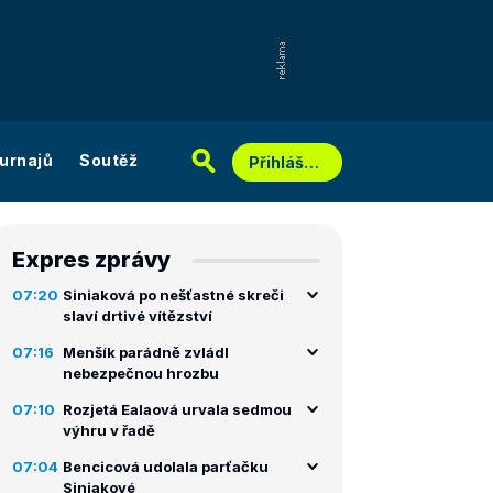
urnajů
Soutěž
Přihlášení
Expres zprávy
07:20
Siniaková po nešťastné skreči
slaví drtivé vítězství
07:16
Menšík parádně zvládl
nebezpečnou hrozbu
07:10
Rozjetá Ealaová urvala sedmou
výhru v řadě
07:04
Bencicová udolala parťačku
Siniakové