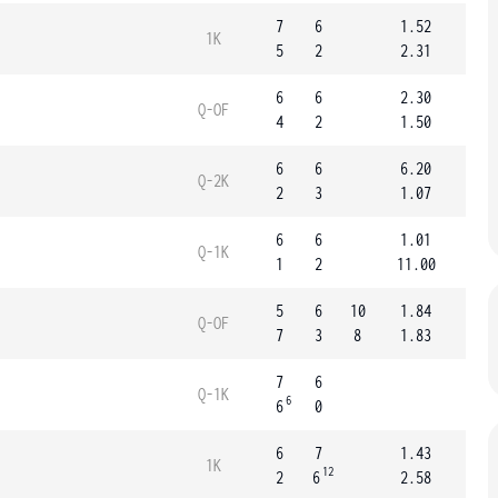
7
6
1.52
1K
5
2
2.31
6
6
2.30
Q-OF
4
2
1.50
6
6
6.20
Q-2K
2
3
1.07
6
6
1.01
Q-1K
1
2
11.00
5
6
10
1.84
Q-OF
7
3
8
1.83
7
6
Q-1K
6
6
0
6
7
1.43
1K
12
2
6
2.58