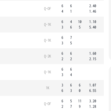
6
6
2.40
Q-OF
4
1
1.46
6
4
10
1.10
Q-1K
3
6
5
5.40
6
7
Q-1K
3
5
6
6
1.60
Q-2K
2
2
2.15
6
6
Q-1K
3
4
3
6
6
1.07
1K
6
3
0
6.55
6
5
11
3.20
Q-OF
2
7
9
1.28