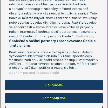
odvoláním svého souhlasu je zakážete. Pokud jsou
Turnaj mistrů
sledovací technologie zakázány, některé zobrazené
Turnaj mistryň
obsahy a reklamy pro vás nemusí být tolik relevantní. Tuto
Aktualní trendy
nabídku můžete kdykoli znovu zobrazit a změnit své volby
nebo souhlas odvolat kliknutím na odkaz Řízení předvoleb
ve spodní části webové stránky. Vaše volby se projeví v
Fotbalové přestupy
našem Internetová stránka. Další podrobnosti naleznete v
Livesport Daily
našich Zásadách ochrany osobních údajů.
Třetí strany
Společně s našimi partnery zpracováváme údaje s
LS Prague Open
tímto cílem:
Používání přesných údajů o zeměpisné poloze . Aktivní
vyhledávání identifikačních údajů v rámci specifických
vlastností zařízení . Ukládání a/nebo přístup k informacím v
Podmínky užití
Nastavení soukromí
zařízení . Personalizovaná reklama a obsah, měření reklam
GDPR a žurnalistika
Reklama
a obsahu, průzkum publika a rozvoj služeb .
Informace o zpracování osobních
Kontakt
Seznam partnerů (dodavatelů)
údajů
Tiráž
Souhlasím
Copyright © 2008-2026 TenisPortal.cz. Využíváme zpravodajství ČTK.
Zamítnout vše