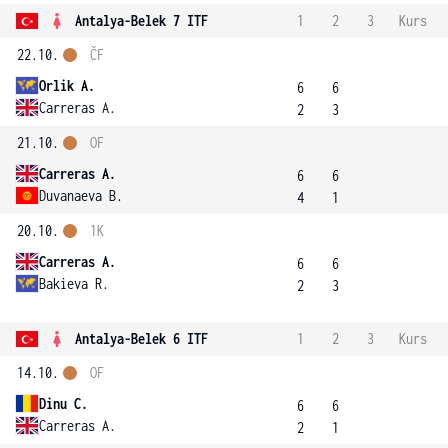
Antalya-Belek 7 ITF
1
2
3
Kurs
22.10.
ČF
Orlik A.
6
6
Carreras A.
2
3
21.10.
OF
Carreras A.
6
6
Duvanaeva B.
4
1
20.10.
1K
Carreras A.
6
6
Bakieva R.
2
3
Antalya-Belek 6 ITF
1
2
3
Kurs
14.10.
OF
Dinu C.
6
6
Carreras A.
2
1