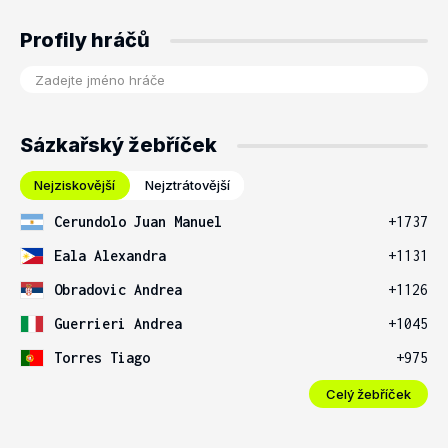
Profily hráčů
Sázkařský žebříček
Nejziskovější
Nejztrátovější
Cerundolo Juan Manuel
+1737
Eala Alexandra
+1131
Obradovic Andrea
+1126
Guerrieri Andrea
+1045
Torres Tiago
+975
Celý žebříček