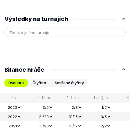
Výsledky na turnajích
Bilance hráče
Dvouhra
Čtyřhra
Smíšené čtyřhry
Rok
Celkem
Antuka
Tvrdý p.
H
2023
3/5
2/3
1/2
2022
21/20
18/15
3/5
2021
18/20
15/17
2/2