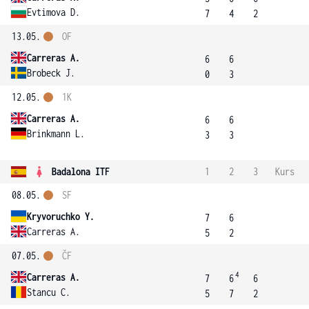
Evtimova D.
7
4
2
13.05.
OF
Carreras A.
6
6
Brobeck J.
0
3
12.05.
1K
Carreras A.
6
6
Brinkmann L.
3
3
Badalona ITF
1
2
3
Kurs
08.05.
SF
Kryvoruchko Y.
7
6
Carreras A.
5
2
07.05.
ČF
4
Carreras A.
7
6
6
Stancu C.
5
7
2