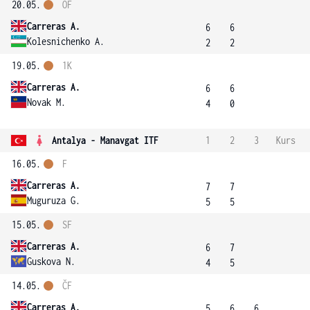
20.05.
OF
Carreras A.
6
6
Kolesnichenko A.
2
2
19.05.
1K
Carreras A.
6
6
Novak M.
4
0
Antalya - Manavgat ITF
1
2
3
Kurs
16.05.
F
Carreras A.
7
7
Muguruza G.
5
5
15.05.
SF
Carreras A.
6
7
Guskova N.
4
5
14.05.
ČF
Carreras A.
5
6
6