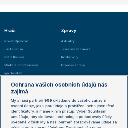
Hráči
Zprávy
Novak Djokovič
Aktuality
Jiří Lehečka
Tenisová Previews
Petra Kvitová
Rozhovory
Markéta Vondroušová
Express zprávy
Iga Swiatek
Marie Bouzková
Ochrana vašich osobních údajů nás
Žebříčky
Kalendář turnajů
zajímá
My a naši partneři
999
ukládáme do vašeho zařízení
Žebříček ATP (muži)
Australian Open
osobní údaje, jako jsou údaje o prohlížení nebo jedinečné
Žebříček WTA (ženy)
French Open
identifikátory, a máme k nim přístup. Výběr Souhlasím
umožňuje, aby sledovací technologie podporovaly účely
Sázkařský žebříček
Wimbledon
uvedené v části My a naši partneři zpracováváme údaje za
US Open
účelem poskytování. Výběrem Zamítnout vše nebo