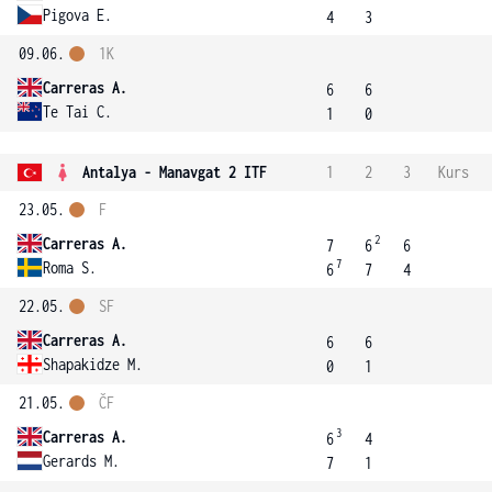
Pigova E.
4
3
09.06.
1K
Carreras A.
6
6
Te Tai C.
1
0
Antalya - Manavgat 2 ITF
1
2
3
Kurs
23.05.
F
2
Carreras A.
7
6
6
7
Roma S.
6
7
4
22.05.
SF
Carreras A.
6
6
Shapakidze M.
0
1
21.05.
ČF
3
Carreras A.
6
4
Gerards M.
7
1