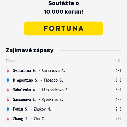
Soutěžte o
10.000 korun!
Zajímavé zápasy
Zápas
H2H
Svitolina E.
-
Anisimova A.
4-1
D'Agostino S.
-
Tabacco G.
0-3
Sabalenka A.
-
Alexandrova E.
5-4
Samsonova L.
-
Rybakina E.
4-2
Fomin S.
-
Zhukov M.
2-3
Zhang J.
-
Zhu C.
2-2