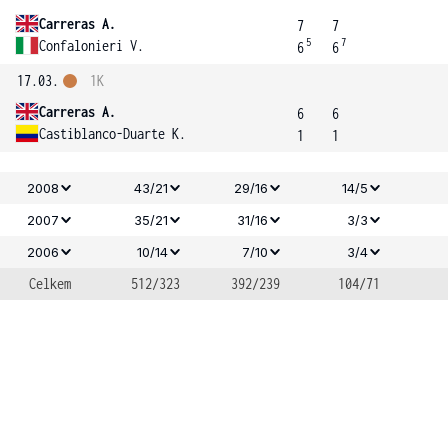
Carreras A.
7
7
5
7
Confalonieri V.
6
6
17.03.
1K
Carreras A.
6
6
Castiblanco-Duarte K.
1
1
2008
43/21
29/16
14/5
2007
35/21
31/16
3/3
2006
10/14
7/10
3/4
Celkem
512/323
392/239
104/71