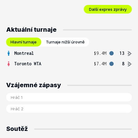
Další expres zprávy
Aktuální turnaje
Hlavní turnaje
Turnaje nižší úrovně
Montreal
$9.4M
13
Toronto WTA
$7.4M
8
Vzájemné zápasy
Soutěž