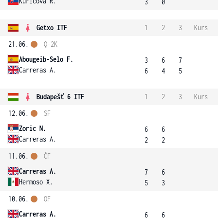
Kuricova R.
3
0
Getxo ITF
1
2
3
Kurs
21.06.
Q-2K
Abougeib-Selo F.
3
6
7
Carreras A.
6
4
5
Budapešť 6 ITF
1
2
3
Kurs
12.06.
SF
Zoric N.
6
6
Carreras A.
2
2
11.06.
ČF
Carreras A.
7
6
Hermoso X.
5
3
10.06.
OF
Carreras A.
6
6