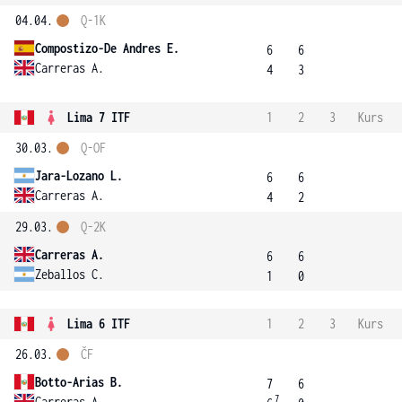
04.04.
Q-1K
Compostizo-De Andres E.
6
6
Carreras A.
4
3
Lima 7 ITF
1
2
3
Kurs
30.03.
Q-OF
Jara-Lozano L.
6
6
Carreras A.
4
2
29.03.
Q-2K
Carreras A.
6
6
Zeballos C.
1
0
Lima 6 ITF
1
2
3
Kurs
26.03.
ČF
Botto-Arias B.
7
6
7
Carreras A.