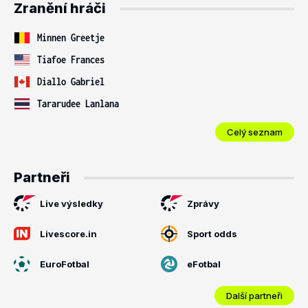
Zranění hráči
Minnen Greetje
Tiafoe Frances
Diallo Gabriel
Tararudee Lanlana
Celý seznam
Partneři
Live výsledky
Zprávy
Livescore.in
Sport odds
EuroFotbal
eFotbal
Další partneři