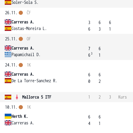
Soler-Sola S.
26.11.
ČF
Carreras A.
3
6
6
Costas-Moreira L.
6
3
1
25.11.
OF
Carreras A.
7
6
3
Papamichail D.
6
1
24.11.
1K
Carreras A.
6
6
De La Torre-Sanchez R.
0
2
Mallorca 5 ITF
1
2
3
Kurs
10.11.
1K
Herth K.
6
6
Carreras A.
4
1