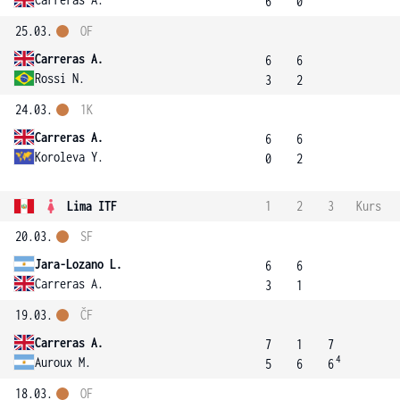
6
0
25.03.
OF
Carreras A.
6
6
Rossi N.
3
2
24.03.
1K
Carreras A.
6
6
Koroleva Y.
0
2
Lima ITF
1
2
3
Kurs
20.03.
SF
Jara-Lozano L.
6
6
Carreras A.
3
1
19.03.
ČF
Carreras A.
7
1
7
4
Auroux M.
5
6
6
18.03.
OF