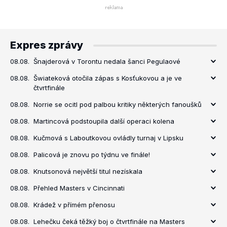
Expres zprávy
08.08.
Šnajderová v Torontu nedala šanci Pegulaové
08.08.
Šwiateková otočila zápas s Kosťukovou a je ve
čtvrtfinále
08.08.
Norrie se ocitl pod palbou kritiky některých fanoušků
08.08.
Martincová podstoupila další operaci kolena
08.08.
Kučmová s Laboutkovou ovládly turnaj v Lipsku
08.08.
Palicová je znovu po týdnu ve finále!
08.08.
Knutsonová největší titul nezískala
08.08.
Přehled Masters v Cincinnati
08.08.
Krádež v přímém přenosu
08.08.
Lehečku čeká těžký boj o čtvrtfinále na Masters