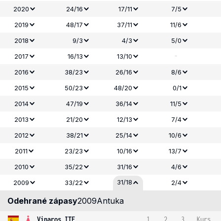
2020
24/16
17/11
7/5
2019
48/17
37/11
11/6
2018
9/3
4/3
5/0
-
2017
16/13
13/10
2016
38/23
26/16
8/6
2015
50/23
48/20
0/1
2014
47/19
36/14
11/5
2013
21/20
12/13
7/4
2012
38/21
25/14
10/6
2011
23/23
10/16
13/7
2010
35/22
31/16
4/6
31/18
2009
33/22
2/4
Odehrané zápasy
2009
Antuka
Vinaros ITF
1
2
3
Kurs