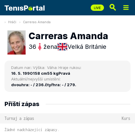
Hráči
Carreras Amanda
Carreras Amanda
36
žena
Velká Británie
Datum nar.:
Výška:
Váha:
Hraje rukou:
16. 5. 1990
158 cm
55 kg
Pravá
Aktuální/nejvyšší umístění:
dvouhra: - / 236.
čtyřhra: - / 279.
Příští zápas
Turnaj a zápas
Kurs
Žádné nadcházející zápasy.