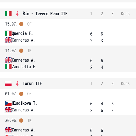
Řím - Tevere Remo ITF
1
2
3
Kurs
15.07.
OF
Quercia F.
6
6
Carreras A.
2
3
14.07.
1K
Carreras A.
6
6
Zanchetta E.
2
4
Torun ITF
1
2
3
Kurs
01.07.
OF
Hladíková T.
6
4
6
Carreras A.
2
6
3
30.06.
1K
Carreras A.
6
6