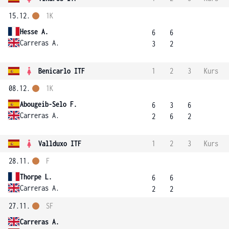
15.12.
1K
Hesse A.
6
6
Carreras A.
3
2
Benicarlo ITF
1
2
3
Kurs
08.12.
1K
Abougeib-Selo F.
6
3
6
Carreras A.
2
6
2
Vallduxo ITF
1
2
3
Kurs
28.11.
F
Thorpe L.
6
6
Carreras A.
2
2
27.11.
SF
Carreras A.