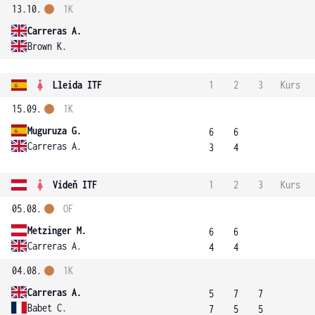
13.10.
1K
Carreras A.
Brown K.
Lleida ITF
1
2
3
Kurs
15.09.
1K
Muguruza G.
6
6
Carreras A.
3
4
Vídeň ITF
1
2
3
Kurs
05.08.
OF
Metzinger M.
6
6
Carreras A.
4
4
04.08.
1K
Carreras A.
5
7
7
Babet C.
7
5
5