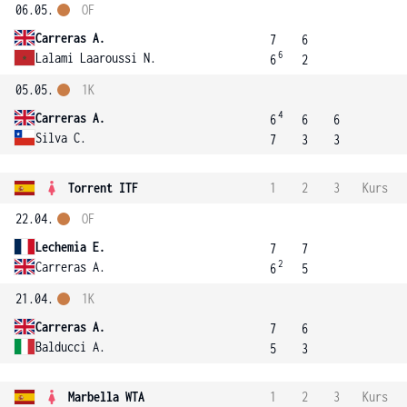
06.05.
OF
Carreras A.
7
6
6
Lalami Laaroussi N.
6
2
05.05.
1K
4
Carreras A.
6
6
6
Silva C.
7
3
3
Torrent ITF
1
2
3
Kurs
22.04.
OF
Lechemia E.
7
7
2
Carreras A.
6
5
21.04.
1K
Carreras A.
7
6
Balducci A.
5
3
Marbella WTA
1
2
3
Kurs