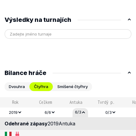
Výsledky na turnajích
Bilance hráče
Dvouhra
Čtyřhra
Smíšené čtyřhry
Rok
Celkem
Antuka
Tvrdý p.
H
6/3
2019
6/6
0/3
Odehrané zápasy
2019
Antuka