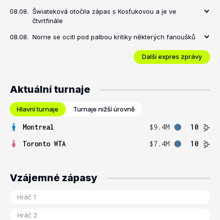
08.08.
Šwiateková otočila zápas s Kosťukovou a je ve
čtvrtfinále
08.08.
Norrie se ocitl pod palbou kritiky některých fanoušků
Další expres zprávy
Aktuální turnaje
Hlavní turnaje
Turnaje nižší úrovně
Montreal
$9.4M
10
Toronto WTA
$7.4M
10
Vzájemné zápasy