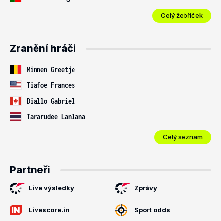
Celý žebříček
Zranění hráči
Minnen Greetje
Tiafoe Frances
Diallo Gabriel
Tararudee Lanlana
Celý seznam
Partneři
Live výsledky
Zprávy
Livescore.in
Sport odds