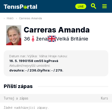
Hráči
Carreras Amanda
Carreras Amanda
36
žena
Velká Británie
Datum nar.:
Výška:
Váha:
Hraje rukou:
16. 5. 1990
158 cm
55 kg
Pravá
Aktuální/nejvyšší umístění:
dvouhra: - / 236.
čtyřhra: - / 279.
Příští zápas
Turnaj a zápas
Kurs
Žádné nadcházející zápasy.