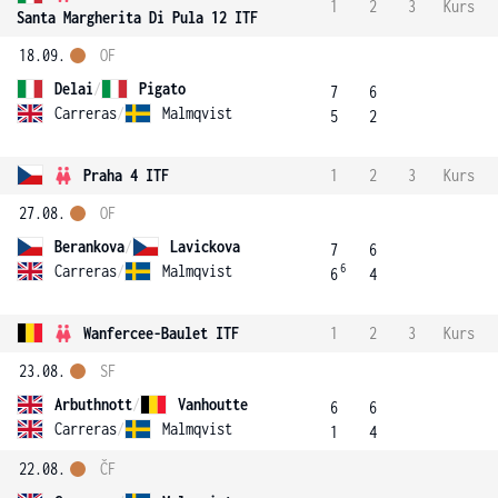
1
2
3
Kurs
Santa Margherita Di Pula 12 ITF
18.09.
OF
Delai
/
Pigato
7
6
Carreras
/
Malmqvist
5
2
Praha 4 ITF
1
2
3
Kurs
27.08.
OF
Berankova
/
Lavickova
7
6
6
Carreras
/
Malmqvist
6
4
Wanfercee-Baulet ITF
1
2
3
Kurs
23.08.
SF
Arbuthnott
/
Vanhoutte
6
6
Carreras
/
Malmqvist
1
4
22.08.
ČF