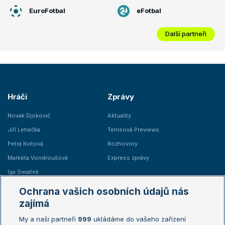
EuroFotbal
eFotbal
Další partneři
Hráči
Zprávy
Novak Djokovič
Aktuality
Jiří Lehečka
Tenisová Previews
Petra Kvitová
Rozhovory
Markéta Vondroušová
Express zprávy
Iga Swiatek
Marie Bouzková
Ochrana vašich osobních údajů nás
Žebříčky
Kalendář turnajů
zajímá
My a naši partneři
999
ukládáme do vašeho zařízení
Žebříček ATP (muži)
Australian Open