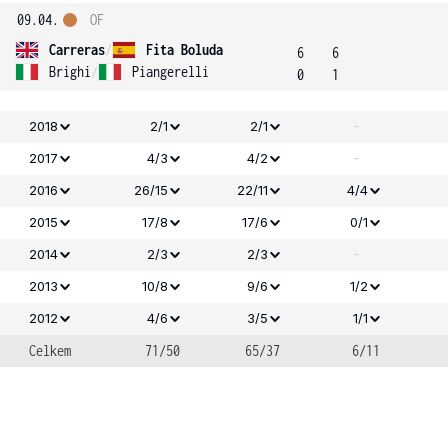
09.04.
OF
Carreras
/
Fita Boluda
6
6
Brighi
/
Piangerelli
0
1
-
2018
2/1
2/1
-
2017
4/3
4/2
2016
26/15
22/11
4/4
2015
17/8
17/6
0/1
-
2014
2/3
2/3
2013
10/8
9/6
1/2
2012
4/6
3/5
1/1
Celkem
71/50
65/37
6/11