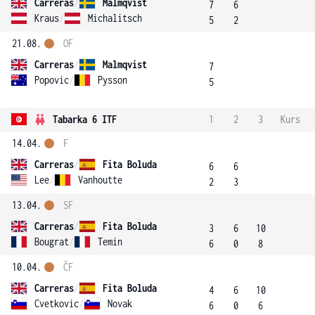
Carreras
/
Malmqvist
7
6
Kraus
/
Michalitsch
5
2
21.08.
OF
Carreras
/
Malmqvist
7
Popovic
/
Pysson
5
Tabarka 6 ITF
1
2
3
Kurs
14.04.
F
Carreras
/
Fita Boluda
6
6
Lee
/
Vanhoutte
2
3
13.04.
SF
Carreras
/
Fita Boluda
3
6
10
Bougrat
/
Temin
6
0
8
10.04.
ČF
Carreras
/
Fita Boluda
4
6
10
Cvetkovic
/
Novak
6
0
6