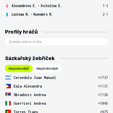
Alexandrova E.
-
Svitolina E.
1-3
Lootsma N.
-
Koenders R.
2-1
Profily hráčů
Sázkařský žebříček
Nejziskovější
Nejztrátovější
Cerundolo Juan Manuel
+1737
Eala Alexandra
+1131
Obradovic Andrea
+1126
Guerrieri Andrea
+1045
Torres Tiago
+975