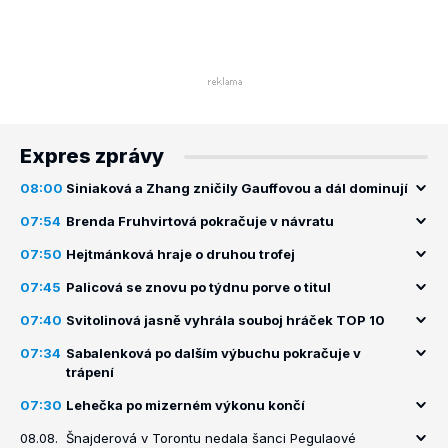
Expres zprávy
08:00
Siniaková a Zhang zničily Gauffovou a dál dominují
07:54
Brenda Fruhvirtová pokračuje v návratu
07:50
Hejtmánková hraje o druhou trofej
07:45
Palicová se znovu po týdnu porve o titul
07:40
Svitolinová jasně vyhrála souboj hráček TOP 10
07:34
Sabalenková po dalším výbuchu pokračuje v
trápení
07:30
Lehečka po mizerném výkonu končí
08.08.
Šnajderová v Torontu nedala šanci Pegulaové