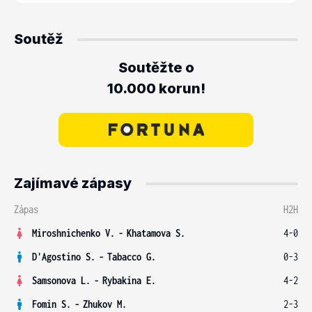
Soutěž
Soutěžte o
10.000 korun!
Zajímavé zápasy
Zápas
H2H
Miroshnichenko V.
-
Khatamova S.
4-0
D'Agostino S.
-
Tabacco G.
0-3
Samsonova L.
-
Rybakina E.
4-2
Fomin S.
-
Zhukov M.
2-3