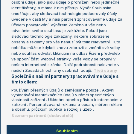
osobní údaje, jako jsou údaje o prohlížení nebo jedinečné
Žebříček WTA (ženy)
French Open
identifikátory, a máme k nim přístup. Výběr Souhlasím
umožňuje, aby sledovací technologie podporovaly účely
Sázkařský žebříček
Wimbledon
uvedené v části My a naši partneři zpracováváme údaje za
US Open
účelem poskytování. Výběrem Zamítnout vše nebo
odvoláním svého souhlasu je zakážete. Pokud jsou
Turnaj mistrů
sledovací technologie zakázány, některé zobrazené
Turnaj mistryň
obsahy a reklamy pro vás nemusí být tolik relevantní. Tuto
Aktualní trendy
nabídku můžete kdykoli znovu zobrazit a změnit své volby
nebo souhlas odvolat kliknutím na odkaz Řízení předvoleb
ve spodní části webové stránky. Vaše volby se projeví v
Fotbalové přestupy
našem Internetová stránka. Další podrobnosti naleznete v
Livesport Daily
našich Zásadách ochrany osobních údajů.
Třetí strany
Společně s našimi partnery zpracováváme údaje s
LS Prague Open
tímto cílem:
Používání přesných údajů o zeměpisné poloze . Aktivní
vyhledávání identifikačních údajů v rámci specifických
vlastností zařízení . Ukládání a/nebo přístup k informacím v
Podmínky užití
Nastavení soukromí
zařízení . Personalizovaná reklama a obsah, měření reklam
GDPR a žurnalistika
Reklama
a obsahu, průzkum publika a rozvoj služeb .
Informace o zpracování osobních
Kontakt
Seznam partnerů (dodavatelů)
údajů
Tiráž
Souhlasím